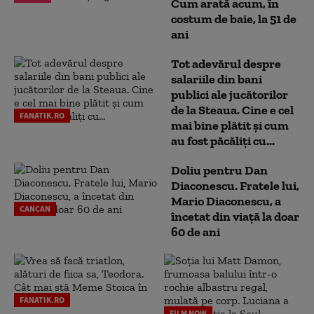
Cum arată acum, în
costum de baie, la 51 de
ani
Tot adevărul despre
salariile din bani
publici ale jucătorilor
de la Steaua. Cine e cel
FANATIK.RO
mai bine plătit și cum
au fost păcăliți cu...
Doliu pentru Dan
Diaconescu. Fratele lui,
Mario Diaconescu, a
CANCAN
încetat din viață la doar
60 de ani
FANATIK.RO
FILM NOW