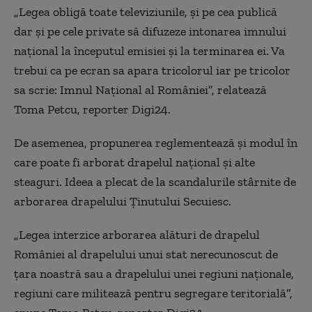
„
Legea obligă toate televiziunile, şi pe cea publică
dar şi pe cele private să difuzeze intonarea imnului
naţional la începutul emisiei şi la terminarea ei. Va
trebui ca pe ecran sa apara tricolorul iar pe tricolor
sa scrie: Imnul Naţional al României”,
relateaz
ă
Toma Petcu, reporter Digi24.
De asemenea, propunerea reglementează şi modul în
care poate fi arborat drapelul naţional şi alte
steaguri. Ideea a plecat de la scandalurile stârnite de
arborarea drapelului Ţinutului Secuiesc.
„
Legea interzice arborarea alături de drapelul
României al drapelului unui stat nerecunoscut de
ţara noastră sau a drapelului unei regiuni naţionale,
regiuni care militează pentru segregare teritorială”,