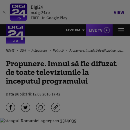
Digi24
VIEW
m.digi24.ro
FREE - In Google Play
LIVE TV
LIVE FM
HOME
Știri
Actualitate
Politică
Propunere. Imnul să fie difuzat de toate televiziunile la începutul programului
Propunere. Imnul să fie difuzat
de toate televiziunile la
începutul programului
Data publicării:
12.03.2016 17:42