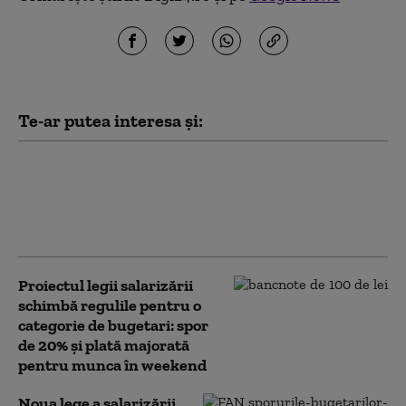
Te-ar putea interesa și:
Proiectul privind infracțiunile de
mediu: Guvernul promite
garanții pentru fermierii care
folosesc legal apa
Proiectul legii salarizării
schimbă regulile pentru o
categorie de bugetari: spor
de 20% și plată majorată
pentru munca în weekend
Noua lege a salarizării