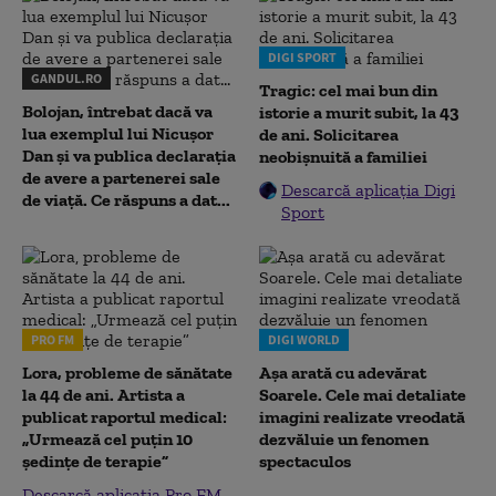
DIGI SPORT
GANDUL.RO
Tragic: cel mai bun din
Bolojan, întrebat dacă va
istorie a murit subit, la 43
lua exemplul lui Nicușor
de ani. Solicitarea
Dan și va publica declarația
neobișnuită a familiei
de avere a partenerei sale
Descarcă aplicația Digi
de viață. Ce răspuns a dat...
Sport
PRO FM
DIGI WORLD
Lora, probleme de sănătate
Așa arată cu adevărat
la 44 de ani. Artista a
Soarele. Cele mai detaliate
publicat raportul medical:
imagini realizate vreodată
„Urmează cel puțin 10
dezvăluie un fenomen
ședințe de terapie”
spectaculos
Descarcă aplicația Pro FM