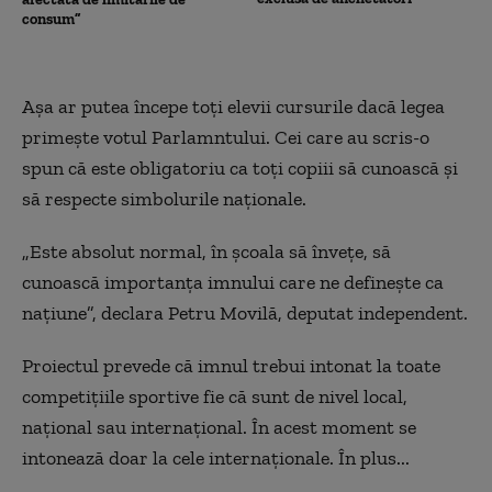
consum”
Aşa ar putea începe toţi elevii cursurile dacă legea
primeşte votul Parlamntului. Cei care au scris-o
spun că este obligatoriu ca toţi copiii să cunoască şi
să respecte simbolurile naţionale.
„
Este absolut normal, în şcoala să înveţe, să
cunoască importanţa imnului care ne defineşte ca
naţiune”,
declara
Petru Movilă, deputat independent.
Proiectul prevede că imnul trebui intonat la toate
competiţiile sportive fie că sunt de nivel local,
naţional sau internaţional. În acest moment se
intonează doar la cele internaţionale. În plus...