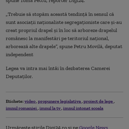
spune
Toma Petcu, reporter Digi24.
„
T
rebuie să stopăm această tendinţă în sensul că
sunt asociaţii naţionaliste segregaţioniste care şi-au
creat propriul drapel şi în loc să arboreze drapelul
românesc la manifestări pe teritoriul naţional,
arborează alte drapele”,
spune
Petru Movilă, deputat
independent
Legea va intra mai întâi în dezbaterea Camerei
Deputaţilor.
Etichete:
video
propunere legislativa
proiect de lege
imnul romaniei
imnul la tv
imnul intonat scoala
Urmărește știrile Digi24.ro și pe
Google News