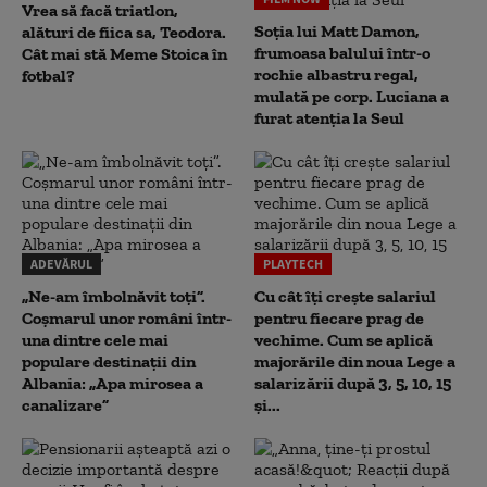
Vrea să facă triatlon,
Soția lui Matt Damon,
alături de fiica sa, Teodora.
frumoasa balului într-o
Cât mai stă Meme Stoica în
rochie albastru regal,
fotbal?
mulată pe corp. Luciana a
furat atenția la Seul
ADEVĂRUL
PLAYTECH
„Ne-am îmbolnăvit toți”.
Cu cât îți crește salariul
Coșmarul unor români într-
pentru fiecare prag de
una dintre cele mai
vechime. Cum se aplică
populare destinații din
majorările din noua Lege a
Albania: „Apa mirosea a
salarizării după 3, 5, 10, 15
canalizare”
și...