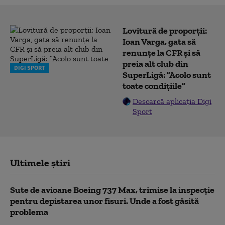
Lovitură de proporții:
Ioan Varga, gata să
renunțe la CFR și să
preia alt club din
DIGI SPORT
SuperLigă: ”Acolo sunt
toate condițiile”
Descarcă aplicația Digi
Sport
Ultimele știri
Sute de avioane Boeing 737 Max, trimise la inspecție
pentru depistarea unor fisuri. Unde a fost găsită
problema