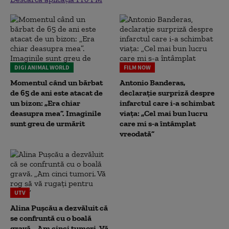
DIGI ANIMAL WORLD
FILM NOW
Momentul când un bărbat
Antonio Banderas,
de 65 de ani este atacat de
declarație surpriză despre
un bizon: „Era chiar
infarctul care i-a schimbat
deasupra mea”. Imaginile
viața: „Cel mai bun lucru
sunt greu de urmărit
care mi s-a întâmplat
vreodată”
UTV
Alina Pușcău a dezvăluit că
se confruntă cu o boală
gravă. „Am cinci tumori. Vă