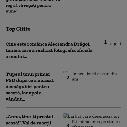
rog să vă rugați pentru
mine”
Top Citite
1
Cine este românca Alecsandra Drăgoi,
tânăra care a realizat fotografia oficială
a noului...
Tupeul unui primar
2
PSD după ce a încasat
despăgubiri pentru
secetă, iar apoi a
vândut...
„Anna, ţine-ţi prostul
acasă!”. Val de reacții
3