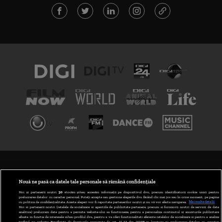
TERMENI ȘI CONDIȚII
POLITICA DE CONFIDENȚIALITATE
Nouă ne pasă ca datele tale personale să rămână confidențiale
Noi și partenerii noștri
30
stocăm și/sau accesăm informații pe dispozitivul dvs., precum identificatorii cookie unici pentru
prelucrarea datelor cu caracter personal. Puteți accepta sau gestiona alegerile dvs. făcând clic mai jos sau în orice moment, pe pagina
ABONARE DIGI TV
cu politica de confidențialitate. Aceste alegeri vor fi raportate partenerilor noștri și nu vă vor afecta navigarea.
Mai multe detalii
Noi si partenerii nostri (retelele de socializare si agentiile de publicitate partenere, precum si furnizorii nostri de servicii de date
analitice) prelucram date pentru a permite website-ului sa functioneze, pentru a personaliza continutul si anunturile publicitare
GESTIONAȚI PREFERINȚELE
afisate in functie de interesele si/sau profilul dvs., pentru a va oferi functionalitati aferente retelelor de socializare si pentru a analiza
traficul pe website. Beneficiati de drepturile prevazute de art. 15-22 din GDPR in legatura cu prelucrarea datelor cu caracter