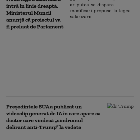
intră în linie dreaptă.
Ministerul Muncii
anunță că proiectul va
fi preluat de Parlament
Proiect de lege care
înăspreşte sancţiunile
pentru infracţiunile de
mediu, pus în
dezbatere. Apar
pedepse cu ani grei de
închisoare
Preşedintele SUA a publicat un
videoclip generat de IA în care apare ca
doctor care vindecă „sindromul
delirant anti-Trump” la vedete