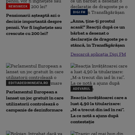
NEWSWEEK
DIGI FM
Pensionarii așteaptă azi o
„Anna, ţine-ţi prostul
decizie importantă despre
acasă!" Reacţii după ce un
pensii. Vor fi înghețate sau
bărbat a desenat o
crescute cu 200 lei?
declaraţie de dragoste pe o
stâncă, în Transfăgărăşan
Descarcă aplicația Digi FM
EDITIADEDIMINEATA.RO
ADEVARUL
Parlamentul European a
Reacția învățătoarei care a
lansat un joc gratuit în care
luat 4,90 la titularizare:
utilizatorii controlează o
„M-a trecut din iad în rai”.
campanie de dezinformare
La ce notă a ajuns după
contestație