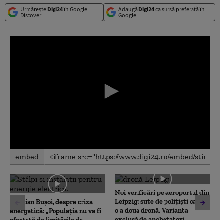
Urmărește
Digi24
în Google
Adaugă
Digi24
ca sursă preferată în
Discover
Google
0
embed
seconds
of
0
seconds
Noi verificări pe aeroportul din
Leipzig: sute de polițiști caută
Cristian Bușoi, despre criza
o a doua dronă. Varianta
energetică: „Populația nu va fi
exclusă de anchetatori
afectată de limitările de