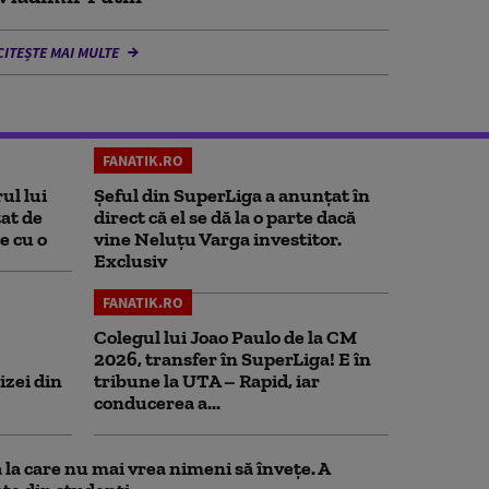
CITEȘTE MAI MULTE
FANATIK.RO
ul lui
Șeful din SuperLiga a anunțat în
at de
direct că el se dă la o parte dacă
e cu o
vine Neluțu Varga investitor.
Exclusiv
FANATIK.RO
Colegul lui Joao Paulo de la CM
2026, transfer în SuperLiga! E în
izei din
tribune la UTA – Rapid, iar
conducerea a...
la care nu mai vrea nimeni să înveţe. A