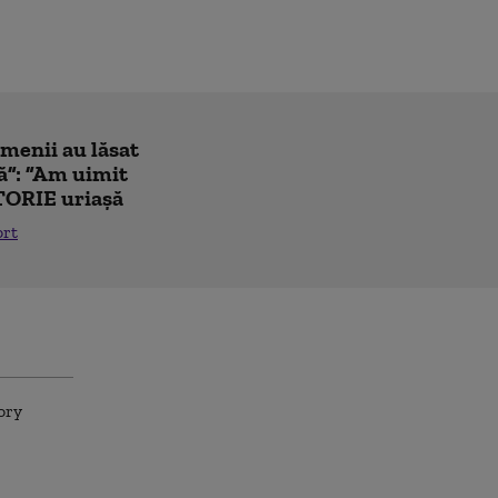
amenii au lăsat
ă”: ”Am uimit
TORIE uriașă
ort