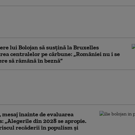
BAREA SĂPTĂMÂNII: Cât
ate continua România cu un
demis și doar interimar?
cere lui Bolojan să susțină la Bruxelles
rea centralelor pe cărbune: „României nu i se
ere să rămână în beznă”
eacție a PSD după ce
 a acuzat modificări cu
olitică la Legea ANI
, mesaj înainte de evaluarea
: „Alegerile din 2028 se apropie.
riscul recăderii în populism și