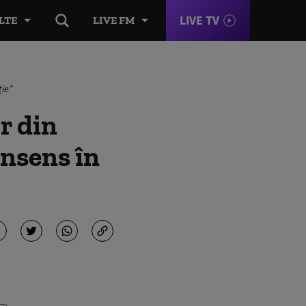
LIVE TV
LTE
LIVE FM
ție”
r din
nsens în