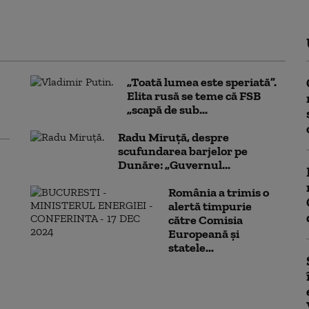
„Toată lumea este speriată”.
Elita rusă se teme că FSB
„scapă de sub...
Radu Miruță, despre
scufundarea barjelor pe
Dunăre: „Guvernul...
România a trimis o
alertă timpurie
către Comisia
Europeană și
statele...