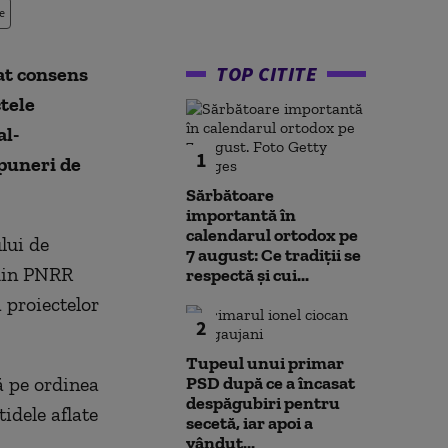
e
TOP CITITE
at consens
tele
al-
1
opuneri de
Sărbătoare
importantă în
calendarul ortodox pe
lui de
7 august: Ce tradiții se
 din PNRR
respectă și cui...
 proiectelor
2
Tupeul unui primar
ă pe ordinea
PSD după ce a încasat
despăgubiri pentru
idele aflate
secetă, iar apoi a
vândut...