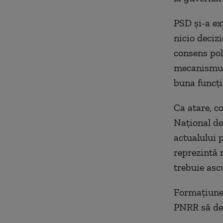
PSD și-a ex
nicio deciz
consens pol
mecanismulu
buna funcți
Ca atare, c
Național de
actualului 
reprezintă 
trebuie asc
Formațiunea
PNRR să dep