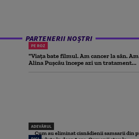
PARTENERII NOȘTRI
PE ROZ
"Viața bate filmul. Am cancer la sân. Am
Alina Pușcău începe azi un tratament...
ADEVĂRUL
Cum au eliminat cisnădienii samsarii din p
DIGI