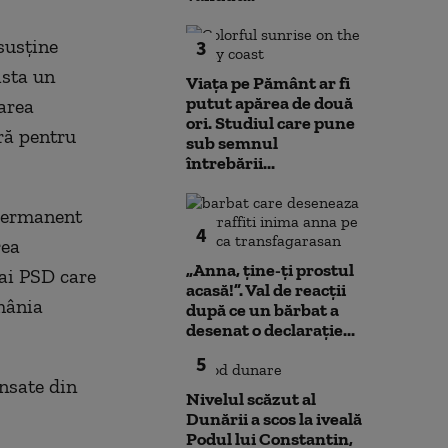
susține
3
ista un
Viața pe Pământ ar fi
putut apărea de două
area
ori. Studiul care pune
ră pentru
sub semnul
întrebării...
 Permanent
4
rea
„Anna, ţine-ţi prostul
 ai PSD care
acasă!”. Val de reacții
mânia
după ce un bărbat a
desenat o declarație...
5
ansate din
Nivelul scăzut al
Dunării a scos la iveală
Podul lui Constantin,