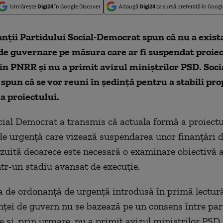
Urmărește
Digi24
în Google Discover
Adaugă
Digi24
ca sursă preferată în Googl
nții Partidului Social-Democrat spun că nu a exist
 de guvernare pe măsura care ar fi suspendat proiec
in PNRR și nu a primit avizul miniștrilor PSD. Soci
spun că se vor reuni în ședință pentru a stabili pr
a proiectului.
cial Democrat a transmis că
actuala formă a proiectu
e urgență care vizează suspendarea unor finanțări
izuită deoarece este necesară o examinare obiectivă a
n
tr-un
stadiu avansat de execuție.
 de ordonanță de urgență introdusă în primă lectur
inței de guver
n
nu se bazează pe un consens între part
e și, prin urmare, nu a primit avizul miniștrilor PSD.