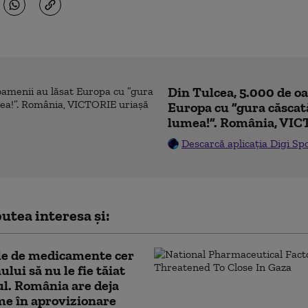
Din Tulcea, 5.000 de o
Europa cu ”gura căscat
lumea!”. România, VIC
Descarcă aplicația Digi Sp
utea interesa și:
le de medicamente cer
lui să nu le fie tăiat
l. România are deja
e în aprovizionare