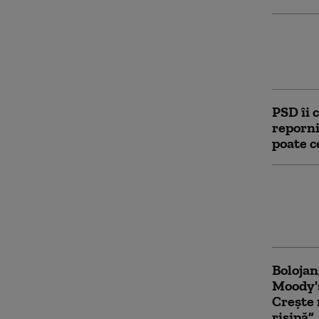
ÎNTRE
mai po
guvern 
PSD îi 
reporni
poate c
Prima r
Bolojan
țintă p
Bolojan
Moody's
Crește 
risipă”