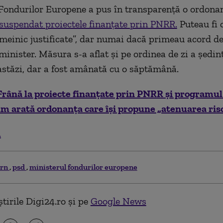
Fondurilor Europene a pus în transparență o ordona
suspendat proiectele finanțate prin PNRR.
Puteau fi 
temeinic justificate”, dar numai dacă primeau acord de
minister. Măsura s-a aflat și pe ordinea de zi a ședin
stăzi, dar a fost amânată cu o săptămână.
Frână la proiecte finanțate prin PNRR și programu
m arată ordonanța care își propune „atenuarea risc
.
ern
psd
ministerul fondurilor europene
tirile Digi24.ro și pe
Google News