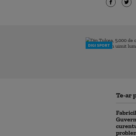
DIGI SPORT
Te-ar p
Fabrici
Guvernu
curentu
problem