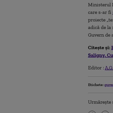
Ministerul 
care s-ar fi
proiecte ​„
adică de la 
Guvern de a
Citește și:
Saligny. Cu
Editor :
A.G
Etichete:
guv
Urmărește ș