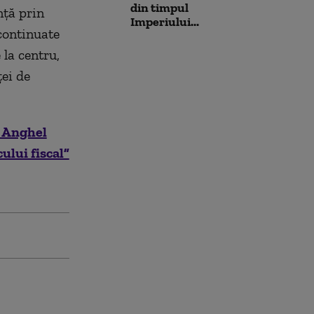
din timpul
nță prin
Imperiului...
continuate
 la centru,
ței de
l Anghel
ului fiscal”