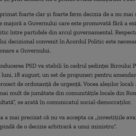
primat foarte clar și foarte ferm decizia de a nu mai 
ie majoră a Guvernului care este promovată fără a ex
itic între partidele din arcul guvernamental. Respect
i decizional convenit în Acordul Politic este necesa
onare a Guvernului.
onducerea PSD va stabili în cadrul ședinței Biroului
 luni, 18 august, un set de propuneri pentru amenda
proiect de ordonanță de urgență. Vocea aleșilor locali
mai mult de jumătate din comunitățile locale din Ro
ultată”, se arată în comunicatul social-democraților.
 a mai precizat că nu va accepta ca ​„
investițiile av
indă de o decizie arbitrară a unui ministru“.