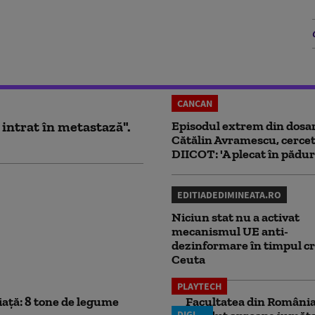
CANCAN
 intrat în metastază".
Episodul extrem din dosar
Cătălin Avramescu, cercet
DIICOT: 'A plecat în pădur
EDITIADEDIMINEATA.RO
Niciun stat nu a activat
mecanismul UE anti-
dezinformare în timpul cr
Ceuta
PLAYTECH
iață: 8 tone de legume
Facultatea din România 
DIGI