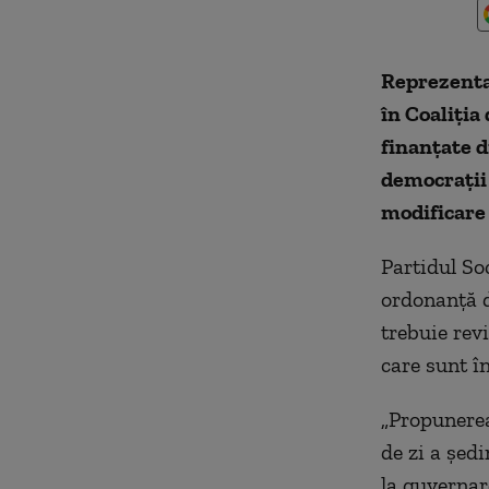
Reprezenta
în Coaliția
finanțate d
democrații 
modificare 
Partidul So
ordonanță d
trebuie rev
care sunt î
​„
Propunerea
de zi a șed
la guvernar