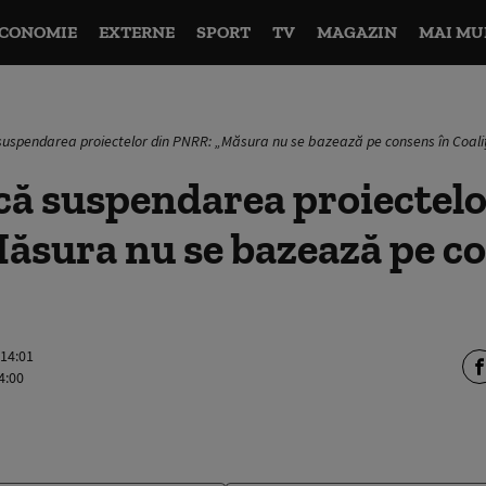
CONOMIE
EXTERNE
SPORT
TV
MAGAZIN
MAI MU
 suspendarea proiectelor din PNRR: „Măsura nu se bazează pe consens în Coali
că suspendarea proiectelo
ăsura nu se bazează pe co
 14:01
4:00