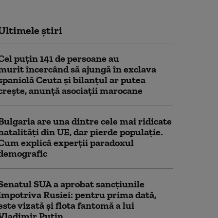
Ultimele știri
Cel puţin 141 de persoane au
murit încercând să ajungă în exclava
spaniolă Ceuta şi bilanţul ar putea
creşte, anunță asociații marocane
Bulgaria are una dintre cele mai ridicate
natalități din UE, dar pierde populație.
Cum explică experții paradoxul
demografic
Senatul SUA a aprobat sancțiunile
împotriva Rusiei: pentru prima dată,
este vizată și flota fantomă a lui
Vladimir Putin