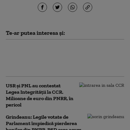
Te-ar putea interesa și:
PSD acuză PNL şi USR că au blocat
771 milioane euro pentru a-l proteja
pe Dominic Fritz, după contestarea
Legii Integrității la CCR
USR și PNL au contestat
Legea Integrității la CCR.
Milioane de euro din PNRR, în
pericol
Grindeanu: Legile votate de
Parlament împiedică pierderea
banilor din PNRR. PSD cere acum