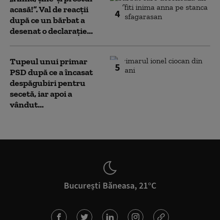
acasă!”. Val de reacții
4
după ce un bărbat a
desenat o declarație...
Tupeul unui primar
5
PSD după ce a încasat
despăgubiri pentru
secetă, iar apoi a
vândut...
București Băneasa, 21°C