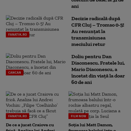
ani
Decizie radicală după
CFR Cluj – Tromso 0-5!
Au renunțat la
FANATIK.RO
transmisiunea
meciului retur
Doliu pentru Dan
Diaconescu. Fratele lui,
Mario Diaconescu, a
CANCAN
încetat din viață la doar
60 de ani
FANATIK.RO
FILM NOW
De ce a jucat Craiova cu
Soția lui Matt Damon,
frică. Analiza lui Andrei
frumoasa balului într-o