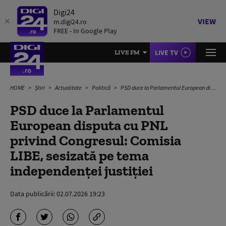
Digi24
VIEW
m.digi24.ro
FREE - In Google Play
LIVE TV
LIVE FM
HOME
Știri
Actualitate
Politică
PSD duce la Parlamentul European disputa cu PNL privind Congresul: Comisia LIBE, sesizată pe tema independenței justiției
PSD duce la Parlamentul
European disputa cu PNL
privind Congresul: Comisia
LIBE, sesizată pe tema
independenței justiției
Data publicării:
02.07.2026 19:23