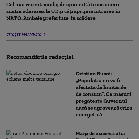
Cel mai recent sondaj de opinie: Câți ucraineni
susțin aderarea la UE și câți sprijină intrarea în
NATO. Ambele preferințe, în scădere
CITEȘTE MAI MULTE
Recomandările redacţiei
Cristian Bușoi:
„Populația nu va fi
afectată de limitările
de consum”. Ce măsuri
pregătește Guvernul
dacă se agravează criza
energetică
Marja de manevră a lui