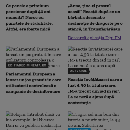
Ce pensie a primit un
„Anna, ţine-ţi prostul
pensionar după 40 ani
acasă!" Reacţii după ce un
munciți? Noroc cu
bărbat a desenat o
punctele de stabilitate.
declaraţie de dragoste pe o
Altfel, era foarte mică
stâncă, în Transfăgărăşan
Descarcă aplicația Digi FM
EDITIADEDIMINEATA.RO
ADEVARUL
Parlamentul European a
Reacția învățătoarei care a
lansat un joc gratuit în care
luat 4,90 la titularizare:
utilizatorii controlează o
„M-a trecut din iad în rai”.
campanie de dezinformare
La ce notă a ajuns după
contestație