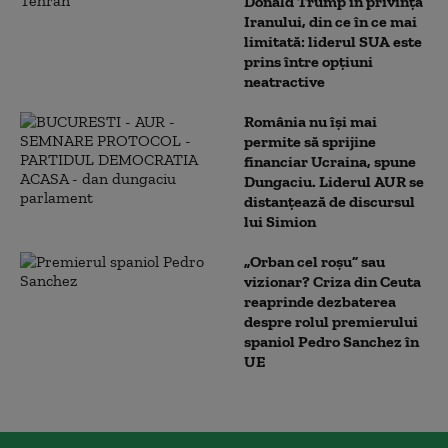
Donald Trump în privința
Iranului, din ce în ce mai
limitată: liderul SUA este
prins între opțiuni
neatractive
România nu își mai
permite să sprijine
financiar Ucraina, spune
Dungaciu. Liderul AUR se
distanțează de discursul
lui Simion
„Orban cel roșu” sau
vizionar? Criza din Ceuta
reaprinde dezbaterea
despre rolul premierului
spaniol Pedro Sanchez în
UE