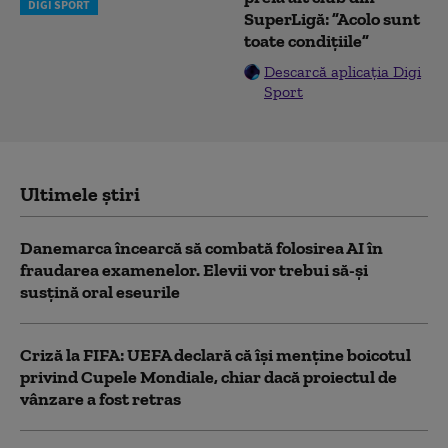
DIGI SPORT
SuperLigă: ”Acolo sunt
toate condițiile”
Descarcă aplicația Digi
Sport
Ultimele știri
Danemarca încearcă să combată folosirea AI în
fraudarea examenelor. Elevii vor trebui să-şi
susţină oral eseurile
Criză la FIFA: UEFA declară că îşi menţine boicotul
privind Cupele Mondiale, chiar dacă proiectul de
vânzare a fost retras