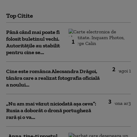
Top Citite
Până când mai poate fi
folosit buletinul vechi.
1
Autoritățile au stabilit
pentru cine se...
2
Cine este românca Alecsandra Drăgoi,
tânăra care a realizat fotografia oficială
a noului...
3
„Nu am mai văzut niciodată așa ceva”:
Rusia a doborât o dronă portugheză
rară și o va...
„Anna, ţine-ţi prostul