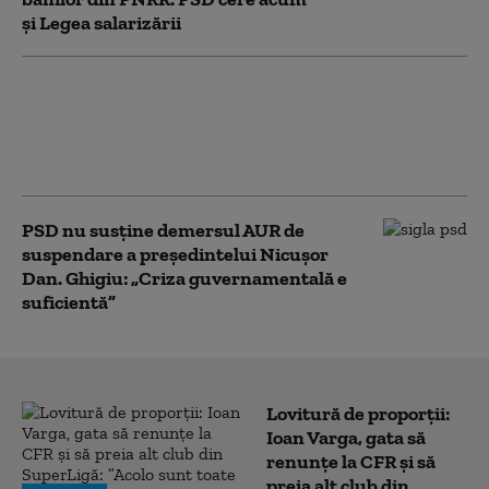
și Legea salarizării
Strategia pentru conservarea
biodiversității, adoptată de Senat în
forma Camerei Deputaților. Proiectul
merge la promulgare
PSD nu susține demersul AUR de
suspendare a președintelui Nicușor
Dan. Ghigiu: „Criza guvernamentală e
suficientă”
Lovitură de proporții:
Ioan Varga, gata să
renunțe la CFR și să
preia alt club din