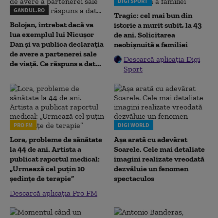
DIGI SPORT
GANDUL.RO
Tragic: cel mai bun din
Bolojan, întrebat dacă va
istorie a murit subit, la 43
lua exemplul lui Nicușor
de ani. Solicitarea
Dan și va publica declarația
neobișnuită a familiei
de avere a partenerei sale
Descarcă aplicația Digi
de viață. Ce răspuns a dat...
Sport
PRO FM
DIGI WORLD
Lora, probleme de sănătate
Așa arată cu adevărat
la 44 de ani. Artista a
Soarele. Cele mai detaliate
publicat raportul medical:
imagini realizate vreodată
„Urmează cel puțin 10
dezvăluie un fenomen
ședințe de terapie”
spectaculos
Descarcă aplicația Pro FM