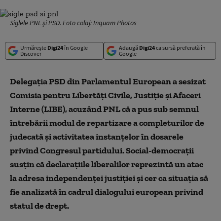
Siglele PNL și PSD. Foto colaj: Inquam Photos
Urmărește
Digi24
în Google
Adaugă
Digi24
ca sursă preferată în
Discover
Google
Delegația PSD din Parlamentul European a sesizat
Comisia pentru Libertăți Civile, Justiție și Afaceri
Interne (LIBE), acuzând PNL că a pus sub semnul
întrebării modul de repartizare a completurilor de
judecată și activitatea instanțelor în dosarele
privind Congresul partidului. Social-democrații
susțin că declarațiile liberalilor reprezintă un atac
la adresa independenței justiției și cer ca situația să
fie analizată în cadrul dialogului european privind
statul de drept.