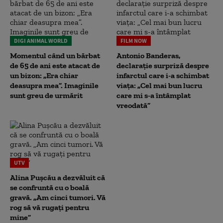
DIGI ANIMAL WORLD
FILM NOW
Momentul când un bărbat
Antonio Banderas,
de 65 de ani este atacat de
declarație surpriză despre
un bizon: „Era chiar
infarctul care i-a schimbat
deasupra mea”. Imaginile
viața: „Cel mai bun lucru
sunt greu de urmărit
care mi s-a întâmplat
vreodată”
UTV
Alina Pușcău a dezvăluit că
se confruntă cu o boală
gravă. „Am cinci tumori. Vă
rog să vă rugați pentru
mine”