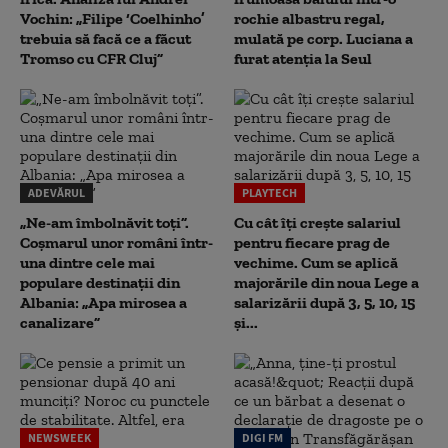
Vochin: „Filipe ‘Coelhinho’
rochie albastru regal,
trebuia să facă ce a făcut
mulată pe corp. Luciana a
Tromso cu CFR Cluj”
furat atenția la Seul
ADEVĂRUL
PLAYTECH
„Ne-am îmbolnăvit toți”.
Cu cât îți crește salariul
Coșmarul unor români într-
pentru fiecare prag de
una dintre cele mai
vechime. Cum se aplică
populare destinații din
majorările din noua Lege a
Albania: „Apa mirosea a
salarizării după 3, 5, 10, 15
canalizare”
și...
NEWSWEEK
DIGI FM