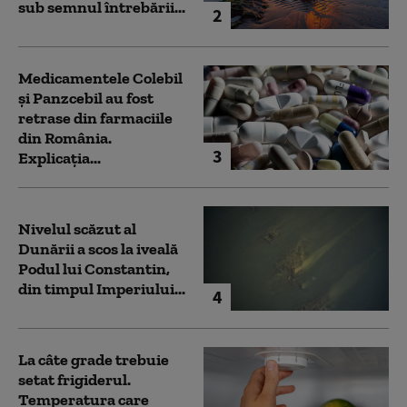
sub semnul întrebării...
2
Medicamentele Colebil
și Panzcebil au fost
retrase din farmaciile
din România.
3
Explicația...
Nivelul scăzut al
Dunării a scos la iveală
Podul lui Constantin,
din timpul Imperiului...
4
La câte grade trebuie
setat frigiderul.
Temperatura care