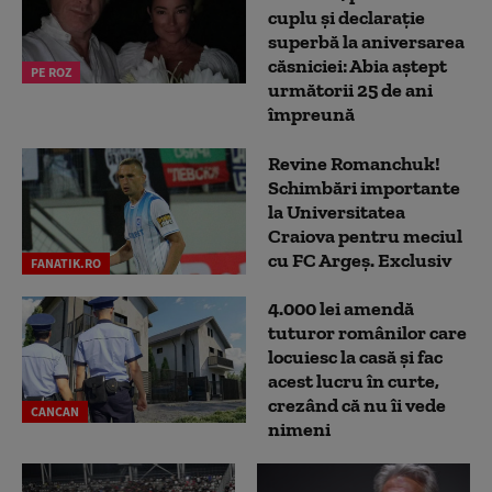
cuplu și declarație
superbă la aniversarea
căsniciei: Abia aștept
PE ROZ
următorii 25 de ani
împreună
Revine Romanchuk!
Schimbări importante
la Universitatea
Craiova pentru meciul
cu FC Argeş. Exclusiv
FANATIK.RO
4.000 lei amendă
tuturor românilor care
locuiesc la casă și fac
acest lucru în curte,
crezând că nu îi vede
CANCAN
nimeni