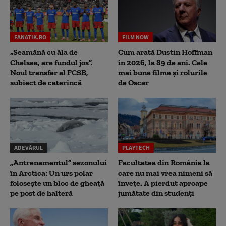
FANATIK.RO
FILM NOW
„Seamănă cu ăla de
Cum arată Dustin Hoffman
Chelsea, are fundul jos”.
în 2026, la 89 de ani. Cele
Noul transfer al FCSB,
mai bune filme și rolurile
subiect de caterincă
de Oscar
ADEVĂRUL
PLAYTECH
„Antrenamentul” sezonului
Facultatea din România la
în Arctica: Un urs polar
care nu mai vrea nimeni să
folosește un bloc de gheață
înveţe. A pierdut aproape
pe post de halteră
jumătate din studenţi