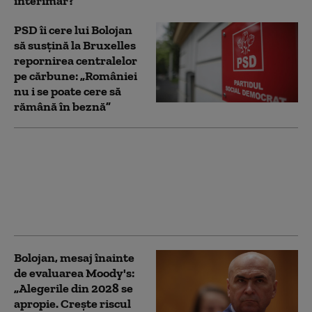
interimar?
PSD îi cere lui Bolojan
să susțină la Bruxelles
repornirea centralelor
pe cărbune: „României
nu i se poate cere să
rămână în beznă”
Prima reacție a PSD
după ce Bolojan a
acuzat modificări cu
țintă politică la Legea
ANI
Bolojan, mesaj înainte
de evaluarea Moody's:
„Alegerile din 2028 se
apropie. Crește riscul