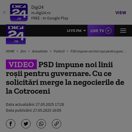
Digi24
VIEW
m.digi24.ro
FREE - In Google Play
LIVE TV
LIVE FM
HOME
Știri
Actualitate
Politică
PSD impune noi linii roșii pentru guvernare. Cu ce solicitări merge la negocierile de la Cotroceni
VIDEO
PSD impune noi linii
roșii pentru guvernare. Cu ce
solicitări merge la negocierile de
la Cotroceni
Data actualizării:
27.05.2025 17:28
Data publicării:
27.05.2025 16:05