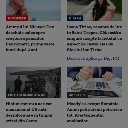
NEWSWEEK
DIGI FM
Anunțul lui Nicușor Dan
Ioana Țiriac, vacanță de lux
deschide calea spre
în Saint-Tropez. Cât costă o
creșterea pensiilor.
singură noapte la hotelul cu
Pensionarii, prima veste
aspect de castel ales de
bună după 2 ani
fiica lui Ion Țiriac
Descarcă aplicația Digi FM
EDITIADEDIMINEATA.RO
ADEVARUL
Niciun stat nu a activat
Moody’s a cruțat România.
mecanismul UE anti-
Acum politicienii pot strica
dezinformare în timpul
tot. Avertismentul
crizei din Ceuta
analiștilor