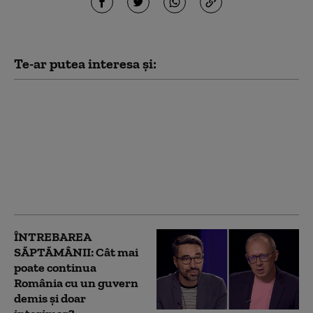
Te-ar putea interesa și:
Fabricile de
medicamente cer
Guvernului să nu le fie
tăiat curentul.
România are deja
probleme în
aprovizionare
ÎNTREBAREA
SĂPTĂMÂNII: Cât mai
poate continua
România cu un guvern
demis și doar