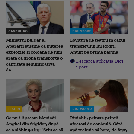
GANDUL.RO
DIGI SPORT
Ministrul bulgar al
Lovitură de teatru în cazul
Apărării susține că puterea
transferului lui Rodri!
exploziei și coloana de fum
Anunț pe prima pagină
arată că drona transporta o
Descarcă aplicația Digi
cantitate semnificativă
Sport
de...
PRO FM
DIGI WORLD
Ce nu-i lipsește Monicăi
Rinichii, printre primii
Anghel din frigider, după
afectați de caniculă. Câtă
ce a slăbit 40 kg: “Știu ce să
apă trebuie să bem, de fapt,