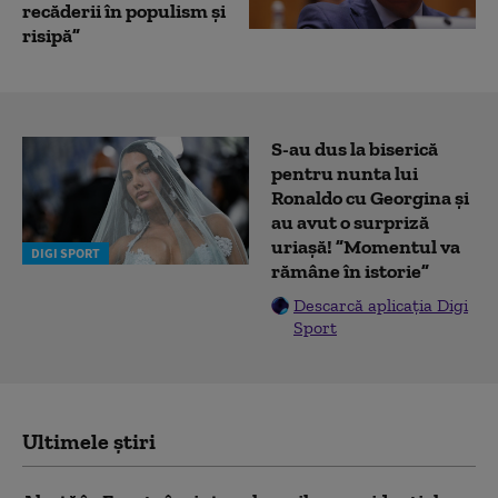
recăderii în populism și
risipă”
S-au dus la biserică
pentru nunta lui
Ronaldo cu Georgina și
au avut o surpriză
uriașă! ”Momentul va
DIGI SPORT
rămâne în istorie”
Descarcă aplicația Digi
Sport
Ultimele știri