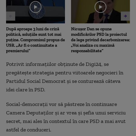
12
seconds
După aproape 3 luni de criză
Nicușor Dan se opune
politică, soluțiile sunt tot mai
modificărilor PSD la proiectul
puține. Compromisul propus de
de lege privind decarbonizarea:
USR. „Ar fi o continuitate a
„Voi analiza cu maximă
premierului”
responsabilitate”
Potrivit informațiilor obținute de Digi24, se
pregătește strategia pentru viitoarele negocieri în
Partidul Social Democrat și se conturează câteva
idei clare în PSD.
Social-democrații vor să păstreze în continuare
Camera Deputaților și ar vrea și șefia unui serviciu
secret, mai ales în contextul în care PSD a mai avut
astfel de conduceri.