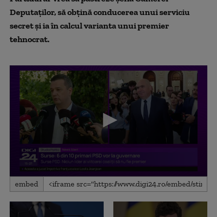
Deputaților, să obțină conducerea unui serviciu
secret și ia în calcul varianta unui premier
tehnocrat.
0
embed
seconds
of
2
minutes,