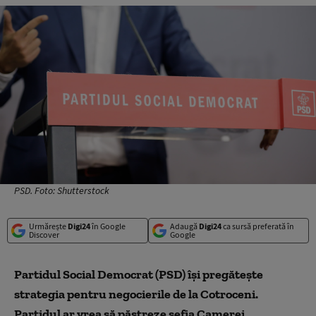
PSD. Foto: Shutterstock
Urmărește
Digi24
în Google
Adaugă
Digi24
ca sursă preferată în
Discover
Google
Partidul Social Democrat (PSD) își pregătește
strategia pentru negocierile de la Cotroceni.
Partidul ar vrea să păstreze șefia Camerei