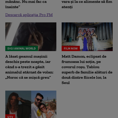
mănânc. Nu mai fac ca
vara și la ce alimente să fim
înainte”
atenți
Descarcă aplicația Pro FM
DIGI ANIMAL WORLD
FILM NOW
A lăsat geamul mașinii
Matt Damon, eclipsat de
deschis peste noapte, iar
frumoasa lui soție, pe
când s-a trezit a găsit
covorul roșu. Tablou
animalul atârnat de volan:
superb de familie alături de
„Noroc că se mișcă greu”
două dintre fiicele lor, la
Seul
UTV