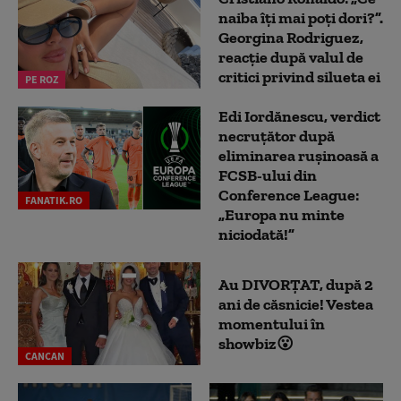
naiba îți mai poți dori?”.
Georgina Rodriguez,
reacție după valul de
critici privind silueta ei
PE ROZ
Edi Iordănescu, verdict
necruțător după
eliminarea rușinoasă a
FCSB-ului din
Conference League:
FANATIK.RO
„Europa nu minte
niciodată!”
Au DIVORȚAT, după 2
ani de căsnicie! Vestea
momentului în
showbiz😮
CANCAN