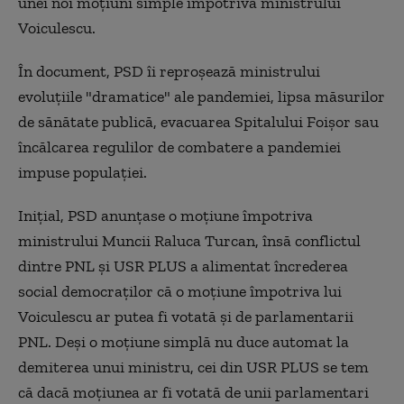
unei noi moțiuni simple împotriva ministrului
Voiculescu.
În document, PSD îi reproșează ministrului
evoluțiile "dramatice" ale pandemiei, lipsa măsurilor
de sănătate publică, evacuarea Spitalului Foișor sau
încălcarea regulilor de combatere a pandemiei
impuse populației.
Inițial, PSD anunțase o moțiune împotriva
ministrului Muncii Raluca Turcan, însă conflictul
dintre PNL și USR PLUS a alimentat încrederea
social democraților că o moțiune împotriva lui
Voiculescu ar putea fi votată și de parlamentarii
PNL. Deși o moțiune simplă nu duce automat la
demiterea unui ministru, cei din USR PLUS se tem
că dacă moțiunea ar fi votată de unii parlamentari