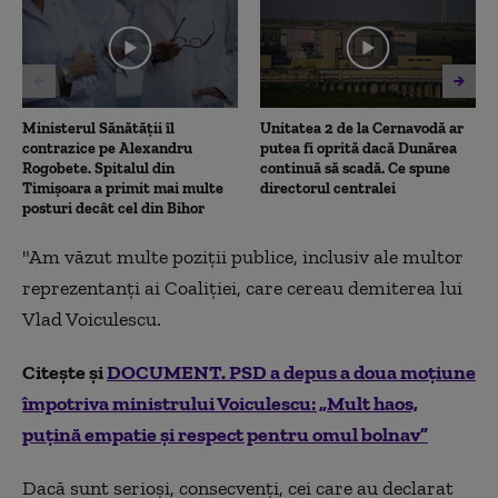
minute,
3
seconds
Ministerul Sănătății îl
Unitatea 2 de la Cernavodă ar
contrazice pe Alexandru
putea fi oprită dacă Dunărea
Rogobete. Spitalul din
continuă să scadă. Ce spune
Timișoara a primit mai multe
directorul centralei
posturi decât cel din Bihor
"Am văzut multe poziții publice, inclusiv ale multor
reprezentanți ai Coaliției, care cereau demiterea lui
Vlad Voiculescu.
Citește și
DOCUMENT. PSD a depus a doua moțiune
împotriva ministrului Voiculescu: „Mult haos,
puțină empatie și respect pentru omul bolnav”
Dacă sunt serioși, consecvenți, cei care au declarat