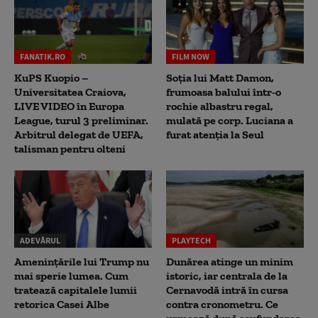
FANATIK.RO
FILM NOW
KuPS Kuopio –
Soția lui Matt Damon,
Universitatea Craiova,
frumoasa balului într-o
LIVE VIDEO în Europa
rochie albastru regal,
League, turul 3 preliminar.
mulată pe corp. Luciana a
Arbitrul delegat de UEFA,
furat atenția la Seul
talisman pentru olteni
ADEVĂRUL
PLAYTECH
Amenințările lui Trump nu
Dunărea atinge un minim
mai sperie lumea. Cum
istoric, iar centrala de la
tratează capitalele lumii
Cernavodă intră în cursa
retorica Casei Albe
contra cronometru. Ce