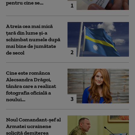
pentru cine se...
1
A treia cea mai mică
țară din lume și-a
schimbat numele după
mai bine de jumătate
2
de secol
Cine este românca
Alecsandra Drăgoi,
tânăra care a realizat
fotografia oficială a
3
noului...
Noul Comandant-șef al
Armatei ucrainene
solicită demiterea