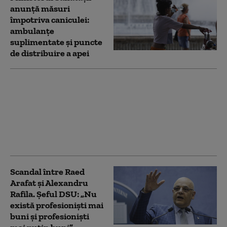
anunță măsuri
împotriva caniculei:
ambulanțe
suplimentate și puncte
de distribuire a apei
Permisul de conducere
s-ar putea obține după
reguli noi. Ministerul
Sănătății propune
schimbări importante
pentru șoferi
Scandal între Raed
Arafat și Alexandru
Rafila. Șeful DSU: „Nu
există profesioniști mai
buni și profesioniști