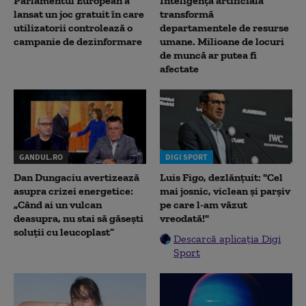
Parlamentul European a
Inteligența artificială
lansat un joc gratuit în care
transformă
utilizatorii controlează o
departamentele de resurse
campanie de dezinformare
umane. Milioane de locuri
de muncă ar putea fi
afectate
GANDUL.RO
DIGI SPORT
Dan Dungaciu avertizează
Luis Figo, dezlănțuit: "Cel
asupra crizei energetice:
mai josnic, viclean și parșiv
„Când ai un vulcan
pe care l-am văzut
deasupra, nu stai să găsești
vreodată!"
soluții cu leucoplast”
Descarcă aplicația Digi
Sport