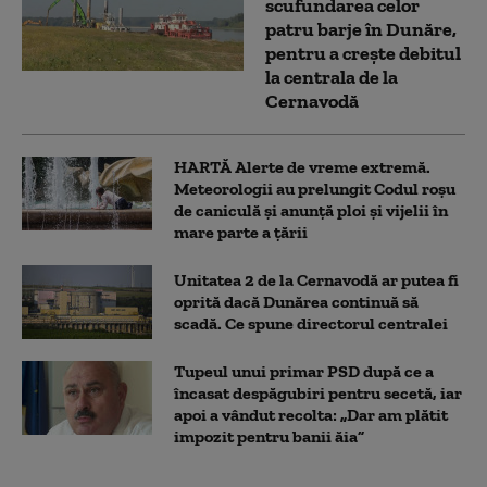
scufundarea celor
patru barje în Dunăre,
pentru a crește debitul
la centrala de la
Cernavodă
HARTĂ Alerte de vreme extremă.
Meteorologii au prelungit Codul roșu
de caniculă și anunță ploi și vijelii în
mare parte a țării
Unitatea 2 de la Cernavodă ar putea fi
oprită dacă Dunărea continuă să
scadă. Ce spune directorul centralei
Tupeul unui primar PSD după ce a
încasat despăgubiri pentru secetă, iar
apoi a vândut recolta: „Dar am plătit
impozit pentru banii ăia”