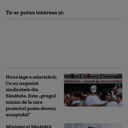
Te-ar putea interesa și:
Câtă apă trebuie să bei
pe caniculă în funcție
de câte kilograme ai. Ce
alimente recomandă
specialiștii pentru
hidratare
Noua lege a salarizării:
Ce au negociat
sindicatele din
Sănătate. Este „pragul
minim de la care
proiectul poate deveni
acceptabil”
Ministerul Sănătății