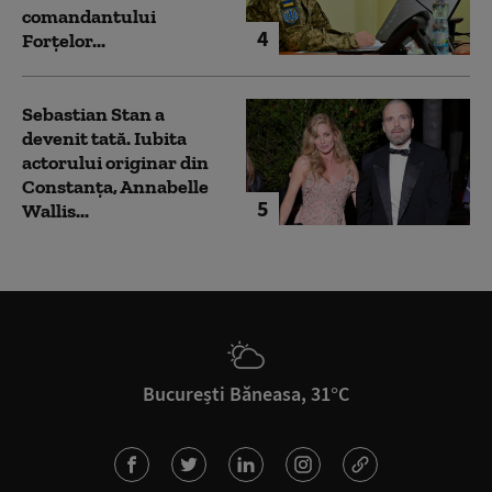
comandantului
4
Forțelor...
Sebastian Stan a
devenit tată. Iubita
actorului originar din
Constanța, Annabelle
5
Wallis...
București Băneasa, 31°C