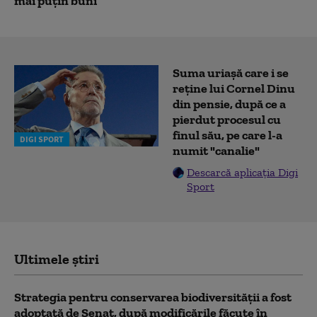
mai puțin buni”
Suma uriașă care i se
reține lui Cornel Dinu
din pensie, după ce a
pierdut procesul cu
finul său, pe care l-a
DIGI SPORT
numit "canalie"
Descarcă aplicația Digi
Sport
Ultimele știri
Strategia pentru conservarea biodiversității a fost
adoptată de Senat, după modificările făcute în