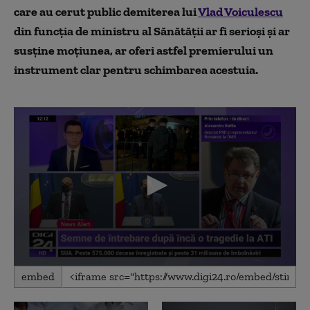
care au cerut public demiterea lui
Vlad Voiculescu
din funcția de ministru al Sănătății ar fi serioși și ar
susține moțiunea, ar oferi astfel premierului un
instrument clar pentru schimbarea acestuia.
0
embed
seconds
of
1