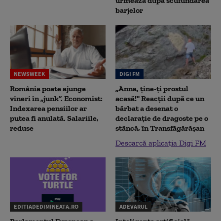
urmează după scufundarea
barjelor
NEWSWEEK
DIGI FM
România poate ajunge
„Anna, ţine-ţi prostul
vineri în „junk”. Economist:
acasă!" Reacţii după ce un
Indexarea pensiilor ar
bărbat a desenat o
putea fi anulată. Salariile,
declaraţie de dragoste pe o
reduse
stâncă, în Transfăgărăşan
Descarcă aplicația Digi FM
EDITIADEDIMINEATA.RO
ADEVARUL