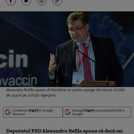
Alexandru Rafila spune că România ar putea ajunge din nou la 10.000
de cazuri pe zi Foto: Agerpres
Urmărește
Digi24
în Google
Adaugă
Digi24
ca sursă preferată în
Discover
Google
Deputatul PSD Alexandru Rafila spune că dacă cei