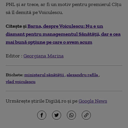
PNL și ar trece, ar fi un motiv pentru premierul Cîțu
să îl demită pe Voiculescu.
Citește și
Barna, despre Voiculescu: Nu e un
diamant pentru managementul Sănătății, dar e cea
mai bună opțiune pe care o avem acum
Editor :
Georgiana Marina
Etichete:
ministerul sănătăţii
alexandru rafila
vlad voiculescu
Urmărește știrile Digi24.ro și pe
Google News