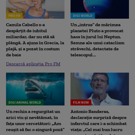
PRO FM
DIGI WORLD
Camila Cabello s-a
Un „intrus” de mărimea
despărțit de iubitul
planetei Pluto a provocat
miliardar, dar nu stă să
haos în jurul lui Neptun.
plângă. A ajuns în Grecia, la
Semne ale unui cataclism
plajă, și a pozat în costum
străvechi, detectate de
de baie
telescopul...
Descarcă aplicația Pro FM
DIGI ANIMAL WORLD
FILM NOW
Un rechin a regurgitat un
Antonio Banderas,
arici viu și nevătămat, în
declarație surpriză despre
fața unor cercetători: „Am
infarctul care i-a schimbat
reușit să fac o singură poză”
viața: „Cel mai bun lucru