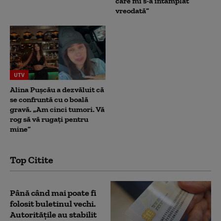
care mi s-a întâmplat
vreodată”
UTV
Alina Pușcău a dezvăluit că
se confruntă cu o boală
gravă. „Am cinci tumori. Vă
rog să vă rugați pentru
mine”
Top Citite
Până când mai poate fi
folosit buletinul vechi.
Autoritățile au stabilit