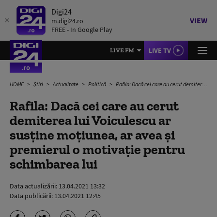
Digi24
VIEW
m.digi24.ro
FREE - In Google Play
LIVE TV
LIVE FM
HOME
Știri
Actualitate
Politică
Rafila: Dacă cei care au cerut demiterea lui Voiculescu ar susține moțiunea, ar avea și premierul o motivație pentru schimbarea lui
Rafila: Dacă cei care au cerut
demiterea lui Voiculescu ar
susține moțiunea, ar avea și
premierul o motivație pentru
schimbarea lui
Data actualizării:
13.04.2021 13:32
Data publicării:
13.04.2021 12:45