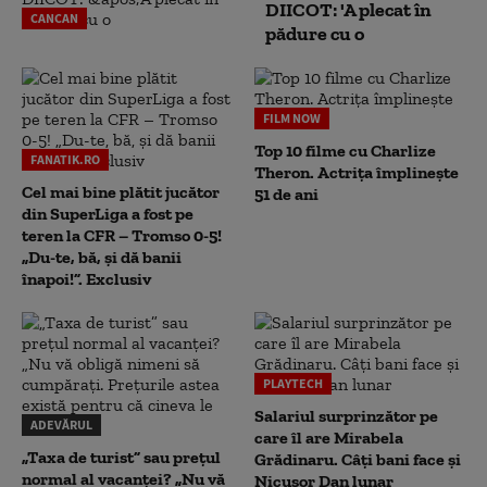
DIICOT: 'A plecat în
CANCAN
pădure cu o
FILM NOW
Top 10 filme cu Charlize
FANATIK.RO
Theron. Actrița împlinește
Cel mai bine plătit jucător
51 de ani
din SuperLiga a fost pe
teren la CFR – Tromso 0-5!
„Du-te, bă, și dă banii
înapoi!”. Exclusiv
PLAYTECH
Salariul surprinzător pe
ADEVĂRUL
care îl are Mirabela
„Taxa de turist” sau prețul
Grădinaru. Câţi bani face şi
normal al vacanței? „Nu vă
Nicuşor Dan lunar