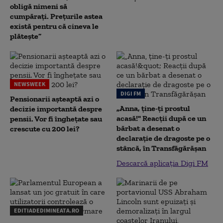
obligă nimeni să
cumpărați. Prețurile astea
există pentru că cineva le
plătește”
NEWSWEEK
DIGI FM
Pensionarii așteaptă azi o
„Anna, ţine-ţi prostul
decizie importantă despre
acasă!" Reacţii după ce un
pensii. Vor fi înghețate sau
bărbat a desenat o
crescute cu 200 lei?
declaraţie de dragoste pe o
stâncă, în Transfăgărăşan
Descarcă aplicația Digi FM
EDITIADEDIMINEATA.RO