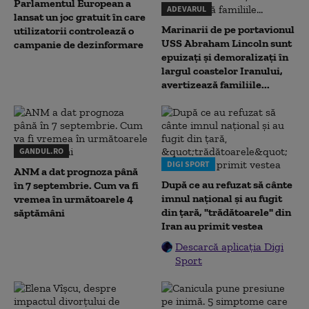
Parlamentul European a
ADEVARUL
lansat un joc gratuit în care
Marinarii de pe portavionul
utilizatorii controlează o
USS Abraham Lincoln sunt
campanie de dezinformare
epuizați și demoralizați în
largul coastelor Iranului,
avertizează familiile...
GANDUL.RO
DIGI SPORT
ANM a dat prognoza până
După ce au refuzat să cânte
în 7 septembrie. Cum va fi
imnul naţional şi au fugit
vremea în următoarele 4
din ţară, "trădătoarele" din
săptămâni
Iran au primit vestea
Descarcă aplicația Digi
Sport