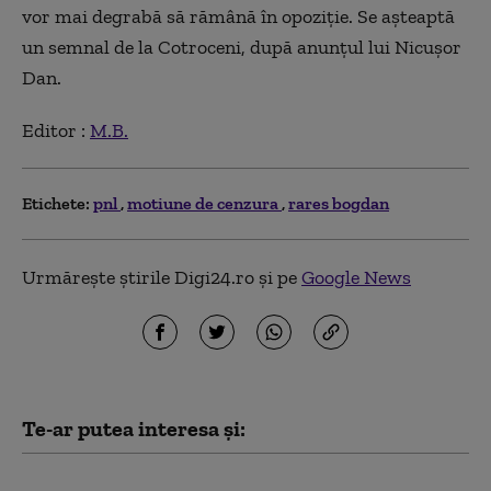
vor mai degrabă să rămână în opoziție. Se așteaptă
un semnal de la Cotroceni, după anunțul lui Nicușor
Dan.
Editor :
M.B.
Etichete:
pnl
motiune de cenzura
rares bogdan
Urmărește știrile Digi24.ro și pe
Google News
Te-ar putea interesa și:
Bolojan, despre contestarea