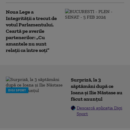
Noua Lege a
Integrității a trecut de
votul Parlamentului.
Ceartă pe averile
partenerilor: „Cu
amantele nu sunt
relații ca între soți”
Surpriză, la 3
săptămâni după ce
DIGI SPORT
Ioana și Ilie Năstase au
făcut anunțul
Descarcă aplicația Digi
Sport