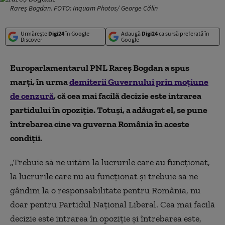
Rareș Bogdan. FOTO: Inquam Photos/ George Călin
Urmărește
Digi24
în Google
Adaugă
Digi24
ca sursă preferată în
Discover
Google
Europarlamentarul PNL Rareş Bogdan a spus
marți, în urma
demiterii Guvernului prin moţiune
de cenzură
, că cea mai facilă decizie este intrarea
partidului în opoziţie. Totuși, a adăugat el, se pune
întrebarea cine va guverna România în aceste
condiții.
„Trebuie să ne uităm la lucrurile care au funcţionat,
la lucrurile care nu au funcţionat şi trebuie să ne
gândim la o responsabilitate pentru România, nu
doar pentru Partidul Naţional Liberal. Cea mai facilă
decizie este intrarea în opoziţie şi întrebarea este,