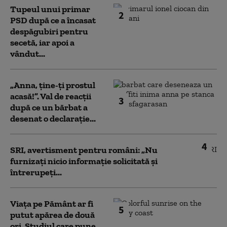
Tupeul unui primar
2
PSD după ce a încasat
despăgubiri pentru
secetă, iar apoi a
vândut...
„Anna, ţine-ţi prostul
acasă!”. Val de reacții
3
după ce un bărbat a
desenat o declarație...
4
SRI, avertisment pentru români: „Nu
furnizați nicio informație solicitată și
întrerupeți...
Viața pe Pământ ar fi
5
putut apărea de două
ori. Studiul care pune