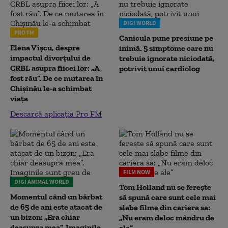
DIGI WORLD
PRO FM
Canicula pune presiune pe
Elena Vîșcu, despre
inimă. 5 simptome care nu
impactul divorțului de
trebuie ignorate niciodată,
CRBL asupra fiicei lor: „A
potrivit unui cardiolog
fost rău”. De ce mutarea în
Chișinău le-a schimbat
viața
Descarcă aplicația Pro FM
FILM NOW
DIGI ANIMAL WORLD
Tom Holland nu se ferește
Momentul când un bărbat
să spună care sunt cele mai
de 65 de ani este atacat de
slabe filme din cariera sa:
un bizon: „Era chiar
„Nu eram deloc mândru de
deasupra mea”. Imaginile
ele”