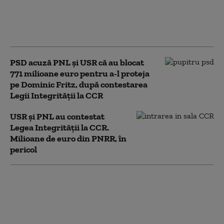
legii ANI la CCR: E necesară o
verificare. Modificările au
fost făcute cu țintă politică
PSD acuză PNL şi USR că au blocat
771 milioane euro pentru a-l proteja
pe Dominic Fritz, după contestarea
Legii Integrității la CCR
USR și PNL au contestat
Legea Integrității la CCR.
Milioane de euro din PNRR, în
pericol
Strategia pentru conservarea
biodiversității, adoptată de Senat în
forma Camerei Deputaților. Proiectul
merge la promulgare