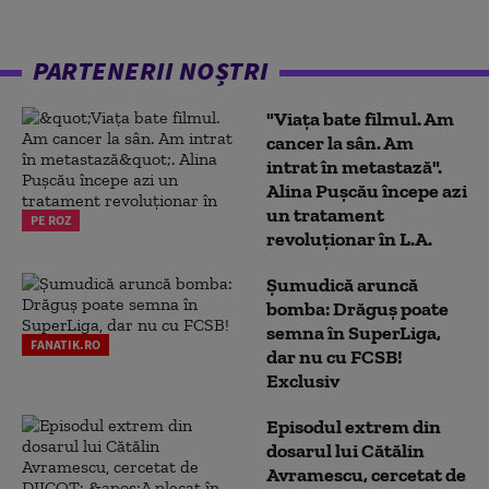
PARTENERII NOȘTRI
"Viața bate filmul. Am
cancer la sân. Am
intrat în metastază".
Alina Pușcău începe azi
un tratament
PE ROZ
revoluționar în L.A.
Șumudică aruncă
bomba: Drăguș poate
semna în SuperLiga,
FANATIK.RO
dar nu cu FCSB!
Exclusiv
Episodul extrem din
dosarul lui Cătălin
Avramescu, cercetat de