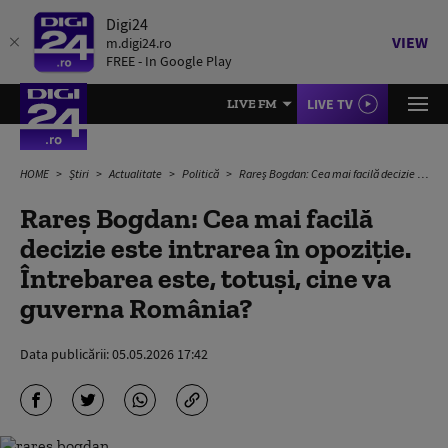
Digi24
VIEW
m.digi24.ro
FREE - In Google Play
LIVE TV
LIVE FM
HOME
Știri
Actualitate
Politică
Rareş Bogdan: Cea mai facilă decizie este intrarea în opoziţie. Întrebarea este, totuşi, cine va guverna România?
Rareş Bogdan: Cea mai facilă
decizie este intrarea în opoziţie.
Întrebarea este, totuşi, cine va
guverna România?
Data publicării:
05.05.2026 17:42