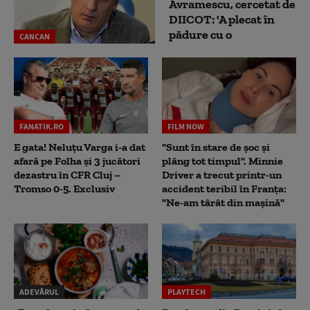
Avramescu, cercetat de
DIICOT: 'A plecat în
pădure cu o
CANCAN
FANATIK.RO
FILM NOW
E gata! Neluțu Varga i-a dat
"Sunt în stare de șoc și
afară pe Folha și 3 jucători
plâng tot timpul". Minnie
dezastru în CFR Cluj –
Driver a trecut printr-un
Tromso 0-5. Exclusiv
accident teribil în Franța:
"Ne-am târât din mașină"
ADEVĂRUL
PLAYTECH