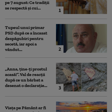
pe 7 august: Ce tradiții
se respectă și cui...
1
Tupeul unui primar
PSD după ce a încasat
despăgubiri pentru
secetă, iar apoi a
2
vândut...
„Anna, ţine-ţi prostul
acasă!”. Val de reacții
după ce un bărbat a
desenat o declarație...
3
Viața pe Pământ ar fi