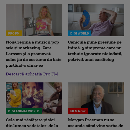
PRO FM
DIGI WORLD
Noua regină a muzicii pop
Canicula pune presiune pe
știe și marketing. Zara
inimă. 5 simptome care nu
Larsson și-a promovat
trebuie ignorate niciodată,
colecția de costume de baie
potrivit unui cardiolog
purtând-o chiar ea
Descarcă aplicația Pro FM
DIGI ANIMAL WORLD
FILM NOW
Cele mai răsfățate pisici
Morgan Freeman nu se
din lumea vedetelor: de la
ascunde când vine vorba de