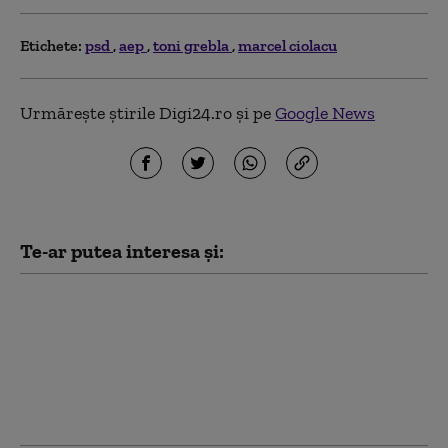
Etichete:
psd
aep
toni grebla
marcel ciolacu
Urmărește știrile Digi24.ro și pe
Google News
Te-ar putea interesa și:
PSD îi cere lui Bolojan
să susțină la Bruxelles
repornirea centralelor
pe cărbune: „României
nu i se poate cere să
rămână în beznă”