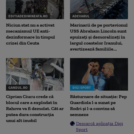
EDITIADEDIMINEATA.RO
ADEVARUL
Niciun stat nu a activat
Marinarii de pe portavionul
mecanismul UE anti-
USS Abraham Lincoln sunt
dezinformare în timpul
epuizați și demoralizați în
crizei din Ceuta
largul coastelor Iranului,
avertizează familiile...
GANDUL.RO
DIGI SPORT
Ciprian Ciucu crede că
Răsturnare de situație: Pep
blocul care a explodat în
Guardiola l-a sunat pe
Rahova va fi demolat. Cât ar
Rodri și l-a convins să
putea dura construcția
semneze
unui alt imobil
Descarcă aplicația Digi
Sport