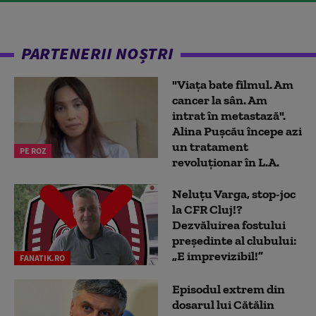
PARTENERII NOȘTRI
"Viața bate filmul. Am
cancer la sân. Am
intrat în metastază".
Alina Pușcău începe azi
un tratament
PE ROZ
revoluționar în L.A.
Neluțu Varga, stop-joc
la CFR Cluj!?
Dezvăluirea fostului
președinte al clubului:
„E imprevizibil!”
FANATIK.RO
Episodul extrem din
dosarul lui Cătălin