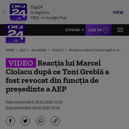
Digi24
VIEW
m.digi24.ro
FREE - In Google Play
LIVE TV
LIVE FM
HOME
Știri
Actualitate
Politică
Reacția lui Marcel Ciolacu după ce Toni Greblă a fost revocat din funcţia de preşedinte a AEP
VIDEO
Reacția lui Marcel
Ciolacu după ce Toni Greblă a
fost revocat din funcţia de
preşedinte a AEP
Data actualizării:
28.02.2025 15:30
Data publicării:
28.02.2025 15:18