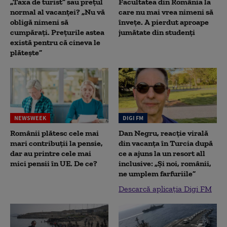
„Taxa de turist” sau prețul
Facultatea din România la
normal al vacanței? „Nu vă
care nu mai vrea nimeni să
obligă nimeni să
înveţe. A pierdut aproape
cumpărați. Prețurile astea
jumătate din studenţi
există pentru că cineva le
plătește”
NEWSWEEK
DIGI FM
Românii plătesc cele mai
Dan Negru, reacție virală
mari contribuții la pensie,
din vacanța în Turcia după
dar au printre cele mai
ce a ajuns la un resort all
mici pensii în UE. De ce?
inclusive: „Și noi, românii,
ne umplem farfuriile”
Descarcă aplicația Digi FM