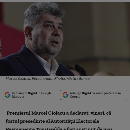
Marcel Ciolacu. Foto Inquam Photos /Octav Ganea
Urmărește
Digi24
în Google
Adaugă
Digi24
ca sursă preferată în
Discover
Google
Premierul Marcel Ciolacu a declarat, vineri, că
fostul preşedinte al Autorităţii Electorale
Permanente Toni Greblă a fost susţinut de mai