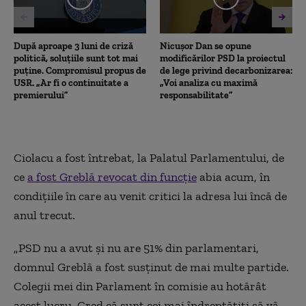
După aproape 3 luni de criză
Nicușor Dan se opune
politică, soluțiile sunt tot mai
modificărilor PSD la proiectul
puține. Compromisul propus de
de lege privind decarbonizarea:
USR. „Ar fi o continuitate a
„Voi analiza cu maximă
premierului”
responsabilitate”
Ciolacu a fost întrebat, la Palatul Parlamentului, de
ce
a fost Greblă revocat din funcţie
abia acum, în
condiţiile în care au venit critici la adresa lui încă de
anul trecut.
„PSD nu a avut şi nu are 51% din parlamentari,
domnul Greblă a fost susţinut de mai multe partide.
Colegii mei din Parlament în comisie au hotărât
acest lucru. Cred că sunt cei mai îndreptăţiţi să vă