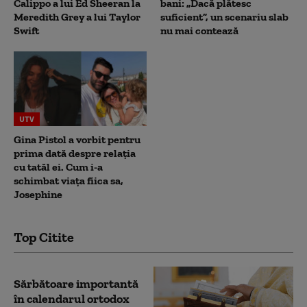
Calippo a lui Ed Sheeran la
bani: „Dacă plătesc
Meredith Grey a lui Taylor
suficient”, un scenariu slab
Swift
nu mai contează
UTV
Gina Pistol a vorbit pentru
prima dată despre relația
cu tatăl ei. Cum i-a
schimbat viața fiica sa,
Josephine
Top Citite
Sărbătoare importantă
în calendarul ortodox