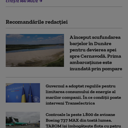
CITEȘTE MAI MULTE
Recomandările redacţiei
A început scufundarea
barjelor în Dunăre
pentru devierea apei
spre Cernavodă. Prima
ambarcațiune este
inundată prin pompare
Guvernul a adoptat regulile pentru
limitarea consumului de energie al
marilor companii. În ce condiții poate
interveni Transelectrica
Controale la peste 1.800 de avioane
Boeing 737 MAX din toată lumea.
TAROM își îmbogățește flota cu patru