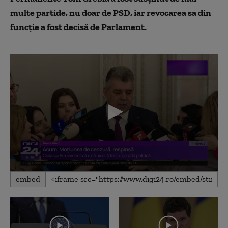
multe partide, nu doar de PSD, iar revocarea sa din
funcţie a fost decisă de Parlament.
0
embed
seconds
of
9
minutes,
5
seconds