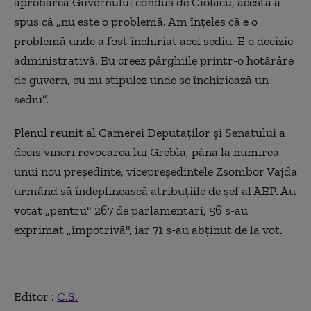
aprobarea Guvernului condus de Ciolacu, acesta a
spus că „nu este o problemă. Am înțeles că e o
problemă unde a fost închiriat acel sediu. E o decizie
administrativă. Eu creez pârghiile printr-o hotărâre
de guvern, eu nu stipulez unde se închiriează un
sediu”.
Plenul reunit al Camerei Deputaţilor şi Senatului a
decis vineri revocarea lui Greblă, până la numirea
unui nou preşedinte, vicepreşedintele Zsombor Vajda
urmând să îndeplinească atribuţiile de şef al AEP. Au
votat „pentru" 267 de parlamentari, 56 s-au
exprimat „împotrivă", iar 71 s-au abţinut de la vot.
Editor :
C.S.