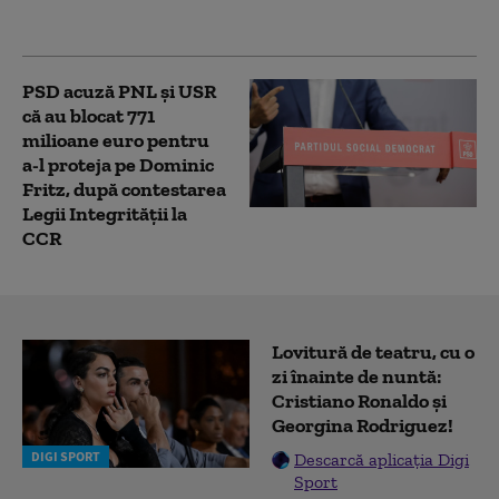
risipă”
PSD acuză PNL şi USR
că au blocat 771
milioane euro pentru
a-l proteja pe Dominic
Fritz, după contestarea
Legii Integrității la
CCR
Lovitură de teatru, cu o
zi înainte de nuntă:
Cristiano Ronaldo și
Georgina Rodriguez!
DIGI SPORT
Descarcă aplicația Digi
Sport