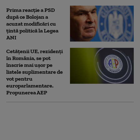
Prima reacție a PSD
după ce Bolojan a
acuzat modificări cu
țintă politică la Legea
ANI
Cetățenii UE, rezidenți
în România, se pot
înscrie mai ușor pe
listele suplimentare de
vot pentru
europarlamentare.
Propunerea AEP
Bolojan, mesaj înainte
de evaluarea Moody's:
„Alegerile din 2028 se
apropie. Crește riscul
recăderii în populism și