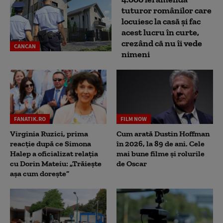
tuturor românilor care
locuiesc la casă și fac
acest lucru în curte,
crezând că nu îi vede
CANCAN
nimeni
FANATIK.RO
FILM NOW
Virginia Ruzici, prima
Cum arată Dustin Hoffman
reacție după ce Simona
în 2026, la 89 de ani. Cele
Halep a oficializat relația
mai bune filme și rolurile
cu Dorin Mateiu: „Trăiește
de Oscar
așa cum dorește”