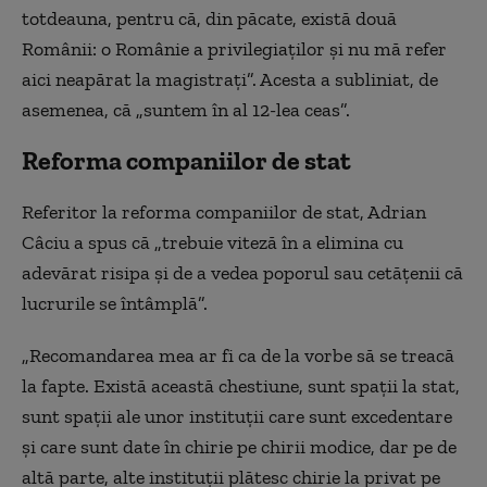
totdeauna, pentru că, din păcate, există două
Românii: o Românie a privilegiaților și nu mă refer
aici neapărat la magistrați”. Acesta a subliniat, de
asemenea, că „suntem în al 12-lea ceas”.
Reforma companiilor de stat
Referitor la reforma companiilor de stat, Adrian
Câciu a spus că „trebuie viteză în a elimina cu
adevărat risipa și de a vedea poporul sau cetățenii că
lucrurile se întâmplă”.
„Recomandarea mea ar fi ca de la vorbe să se treacă
la fapte. Există această chestiune, sunt spații la stat,
sunt spații ale unor instituții care sunt excedentare
și care sunt date în chirie pe chirii modice, dar pe de
altă parte, alte instituții plătesc chirie la privat pe