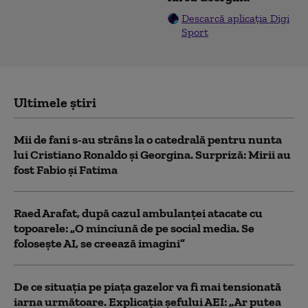
Descarcă aplicația Digi
Sport
Ultimele știri
Mii de fani s-au strâns la o catedrală pentru nunta
lui Cristiano Ronaldo şi Georgina. Surpriză: Mirii au
fost Fabio şi Fatima
Raed Arafat, după cazul ambulanței atacate cu
topoarele: „O minciună de pe social media. Se
folosește AI, se creează imagini”
De ce situaţia pe piaţa gazelor va fi mai tensionată
iarna următoare. Explicația șefului AEI: „Ar putea