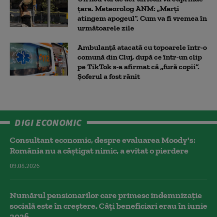
țara. Meteorolog ANM: „Marți
atingem apogeul”. Cum va fi vremea în
următoarele zile
Ambulanţă atacată cu topoarele într-o
comună din Cluj, după ce într-un clip
pe TikTok s-a afirmat că „fură copii”.
Șoferul a fost rănit
DIGI ECONOMIC
Consultant economic, despre evaluarea Moody's:
România nu a câştigat nimic, a evitat o pierdere
09.08.2026
Numărul pensionarilor care primesc indemnizaţie
socială este în creștere. Câți beneficiari erau în iunie
2026