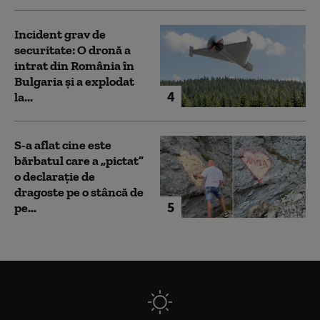
Incident grav de
securitate: O dronă a
intrat din România în
Bulgaria şi a explodat
4
la...
S-a aflat cine este
bărbatul care a „pictat”
o declarație de
dragoste pe o stâncă de
5
pe...