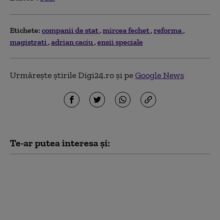
Etichete:
companii de stat
mircea fechet
reforma
magistrati
adrian caciu
ensii speciale
Urmărește știrile Digi24.ro și pe
Google News
Te-ar putea interesa și:
Oana Gheorghiu,
despre venituri lunare
în companiile de stat
din energie: 10 oameni
cumulează 47 de