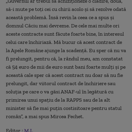
„Guvernul ar trebui să achiziționeze o clădire, două,
să-i mute pe toți cei cu chirii acolo și să rezolve odată
această problemă. Însă revin la ceea ce a spus și
domnul Câciu mai devreme. De cele mai multe ori
aceste contracte sunt făcute foarte bine, în interesul
celui care închiriază. Mă bucur că acest contract de
la Apele Române ajunge la scadență. Eu sper că nu va
fi prelungit, pentru că, la rândul meu, am constatat
că 54 euro de mii de euro sunt bani foarte mulți și pe
această cale sper că acest contract nu doar să nu fie
prelungit, dar viitorul contract de închiriere sau
soluția pe care o va găsi ANAF-ul în legătură cu
primirea unui spațiu de la RAPPS sau de la alt
minister să fie mai puțin costisitoare pentru statul
român”, a mai spus Mircea Fechet.
Editor :
M.I.