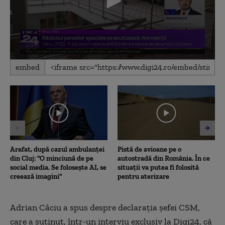
0
embed
seconds
of
14
minutes,
49
seconds
Arafat, după cazul ambulanței
Pistă de avioane pe o
din Cluj: "O minciună de pe
autostradă din România. În ce
social media. Se folosește AI, se
situații va putea fi folosită
creează imagini"
pentru aterizare
Adrian Câciu a spus despre declarația șefei CSM,
care a suținut, într-un interviu exclusiv la Digi24, că