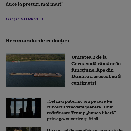
duce la preţuri mai mari”
CITEȘTE MAI MULTE
Recomandările redacţiei
Unitatea 2 de la
Cernavodă rămâne în
funcțiune. Apa din
Dunăre a crescut cu 8
centimetri
„Cel mai puternic om pe care l-a
cunoscut vreodată planeta”. Cum
redefinește Trump „lumea liberă”
prin ego, cucerire și frică
Un nou val de aer african va cuprinde