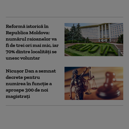
funcţii în 16 companii
diferite
Reformă istorică în
Republica Moldova:
numărul raioanelor va
fi de trei ori mai mic, iar
70% dintre localități se
unesc voluntar
Nicușor Dan a semnat
decrete pentru
numirea în funcție a
aproape 300 de noi
magistrați
„Cea mai mare
sancțiune aplicată
unui ministru de către