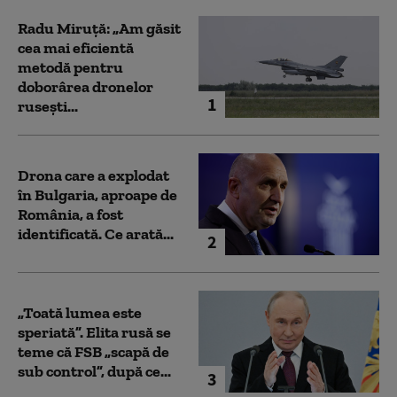
Radu Miruță: „Am găsit
cea mai eficientă
metodă pentru
doborârea dronelor
1
rusești...
Drona care a explodat
în Bulgaria, aproape de
România, a fost
identificată. Ce arată...
2
„Toată lumea este
speriată”. Elita rusă se
teme că FSB „scapă de
sub control”, după ce...
3