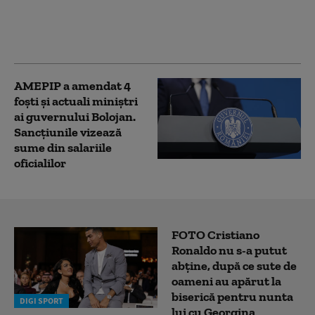
AMEPIP”. Irineu
Darău: „Nici măcar nu
eram în funcție”
AMEPIP a amendat 4
foști și actuali miniștri
ai guvernului Bolojan.
Sancțiunile vizează
sume din salariile
oficialilor
FOTO Cristiano
Ronaldo nu s-a putut
abține, după ce sute de
oameni au apărut la
biserică pentru nunta
DIGI SPORT
lui cu Georgina