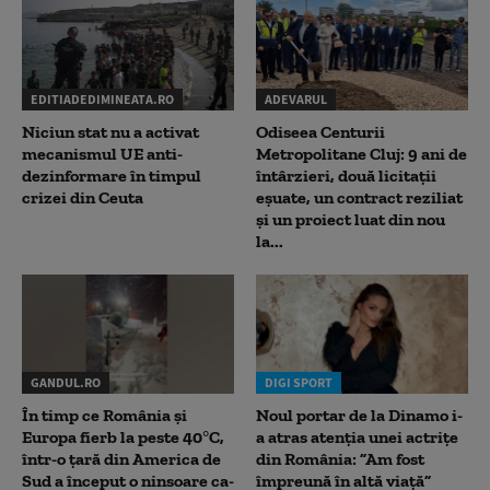
EDITIADEDIMINEATA.RO
ADEVARUL
Niciun stat nu a activat
Odiseea Centurii
mecanismul UE anti-
Metropolitane Cluj: 9 ani de
dezinformare în timpul
întârzieri, două licitații
crizei din Ceuta
eșuate, un contract reziliat
și un proiect luat din nou
la...
GANDUL.RO
DIGI SPORT
În timp ce România și
Noul portar de la Dinamo i-
Europa fierb la peste 40°C,
a atras atenția unei actrițe
într-o țară din America de
din România: ”Am fost
Sud a început o ninsoare ca-
împreună în altă viață”