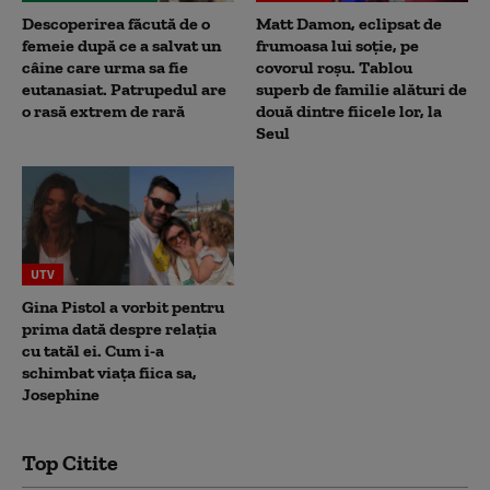
Descoperirea făcută de o
Matt Damon, eclipsat de
femeie după ce a salvat un
frumoasa lui soție, pe
câine care urma sa fie
covorul roșu. Tablou
eutanasiat. Patrupedul are
superb de familie alături de
o rasă extrem de rară
două dintre fiicele lor, la
Seul
UTV
Gina Pistol a vorbit pentru
prima dată despre relația
cu tatăl ei. Cum i-a
schimbat viața fiica sa,
Josephine
Top Citite