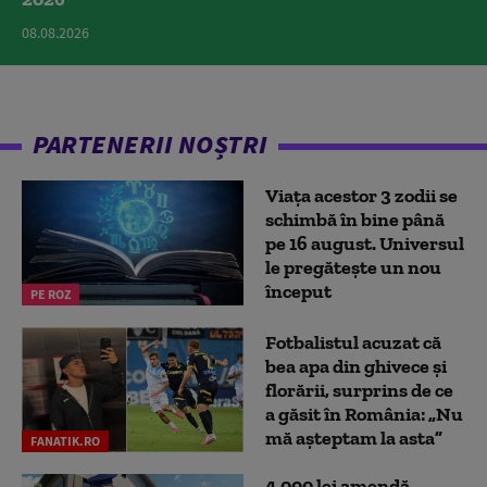
08.08.2026
PARTENERII NOȘTRI
Viața acestor 3 zodii se
schimbă în bine până
pe 16 august. Universul
le pregătește un nou
început
PE ROZ
Fotbalistul acuzat că
bea apa din ghivece și
florării, surprins de ce
a găsit în România: „Nu
mă așteptam la asta”
FANATIK.RO
4.000 lei amendă