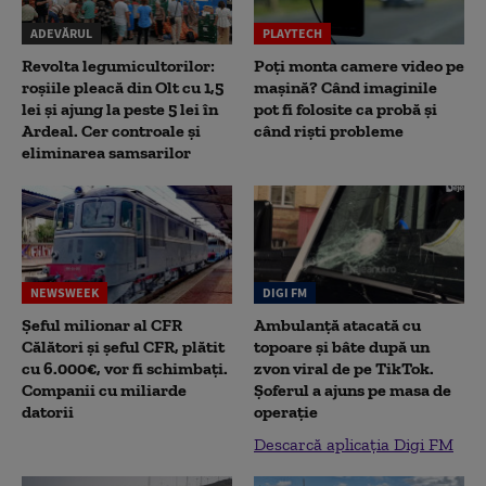
ADEVĂRUL
PLAYTECH
Revolta legumicultorilor:
Poți monta camere video pe
roșiile pleacă din Olt cu 1,5
mașină? Când imaginile
lei și ajung la peste 5 lei în
pot fi folosite ca probă și
Ardeal. Cer controale și
când riști probleme
eliminarea samsarilor
NEWSWEEK
DIGI FM
Șeful milionar al CFR
Ambulanță atacată cu
Călători și șeful CFR, plătit
topoare și bâte după un
cu 6.000€, vor fi schimbați.
zvon viral de pe TikTok.
Companii cu miliarde
Șoferul a ajuns pe masa de
datorii
operație
Descarcă aplicația Digi FM