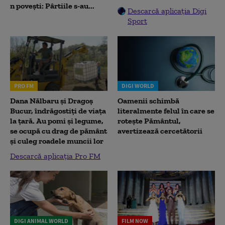
n povești: Pârtiile s-au...
Descarcă aplicația Digi
Sport
PRO FM
DIGI WORLD
Dana Nălbaru și Dragoș
Oamenii schimbă
Bucur, îndrăgostiți de viața
literalmente felul în care se
la țară. Au pomi și legume,
rotește Pământul,
se ocupă cu drag de pământ
avertizează cercetătorii
și culeg roadele muncii lor
Descarcă aplicația Pro FM
DIGI ANIMAL WORLD
FILM NOW