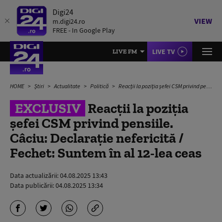
Digi24
VIEW
m.digi24.ro
FREE - In Google Play
LIVE TV
LIVE FM
HOME
Știri
Actualitate
Politică
Reacții la poziția șefei CSM privind pensiile. Câciu: Declarație nefericită / Fechet: Suntem în al 12-lea ceas
EXCLUSIV
Reacții la poziția
șefei CSM privind pensiile.
Câciu: Declarație nefericită /
Fechet: Suntem în al 12-lea ceas
Data actualizării:
04.08.2025 13:43
Data publicării:
04.08.2025 13:34