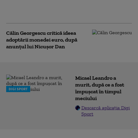
declarațiile partenerei
sale „în spiritul
transparenței”
Călin Georgescu critică ideea
adoptării monedei euro, după
anunțul lui Nicușor Dan
Micael Leandro a
murit, după ce a fost
DIGI SPORT
împușcat în timpul
meciului
Descarcă aplicația Digi
Sport