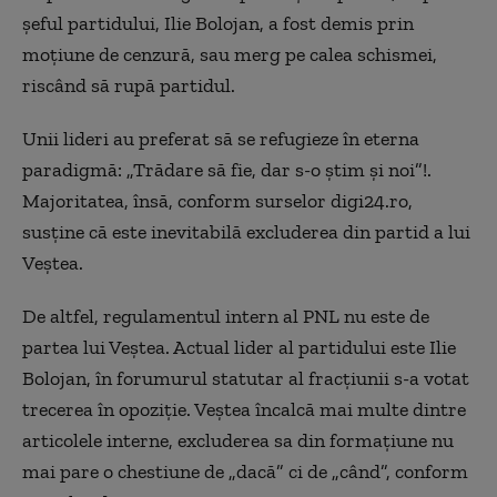
șeful partidului, Ilie Bolojan, a fost demis prin
moțiune de cenzură, sau merg pe calea schismei,
riscând să rupă partidul.
Unii lideri au preferat să se refugieze în eterna
paradigmă: „Trădare să fie, dar s-o știm și noi”!.
Majoritatea, însă, conform surselor digi24.ro,
susține că este inevitabilă excluderea din partid a lui
Veștea.
De altfel, regulamentul intern al PNL nu este de
partea lui Veștea. Actual lider al partidului este Ilie
Bolojan, în forumurul statutar al fracțiunii s-a votat
trecerea în opoziție. Veștea încalcă mai multe dintre
articolele interne, excluderea sa din formațiune nu
mai pare o chestiune de „dacă” ci de „când”, conform