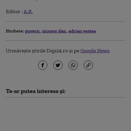
Editor :
A.R.
Etichete:
guvern
nicusor dan
adrian vestea
Urmărește știrile Digi24.ro și pe
Google News
Te-ar putea interesa și:
Aplicaţia de cadastru şi carte
funciară e-Terra este mai aproape de
remediere. Care este stadiul testelor
făcute de autorități