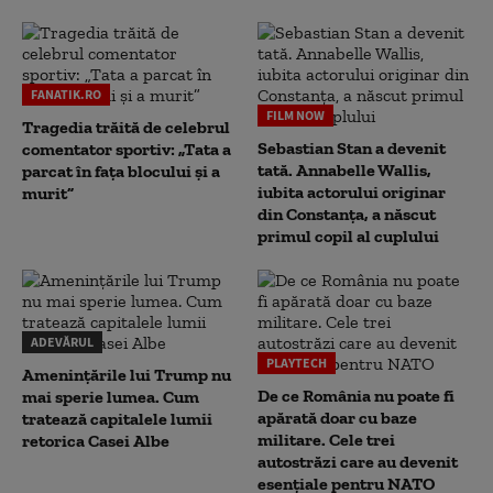
FANATIK.RO
FILM NOW
Tragedia trăită de celebrul
Sebastian Stan a devenit
comentator sportiv: „Tata a
tată. Annabelle Wallis,
parcat în fața blocului și a
iubita actorului originar
murit”
din Constanța, a născut
primul copil al cuplului
ADEVĂRUL
PLAYTECH
Amenințările lui Trump nu
De ce România nu poate fi
mai sperie lumea. Cum
apărată doar cu baze
tratează capitalele lumii
militare. Cele trei
retorica Casei Albe
autostrăzi care au devenit
esențiale pentru NATO