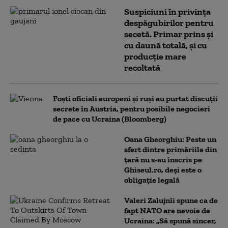
Suspiciuni în privința
despăgubirilor pentru
secetă. Primar prins și
cu daună totală, și cu
producție mare
recoltată
Foști oficiali europeni și ruși au purtat discuții
secrete în Austria, pentru posibile negocieri
de pace cu Ucraina (Bloomberg)
Oana Gheorghiu: Peste un
sfert dintre primăriile din
țară nu s-au înscris pe
Ghiseul.ro, deși este o
obligație legală
Valeri Zalujnîi spune ca de
fapt NATO are nevoie de
Ucraina: „Să spună sincer,