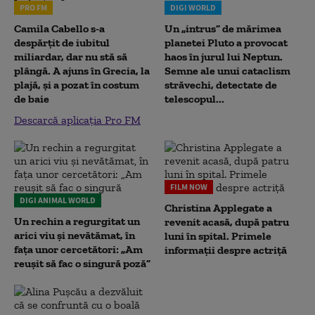
PRO FM
DIGI WORLD
Camila Cabello s-a
Un „intrus” de mărimea
despărțit de iubitul
planetei Pluto a provocat
miliardar, dar nu stă să
haos în jurul lui Neptun.
plângă. A ajuns în Grecia, la
Semne ale unui cataclism
plajă, și a pozat în costum
străvechi, detectate de
de baie
telescopul...
Descarcă aplicația Pro FM
FILM NOW
DIGI ANIMAL WORLD
Christina Applegate a
Un rechin a regurgitat un
revenit acasă, după patru
arici viu și nevătămat, în
luni în spital. Primele
fața unor cercetători: „Am
informații despre actriță
reușit să fac o singură poză”