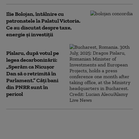
Ilie Bolojan, întâlnire cu
patronatele la Palatul Victoria.
Ce au discutat despre taxe,
energie și investiții
Pîslaru, după votul pe
legea decarbonizării:
„Sperăm ca Nicușor
Dan să o retrimită în
Parlament.” Câți bani
din PNRR sunt în
pericol
Ce avere are Mirabela
Grădinaru. Nicușor
Dan a făcut publice