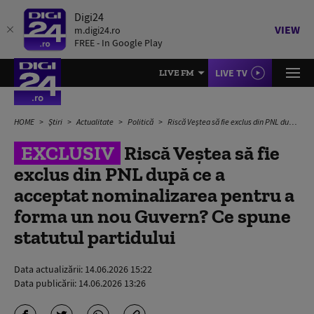
Digi24
VIEW
m.digi24.ro
FREE - In Google Play
LIVE TV
LIVE FM
HOME
Știri
Actualitate
Politică
Riscă Veștea să fie exclus din PNL după ce a acceptat nominalizarea pentru a forma un nou Guvern? Ce spune statutul partidului
EXCLUSIV
Riscă Veștea să fie
exclus din PNL după ce a
acceptat nominalizarea pentru a
forma un nou Guvern? Ce spune
statutul partidului
Data actualizării:
14.06.2026 15:22
Data publicării:
14.06.2026 13:26