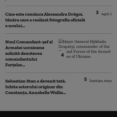
3
Cine este românca Alecsandra Drăgoi,
tânăra care a realizat fotografia oficială
a noului...
Noul Comandant-șef al
Armatei ucrainene
solicită demiterea
4
comandantului
Forțelor...
5
Sebastian Stan a devenit tată.
Iubita actorului originar din
Constanța, Annabelle Wallis...