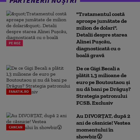
PARTENERII NOȘTRI
"Tratamentul costă
aproape jumătate de
milion de dolari".
Detalii despre starea
Alinei Pușcău,
PE ROZ
diagnosticată cu o
boală gravă
De ce Gigi Becali a
plătit 1,3 milioane de
euro pe Boutoutaou și
nu dă bani pe Drăguș?
FANATIK.RO
Strategia patronului
FCSB. Exclusiv
Au DIVORȚAT, după 2
ani de căsnicie! Vestea
CANCAN
momentului în
showbiz😮