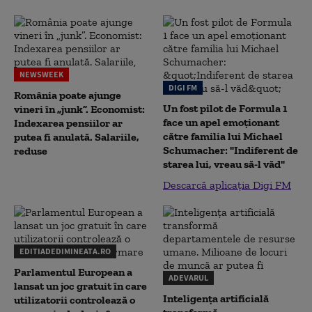
NEWSWEEK
DIGI FM
România poate ajunge
Un fost pilot de Formula 1
vineri în „junk”. Economist:
face un apel emoționant
Indexarea pensiilor ar
către familia lui Michael
putea fi anulată. Salariile,
Schumacher: "Indiferent de
reduse
starea lui, vreau să-l văd"
Descarcă aplicația Digi FM
EDITIADEDIMINEATA.RO
Parlamentul European a
ADEVARUL
lansat un joc gratuit în care
Inteligența artificială
utilizatorii controlează o