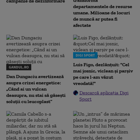
transformă
campanie de dezinformare
departamentele de resurse
umane. Milioane de locuri
de muncă ar putea fi
afectate
DIGI SPORT
Luis Figo, dezlănțuit: "Cel
GANDUL.RO
mai josnic, viclean și parșiv
Dan Dungaciu avertizează
pe care l-am văzut
asupra crizei energetice:
vreodată!"
„Când ai un vulcan
Descarcă aplicația Digi
deasupra, nu stai să găsești
Sport
soluții cu leucoplast”