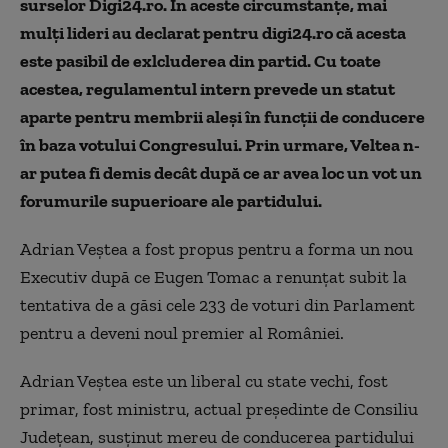
surselor Digi24.ro. În aceste circumstanțe, mai
mulți lideri au declarat pentru digi24.ro că acesta
este pasibil de exlcluderea din partid. Cu toate
acestea, regulamentul intern prevede un statut
aparte pentru membrii aleși în funcții de conducere
în baza votului Congresului. Prin urmare, Veltea n-
ar putea fi demis decât după ce ar avea loc un vot un
forumurile supuerioare ale partidului.
Adrian Veștea a fost propus pentru a forma un nou
Executiv după ce Eugen Tomac a renunțat subit la
tentativa de a găsi cele 233 de voturi din Parlament
pentru a deveni noul premier al României.
Adrian Veștea este un liberal cu state vechi, fost
primar, fost ministru, actual președinte de Consiliu
Județean, susținut mereu de conducerea partidului