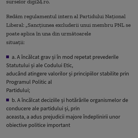
surselor digi24.ro.
Redăm regulamentul intern al Partidului Național
Liberal: „Sancțiunea excluderii unui membru PNL se
poate aplica în una din următoarele
situații:
a. A încălcat grav și în mod repetat prevederile
Statutului și ale Codului Etic,
aducând atingere valorilor și principiilor stabilite prin
Programul Politic al
Partidului;
b. A încălcat deciziile și hotărârile organismelor de
conducere ale partidului și, prin
aceasta, a adus prejudicii majore îndeplinirii unor
obiective politice important