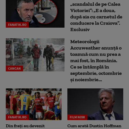
„scandalul de pe Calea
Victoriei”: „E a doua,
după aia cu carnetul de
conducere la Craiova”.
FANATIK.RO
Exclusiv
Meteorologii
Accuweather anunță o
toamnă cum nu prea a
mai fost, în România.
Ce se întâmplă în
CANCAN
septembrie, octombrie
și noiembrie...
FANATIK.RO
FILM NOW
Din frați au devenit
Cum arată Dustin Hoffman