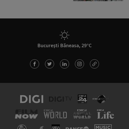
București Băneasa, 29°C