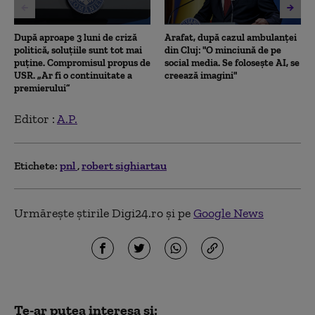
După aproape 3 luni de criză
Arafat, după cazul ambulanței
politică, soluțiile sunt tot mai
din Cluj: "O minciună de pe
puține. Compromisul propus de
social media. Se folosește AI, se
USR. „Ar fi o continuitate a
creează imagini"
premierului”
Editor :
A.P.
Etichete:
pnl
robert sighiartau
Urmărește știrile Digi24.ro și pe
Google News
Te-ar putea interesa și: