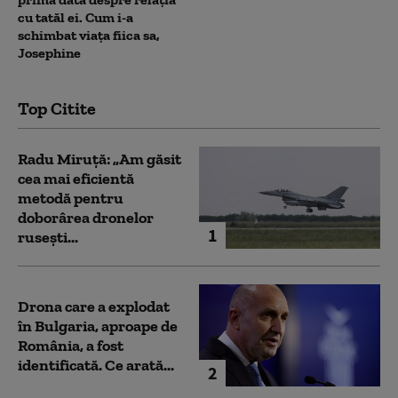
cu tatăl ei. Cum i-a
schimbat viața fiica sa,
Josephine
Top Citite
Radu Miruță: „Am găsit
cea mai eficientă
metodă pentru
doborârea dronelor
1
rusești...
Drona care a explodat
în Bulgaria, aproape de
România, a fost
identificată. Ce arată...
2