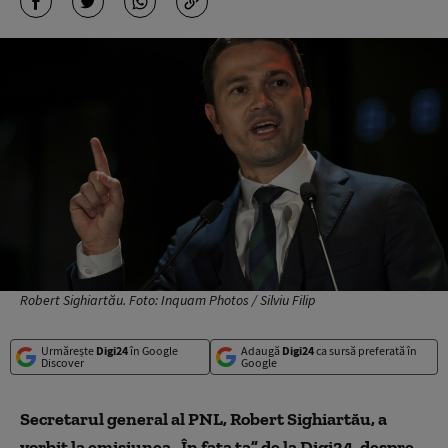
Robert Sighiartău. Foto: Inquam Photos / Silviu Filip
Urmărește
Digi24
în Google
Adaugă
Digi24
ca sursă preferată în
Discover
Google
Secretarul general al PNL, Robert Sighiartău, a
vorbit la emisiunea „În fața ta” de la Digi24, despre