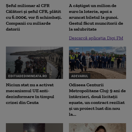
Șeful milionar al CFR
A câștigat un milion de
Călători și șeful CFR, plătit
euro la loterie, apoi a
cu 6.000€, vor fi schimbați.
aruncat biletul la gunoi.
Companii cu miliarde
Gestul făcut muncitorii de
datorii
la salubritate
Descarcă aplicația Digi FM
EDITIADEDIMINEATA.RO
ADEVARUL
Niciun stat nu a activat
Odiseea Centurii
mecanismul UE anti-
Metropolitane Cluj: 9 ani de
dezinformare în timpul
întârzieri, două licitații
crizei din Ceuta
eșuate, un contract reziliat
și un proiect luat din nou
la...