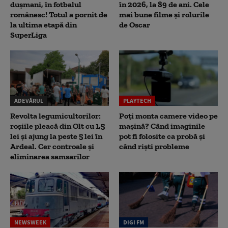
dușmani, în fotbalul
în 2026, la 89 de ani. Cele
românesc! Totul a pornit de
mai bune filme și rolurile
la ultima etapă din
de Oscar
SuperLiga
ADEVĂRUL
PLAYTECH
Revolta legumicultorilor:
Poți monta camere video pe
roșiile pleacă din Olt cu 1,5
mașină? Când imaginile
lei și ajung la peste 5 lei în
pot fi folosite ca probă și
Ardeal. Cer controale și
când riști probleme
eliminarea samsarilor
NEWSWEEK
DIGI FM