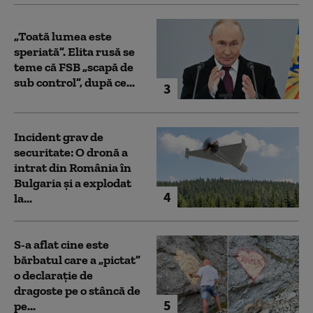
„Toată lumea este
speriată”. Elita rusă se
teme că FSB „scapă de
sub control”, după ce...
3
Incident grav de
securitate: O dronă a
intrat din România în
Bulgaria şi a explodat
4
la...
S-a aflat cine este
bărbatul care a „pictat”
o declarație de
dragoste pe o stâncă de
5
pe...