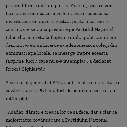
păreri diferite într-un partid. Așadar, ceea ce vor
face dânșii urmează să vedem. Dacă reușeau să
învestească un guvern Veștea, poate încercau în
continuare să pună presiune pe Partidul Național
Liberal prin metoda fripturismului politic, cum am
denumit-o eu, să încerce să ademenească colegi din
administrația locală, să meargă înspre această
facțiune, lucru care nu s-a întâmplat”, a declarat
Robert Sighiartău.
Secretarul general al PNL a subliniat că majoritatea
covârșitoare a PNL n-a fost de acord cu ceea ce s-a
întâmplat.
„Așadar, dânșii, e treaba lor ce să facă, dar e clar că
majoritatea covârșitoare a Partidului Național