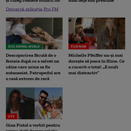
și culeg roadele muncii lor
sunt deja sub presiune"
Descarcă aplicația Pro FM
DIGI ANIMAL WORLD
FILM NOW
Descoperirea făcută de o
Michelle Pfeiffer nu-și mai
femeie după ce a salvat un
dorește să joace în filme. Ce
câine care urma sa fie
a cucerit-o total: „E mult
eutanasiat. Patrupedul are
mai distractiv”
o rasă extrem de rară
UTV
Gina Pistol a vorbit pentru
prima dată despre relația