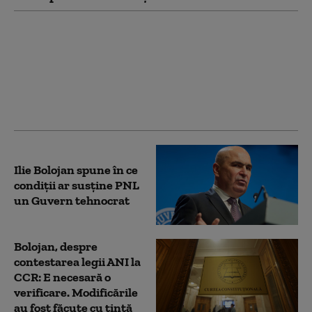
Dan Motreanu, reacție
după menținerea
ratingului de țară: „Nu
putem reveni la iluzia
că există bani fără
limită”
Ilie Bolojan spune în ce
condiții ar susține PNL
un Guvern tehnocrat
Bolojan, despre
contestarea legii ANI la
CCR: E necesară o
verificare. Modificările
au fost făcute cu țintă