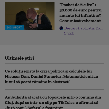
”Pachet de 6 cifre” +
50.000 de euro pentru
amanta lui Infantino?
Comunicat vehement
DIGI SPORT
Descarcă aplicația Digi
Sport
Ultimele știri
Ce soluții există la criza politică și calculele lui
Nicușor Dan. Daniel Funeriu: „Matematicienii au
luxul să poată rămâne în abstract”
Ambulanţă atacată cu topoarele într-o comună din
Cluj, după ce într-un clip pe TikTok s-a afirmat că
„fură copii”. Șoferul a fost rănit