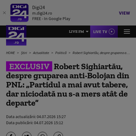
Digi24
VIEW
m.digi24.ro
FREE - In Google Play
LIVE TV
LIVE FM
HOME
Știri
Actualitate
Politică
Robert Sighiartău, despre gruparea anti-Bolojan din PNL: „Partidul a mai avut tabere, dar niciodată nu s-a mers atât de departe”
EXCLUSIV
Robert Sighiartău,
despre gruparea anti-Bolojan din
PNL: „Partidul a mai avut tabere,
dar niciodată nu s-a mers atât de
departe”
Data actualizării:
04.07.2026 15:27
Data publicării:
04.07.2026 15:12