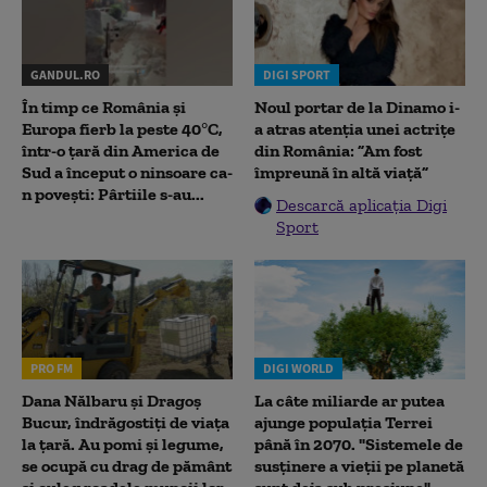
GANDUL.RO
DIGI SPORT
În timp ce România și
Noul portar de la Dinamo i-
Europa fierb la peste 40°C,
a atras atenția unei actrițe
într-o țară din America de
din România: ”Am fost
Sud a început o ninsoare ca-
împreună în altă viață”
n povești: Pârtiile s-au...
Descarcă aplicația Digi
Sport
PRO FM
DIGI WORLD
Dana Nălbaru și Dragoș
La câte miliarde ar putea
Bucur, îndrăgostiți de viața
ajunge populația Terrei
la țară. Au pomi și legume,
până în 2070. "Sistemele de
se ocupă cu drag de pământ
susținere a vieții pe planetă