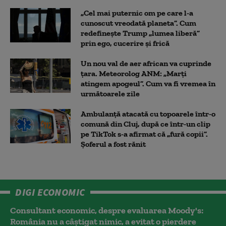
„Cel mai puternic om pe care l-a
cunoscut vreodată planeta”. Cum
redefinește Trump „lumea liberă”
prin ego, cucerire și frică
Un nou val de aer african va cuprinde
țara. Meteorolog ANM: „Marți
atingem apogeul”. Cum va fi vremea în
următoarele zile
Ambulanţă atacată cu topoarele într-o
comună din Cluj, după ce într-un clip
pe TikTok s-a afirmat că „fură copii”.
Șoferul a fost rănit
DIGI ECONOMIC
Consultant economic, despre evaluarea Moody's:
România nu a câştigat nimic, a evitat o pierdere