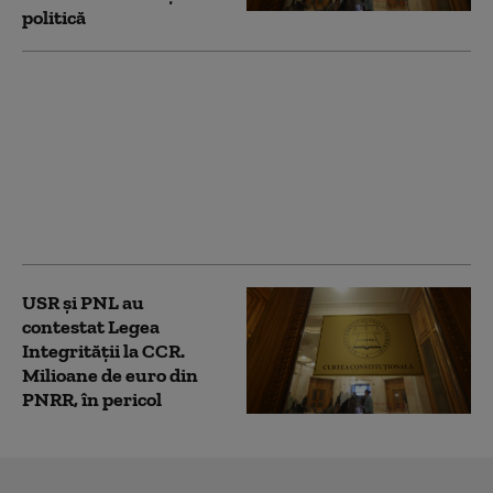
politică
PSD acuză PNL şi USR
că au blocat 771
milioane euro pentru
a-l proteja pe Dominic
Fritz, după contestarea
Legii Integrității la
CCR
USR și PNL au
contestat Legea
Integrității la CCR.
Milioane de euro din
PNRR, în pericol