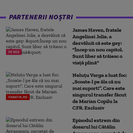
PARTENERII NOȘTRI
James Haven, fratele
Angelinei Jolie, a
dezvăluit că este gay:
"Încep un nou capitol.
PE ROZ
Sunt liber să trăiesc o
viață plină"
Neluțu Varga a luat foc:
„Scoate-l pe ăla că nu
mai suport!”. Care este
singurul transfer făcut
FANATIK.RO
de Marian Copilu la
CFR. Exclusiv
Episodul extrem din
dosarul lui Cătălin