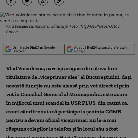
Vlad Voiculescu, ministrul Sănătății. Foto: INQUAM Photos/Octav
Ganea
Urmărește
Digi24
în Google
Adaugă
Digi24
ca sursă preferată în
Discover
Google
Vlad Voiculescu, care își arogase de câteva luni
titulatura de „viceprimar ales” al Bucureștiului, deși
această funcție nu este aleasă prin vot direct ci prin
vot în Consiliul General al Municipiului, este acum
în mijlocul unui scandal în USR PLUS, din cauză că,
exact când trebuia să participe la ședința CGMB
pentru a deveni oficial viceprimar, nu le-a mai
răspuns colegilor la telefon și în locul său a fost
desemnat viceprimar Horia Tomescu, despre care