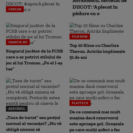
Avramescu, cercetat de
DIICOT: 'A plecat în
CANCAN
pădure cu o
FILM NOW
FANATIK.RO
Top 10 filme cu Charlize
Singurul jucător de la FCSB
Theron. Actrița împlinește
care s-ar potrivi stilului de
51 de ani
joc al lui Tromso. „Pe el l-aș
lua”
PLAYTECH
ADEVĂRUL
De ce consumă mai mult
„Taxa de turist” sau prețul
mașina dacă rezervorul
normal al vacanței? „Nu vă
este aproape gol. Greșeala
obligă nimeni să
pe care mulți șoferi o fac