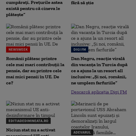
cumpărați. Prețurile astea
fără să știe
există pentru că cineva le
plătește”
NEWSWEEK
DIGI FM
Românii plătesc printre
Dan Negru, reacție virală
cele mai mari contribuții la
din vacanța în Turcia după
pensie, dar au printre cele
ce a ajuns la un resort all
mai mici pensii în UE. De
inclusive: „Și noi, românii,
ce?
ne umplem farfuriile”
Descarcă aplicația Digi FM
EDITIADEDIMINEATA.RO
Niciun stat nu a activat
ADEVARUL
mecanismul UE anti-