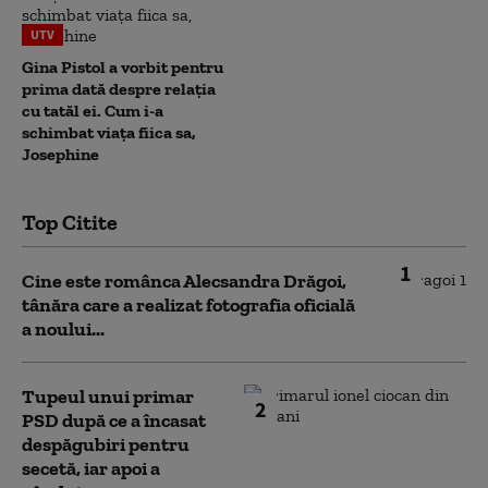
UTV
Gina Pistol a vorbit pentru
prima dată despre relația
cu tatăl ei. Cum i-a
schimbat viața fiica sa,
Josephine
Top Citite
1
Cine este românca Alecsandra Drăgoi,
tânăra care a realizat fotografia oficială
a noului...
Tupeul unui primar
2
PSD după ce a încasat
despăgubiri pentru
secetă, iar apoi a