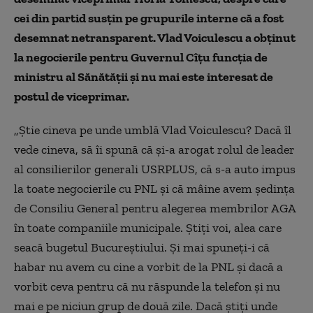
cei din partid susțin pe grupurile interne că a fost
desemnat netransparent. Vlad Voiculescu a obținut
la negocierile pentru Guvernul Cîțu funcția de
ministru al Sănătății și nu mai este interesat de
postul de viceprimar.
„Știe cineva pe unde umblă Vlad Voiculescu? Dacă îl
vede cineva, să îi spună că și-a arogat rolul de leader
al consilierilor generali USRPLUS, că s-a auto impus
la toate negocierile cu PNL și că mâine avem ședința
de Consiliu General pentru alegerea membrilor AGA
în toate companiile municipale. Știți voi, alea care
seacă bugetul Bucureștiului. Și mai spuneți-i că
habar nu avem cu cine a vorbit de la PNL și dacă a
vorbit ceva pentru că nu răspunde la telefon și nu
mai e pe niciun grup de două zile. Dacă știți unde