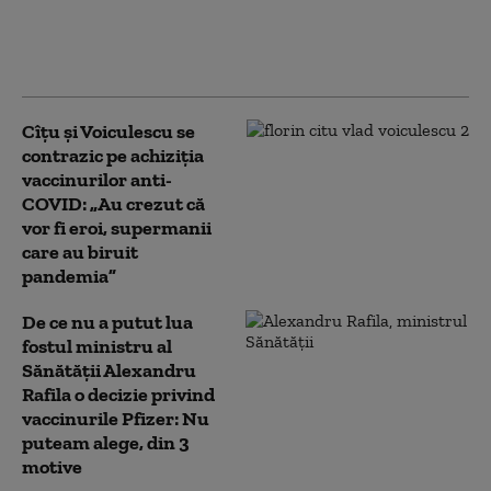
Alexandru Rogobete:
„trădare de țară” vs. „țesut
de conspirații”
Cîțu și Voiculescu se
contrazic pe achiziția
vaccinurilor anti-
COVID: „Au crezut că
vor fi eroi, supermanii
care au biruit
pandemia”
De ce nu a putut lua
fostul ministru al
Sănătății Alexandru
Rafila o decizie privind
vaccinurile Pfizer: Nu
puteam alege, din 3
motive