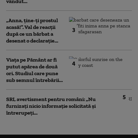
vândut...
„Anna, ţine-ţi prostul
acasă!”. Val de reacții
3
după ce un bărbat a
desenat o declarație...
Viața pe Pământ ar fi
4
putut apărea de două
ori. Studiul care pune
sub semnul întrebării...
5
SRI, avertisment pentru români: „Nu
furnizați nicio informație solicitată și
întrerupeți...