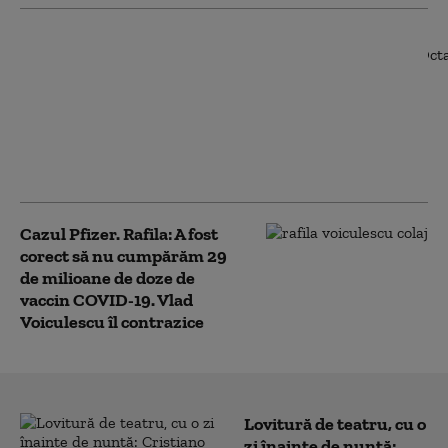
DNA confirmă că
dosarul achiziției de
vaccinuri COVID-19
este încă în lucru. Ce
reclama Pfizer în
plângerea depusă la
instanța belgiană
Cazul Pfizer. Rafila: A fost
corect să nu cumpărăm 29
de milioane de doze de
vaccin COVID-19. Vlad
Voiculescu îl contrazice
Lovitură de teatru, cu o
zi înainte de nuntă: