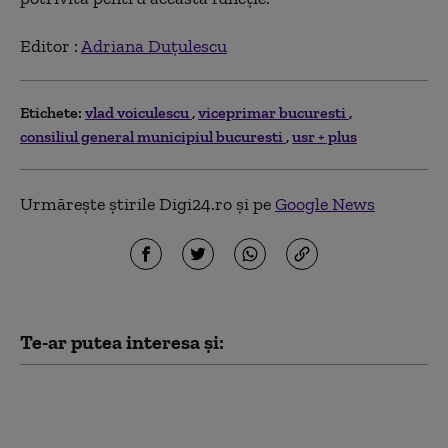
Editor :
Adriana Duțulescu
Etichete:
vlad voiculescu
viceprimar bucuresti
consiliul general municipiul bucuresti
usr + plus
Urmărește știrile Digi24.ro și pe
Google News
Te-ar putea interesa și:
Dosarul Pfizer iscă un
război pe Facebook între
Vlad Voiculescu și