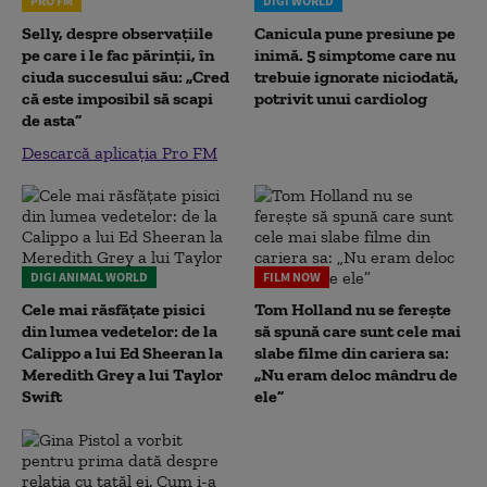
PRO FM
DIGI WORLD
Selly, despre observațiile
Canicula pune presiune pe
pe care i le fac părinții, în
inimă. 5 simptome care nu
ciuda succesului său: „Cred
trebuie ignorate niciodată,
că este imposibil să scapi
potrivit unui cardiolog
de asta”
Descarcă aplicația Pro FM
DIGI ANIMAL WORLD
FILM NOW
Cele mai răsfățate pisici
Tom Holland nu se ferește
din lumea vedetelor: de la
să spună care sunt cele mai
Calippo a lui Ed Sheeran la
slabe filme din cariera sa:
Meredith Grey a lui Taylor
„Nu eram deloc mândru de
Swift
ele”