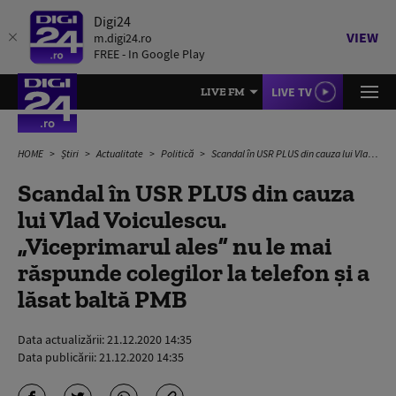
Digi24
VIEW
m.digi24.ro
FREE - In Google Play
LIVE TV
LIVE FM
HOME
Știri
Actualitate
Politică
Scandal în USR PLUS din cauza lui Vlad Voiculescu. „Viceprimarul ales” nu le mai răspunde colegilor la telefon și a lăsat baltă PMB
Scandal în USR PLUS din cauza
lui Vlad Voiculescu.
„Viceprimarul ales” nu le mai
răspunde colegilor la telefon și a
lăsat baltă PMB
Data actualizării:
21.12.2020 14:35
Data publicării:
21.12.2020 14:35