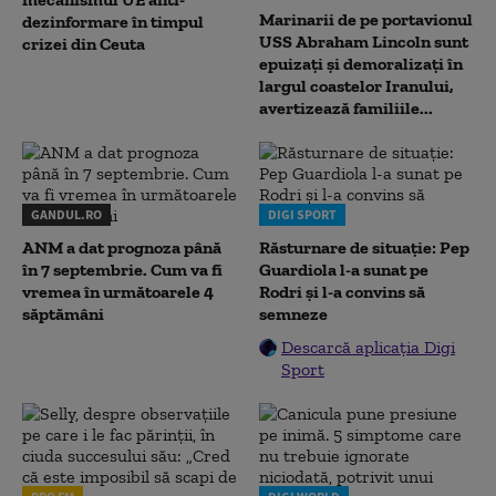
Marinarii de pe portavionul
dezinformare în timpul
USS Abraham Lincoln sunt
crizei din Ceuta
epuizați și demoralizați în
largul coastelor Iranului,
avertizează familiile...
GANDUL.RO
DIGI SPORT
ANM a dat prognoza până
Răsturnare de situație: Pep
în 7 septembrie. Cum va fi
Guardiola l-a sunat pe
vremea în următoarele 4
Rodri și l-a convins să
săptămâni
semneze
Descarcă aplicația Digi
Sport