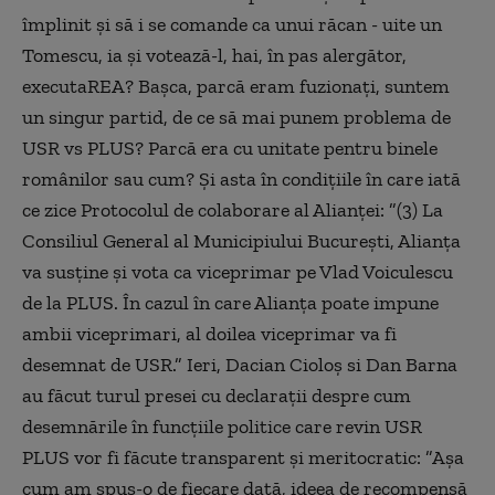
împlinit și să i se comande ca unui răcan - uite un
Tomescu, ia și votează-l, hai, în pas alergător,
executaREA? Bașca, parcă eram fuzionați, suntem
un singur partid, de ce să mai punem problema de
USR vs PLUS? Parcă era cu unitate pentru binele
românilor sau cum? Și asta în condițiile în care iată
ce zice Protocolul de colaborare al Alianței: ”(3) La
Consiliul General al Municipiului București, Alianța
va susține și vota ca viceprimar pe Vlad Voiculescu
de la PLUS. În cazul în care Alianța poate impune
ambii viceprimari, al doilea viceprimar va fi
desemnat de USR.” Ieri, Dacian Cioloș si Dan Barna
au făcut turul presei cu declarații despre cum
desemnările în funcțiile politice care revin USR
PLUS vor fi făcute transparent și meritocratic: ”Așa
cum am spus-o de fiecare dată, ideea de recompensă