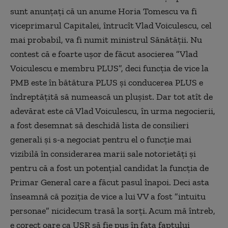
sunt anunțați că un anume Horia Tomescu va fi
viceprimarul Capitalei, întrucît Vlad Voiculescu, cel
mai probabil, va fi numit ministrul Sănătății. Nu
contest că e foarte ușor de făcut asocierea ”Vlad
Voiculescu e membru PLUS”, deci funcția de vice la
PMB este în bătătura PLUS și conducerea PLUS e
îndreptățită să numească un plușist. Dar tot atît de
adevărat este că Vlad Voiculescu, în urma negocierii,
a fost desemnat să deschidă lista de consilieri
generali și s-a negociat pentru el o funcție mai
vizibilă în considerarea marii sale notorietăți și
pentru că a fost un potențial candidat la funcția de
Primar General care a făcut pasul înapoi. Deci asta
înseamnă că poziția de vice a lui VV a fost ”intuitu
personae” nicidecum trasă la sorți. Acum mă întreb,
e corect oare ca USR să fie pus în fața faptului