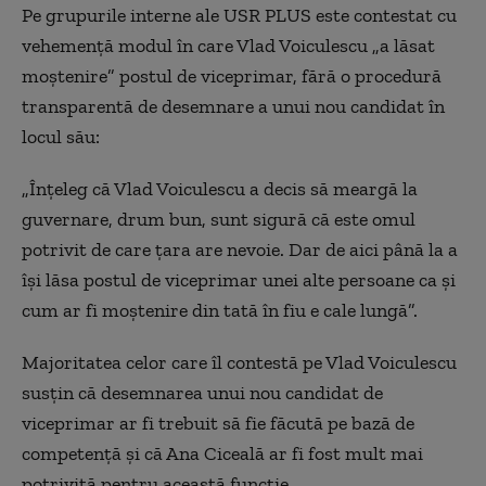
Pe grupurile interne ale USR PLUS este contestat cu
vehemență modul în care Vlad Voiculescu „a lăsat
moștenire” postul de viceprimar, fără o procedură
transparentă de desemnare a unui nou candidat în
locul său:
„Înțeleg că Vlad Voiculescu a decis să meargă la
guvernare, drum bun, sunt sigură că este omul
potrivit de care țara are nevoie. Dar de aici până la a
își lăsa postul de viceprimar unei alte persoane ca și
cum ar fi moștenire din tată în fiu e cale lungă”.
Majoritatea celor care îl contestă pe Vlad Voiculescu
susțin că desemnarea unui nou candidat de
viceprimar ar fi trebuit să fie făcută pe bază de
competență și că Ana Ciceală ar fi fost mult mai
potrivită pentru această funcție.