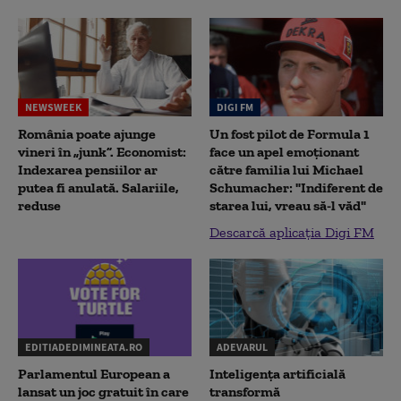
NEWSWEEK
DIGI FM
România poate ajunge
Un fost pilot de Formula 1
vineri în „junk”. Economist:
face un apel emoționant
Indexarea pensiilor ar
către familia lui Michael
putea fi anulată. Salariile,
Schumacher: "Indiferent de
reduse
starea lui, vreau să-l văd"
Descarcă aplicația Digi FM
EDITIADEDIMINEATA.RO
ADEVARUL
Parlamentul European a
Inteligența artificială
lansat un joc gratuit în care
transformă