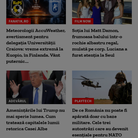
FANATIK.RO
FILM NOW
Meteorologii AccuWeather,
Soția lui Matt Damon,
avertisment pentru
frumoasa balului într-o
delegația Universității
rochie albastru regal,
Craiova: vreme extremă la
mulată pe corp. Luciana a
Kuopio, în Finlanda. Vânt
furat atenția la Seul
puternic...
ADEVĂRUL
PLAYTECH
Amenințările lui Trump nu
De ce România nu poate fi
mai sperie lumea. Cum
apărată doar cu baze
tratează capitalele lumii
militare. Cele trei
retorica Casei Albe
autostrăzi care au devenit
esențiale pentru NATO