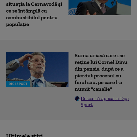
situația la Cernavodă și
ce se întâmplă cu
combustibilul pentru
populație
Suma uriașă care i se
reține lui Cornel Dinu
din pensie, după ce a
pierdut procesul cu
finul său, pe care l-a
DIGI SPORT
numit "canalie"
Descarcă aplicația Digi
Sport
Ultimele știri