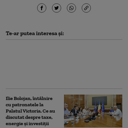
Te-ar putea interesa și:
Aplicaţia de cadastru şi
carte funciară e-Terra
este mai aproape de
remediere. Care este
stadiul testelor făcute
de autorități
Ilie Bolojan, întâlnire
cu patronatele la
Palatul Victoria. Ce au
discutat despre taxe,
energie și investiții