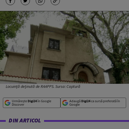
Locuință deținută de RAAPPS. Sursa: Captură
Urmărește
Digi24
în Google
Adaugă
Digi24
ca sursă preferată în
Discover
Google
DIN ARTICOL