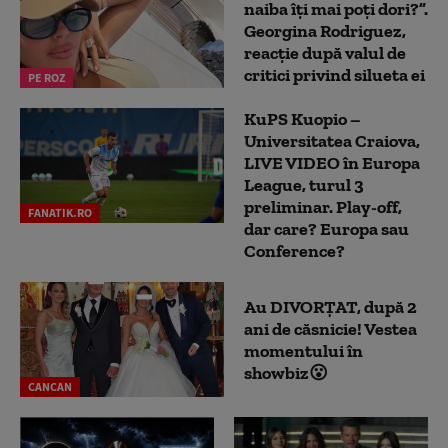
naiba îți mai poți dori?”.
Georgina Rodriguez,
reacție după valul de
critici privind silueta ei
PE ROZ
KuPS Kuopio –
Universitatea Craiova,
LIVE VIDEO în Europa
League, turul 3
preliminar. Play-off,
FANATIK.RO
dar care? Europa sau
Conference?
Au DIVORȚAT, după 2
ani de căsnicie! Vestea
momentului în
showbiz😮
CANCAN