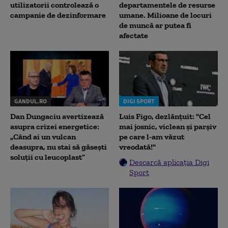
utilizatorii controlează o
departamentele de resurse
campanie de dezinformare
umane. Milioane de locuri
de muncă ar putea fi
afectate
GANDUL.RO
DIGI SPORT
Dan Dungaciu avertizează
Luis Figo, dezlănțuit: "Cel
asupra crizei energetice:
mai josnic, viclean și parșiv
„Când ai un vulcan
pe care l-am văzut
deasupra, nu stai să găsești
vreodată!"
soluții cu leucoplast”
Descarcă aplicația Digi
Sport