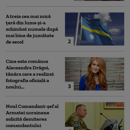
A treia cea mai mică
țară din lume și-a
schimbat numele după
mai bine de jumătate
2
de secol
Cine este românca
Alecsandra Drăgoi,
tânăra care a realizat
fotografia oficială a
3
noului...
Noul Comandant-șef al
Armatei ucrainene
solicită demiterea
comandantului