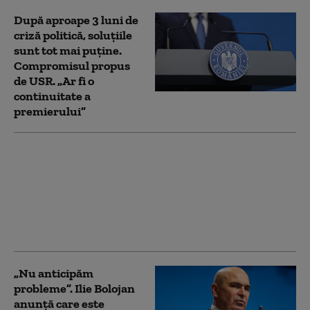
După aproape 3 luni de
criză politică, soluțiile
sunt tot mai puține.
Compromisul propus
de USR. „Ar fi o
continuitate a
premierului”
UDMR ar putea susține
un Guvern PSD.
Tanczos Barna: „Avem
nevoie de Executiv cu
puteri depline”. Când s-
ar încheia criza politică
„Nu anticipăm
probleme”. Ilie Bolojan
anunță care este