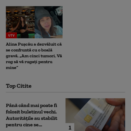
UTV
Alina Pușcău a dezvăluit că
se confruntă cu o boală
gravă. „Am cinci tumori. Vă
rog să vă rugați pentru
mine”
Top Citite
Până când mai poate fi
folosit buletinul vechi.
Autoritățile au stabilit
pentru cine se...
1