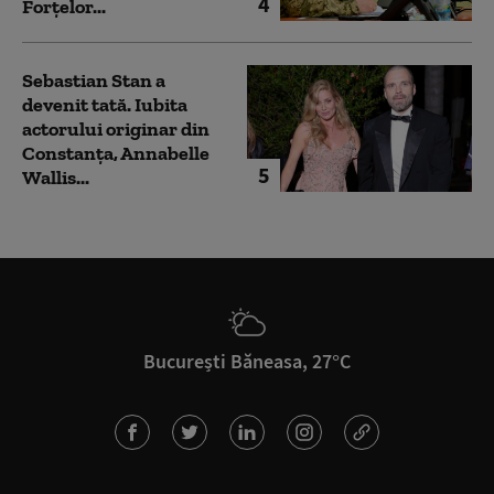
4
Forțelor...
Sebastian Stan a
devenit tată. Iubita
actorului originar din
Constanța, Annabelle
5
Wallis...
București Băneasa, 27°C