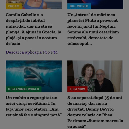
PRO FM
DIGI WORLD
Camila Cabello s-a
Un „intrus” de mărimea
despărțit de iubitul
planetei Pluto a provocat
miliardar, dar nu stă să
haos în jurul lui Neptun.
plângă. A ajuns în Grecia, la
Semne ale unui cataclism
plajă, și a pozat în costum
străvechi, detectate de
de baie
telescopul...
Descarcă aplicația Pro FM
DIGI ANIMAL WORLD
FILM NOW
Un rechin a regurgitat un
S-au separat după 35 de ani
arici viu și nevătămat, în
de mariaj, dar nu au
fața unor cercetători: „Am
divorțat. Danny DeVito,
reușit să fac o singură poză”
despre relația cu Rhea
Perlman: „Suntem mereu la
ea acasă”