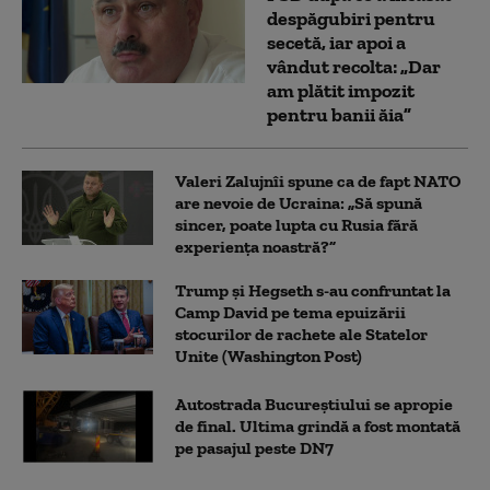
despăgubiri pentru
secetă, iar apoi a
vândut recolta: „Dar
am plătit impozit
pentru banii ăia”
Valeri Zalujnîi spune ca de fapt NATO
are nevoie de Ucraina: „Să spună
sincer, poate lupta cu Rusia fără
experiența noastră?”
Trump şi Hegseth s-au confruntat la
Camp David pe tema epuizării
stocurilor de rachete ale Statelor
Unite (Washington Post)
Autostrada Bucureștiului se apropie
de final. Ultima grindă a fost montată
pe pasajul peste DN7