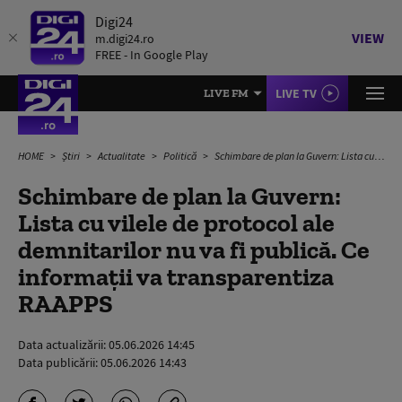
Digi24
VIEW
m.digi24.ro
FREE - In Google Play
LIVE TV
LIVE FM
HOME
Știri
Actualitate
Politică
Schimbare de plan la Guvern: Lista cu vilele de protocol ale demnitarilor nu va fi publică. Ce informații va transparentiza RAAPPS
Schimbare de plan la Guvern:
Lista cu vilele de protocol ale
demnitarilor nu va fi publică. Ce
informații va transparentiza
RAAPPS
Data actualizării:
05.06.2026 14:45
Data publicării:
05.06.2026 14:43