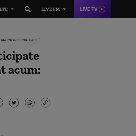
LIVE TV
LTE
LIVE FM
u putem face mai nimic”
ticipate
at acum: