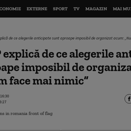
CONOMIE
EXTERNE
SPORT
TV
MAGAZIN
MAI MU
xplică de ce alegerile anticipate sunt aproape imposibil de organizat acum: „N
 explică de ce alegerile an
ape imposibil de organiz
m face mai nimic”
 16:30
3:27