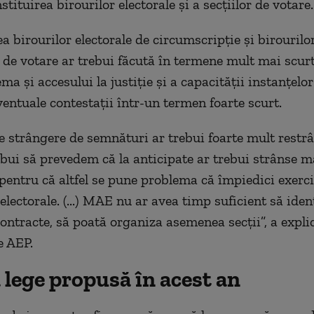
stituirea birourilor electorale și a secțiilor de votare
a birourilor electorale de circumscripţie şi birourilor
r de votare ar trebui făcută în termene mult mai scurt
a şi accesului la justiţie şi a capacităţii instanţelor
ventuale contestaţii într-un termen foarte scurt.
 strângere de semnături ar trebui foarte mult restrâ
ebui să prevedem că la anticipate ar trebui strânse m
pentru că altfel se pune problema că împiedici exerc
electorale. (...) MAE nu ar avea timp suficient să ident
contracte, să poată organiza asemenea secţii”, a expli
e AEP.
 lege propusă în acest an