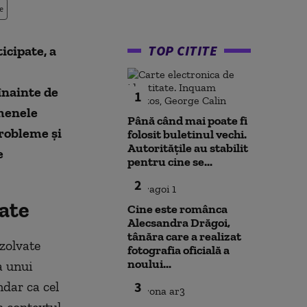
e
TOP CITITE
icipate, a
înainte de
1
rmenele
Până când mai poate fi
probleme și
folosit buletinul vechi.
Autoritățile au stabilit
e
pentru cine se...
2
ate
Cine este românca
Alecsandra Drăgoi,
tânăra care a realizat
ezolvate
fotografia oficială a
noului...
a unui
dar ca cel
3