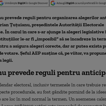
Urmărește
Digi24
în Google Discover
Adaugă
Digi24
ca sursă preferată în Googl
nu prevede reguli pentru organizarea alegerilor ant
rian Țuțuianu, președintele Autorității Electorale
 În cazul în care s-ar ajunge la alegeri legislative 
tituțiilor le-ar fi „imposibil” să se încadreze în te
ntru a asigura alegeri corecte, dar ar putea exista 
 de votare. Șeful AEP susține că, pe viitor, va propun
 legii.
nu prevede reguli pentru anticip
lendar electoral, inclusiv termenele în care trebuie r
ecte procedurale, au fost gândite pornind de la idee
e are loc în mod normal la termen. Un asemenea calen