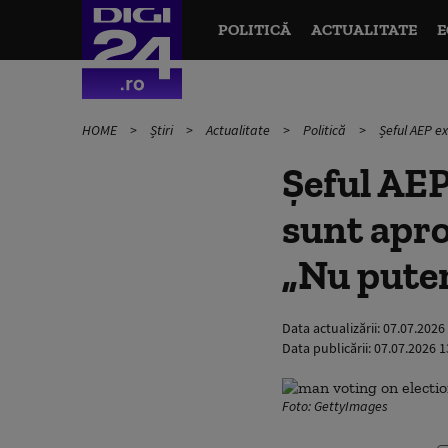
POLITICĂ
ACTUALITATE
E
HOME
Știri
Actualitate
Politică
Șeful AEP e
Șeful AEP
sunt apro
„Nu pute
Data actualizării:
07.07.2026
Data publicării:
07.07.2026 1
Foto: GettyImages