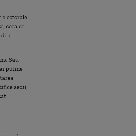
.
 electorale
e, ceea ce
 de a
ns. Sau
ai puţine
itarea
ifice sedii,
cat