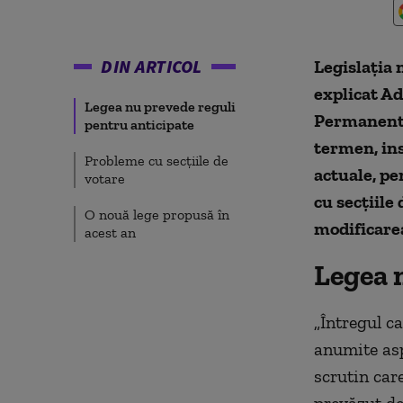
DIN ARTICOL
Legislația 
explicat Ad
Legea nu prevede reguli
Permanente.
pentru anticipate
termen, ins
Probleme cu secțiile de
actuale, pe
votare
cu secțiile
O nouă lege propusă în
modificarea
acest an
Legea 
„Întregul ca
anumite asp
scrutin car