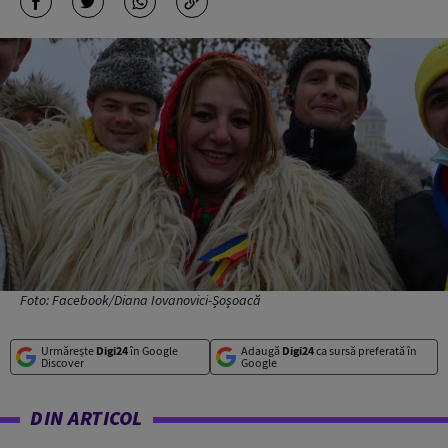
Foto: Facebook/Diana Iovanovici-Șoșoacă
Urmărește
Digi24
în Google
Adaugă
Digi24
ca sursă preferată în
Discover
Google
DIN ARTICOL