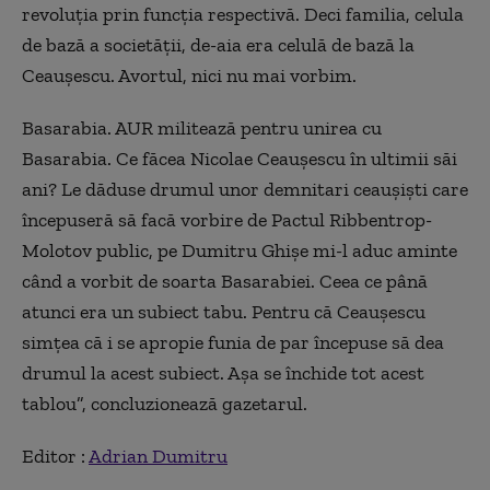
revoluția prin funcția respectivă. Deci familia, celula
de bază a societății, de-aia era celulă de bază la
Ceaușescu. Avortul, nici nu mai vorbim.
Basarabia. AUR militează pentru unirea cu
Basarabia. Ce făcea Nicolae Ceaușescu în ultimii săi
ani? Le dăduse drumul unor demnitari ceaușiști care
începuseră să facă vorbire de Pactul Ribbentrop-
Molotov public, pe Dumitru Ghișe mi-l aduc aminte
când a vorbit de soarta Basarabiei. Ceea ce până
atunci era un subiect tabu. Pentru că Ceaușescu
simțea că i se apropie funia de par începuse să dea
drumul la acest subiect. Așa se închide tot acest
tablou”, concluzionează gazetarul.
Editor :
Adrian Dumitru