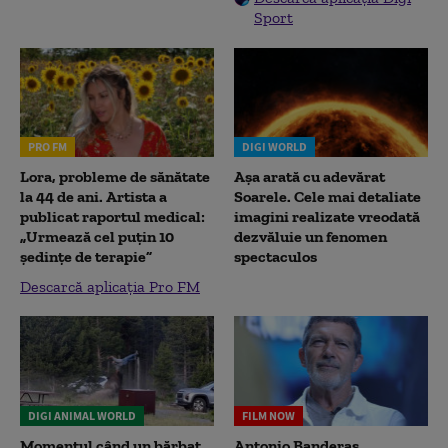
Sport
PRO FM
DIGI WORLD
Lora, probleme de sănătate
Așa arată cu adevărat
la 44 de ani. Artista a
Soarele. Cele mai detaliate
publicat raportul medical:
imagini realizate vreodată
„Urmează cel puțin 10
dezvăluie un fenomen
ședințe de terapie”
spectaculos
Descarcă aplicația Pro FM
DIGI ANIMAL WORLD
FILM NOW
Momentul când un bărbat
Antonio Banderas,