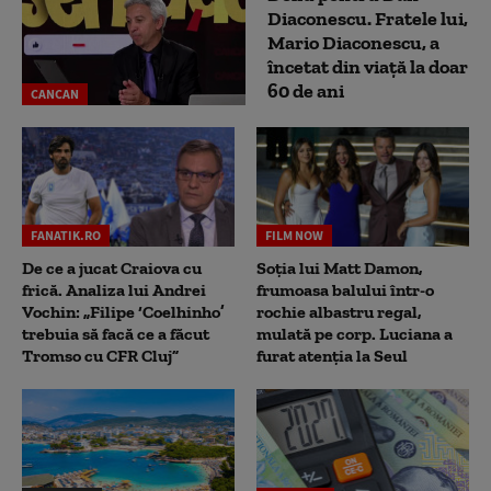
Diaconescu. Fratele lui,
Mario Diaconescu, a
încetat din viață la doar
60 de ani
CANCAN
FANATIK.RO
FILM NOW
De ce a jucat Craiova cu
Soția lui Matt Damon,
frică. Analiza lui Andrei
frumoasa balului într-o
Vochin: „Filipe ‘Coelhinho’
rochie albastru regal,
trebuia să facă ce a făcut
mulată pe corp. Luciana a
Tromso cu CFR Cluj”
furat atenția la Seul