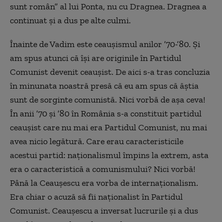
sunt român” al lui Ponta, nu cu Dragnea. Dragnea a
continuat și a dus pe alte culmi.
Înainte de Vadim este ceaușismul anilor ’70-’80. Și
am spus atunci că își are originile în Partidul
Comunist devenit ceaușist. De aici s-a tras concluzia
în minunata noastră presă că eu am spus că ăștia
sunt de sorginte comunistă. Nici vorbă de așa ceva!
În anii ’70 și ’80 în România s-a constituit partidul
ceaușist care nu mai era Partidul Comunist, nu mai
avea nicio legătură. Care erau caracteristicile
acestui partid: naționalismul împins la extrem, asta
era o caracteristică a comunismului? Nici vorbă!
Până la Ceaușescu era vorba de internaționalism.
Era chiar o acuză să fii naționalist în Partidul
Comunist. Ceaușescu a inversat lucrurile și a dus