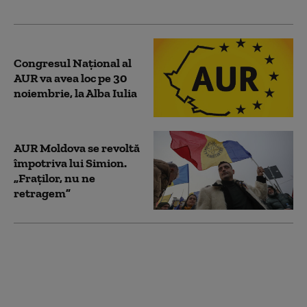
ridicării imunității sale
Congresul Național al
AUR va avea loc pe 30
noiembrie, la Alba Iulia
AUR Moldova se revoltă
împotriva lui Simion.
„Fraţilor, nu ne
retragem”
Reacția AUR după ce o
femeie care se afla pe
lista partidului pentru
un eveniment a fost
prinsă cu șase cuțite la