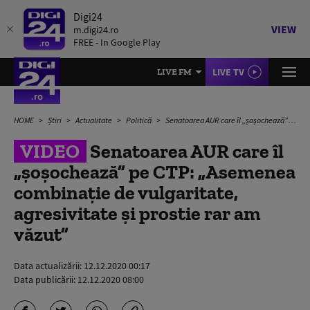
Digi24
VIEW
m.digi24.ro
FREE - In Google Play
LIVE TV
LIVE FM
HOME
Știri
Actualitate
Politică
Senatoarea AUR care îl „șoșochează” pe CTP: „Asemenea combinație de vulgaritate, agresivitate și prostie rar am văzut”
VIDEO
Senatoarea AUR care îl
„șoșochează” pe CTP: „Asemenea
combinație de vulgaritate,
agresivitate și prostie rar am
văzut”
Data actualizării:
12.12.2020 00:17
Data publicării:
12.12.2020 08:00