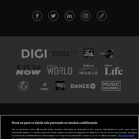
TERMENI ȘI CONDIȚII
POLITICA DE CONFIDENȚIALITATE
Nouă ne pasă ca datele tale personale să rămână confidențiale
Noi și partenerii noștri
30
stocăm și/sau accesăm informații pe dispozitivul dvs., precum identificatorii cookie unici pentru
prelucrarea datelor cu caracter personal. Puteți accepta sau gestiona alegerile dvs. făcând clic mai jos sau în orice moment, pe pagina
ABONARE DIGI TV
cu politica de confidențialitate. Aceste alegeri vor fi raportate partenerilor noștri și nu vă vor afecta navigarea.
Mai multe detalii
Noi si partenerii nostri (retelele de socializare si agentiile de publicitate partenere, precum si furnizorii nostri de servicii de date