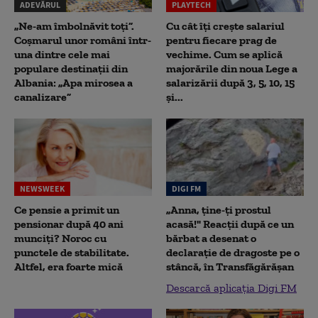
ADEVĂRUL
PLAYTECH
„Ne-am îmbolnăvit toți”.
Cu cât îți crește salariul
Coșmarul unor români într-
pentru fiecare prag de
una dintre cele mai
vechime. Cum se aplică
populare destinații din
majorările din noua Lege a
Albania: „Apa mirosea a
salarizării după 3, 5, 10, 15
canalizare”
și...
NEWSWEEK
DIGI FM
Ce pensie a primit un
„Anna, ţine-ţi prostul
pensionar după 40 ani
acasă!" Reacţii după ce un
munciți? Noroc cu
bărbat a desenat o
punctele de stabilitate.
declaraţie de dragoste pe o
Altfel, era foarte mică
stâncă, în Transfăgărăşan
Descarcă aplicația Digi FM