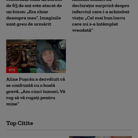
de 65 de ani este atacat de
declarație surpriză despre
un bizon: „Era chiar
infarctul care i-a schimbat
deasupra mea”. Imaginile
viața: „Cel mai bun lucru
sunt greu de urmărit
care mi s-a întâmplat
vreodată”
UTV
Alina Pușcău a dezvăluit că
se confruntă cu o boală
gravă. „Am cinci tumori. Vă
rog să vă rugați pentru
mine”
Top Citite