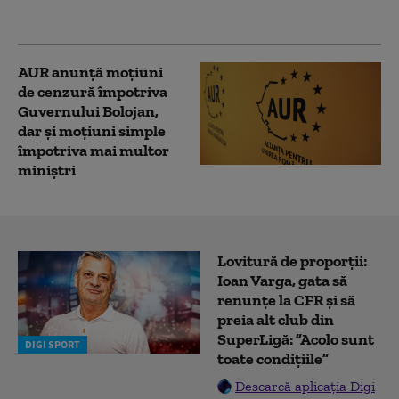
Parlament
AUR anunţă moţiuni
de cenzură împotriva
Guvernului Bolojan,
dar şi moţiuni simple
împotriva mai multor
miniştri
Lovitură de proporții:
Ioan Varga, gata să
renunțe la CFR și să
preia alt club din
SuperLigă: ”Acolo sunt
DIGI SPORT
toate condițiile”
Descarcă aplicația Digi