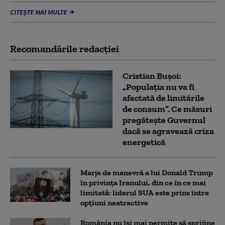
CITEȘTE MAI MULTE
Recomandările redacţiei
Cristian Bușoi:
„Populația nu va fi
afectată de limitările
de consum”. Ce măsuri
pregătește Guvernul
dacă se agravează criza
energetică
Marja de manevră a lui Donald Trump
în privința Iranului, din ce în ce mai
limitată: liderul SUA este prins între
opțiuni neatractive
România nu își mai permite să sprijine