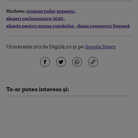
Etichete:
cristian tudor popescu
alegeri parlamentare 2020
alianţa pentru unirea românilor
diana iovanovici Șoșoacă
Urmărește știrile Digi24.ro și pe
Google News
Te-ar putea interesa și:
Eurodeputata Diana
Șoșoacă va fi invitată la
audieri de o comisie a
Parlamentului
European, în cazul