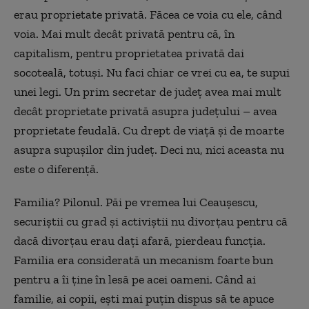
erau proprietate privată. Făcea ce voia cu ele, când
voia. Mai mult decât privată pentru că, în
capitalism, pentru proprietatea privată dai
socoteală, totuși. Nu faci chiar ce vrei cu ea, te supui
unei legi. Un prim secretar de județ avea mai mult
decât proprietate privată asupra județului – avea
proprietate feudală. Cu drept de viață și de moarte
asupra supușilor din județ. Deci nu, nici aceasta nu
este o diferență.
Familia? Pilonul. Păi pe vremea lui Ceaușescu,
securiștii cu grad și activiștii nu divorțau pentru că
dacă divorțau erau dați afară, pierdeau funcția.
Familia era considerată un mecanism foarte bun
pentru a îi ține în lesă pe acei oameni. Când ai
familie, ai copii, ești mai puțin dispus să te apuce