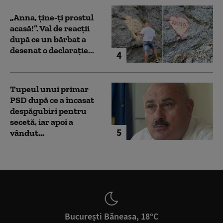
„Anna, ţine-ţi prostul
acasă!”. Val de reacții
după ce un bărbat a
desenat o declarație...
4
Tupeul unui primar
PSD după ce a încasat
despăgubiri pentru
secetă, iar apoi a
5
vândut...
București Băneasa, 18°C