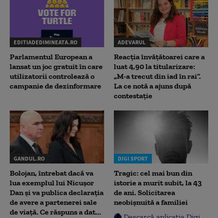
EDITIADEDIMINEATA.RO
ADEVARUL
Parlamentul European a
Reacția învățătoarei care a
lansat un joc gratuit în care
luat 4,90 la titularizare:
utilizatorii controlează o
„M-a trecut din iad în rai”.
campanie de dezinformare
La ce notă a ajuns după
contestație
GANDUL.RO
DIGI SPORT
Bolojan, întrebat dacă va
Tragic: cel mai bun din
lua exemplul lui Nicușor
istorie a murit subit, la 43
Dan și va publica declarația
de ani. Solicitarea
de avere a partenerei sale
neobișnuită a familiei
de viață. Ce răspuns a dat...
Descarcă aplicația Digi