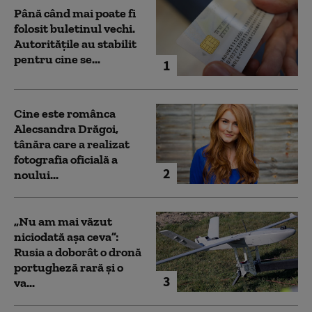
Până când mai poate fi
folosit buletinul vechi.
Autoritățile au stabilit
pentru cine se...
1
Cine este românca
Alecsandra Drăgoi,
tânăra care a realizat
fotografia oficială a
2
noului...
„Nu am mai văzut
niciodată așa ceva”:
Rusia a doborât o dronă
portugheză rară și o
3
va...