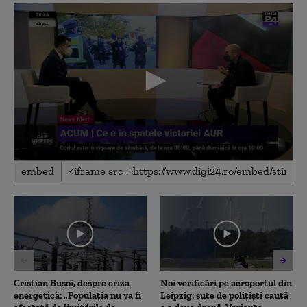
0
embed
seconds
of
11
minutes,
5
seconds
Cristian Bușoi, despre criza
Noi verificări pe aeroportul din
energetică: „Populația nu va fi
Leipzig: sute de polițiști caută