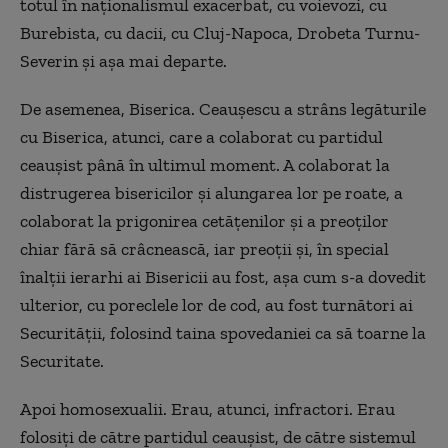
totul în naționalismul exacerbat, cu voievozi, cu
Burebista, cu dacii, cu Cluj-Napoca, Drobeta Turnu-
Severin și așa mai departe.
De asemenea, Biserica. Ceaușescu a strâns legăturile
cu Biserica, atunci, care a colaborat cu partidul
ceaușist până în ultimul moment. A colaborat la
distrugerea bisericilor și alungarea lor pe roate, a
colaborat la prigonirea cetățenilor și a preoților
chiar fără să crâcnească, iar preoții și, în special
înalții ierarhi ai Bisericii au fost, așa cum s-a dovedit
ulterior, cu poreclele lor de cod, au fost turnători ai
Securității, folosind taina spovedaniei ca să toarne la
Securitate.
Apoi homosexualii. Erau, atunci, infractori. Erau
folosiți de către partidul ceaușist, de către sistemul