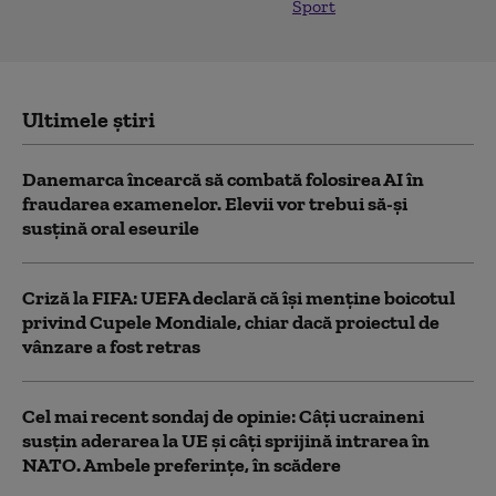
Sport
Ultimele știri
Danemarca încearcă să combată folosirea AI în
fraudarea examenelor. Elevii vor trebui să-şi
susţină oral eseurile
Criză la FIFA: UEFA declară că îşi menţine boicotul
privind Cupele Mondiale, chiar dacă proiectul de
vânzare a fost retras
Cel mai recent sondaj de opinie: Câți ucraineni
susțin aderarea la UE și câți sprijină intrarea în
NATO. Ambele preferințe, în scădere