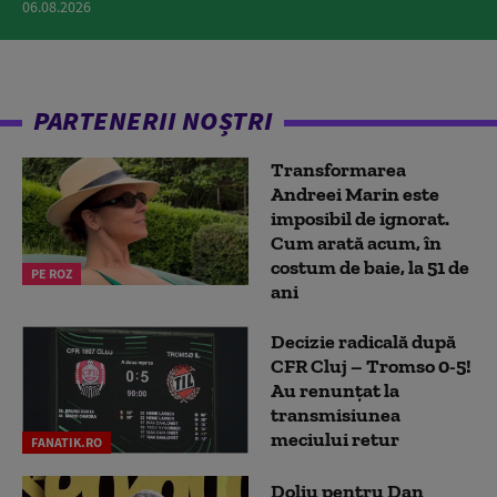
06.08.2026
PARTENERII NOȘTRI
Transformarea
Andreei Marin este
imposibil de ignorat.
Cum arată acum, în
costum de baie, la 51 de
PE ROZ
ani
Decizie radicală după
CFR Cluj – Tromso 0-5!
Au renunțat la
transmisiunea
meciului retur
FANATIK.RO
Doliu pentru Dan