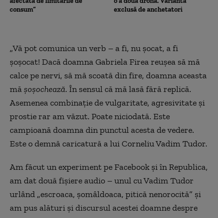
afectată de limitările de
o a doua dronă. Varianta
consum”
exclusă de anchetatori
„Vă pot comunica un verb – a fi, nu șocat, a fi
șoșocat! Dacă doamna Gabriela Firea reușea să mă
calce pe nervi, să mă scoată din fire, doamna aceasta
mă
șoșochează
. În sensul că mă lasă fără replică.
Asemenea combinație de vulgaritate, agresivitate și
prostie rar am văzut. Poate niciodată. Este
campioană doamna din punctul acesta de vedere.
Este o demnă caricatură a lui Corneliu Vadim Tudor.
Am făcut un experiment pe Facebook și în Republica,
am dat două fișiere audio – unul cu Vadim Tudor
urlând „escroaca, șomâldoaca, pitică nenorocită” și
am pus alături și discursul acestei doamne despre