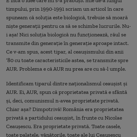
E încă o idee care mi s-a prăbușit mie de-a lungul
timpului, prin 1990-1991 scriam un articol în care
spuneam că soluția este biologică, trebuie să moară
niște generații pentru ca să se schimbe lucrurile. Nu-
i așa! Nici soluția biologică nu funcționează, răul se
transmite din generație în generație aproape intact.
Ce v-am spus, acest tipar, al ceaușismului din anii
’80 cu toate caracteristicile astea, se transmite spre
AUR. Problema e că AUR nu prea are cu să-l umple.
Identificam tiparul dintre naționalismul ceaușist și
AUR. Ei, AUR, spun că proprietatea privată e sfântă
și, deci, comunismul n-avea proprietate privată.
Chiar așa? Dimpotrivă! România era proprietatea
privată a partidului ceaușist, în frunte cu Nicolae
Ceaușescu. Era proprietate privată. Toate casele,
toate palatele, vănătorile, toate ale lui Ceaușescu