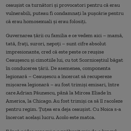
ceaușist ca turnători și provocatori pentru că erau
vulnerabili, puteau fi condamnați la pușcărie pentru
că erau homosexuali și erau folosiți.
Guvernarea țării cu familia e ce vedem aici – mamă,
tată, frați, surori, nepoți – sunt cifre absolut
impresionante, cred că este peste ce reușise
Ceaușescu și cimotiile lui, cu tot Scorniceștiul băgat
în conducerea țării. De asemenea, componenta
legionară – Ceaușescu a încercat să recupereze
mișcarea legionară – au fost trimiși emisari, între
care Adrian Păunescu, până la Mircea Eliade în
America, la Chicago. Au fost trimiși ca să îl racoleze
pentru regim. Țuțea era deja ceaușist. Cu Noica s-a
încercat același lucru. Acolo este matca.