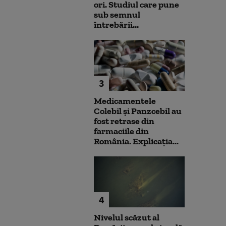
ori. Studiul care pune
sub semnul
întrebării...
3
Medicamentele
Colebil și Panzcebil au
fost retrase din
farmaciile din
România. Explicația...
4
Nivelul scăzut al