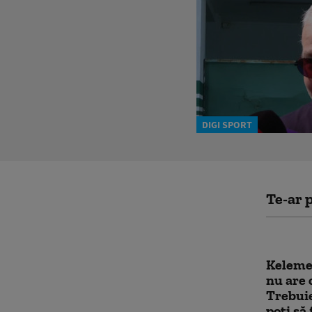
DIGI SPORT
Te-ar p
Kelemen
nu are 
Trebuie
poți să