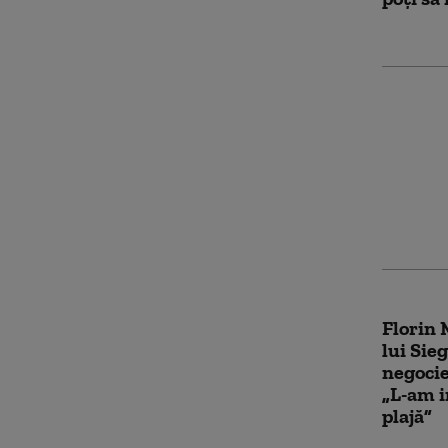
Dispută
Mureşan
Manole
corigen
ultima 
Florin 
lui Sie
negocie
„L-am i
plajă”