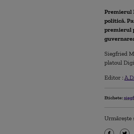
Premierul 
politică. P
premierul p
guvernarea?
Siegfried M
platoul Dig
Editor :
A.D.
Etichete:
sieg
Urmărește ș