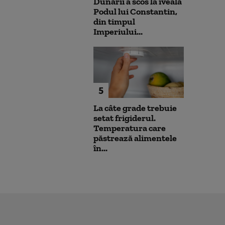
Dunării a scos la iveală
Podul lui Constantin,
din timpul
Imperiului...
5
La câte grade trebuie
setat frigiderul.
Temperatura care
păstrează alimentele
în...