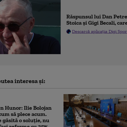
Răspunsul lui Dan Pet
Stoica și Gigi Becali, car
Descarcă aplicația Digi Spor
utea interesa și:
 Hunor: Ilie Bolojan
cum să plece acum.
 găsită o soluție, nu
 faci reforme cu 35%