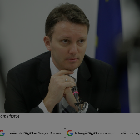
quam Photos
Urmărește
Digi24
în Google Discover
Adaugă
Digi24
ca sursă preferată în Googl