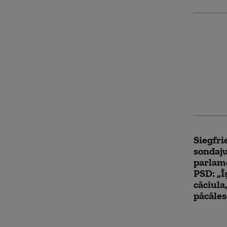
Siegfr
să înce
din vac
alături
PNRR”
Siegfr
sondaju
parlam
PSD: „Î
căciula
păcăles