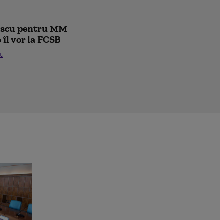
rescu pentru MM
e îl vor la FCSB
t