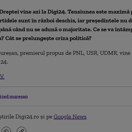
Dreptei vine azi la Digi24. Tensiunea este maximă 
artidele sunt în război deschis, iar președintele n
ână când nu se adună o majoritate. Ce se va întâm
 Cât se prelungește criza politică?
ureșan, premierul propus de PNL, USR, UDMR, vine de
i24.
V.
fried muresan
tirile Digi24.ro și pe
Google News