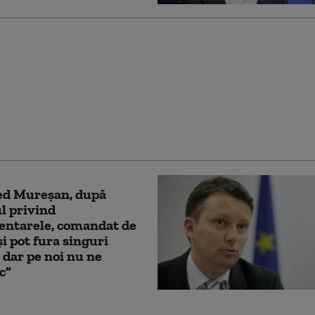
ied Mureşan cere PSD
teze „șantajul”: „Să vină
anţă şi să voteze
 de noi reformele din
ied Mureşan, după
l privind
entarele, comandat de
și pot fura singuri
, dar pe noi nu ne
c”