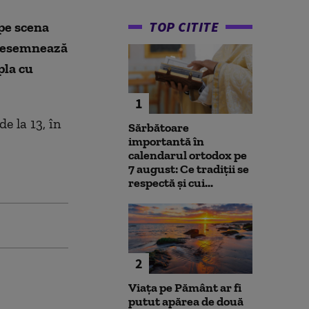
TOP CITITE
pe scena
u desemnează
pla cu
1
 la 13, în
Sărbătoare
importantă în
calendarul ortodox pe
7 august: Ce tradiții se
respectă și cui...
2
Viața pe Pământ ar fi
putut apărea de două