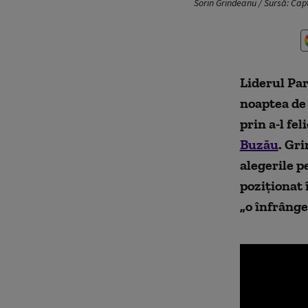
Sorin Grindeanu / Sursă: Cap
Liderul Par
noaptea de 
prin a-l fe
Buzău
. Gri
alegerile p
poziționat 
„o înfrânge