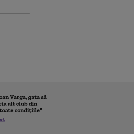
Ioan Varga, gata să
ia alt club din
toate condițiile”
ort