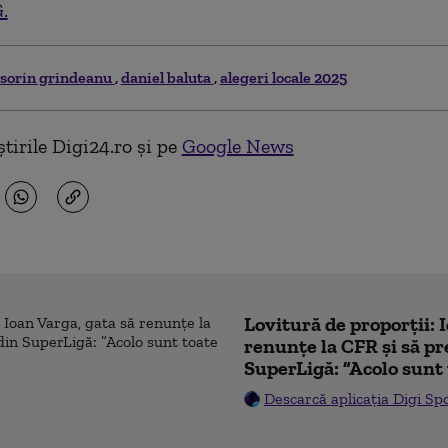
.
sorin grindeanu
daniel baluta
alegeri locale 2025
tirile Digi24.ro și pe
Google News
Lovitură de proporții: 
renunțe la CFR și să pre
SuperLigă: ”Acolo sunt 
Descarcă aplicația Digi Sp