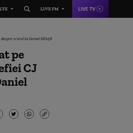
LIVE TV
LTE
LIVE FM
 despre scorul lui Daniel Băluță
at pe
efiei CJ
Daniel