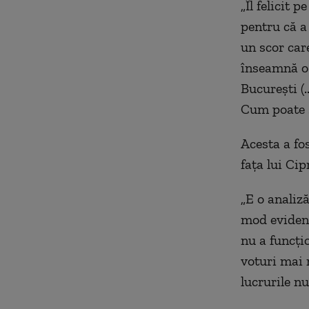
„Îl felicit 
pentru că a
un scor car
înseamnă o 
București (.
Cum poate s
Acesta a fos
fața lui Ci
„E o analiză
mod evident
nu a funcți
voturi mai m
lucrurile nu