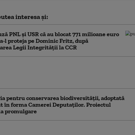
utea interesa și:
ză PNL şi USR că au blocat 771 milioane euro
a-l proteja pe Dominic Fritz, după
area Legii Integrității la CCR
nu: Legile votate de Parlament
că pierderea banilor din PNRR. PSD cere
 Legea salarizării
ia pentru conservarea biodiversității, adoptată
t în forma Camerei Deputaților. Proiectul
la promulgare
 susține demersul AUR de suspendare a