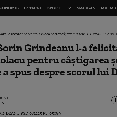
CONOMIE
EXTERNE
SPORT
TV
MAGAZIN
MAI MU
anu l-a felicitat pe Marcel Ciolacu pentru câștigarea șefiei CJ Buzău. Ce a spus
orin Grindeanu l-a felicit
olacu pentru câștigarea ș
 a spus despre scorul lui 
 01:04
0:51