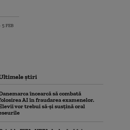
Ultimele știri
Danemarca încearcă să combată
folosirea AI în fraudarea examenelor.
Elevii vor trebui să-şi susţină oral
eseurile