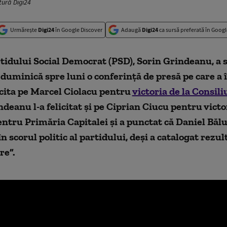
tură Digi24
Urmărește
Digi24
în Google Discover
Adaugă
Digi24
ca sursă preferată în Googl
tidului Social Democrat (PSD), Sorin Grindeanu, a 
duminică spre luni o conferință de presă pe care a 
licita pe Marcel Ciolacu pentru
victoria de la Consil
ndeanu l-a felicitat și pe Ciprian Ciucu pentru victo
entru Primăria Capitalei și a punctat că Daniel Bălu
în scorul politic al partidului, deși a catalogat rezu
re”.