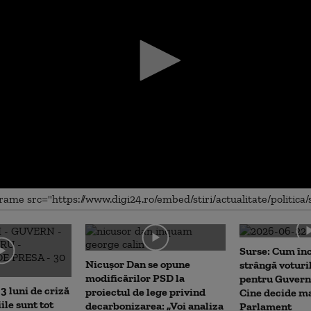
me
Surse: Cum în
Nicușor Dan se opune
strângă voturi
modificărilor PSD la
pentru Guvern
3 luni de criză
proiectul de lege privind
Cine decide ma
iile sunt tot
decarbonizarea: „Voi analiza
Parlament