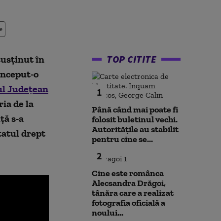
e
TOP CITITE
susținut în
început-o
iul Județean
1
ria de la
Până când mai poate fi
ță s-a
folosit buletinul vechi.
Autoritățile au stabilit
ltatul drept
pentru cine se...
2
Cine este românca
Alecsandra Drăgoi,
tânăra care a realizat
fotografia oficială a
noului...