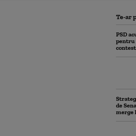
Te-ar p
PSD acu
pentru 
contest
Grindea
împiedi
acum și
Strateg
de Sena
merge 
PSD nu