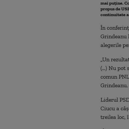
mai puține. 
propus de USR.
continuitate 
În conferin
Grindeanu l
alegerile p
„Un rezulta
(...) Nu po
comun PNL-U
Grindeanu.
Liderul PSD 
Ciucu a câș
treilea loc,