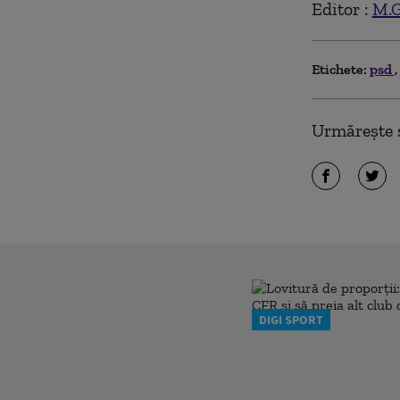
Editor :
M.G
Etichete:
psd
Urmărește ș
DIGI SPORT