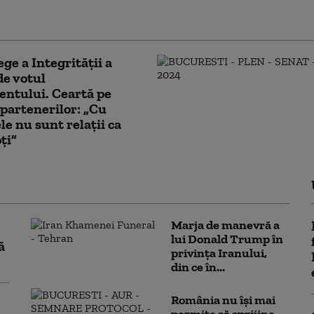
ntelui Nicușor Dan. Ghigiu: „Criza
mentală e suficientă”
ge a Integrității a
de votul
ntului. Ceartă pe
 partenerilor: „Cu
e nu sunt relații ca
ți”
Marja de manevră a
lui Donald Trump în
ă
privința Iranului,
din ce în...
România nu își mai