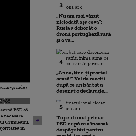
3
„Nu am mai văzut
niciodată așa ceva”:
Rusia a doborât o
dronă portugheză rară
și o va...
4
„Anna, ţine-ţi prostul
acasă!”. Val de reacții
după ce un bărbat a
desenat o declarație...
5
cearcă PSD să
Dominic Fritz acuză PSD,
Prima reacție 
le necesare
Tupeul unui primar
după respingerea legii
Fritz, după pr
ul Grindeanu.
PSD după ce a încasat
integrității, de „un joc
care l-ar lăsa 
joritatea în
despăgubiri pentru
extrem de cinic”
de primar
secetă, iar apoi a