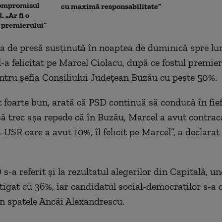
Compromisul
cu maximă responsabilitate”
 „Ar fi o
a premierului”
ța de presă susținută în noaptea de duminică spre lun
-a felicitat pe Marcel Ciolacu, după ce fostul premier
entru șefia Consiliului Județean Buzău cu peste 50%.
t foarte bun, arată că PSD continuă să conducă în fie
t să trec așa repede că în Buzău, Marcel a avut contra
SR care a avut 10%, îl felicit pe Marcel”, a declarat
s-a referit și la rezultatul alegerilor din Capitală, u
tigat cu 36%, iar candidatul social-democraților s-a c
 în spatele Ancăi Alexandrescu.