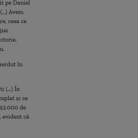
cit pe Daniel
(...) Avem
re, ceea ce
iei
ctorie.
u.
ierdut în
(...) În
mplat și ce
 42.000 de
, evident că