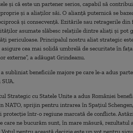
e și că este un partener serios, capabil să contribuie
proprie și a aliaților săi. O alianță puternică se baze
ciprocă și consecvență. Ezitările sau retragerile din 
tăților asumate slăbesc relațiile dintre aliați și pot 
ăți periculoase. Principalul nostru aliat strategic este
 asigure cea mai solidă umbrelă de securitate în fața
or externe”, a adăugat Grindeanu.
 a subliniat beneficiile majore pe care le-a adus part
u SUA.
tul Strategic cu Statele Unite a adus României benefi
în NATO, sprijin pentru intrarea în Spațiul Schengen, 
i protecție într-o regiune marcată de conflicte. Astăz
e care ne bucurăm sunt, în mare măsură, rezultatul 
. Votul pentru această decizie este un vot pentru sigu