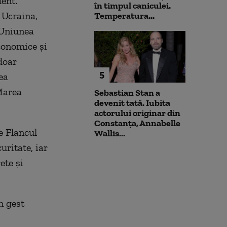
ent.
în timpul caniculei.
 Ucraina,
Temperatura...
 Uniunea
conomice și
doar
5
ea
 Marea
Sebastian Stan a
devenit tată. Iubita
actorului originar din
Constanța, Annabelle
e Flancul
Wallis...
uritate, iar
ete și
n gest