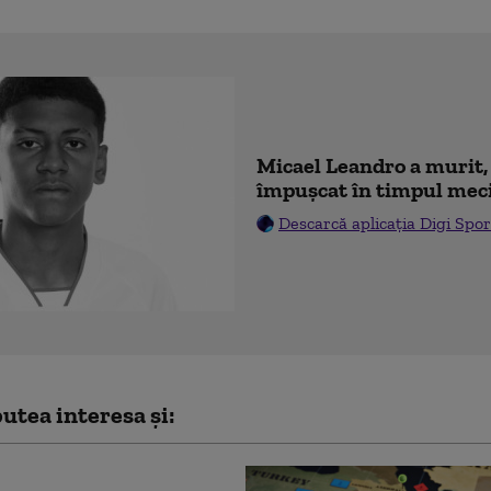
Micael Leandro a murit, 
împușcat în timpul mec
Descarcă aplicația Digi Spor
utea interesa și: