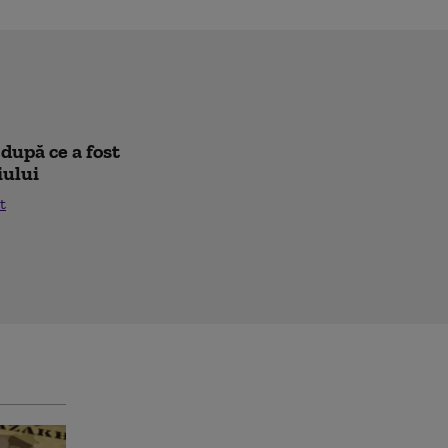
după ce a fost
iului
t