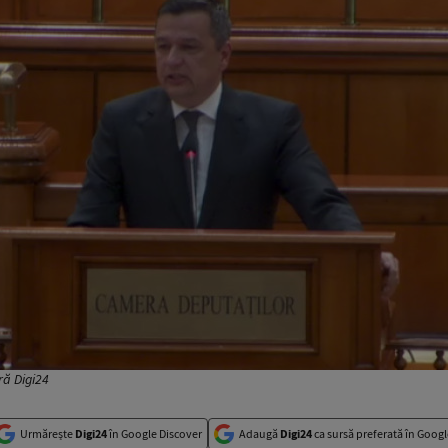
ră Digi24
Urmărește
Digi24
în Google Discover
Adaugă
Digi24
ca sursă preferată în Googl