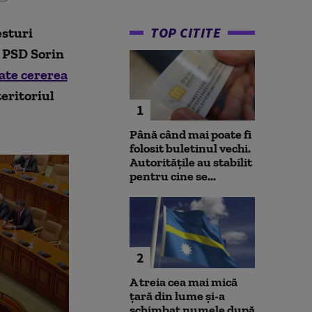
TOP CITITE
esturi
ul PSD Sorin
ate cererea
eritoriul
1
Până când mai poate fi
folosit buletinul vechi.
Autoritățile au stabilit
pentru cine se...
2
A treia cea mai mică
țară din lume și-a
schimbat numele după