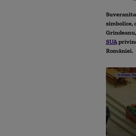
Suveranitat
simbolice, c
Grindeanu,
SUA
privind
României.