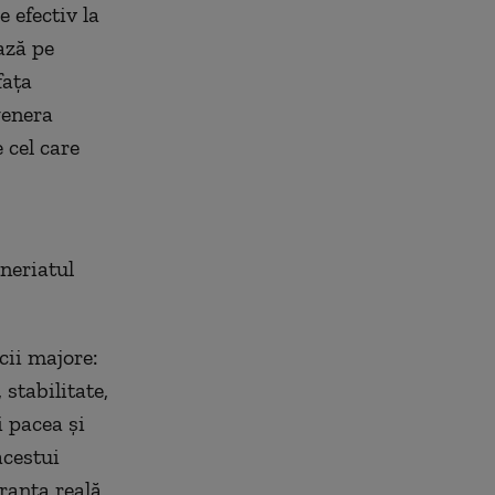
 efectiv la
ază pe
fața
genera
 cel care
eneriatul
cii majore:
stabilitate,
i pacea și
acestui
ranța reală