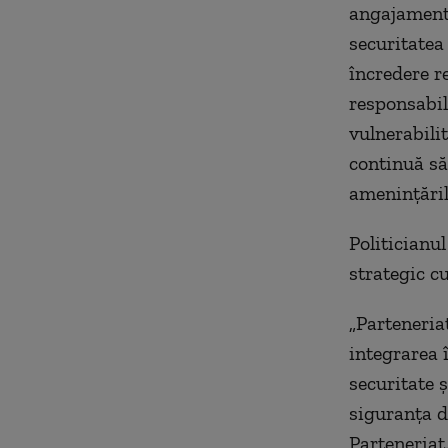
angajamentel
securitatea 
încredere re
responsabili
vulnerabilit
continuă să
amenințăril
Politicianul
strategic c
„Parteneria
integrarea 
securitate ș
siguranța d
Parteneriat