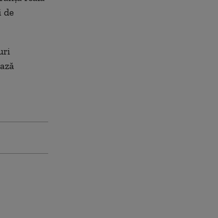
i de
uri
ează