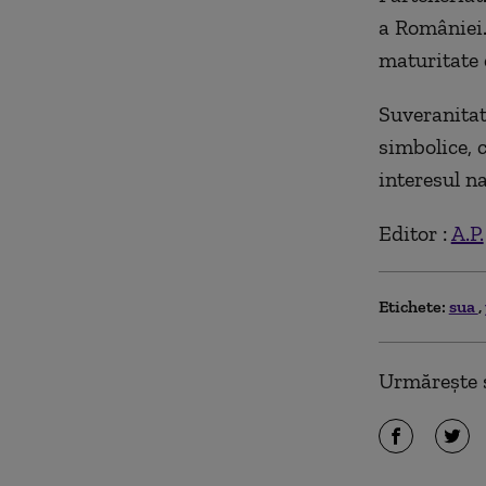
a României.
maturitate c
Suveranitat
simbolice, c
interesul na
Editor :
A.P.
Etichete:
sua
Urmărește ș