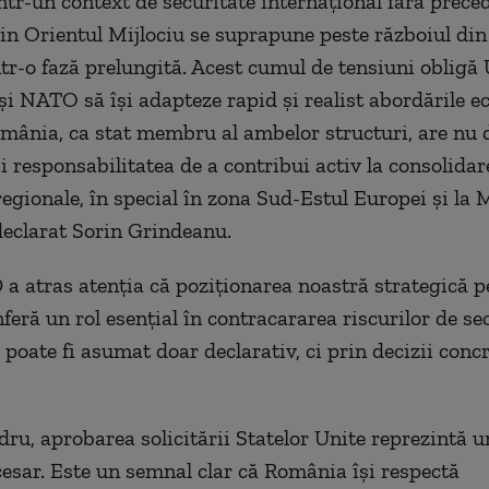
ntr-un context de securitate internațional fără preced
din Orientul Mijlociu se suprapune peste războiul din
într-o fază prelungită. Acest cumul de tensiuni obligă
i NATO să își adapteze rapid și realist abordările e
omânia, ca stat membru al ambelor structuri, are nu 
și responsabilitatea de a contribui activ la consolidar
 regionale, în special în zona Sud-Estul Europei și la
declarat Sorin Grindeanu.
 a atras atenția că poziționarea noastră strategică p
feră un rol esențial în contracararea riscurilor de sec
 poate fi asumat doar declarativ, ci prin decizii concr
dru, aprobarea solicitării Statelor Unite reprezintă u
ecesar. Este un semnal clar că România își respectă