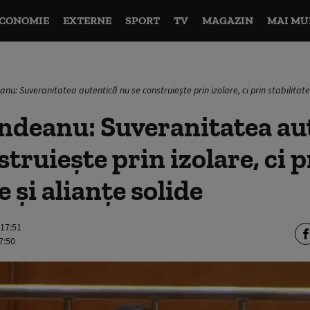
CONOMIE
EXTERNE
SPORT
TV
MAGAZIN
MAI MU
anu: Suveranitatea autentică nu se construiește prin izolare, ci prin stabilitate 
ndeanu: Suveranitatea au
truiește prin izolare, ci p
e și alianțe solide
 17:51
7:50