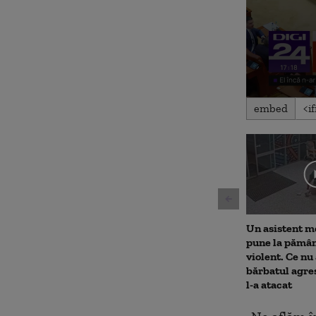
0
embed
seconds
of
4
minutes,
26
seconds
Volu
90%
Un asistent m
pune la pămân
violent. Ce nu 
bărbatul agre
l-a atacat