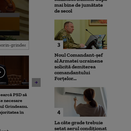
mai bine de jumătate
de secol
3
Noul Comandant-șef
al Armatei ucrainene
solicită demiterea
comandantului
Forțelor...
cearcă PSD să
Alertele de dronă din
„Cum poate fi 
le necesare
ultimele zile au pus pe jar
Melania Trump”
ul Grindeanu.
oamenii din sud-estul
publicat de pre
4
joritatea în
României: „Ne este teamă.
Oricând ne putem aștepta”
La câte grade trebuie
setat aerul condiționat