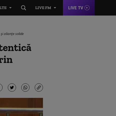
LIVE TV
LTE
LIVE FM
și alianțe solide
tentică
rin