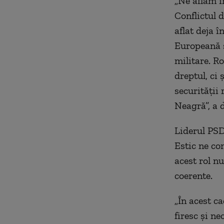
„Ne aflăm î
Conflictul 
aflat deja 
Europeană ș
militare. R
dreptul, ci 
securității
Neagră”, a 
Liderul PSD
Estic ne con
acest rol nu
coerente.
„În acest ca
firesc și n