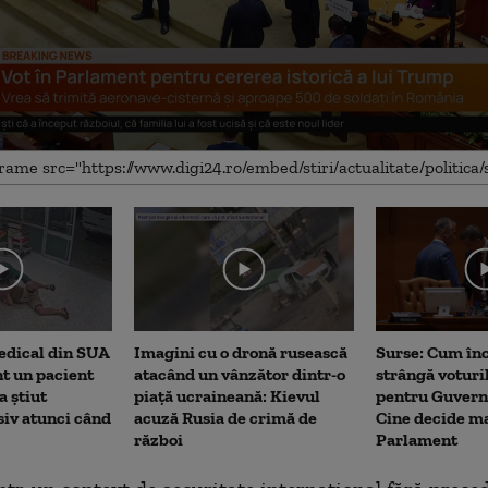
me
edical din SUA
Imagini cu o dronă rusească
Surse: Cum în
t un pacient
atacând un vânzător dintr-o
strângă voturi
a știut
piață ucraineană: Kievul
pentru Guvern
siv atunci când
acuză Rusia de crimă de
Cine decide ma
război
Parlament