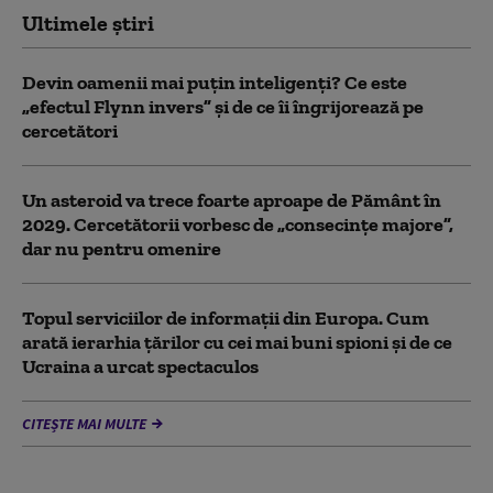
Ultimele știri
Devin oamenii mai puțin inteligenți? Ce este
„efectul Flynn invers” și de ce îi îngrijorează pe
cercetători
Un asteroid va trece foarte aproape de Pământ în
2029. Cercetătorii vorbesc de „consecințe majore”,
dar nu pentru omenire
Topul serviciilor de informații din Europa. Cum
arată ierarhia țărilor cu cei mai buni spioni și de ce
Ucraina a urcat spectaculos
CITEȘTE MAI MULTE