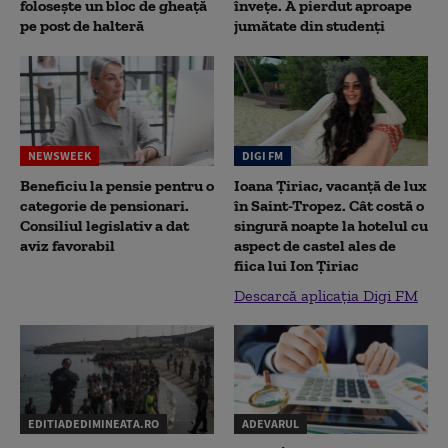
folosește un bloc de gheață
înveţe. A pierdut aproape
pe post de halteră
jumătate din studenţi
NEWSWEEK
DIGI FM
Beneficiu la pensie pentru o
Ioana Țiriac, vacanță de lux
categorie de pensionari.
în Saint-Tropez. Cât costă o
Consiliul legislativ a dat
singură noapte la hotelul cu
aviz favorabil
aspect de castel ales de
fiica lui Ion Țiriac
Descarcă aplicația Digi FM
EDITIADEDIMINEATA.RO
ADEVARUL