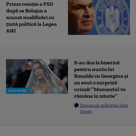
Prima reacție a PSD
după ce Bolojan a
acuzat modificări cu
țintă politică la Legea
ANI
S-au dus la biserică
pentru nunta lui
Ronaldo cu Georgina și
au avut o surpriză
uriașă! ”Momentul va
DIGI SPORT
rămâne în istorie”
Descarcă aplicația Digi
Sport