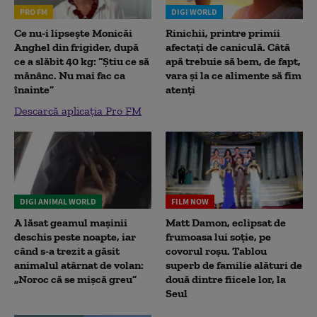
PRO FM
DIGI WORLD
Ce nu-i lipsește Monicăi
Rinichii, printre primii
Anghel din frigider, după
afectați de caniculă. Câtă
ce a slăbit 40 kg: “Știu ce să
apă trebuie să bem, de fapt,
mănânc. Nu mai fac ca
vara și la ce alimente să fim
înainte”
atenți
Descarcă aplicația Pro FM
DIGI ANIMAL WORLD
FILM NOW
A lăsat geamul mașinii
Matt Damon, eclipsat de
deschis peste noapte, iar
frumoasa lui soție, pe
când s-a trezit a găsit
covorul roșu. Tablou
animalul atârnat de volan:
superb de familie alături de
„Noroc că se mișcă greu”
două dintre fiicele lor, la
Seul