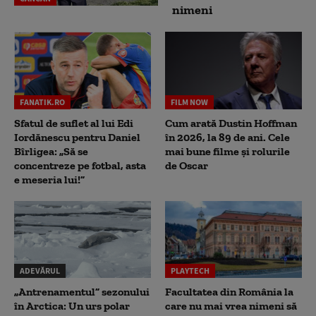
nimeni
FANATIK.RO
FILM NOW
Sfatul de suflet al lui Edi
Cum arată Dustin Hoffman
Iordănescu pentru Daniel
în 2026, la 89 de ani. Cele
Bîrligea: „Să se
mai bune filme și rolurile
concentreze pe fotbal, asta
de Oscar
e meseria lui!”
ADEVĂRUL
PLAYTECH
„Antrenamentul” sezonului
Facultatea din România la
în Arctica: Un urs polar
care nu mai vrea nimeni să