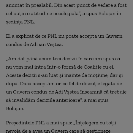
anuntat în prealabil. Din acest punct de vedere a fost
cel puțin o atitudine necolegială”, a spus Bolojan în
ședința PNL.
El a explicat de ce PNL nu poate accepta un Guvern
condus de Adrian Veștea.
„Am dat până acum trei decizii în care am spus că
nu vom mai intra într-o formă de Coalitie cu ei.
Aceste decizii s-au luat și inainte de moțiune, dar și
după. Dacă acceptăm orice fel de discuție legată de
un Guvern condus de Adi Vșstea înseamnă că trebuie
să invalidăm deciziile anterioare”, a mai spus
Bolojan.
Preşedintele PNL a mai spus: „Înţelegem cu toţii
nevoia de a avea un Guvern care să gestioneze