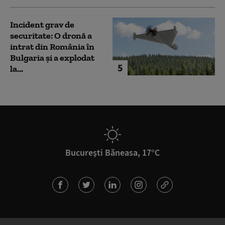
Incident grav de
securitate: O dronă a
intrat din România în
Bulgaria şi a explodat
5
la...
București Băneasa, 17°C