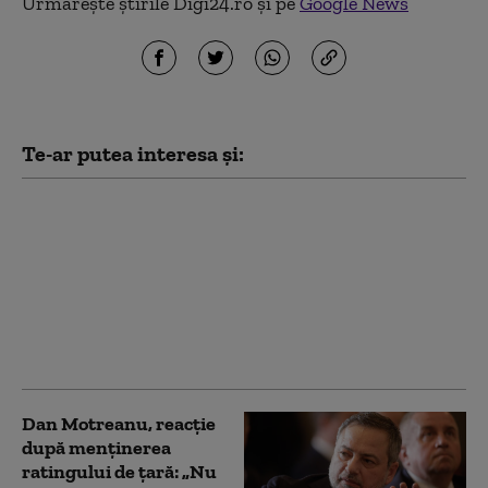
Urmărește știrile Digi24.ro și pe
Google News
Te-ar putea interesa și:
Crin Antonescu:
„Bolojan nu se
cramponează de
funcție. Va pleca atunci
când va fi învestit un
guvern”. Pe cine vede
drept premier
Dan Motreanu, reacție
după menținerea
ratingului de țară: „Nu