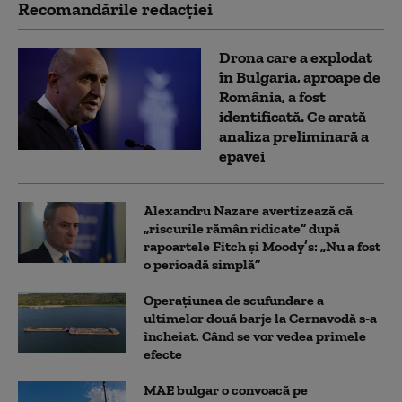
Recomandările redacţiei
Drona care a explodat
în Bulgaria, aproape de
România, a fost
identificată. Ce arată
analiza preliminară a
epavei
Alexandru Nazare avertizează că
„riscurile rămân ridicate” după
rapoartele Fitch și Moody’s: „Nu a fost
o perioadă simplă”
Operațiunea de scufundare a
ultimelor două barje la Cernavodă s-a
încheiat. Când se vor vedea primele
efecte
MAE bulgar o convoacă pe