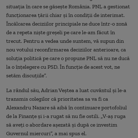
situaţia în care se găseşte România. PNL a gestionat
funcţionarea ţării chiar şi în condiţii de interimat.
Încălcarea deciziilor principiale ne duce într-o zonă
de a repeta nişte greşeli pe care le-am făcut în
trecut. Pentru a vedea unde suntem, vă supun din
nou votului reconfirmarea deciziilor anterioare, ca
soluţia politică pe care o propune PNL să nu ne ducă
la o înţelegere cu PSD. În funcţie de acest vot, ne
setăm discuţiile”.
La rândul său, Adrian Veștea a luat cuvântul și le-a
transmis colegilor că prioritatea sa va fi ca
Alexandru Nazare să aibă în continuare portofoliul
de la Finanțe și i-a rugat să nu fie ostili. „V-aș ruga
să aveți o abordare așezată și după ce investim
Guvernul miercuri”, a mai spus el.