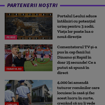
PARTENERII NOȘTRI
Portalul Leului aduce
întâlniri cu potențial
uriaș pentru 3 zodii.
Viața lor poate lua o
nouă direcție
PE ROZ
Comentatorul TV și-a
pus în cap fanii lui
Dinamo și Rapid în
doar 15 secunde! Ce a
putut să spună în
FANATIK.RO
direct
4.000 lei amendă
tuturor românilor care
locuiesc la casă și fac
acest lucru în curte,
crezând că nu îi vede
CANCAN