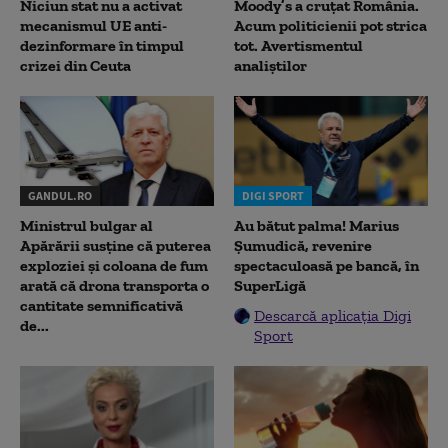
Niciun stat nu a activat
Moody’s a cruțat România.
mecanismul UE anti-
Acum politicienii pot strica
dezinformare în timpul
tot. Avertismentul
crizei din Ceuta
analiștilor
GANDUL.RO
DIGI SPORT
Ministrul bulgar al
Au bătut palma! Marius
Apărării susține că puterea
Șumudică, revenire
exploziei și coloana de fum
spectaculoasă pe bancă, în
arată că drona transporta o
SuperLigă
cantitate semnificativă
Descarcă aplicația Digi
de...
Sport