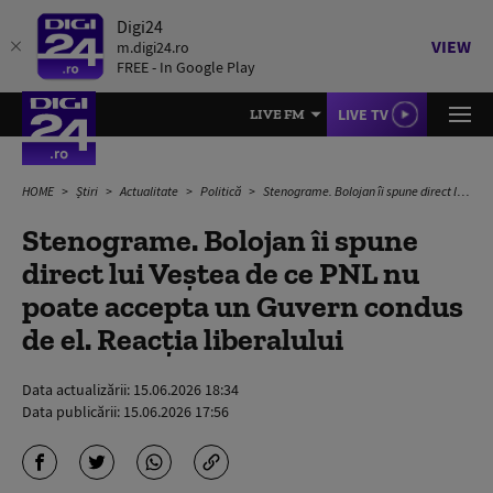
Digi24
VIEW
m.digi24.ro
FREE - In Google Play
LIVE TV
LIVE FM
HOME
Știri
Actualitate
Politică
Stenograme. Bolojan îi spune direct lui Veștea de ce PNL nu poate accepta un Guvern condus de el. Reacția liberalului
Stenograme. Bolojan îi spune
direct lui Veștea de ce PNL nu
poate accepta un Guvern condus
de el. Reacția liberalului
Data actualizării:
15.06.2026 18:34
Data publicării:
15.06.2026 17:56