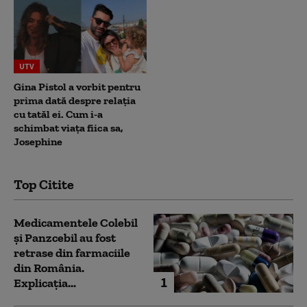
UTV
Gina Pistol a vorbit pentru
prima dată despre relația
cu tatăl ei. Cum i-a
schimbat viața fiica sa,
Josephine
Top Citite
Medicamentele Colebil
și Panzcebil au fost
retrase din farmaciile
din România.
1
Explicația...