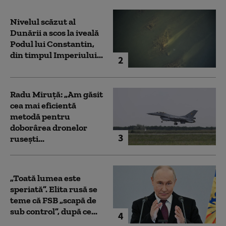
Nivelul scăzut al
Dunării a scos la iveală
Podul lui Constantin,
din timpul Imperiului...
2
Radu Miruță: „Am găsit
cea mai eficientă
metodă pentru
doborârea dronelor
3
rusești...
„Toată lumea este
speriată”. Elita rusă se
teme că FSB „scapă de
sub control”, după ce...
4