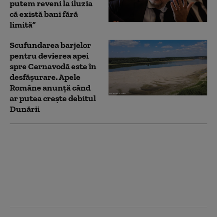
putem reveni la iluzia
că există bani fără
limită”
Scufundarea barjelor
pentru devierea apei
spre Cernavodă este în
desfășurare. Apele
Române anunță când
ar putea crește debitul
Dunării
PSD îi cere lui Bolojan
să susțină la Bruxelles
repornirea centralelor
pe cărbune: „României
nu i se poate cere să
rămână în beznă”