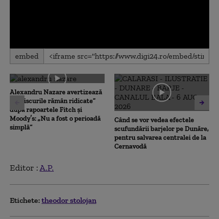
0
embed
seconds
of
0
seconds
Alexandru Nazare avertizează
că „riscurile rămân ridicate”
după rapoartele Fitch și
Moody’s: „Nu a fost o perioadă
Când se vor vedea efectele
simplă”
scufundării barjelor pe Dunăre,
pentru salvarea centralei de la
Cernavodă
Editor :
A.P.
Etichete:
theodor stolojan