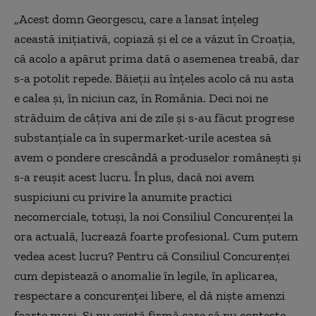
„Acest domn Georgescu, care a lansat înțeleg
această inițiativă, copiază și el ce a văzut în Croația,
că acolo a apărut prima dată o asemenea treabă, dar
s-a potolit repede. Băieții au înțeles acolo că nu asta
e calea și, în niciun caz, în România. Deci noi ne
străduim de câțiva ani de zile și s-au făcut progrese
substanțiale ca în supermarket-urile acestea să
avem o pondere crescândă a produselor românești și
s-a reușit acest lucru. În plus, dacă noi avem
suspiciuni cu privire la anumite practici
necomerciale, totuși, la noi Consiliul Concurenței la
ora actuală, lucrează foarte profesional. Cum putem
vedea acest lucru? Pentru că Consiliul Concurenței
cum depistează o anomalie în legile, în aplicarea,
respectare a concurenței libere, el dă niște amenzi
foarte mari. Și nu există firmă care să nu conteste