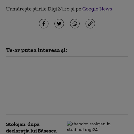
Urmărește știrile Digi24.ro și pe
Google News
Te-ar putea interesa și:
Theodor Stolojan: De
câțiva ani, economia
României pierde din
suflu/ Reforma
statului înseamnă
exact pântecul moale al
PSD
Stolojan, după
declarația lui Băsescu