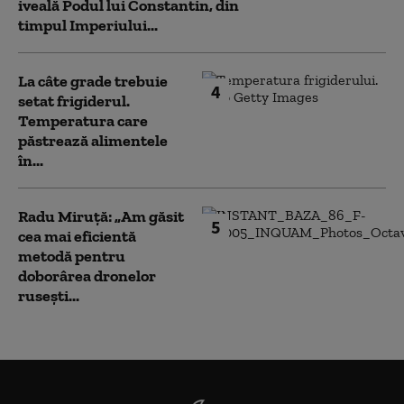
iveală Podul lui Constantin, din
timpul Imperiului...
La câte grade trebuie
4
setat frigiderul.
Temperatura care
păstrează alimentele
în...
Radu Miruță: „Am găsit
5
cea mai eficientă
metodă pentru
doborârea dronelor
rusești...