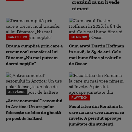
crezând că nu îi vede
nimeni
FANATIK.RO
FILM NOW
Drama cumplită prin care a
Cum arată Dustin Hoffman
trecut noul transfer al lui
în 2026, la 89 de ani. Cele
Dinamo: „Nu mai puteam
mai bune filme și rolurile
dormi nopțile”
de Oscar
ADEVĂRUL
PLAYTECH
„Antrenamentul” sezonului
Facultatea din România la
în Arctica: Un urs polar
care nu mai vrea nimeni să
folosește un bloc de gheață
înveţe. A pierdut aproape
pe post de halteră
jumătate din studenţi