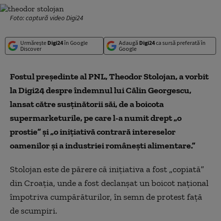
Foto: captură video Digi24
Urmărește
Digi24
în Google
Adaugă
Digi24
ca sursă preferată în
Discover
Google
Fostul președinte al PNL, Theodor Stolojan, a vorbit
la Digi24 despre îndemnul lui Călin Georgescu,
lansat către susținătorii săi, de a boicota
supermarketurile, pe care l-a numit drept „o
prostie” și „o inițiativă contrară intereselor
oamenilor și a industriei românești alimentare.”
Stolojan este de părere că inițiativa a fost „copiată”
din Croația, unde a fost declanșat un boicot național
împotriva cumpărăturilor, în semn de protest față
de scumpiri.