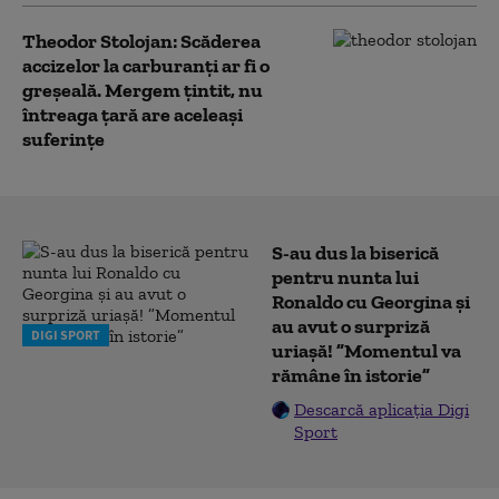
Theodor Stolojan: Scăderea
accizelor la carburanți ar fi o
greșeală. Mergem țintit, nu
întreaga țară are aceleași
suferințe
S-au dus la biserică
pentru nunta lui
Ronaldo cu Georgina și
au avut o surpriză
DIGI SPORT
uriașă! ”Momentul va
rămâne în istorie”
Descarcă aplicația Digi
Sport