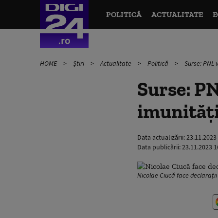
POLITICĂ
ACTUALITATE
E
HOME
Știri
Actualitate
Politică
Surse: PNL v
Surse: PN
imunități
Data actualizării:
23.11.2023
Data publicării:
23.11.2023 1
Nicolae Ciucă face declarați