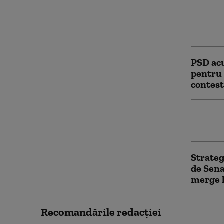
Bolojan
E neces
făcute 
PSD acu
pentru 
contest
USR și 
CCR. Mi
Strateg
de Sena
merge 
Recomandările redacţiei