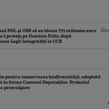
, despre contestarea legii ANI la CCR:
ară o verificare. Modificările au fost
cu țintă politică
ză PNL şi USR că au blocat 771 milioane euro
a-l proteja pe Dominic Fritz, după
area Legii Integrității la CCR
PNL au contestat Legea Integrității la
lioane de euro din PNRR, în pericol
ia pentru conservarea biodiversității, adoptată
t în forma Camerei Deputaților. Proiectul
la promulgare