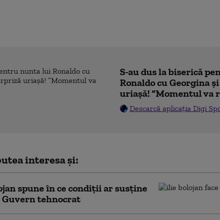
S-au dus la biserică pe
Ronaldo cu Georgina și
uriașă! ”Momentul va r
Descarcă aplicația Digi Sp
utea interesa și:
lojan spune în ce condiții ar susține
 Guvern tehnocrat