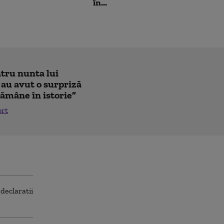
în...
ntru nunta lui
 au avut o surpriză
ămâne în istorie”
ort