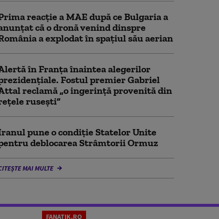
Prima reacție a MAE după ce Bulgaria a
anunţat că o dronă venind dinspre
România a explodat în spaţiul său aerian
Alertă în Franța înaintea alegerilor
prezidențiale. Fostul premier Gabriel
Attal reclamă „o ingerință provenită din
rețele rusești”
Iranul pune o condiție Statelor Unite
pentru deblocarea Strâmtorii Ormuz
CITEȘTE MAI MULTE
FANATIK.RO