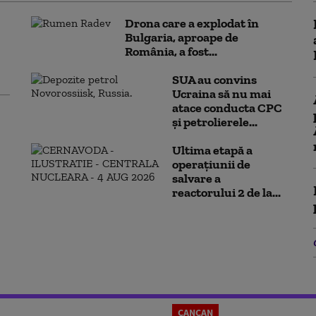
Drona care a explodat în
Bulgaria, aproape de
România, a fost...
SUA au convins
Ucraina să nu mai
atace conducta CPC
şi petrolierele...
Ultima etapă a
operațiunii de
salvare a
reactorului 2 de la...
CANCAN