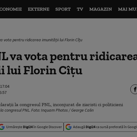
CONOMIE
EXTERNE
SPORT
TV
MAGAZIN
MAI MU
a vota pentru ridicarea imunității lui Florin Cîțu
L va vota pentru ridicare
i lui Florin Cîțu
 17:04
6:57
i la congresul PNL. Foto: Inquam Photos / George Calin
Urmărește
Digi24
în Google Discover
Adaugă
Digi24
ca sursă preferată în Googl