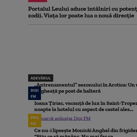
Portalul Leului aduce întâlniri cu potenț
zodii. Viața lor poate lua o nouă direcție
ADEVĂRUL
„Antrenamentul” sezonului în Arctica: Un u
DIGI
de gheață pe post de halteră
FM
Ioana Țiriac, vacanță de lux în Saint-Tropez
noapte la hotelul cu aspect de castel ales...
PRO
Descarcă aplicația Digi FM
FM
Ce nu-i lipsește Monicăi Anghel din frigider,
“Știu ce să mănânc. Nu mai fac ca...