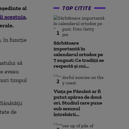
TOP CITITE
eședinte al
i acestuia
,
erale.
1
 în funcție
Sărbătoare
importantă în
calendarul ortodox pe
7 august: Ce tradiții se
natului să
respectă și cui...
re aveau
inuri timpul
2
Viața pe Pământ ar fi
putut apărea de două
 Sănătății
ori. Studiul care pune
sub semnul
tate de
întrebării...