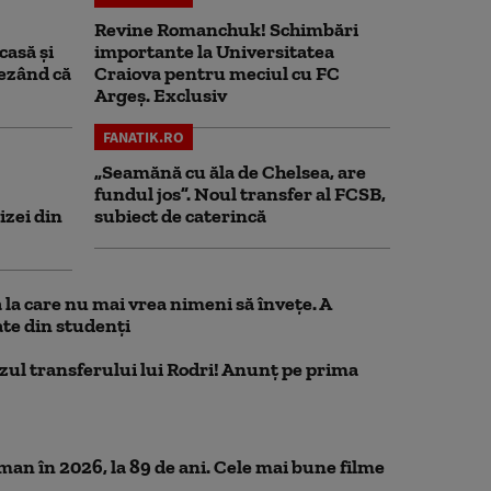
Revine Romanchuk! Schimbări
casă și
importante la Universitatea
rezând că
Craiova pentru meciul cu FC
Argeş. Exclusiv
FANATIK.RO
„Seamănă cu ăla de Chelsea, are
fundul jos”. Noul transfer al FCSB,
izei din
subiect de caterincă
la care nu mai vrea nimeni să înveţe. A
te din studenţi
azul transferului lui Rodri! Anunț pe prima
n în 2026, la 89 de ani. Cele mai bune filme