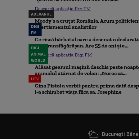
Descarcă aplicația Pro FM
ADEVARUL
Moody’s a cruțat România. Acum politicienii
DIGI
Avertismentul analiștilor
FM
Ce riscă bărbatul care a desenat o declaraț
din Transfăgărășan. Are 55 de ani și e...
DIGI
ANIMAL
Descarcă aplicația Digi FM
WORLD
A lăsat geamul mașinii deschis peste noapte,
animalul atârnat de volan: „Noroc că...
UTV
Gina Pistol a vorbit pentru prima dată despr
i-a schimbat viața fiica sa, Josephine
București Băne