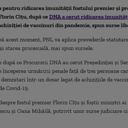
 pentru ridicarea imunității fostului premier și pr
Florin Cîțu, după ce
DNA a cerut ridicarea imunități
achiziției de vaccinuri din pandemie, spun surse lib
ă acest moment, PNL va aplica prevederile statutare,
 și starea procesuală, mai spun sursele.
e după ce Procurorii DNA au cerut Președinției și Se
e începerea urmăririi penale față de trei persoane ca
e demnitari într-un dosar legat de achizițiile de vacc
de Covid-19.
espre fostul premier Florin Cîțu și foștii miniștri ai
escu și Oana Mihăilă, potrivit unor surse judiciare ci