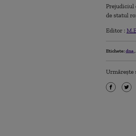
Prejudiciul
de statul r
Editor :
M.B
Etichete:
dna
Urmărește ș