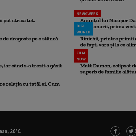
NEWSWEEK
 pot strica tot.
Anunțul lui Nicușor Dan
DIGI
Pensionarii, prima vest
WORLD
ie de dragoste pe o stâncă
Rinichii, printre primii
de fapt, vara și la ce ali
FILM
NOW
 iar când s-a trezit a găsit
Matt Damon, eclipsat de
superb de familie alătur
e relația cu tatăl ei. Cum
asa, 26°C