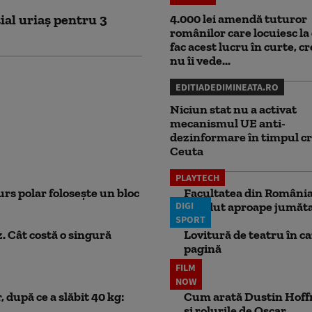
ial uriaș pentru 3
4.000 lei amendă tuturor
românilor care locuiesc la 
fac acest lucru în curte, c
nu îi vede...
EDITIADEDIMINEATA.RO
Niciun stat nu a activat
mecanismul UE anti-
dezinformare în timpul cr
Ceuta
PLAYTECH
rs polar folosește un bloc
Facultatea din România 
DIGI
pierdut aproape jumăta
SPORT
. Cât costă o singură
Lovitură de teatru în c
pagină
FILM
NOW
 după ce a slăbit 40 kg:
Cum arată Dustin Hoffma
și rolurile de Oscar