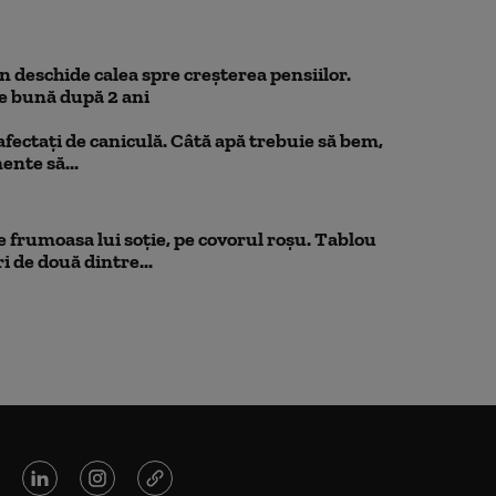
 deschide calea spre creșterea pensiilor.
e bună după 2 ani
 afectați de caniculă. Câtă apă trebuie să bem,
mente să...
 frumoasa lui soție, pe covorul roșu. Tablou
i de două dintre...