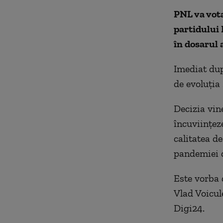
PNL va vota
partidului 
în dosarul 
Imediat dup
de evoluția
Decizia vin
încuviințez
calitatea d
pandemiei 
Este vorba d
Vlad Voicul
Digi24.