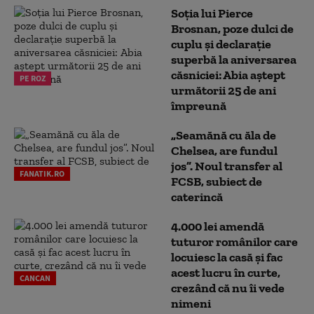
Soția lui Pierce
Brosnan, poze dulci de
cuplu și declarație
superbă la aniversarea
căsniciei: Abia aștept
PE ROZ
următorii 25 de ani
împreună
„Seamănă cu ăla de
Chelsea, are fundul
jos”. Noul transfer al
FANATIK.RO
FCSB, subiect de
caterincă
4.000 lei amendă
tuturor românilor care
locuiesc la casă și fac
acest lucru în curte,
CANCAN
crezând că nu îi vede
nimeni