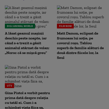
DIGI ANIMAL WORLD
FILM NOW
A lăsat geamul mașinii
Matt Damon, eclipsat de
deschis peste noapte, iar
frumoasa lui soție, pe
când s-a trezit a găsit
covorul roșu. Tablou
animalul atârnat de volan:
superb de familie alături de
„Noroc că se mișcă greu”
două dintre fiicele lor, la
Seul
UTV
Gina Pistol a vorbit pentru
prima dată despre relația
cu tatăl ei. Cum i-a
schimbat viața fiica sa,