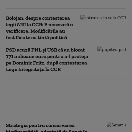
Bolojan, despre contestarea
legii ANI la CCR: E necesară o
verificare. Modificările au
fost făcute cu țintă politică
PSD acuză PNL şi USR că au blocat
771 milioane euro pentru a-l proteja
pe Dominic Fritz, după contestarea
Legii Integrității la CCR
USR și PNL au contestat
Legea Integrității la CCR.
Milioane de euro din PNRR, în
pericol
Strategia pentru conservarea
biodiversității, adoptată de Senat în