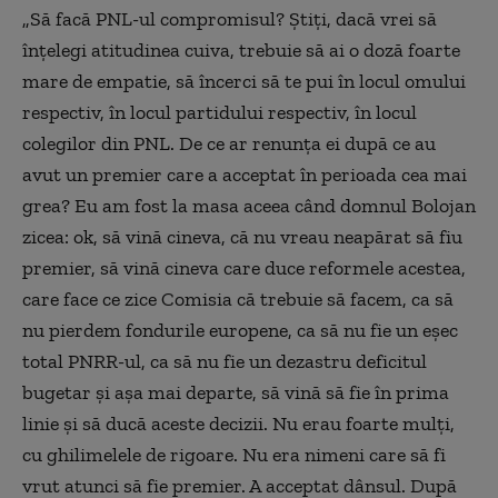
„Să facă PNL-ul compromisul? Ştiţi, dacă vrei să
înţelegi atitudinea cuiva, trebuie să ai o doză foarte
mare de empatie, să încerci să te pui în locul omului
respectiv, în locul partidului respectiv, în locul
colegilor din PNL. De ce ar renunţa ei după ce au
avut un premier care a acceptat în perioada cea mai
grea? Eu am fost la masa aceea când domnul Bolojan
zicea: ok, să vină cineva, că nu vreau neapărat să fiu
premier, să vină cineva care duce reformele acestea,
care face ce zice Comisia că trebuie să facem, ca să
nu pierdem fondurile europene, ca să nu fie un eşec
total PNRR-ul, ca să nu fie un dezastru deficitul
bugetar şi aşa mai departe, să vină să fie în prima
linie şi să ducă aceste decizii. Nu erau foarte mulţi,
cu ghilimelele de rigoare. Nu era nimeni care să fi
vrut atunci să fie premier. A acceptat dânsul. După