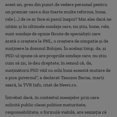
acest an, greu din punct de vedere personal pentru
un premier care a dus foarte multe reforme, bune,
rele (...) de ce ar face ei pasul înapoi? Mai ales dacă ne
uităm şi în ultimele sondaje care, nu ştiu, bune, rele,
sunt sondaje de opinie făcute de specialişti care
arată o creştere la PNL, o creştere de simpatie şi de
susţinere la domnul Bolojan. În acelaşi timp, da, şi
PSD-ul spune că are propriile sondaje care, nu ştiu
cum să zic, le dau dreptate, în sensul că, da,
susţinătorii PSD văd cu ochi buni această mutare de
a pica guvernul”, a declarat Tanczos Barna, marţi
seară, la TVR Info, citat de News.ro.
Întrebat dacă, în contextul mesajelor prin care
solicită public clasei politice maturitate,
responsabilitate, o formulă viabilă, are senzaţia că