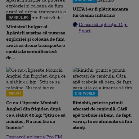
UEFA i-ar fi plătit amanta
lui Gianni Infantino
GANDUL.RO
Descarcă aplicația Digi
Ministrul bulgar al
Sport
Apărării susține că puterea
exploziei și coloana de fum
arată că drona transporta o
cantitate semnificativă
de...
PRO FM
DIGI WORLD
Ce nu-i lipsește Monicăi
Rinichii, printre primii
Anghel din frigider, după
afectați de caniculă. Câtă
ce a slăbit 40 kg: “Știu ce să
apă trebuie să bem, de fapt,
mănânc. Nu mai fac ca
vara și la ce alimente să fim
înainte”
atenți
Descarcă aplicația Pro FM