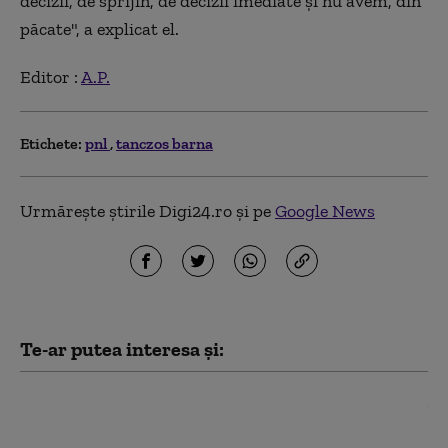
decizii, de sprijin, de decizii imediate şi nu avem, din
păcate", a explicat el.
Editor :
A.P.
Etichete:
pnl
tanczos barna
Urmărește știrile Digi24.ro și pe
Google News
Te-ar putea interesa și:
Ilie Bolojan spune în ce
condiții ar susține PNL
un Guvern tehnocrat