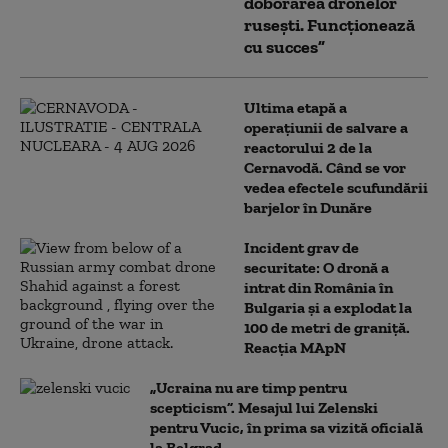
doborârea dronelor
rusești. Funcționează
cu succes”
Ultima etapă a
operațiunii de salvare a
reactorului 2 de la
Cernavodă. Când se vor
vedea efectele scufundării
barjelor în Dunăre
Incident grav de
securitate: O dronă a
intrat din România în
Bulgaria şi a explodat la
100 de metri de graniţă.
Reacția MApN
„Ucraina nu are timp pentru
scepticism”. Mesajul lui Zelenski
pentru Vucic, în prima sa vizită oficială
la Belgrad