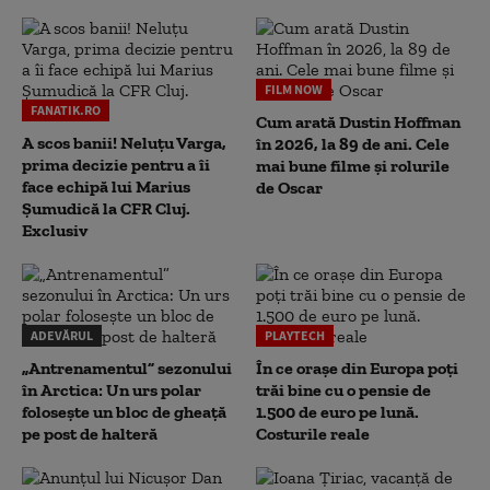
FILM NOW
FANATIK.RO
Cum arată Dustin Hoffman
A scos banii! Neluțu Varga,
în 2026, la 89 de ani. Cele
prima decizie pentru a îi
mai bune filme și rolurile
face echipă lui Marius
de Oscar
Șumudică la CFR Cluj.
Exclusiv
ADEVĂRUL
PLAYTECH
„Antrenamentul” sezonului
În ce orașe din Europa poți
în Arctica: Un urs polar
trăi bine cu o pensie de
folosește un bloc de gheață
1.500 de euro pe lună.
pe post de halteră
Costurile reale