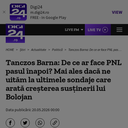
Digi24
VIEW
m.digi24.ro
FREE - In Google Play
LIVE TV
LIVE FM
HOME
Știri
Actualitate
Politică
Tanczos Barna: De ce ar face PNL pasul înapoi? Mai ales dacă ne uităm la ultimele sondaje care arată creşterea susţinerii lui Bolojan
Tanczos Barna: De ce ar face PNL
pasul înapoi? Mai ales dacă ne
uităm la ultimele sondaje care
arată creşterea susţinerii lui
Bolojan
Data publicării:
20.05.2026 00:00