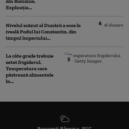
din România.
Explicația...
4
Nivelul scăzut al Dunării a scos la
iveală Podul lui Constantin, din
timpul Imperiului...
La câte grade trebuie
5
setat frigiderul.
Temperatura care
păstrează alimentele
în...
București Băneasa, 30°C