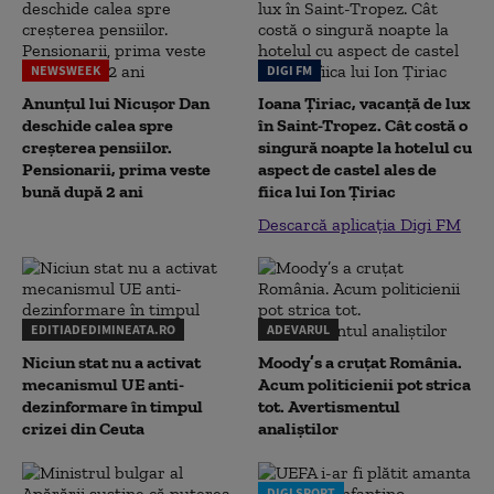
NEWSWEEK
DIGI FM
Anunțul lui Nicușor Dan
Ioana Țiriac, vacanță de lux
deschide calea spre
în Saint-Tropez. Cât costă o
creșterea pensiilor.
singură noapte la hotelul cu
Pensionarii, prima veste
aspect de castel ales de
bună după 2 ani
fiica lui Ion Țiriac
Descarcă aplicația Digi FM
EDITIADEDIMINEATA.RO
ADEVARUL
Niciun stat nu a activat
Moody’s a cruțat România.
mecanismul UE anti-
Acum politicienii pot strica
dezinformare în timpul
tot. Avertismentul
crizei din Ceuta
analiștilor
DIGI SPORT