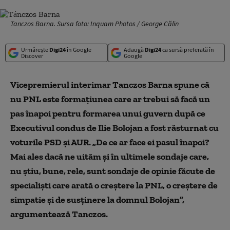
Tanczos Barna. Sursa foto: Inquam Photos / George Călin
Urmărește
Digi24
în Google
Adaugă
Digi24
ca sursă preferată în
Discover
Google
Vicepremierul interimar Tanczos Barna spune că
nu PNL este formaţiunea care ar trebui să facă un
pas înapoi pentru formarea unui guvern după ce
Executivul condus de Ilie Bolojan a fost răsturnat cu
voturile PSD şi AUR. „De ce ar face ei pasul înapoi?
Mai ales dacă ne uităm şi în ultimele sondaje care,
nu ştiu, bune, rele, sunt sondaje de opinie făcute de
specialişti care arată o creştere la PNL, o creştere de
simpatie şi de susţinere la domnul Bolojan”,
argumentează Tanczos.