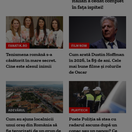
italian a cedat complet
în fața ispitei!
FANATIK.RO
FILM NOW
Tenismena română s-a
Cum arată Dustin Hoffman
căsătorit în mare secret.
în 2026, la 89 de ani. Cele
Cine este alesul inimii
mai bune filme și rolurile
de Oscar
ADEVĂRUL
PLAYTECH
Cum au ajuns localnicii
Poate Poliția să stea cu
unui oraș din România să
radarul ascuns după un
fie terorizați de un grup de
copac sau un panou? Ce