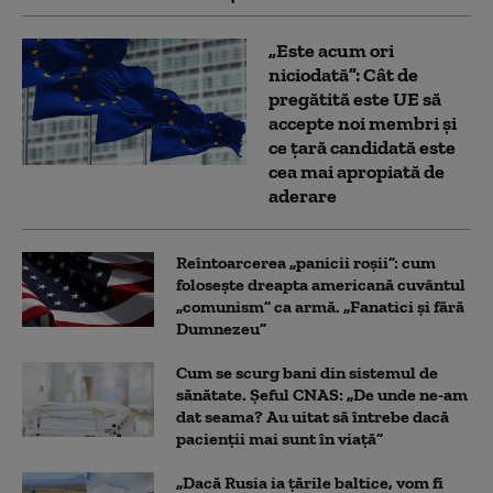
„Este acum ori
niciodată”: Cât de
pregătită este UE să
accepte noi membri și
ce țară candidată este
cea mai apropiată de
aderare
Reîntoarcerea „panicii roșii”: cum
folosește dreapta americană cuvântul
„comunism” ca armă. „Fanatici și fără
Dumnezeu”
Cum se scurg bani din sistemul de
sănătate. Șeful CNAS: „De unde ne-am
dat seama? Au uitat să întrebe dacă
pacienții mai sunt în viață”
„Dacă Rusia ia țările baltice, vom fi