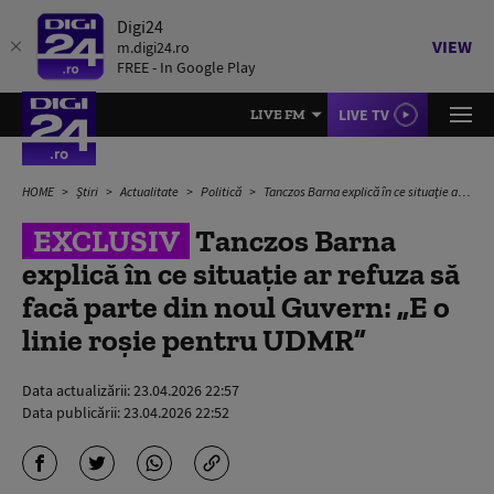
Digi24
VIEW
m.digi24.ro
FREE - In Google Play
LIVE TV
LIVE FM
HOME
Știri
Actualitate
Politică
Tanczos Barna explică în ce situație ar refuza să facă parte din noul Guvern: „E o linie roșie pentru UDMR”
EXCLUSIV
Tanczos Barna
explică în ce situație ar refuza să
facă parte din noul Guvern: „E o
linie roșie pentru UDMR”
Data actualizării:
23.04.2026 22:57
Data publicării:
23.04.2026 22:52