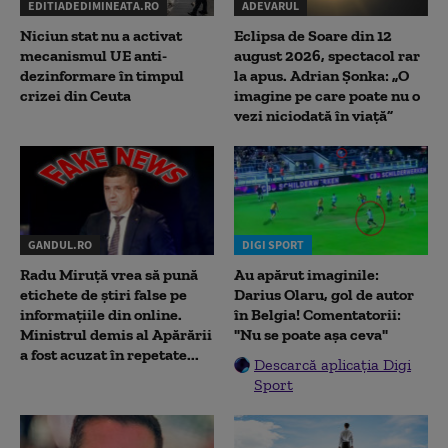
EDITIADEDIMINEATA.RO
ADEVARUL
Niciun stat nu a activat
Eclipsa de Soare din 12
mecanismul UE anti-
august 2026, spectacol rar
dezinformare în timpul
la apus. Adrian Șonka: „O
crizei din Ceuta
imagine pe care poate nu o
vezi niciodată în viață”
GANDUL.RO
DIGI SPORT
Radu Miruţă vrea să pună
Au apărut imaginile:
etichete de știri false pe
Darius Olaru, gol de autor
informațiile din online.
în Belgia! Comentatorii:
Ministrul demis al Apărării
"Nu se poate așa ceva"
a fost acuzat în repetate...
Descarcă aplicația Digi
Sport