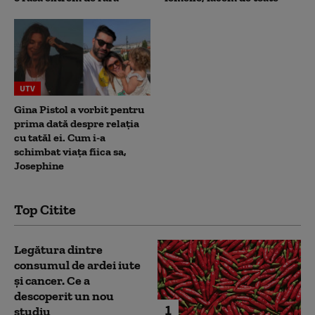
UTV
Gina Pistol a vorbit pentru
prima dată despre relația
cu tatăl ei. Cum i-a
schimbat viața fiica sa,
Josephine
Top Citite
Legătura dintre
consumul de ardei iute
și cancer. Ce a
descoperit un nou
1
studiu