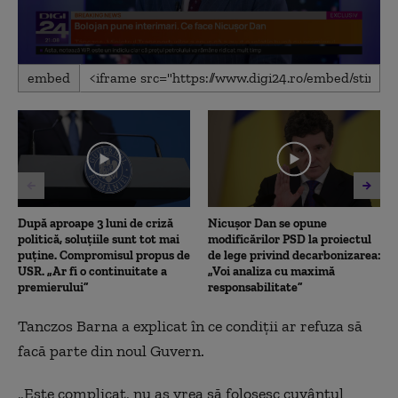
0
embed
seconds
of
32
minutes,
18
seconds
După aproape 3 luni de criză
Nicușor Dan se opune
politică, soluțiile sunt tot mai
modificărilor PSD la proiectul
puține. Compromisul propus de
de lege privind decarbonizarea:
USR. „Ar fi o continuitate a
„Voi analiza cu maximă
premierului”
responsabilitate”
Tanczos Barna a explicat în ce condiții ar refuza să
facă parte din noul Guvern.
„Este complicat, nu aş vrea să folosesc cuvântul