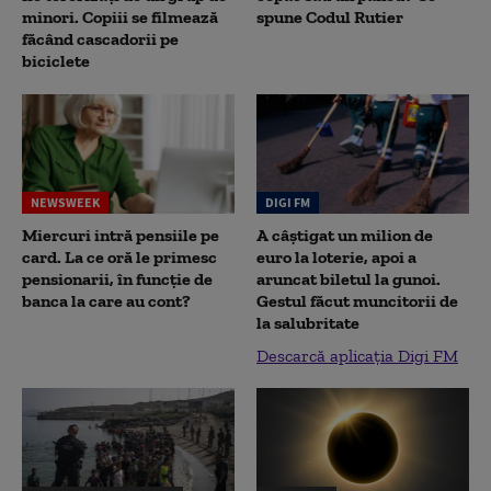
minori. Copiii se filmează
spune Codul Rutier
făcând cascadorii pe
biciclete
NEWSWEEK
DIGI FM
Miercuri intră pensiile pe
A câștigat un milion de
card. La ce oră le primesc
euro la loterie, apoi a
pensionarii, în funcție de
aruncat biletul la gunoi.
banca la care au cont?
Gestul făcut muncitorii de
la salubritate
Descarcă aplicația Digi FM