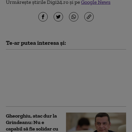
Urmărește știrile Digi24.ro și pe
Google News
Te-ar putea interesa și:
Oana Gheorghiu, atac
la PSD: „Se comportă
precum copiii din
curtea școlii care fac
bullying”. Ce spune
despre alegerile
anticipate
Gheorghiu, atac dur la
Grindeanu: Nu e
capabil să fie solidar cu