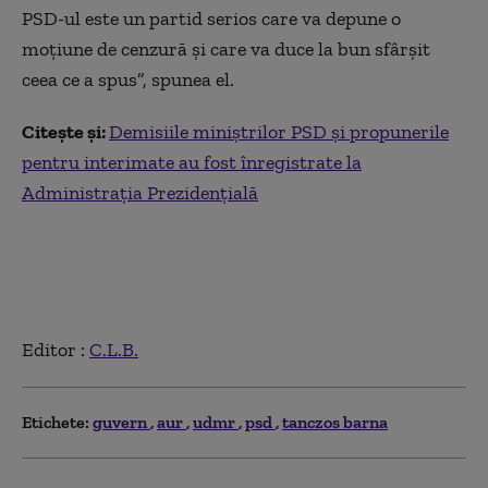
PSD-ul este un partid serios care va depune o
moțiune de cenzură și care va duce la bun sfârșit
ceea ce a spus”, spunea el.
Citește și:
Demisiile miniștrilor PSD și propunerile
pentru interimate au fost înregistrate la
Administrația Prezidențială
Editor :
C.L.B.
Etichete:
guvern
aur
udmr
psd
tanczos barna