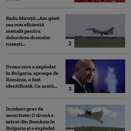
Radu Miruță: „Am găsit
cea mai eficientă
metodă pentru
doborârea dronelor
2
rusești...
Drona care a explodat
în Bulgaria, aproape de
România, a fost
identificată. Ce arată...
3
Incident grav de
securitate: O dronă a
intrat din România în
Bulgaria şi a explodat