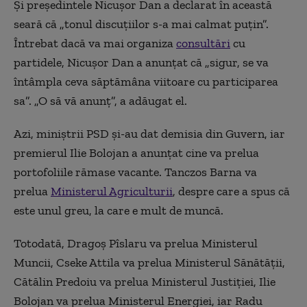
Și președintele Nicușor Dan a declarat în această
seară că „tonul discuţiilor s-a mai calmat puţin”.
Întrebat dacă va mai organiza
consultări
cu
partidele, Nicuşor Dan a anunţat că „sigur, se va
întâmpla ceva săptămâna viitoare cu participarea
sa”. „O să vă anunţ”, a adăugat el.
Azi, miniștrii PSD și-au dat demisia din Guvern, iar
premierul Ilie Bolojan a anunțat cine va prelua
portofoliile rămase vacante. Tanczos Barna va
prelua
Ministerul Agriculturii
, despre care a spus că
este unul greu, la care e mult de muncă.
Totodată, Dragoş Pîslaru va prelua Ministerul
Muncii, Cseke Attila va prelua Ministerul Sănătăţii,
Cătălin Predoiu va prelua Ministerul Justiţiei, Ilie
Bolojan va prelua Ministerul Energiei, iar Radu