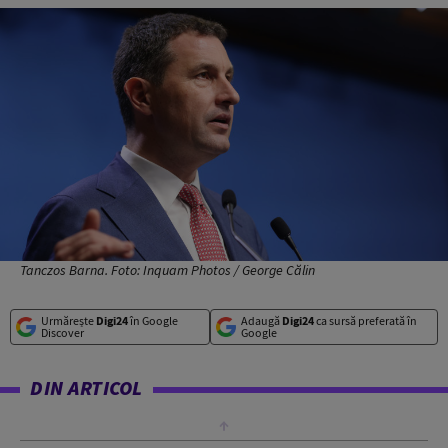
Tanczos Barna. Foto: Inquam Photos / George Călin
Urmărește
Digi24
în Google
Adaugă
Digi24
ca sursă preferată în
Discover
Google
DIN ARTICOL