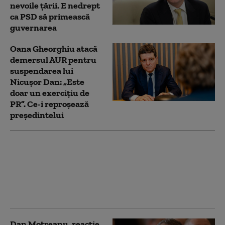
nevoile țării. E nedrept
ca PSD să primească
guvernarea
Oana Gheorghiu atacă
demersul AUR pentru
suspendarea lui
Nicușor Dan: „Este
doar un exercițiu de
PR”. Ce-i reproșează
președintelui
Un web designer din
Republica Moldova este
în spatele site-ului AUR
pentru suspendarea
președintelui
Dan Motreanu, reacție