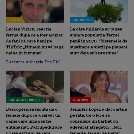
PRO FM
DIGI WORLD
Lucian Viziru, reacție
La câte miliarde ar putea
fermă după ce a fost acuzat
ajunge populația Terrei
de fani că cere bani pe
până în 2070. "Sistemele de
TikTok: „Nimeni nu vă bagă
susținere a vieții pe planetă
mâna în buzunar!”
sunt deja sub presiune"
Descarcă aplicația Pro FM
DIGI ANIMAL WORLD
FILM NOW
Descoperirea făcută de o
Jennifer Lopez a dat cărțile
femeie după ce a salvat un
pe față. Ce o face să
câine care urma sa fie
considere un bărbat cu
eutanasiat. Patrupedul are
adevărat atrăgător: „Noi,
o rasă extrem de rară
femeile, facem de toate”