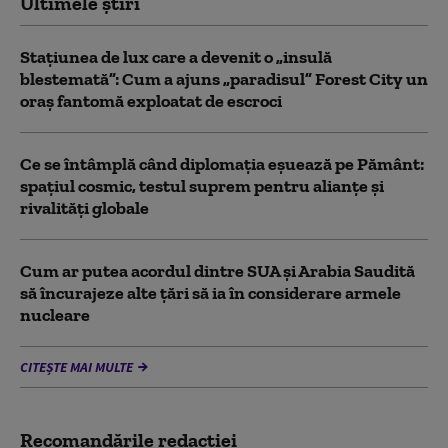
Ultimele știri
Stațiunea de lux care a devenit o „insulă
blestemată”: Cum a ajuns „paradisul” Forest City un
oraș fantomă exploatat de escroci
Ce se întâmplă când diplomația eșuează pe Pământ:
spațiul cosmic, testul suprem pentru alianțe și
rivalități globale
Cum ar putea acordul dintre SUA și Arabia Saudită
să încurajeze alte țări să ia în considerare armele
nucleare
CITEȘTE MAI MULTE
Recomandările redacţiei