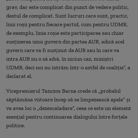
grav, dar este complicat din punct de vedere politic,
destul de complicat. Sunt lucruri care sunt, practic,
linii roşii pentru fiecare partid, cum pentru UDMR,
de exemplu, linia roşie este participarea sau chiar
susţinerea unui guvern din partea AUR, adică acel
guvern care va fi susţinut de AUR sau în care va
intra AUR nu o să aibă, în niciun caz, miniştri
UDMR, deci noi nu intrăm într-o astfel de coaliţie”, a
declarat el.
Vicepremierul Tanczos Barna crede că „probabil
săptămâna viitoare încep să se limpezească apele” şi
va avea loc o „dezescaladare”, ceea ce este un element
esenţial pentru continuarea dialogului între forţele
politice.