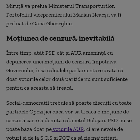
Miruţă va prelua Ministerul Transporturilor.
Portofoliul vicepremierului Marian Neacşu va fi
preluat de Oana Gheorghiu.
Moțiunea de cenzură, inevitabilă
Între timp, atât PSD cât și AUR amenință cu
depunerea unei moțiuni de cenzură împotriva
Guvernului, însă calculele parlamentare arată că
doar voturile celor două partide nu sunt suficiente
pentru ca aceasta să treacă.
Social-democrații trebuie să poarte discuții cu toate
partidele Opoziției dacă vor să treacă o moțiune de
cenzură care să demită cabinetul Bolojan. PSD nu se
poate baza doar pe
voturile AUR
, ci are nevoie de
voturi și de la S.O.S și POT ca să fie majoritari.