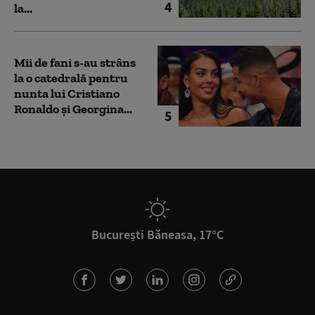
4
la...
Mii de fani s-au strâns
la o catedrală pentru
nunta lui Cristiano
Ronaldo şi Georgina...
5
București Băneasa, 17°C