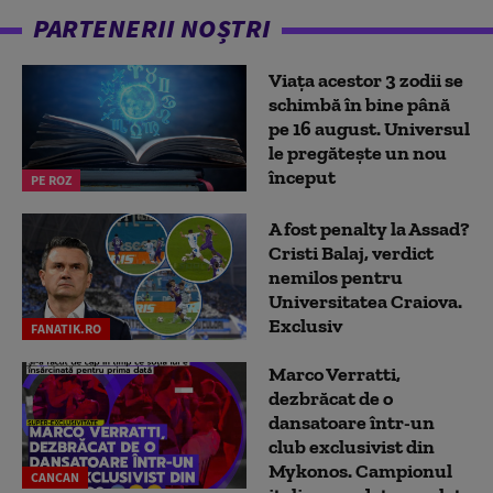
PARTENERII NOȘTRI
Viața acestor 3 zodii se
schimbă în bine până
pe 16 august. Universul
le pregătește un nou
început
PE ROZ
A fost penalty la Assad?
Cristi Balaj, verdict
nemilos pentru
Universitatea Craiova.
Exclusiv
FANATIK.RO
Marco Verratti,
dezbrăcat de o
dansatoare într-un
club exclusivist din
Mykonos. Campionul
CANCAN