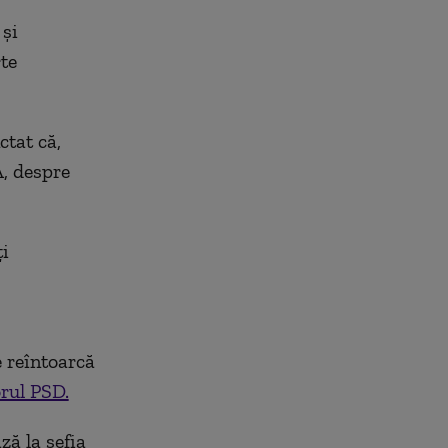
 și
rte
ctat că,
A, despre
ți
e reîntoarcă
orul PSD.
ză la şefia