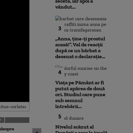
secetă, iar apoi a
vândut...
3
„Anna, ţine-ţi prostul
acasă!”. Val de reacții
după ce un bărbat a
desenat o declarație...
4
Viața pe Pământ ar fi
putut apărea de două
ori. Studiul care pune
sub semnul
întrebării...
5
Nivelul scăzut al
 despre
Antrenament cu miză:
Dunării a scos la iveală