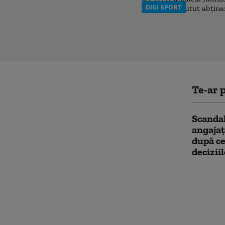
DIGI SPORT
Te-ar p
Scandal
angajaț
după ce
decizii
Nicușor
măsuril
„Scăder
atinsă.