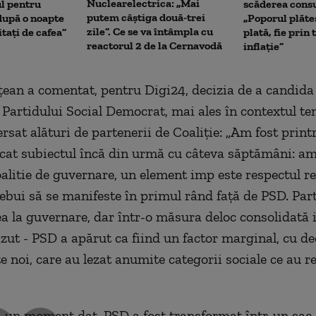
Nuclearelectrica: „Mai
ul pentru
scăderea cons
putem câștiga două-trei
upă o noapte
„Poporul plăte
zile”. Ce se va întâmpla cu
itați de cafea”
plată, fie prin 
reactorul 2 de la Cernavodă
inflație”
țean a comentat, pentru Digi24, decizia de a candida 
Partidului Social Democrat, mai ales în contextul te
ersat alături de partenerii de Coaliție:
„A
m fost print
icat subiectul încă din urmă cu câteva săptămâni: am
oalitie de guvernare, un element imp este respectul re
rebui să se manifeste în primul rând față de PSD. Par
ea la guvernare, dar într-o măsura deloc consolidată 
zut - PSD a apărut ca fiind un factor marginal, cu dec
e noi, care au lezat anumite categorii sociale ce au r
 un moment dat, PSD a fost transformat într-un sac