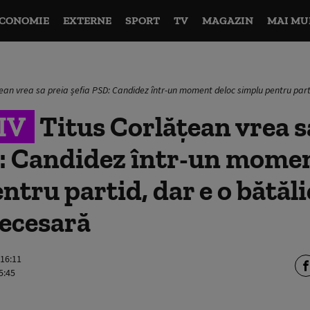
CONOMIE
EXTERNE
SPORT
TV
MAGAZIN
MAI MU
ean vrea sa preia șefia PSD: Candidez într-un moment deloc simplu pentru parti
IV
Titus Corlățean vrea s
D: Candidez într-un momen
ntru partid, dar e o bătăli
necesară
 16:11
5:45