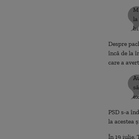
M-
la
bi
Despre pach
încă de la 
care a aver
Au
să
ex
PSD s-a înd
la acestea ş
În 19 iulie,