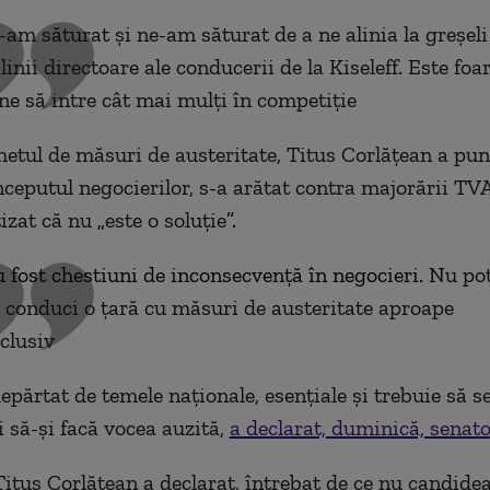
am săturat și ne-am săturat de a ne alinia la greșeli
 linii directoare ale conducerii de la Kiseleff. Este foa
ne să intre cât mai mulți în competiție
etul de măsuri de austeritate, Titus Corlățean a pun
începutul negocierilor, s-a arătat contra majorării TV
tizat că nu
„
este o soluție
”.
 fost chestiuni de inconsecvență în negocieri. N
u po
 conduci o țară cu măsuri de austeritate aproape
clusiv
epărtat de temele naţionale, esenţiale şi trebuie să s
i să-şi facă vocea auzită,
a declarat, duminică, senat
 Titus Corlăţean a declarat, întrebat de ce nu candidea