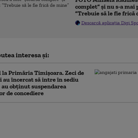
complet” și nu s-a mai 
”Trebuie să le fie frică
Descarcă aplicația Digi Sp
utea interesa și:
 la Primăria Timișoara. Zeci de
i au încercat să intre în sediu
 au obținut suspendarea
lor de concediere
 Dan, despre inflație și
e de austeritate:
ea deficitului a fost
 Perspectivele