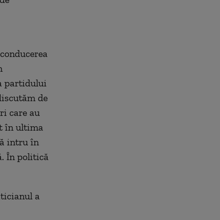
a conducerea
n
a partidului
 discutăm de
ri care au
t în ultima
ă intru în
 În politică
ticianul a