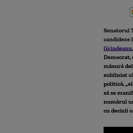
Senatorul T
candideze l
Grindeanu
Democrat, c
măsură del
subliniat c
politică,
„e
să se manif
numărul unu
cu decizii 