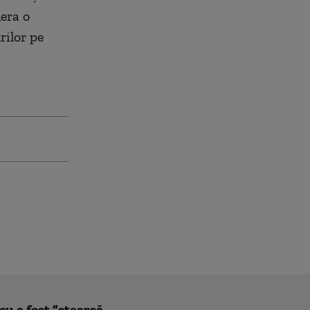
nera o
rilor pe
u a fost ”ștearsă