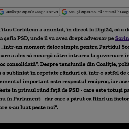
Urmărește
Digi24
în Google Discover
Adaugă
Digi24
ca sursă preferată în Googl
itus Corlățean a anunțat, în direct la Digi24, că a d
a șefia PSD, unde îl va avea drept adversar pe
Sorin
,
„într-un moment deloc simplu pentru Partidul Soc
are a ales să meargă către intrarea la guvernare î
oc consolidată
”. Despre tensiunile din Coaliție, poli
ă a subliniat în repetate rânduri că, într-o astfel de
lementul important este respectul reciproc, iar ace
este în primul rând față de PSD - care este totuși p
 în Parlament - dar care a părut ca fiind un facto
care s-au luat peste noi
”.