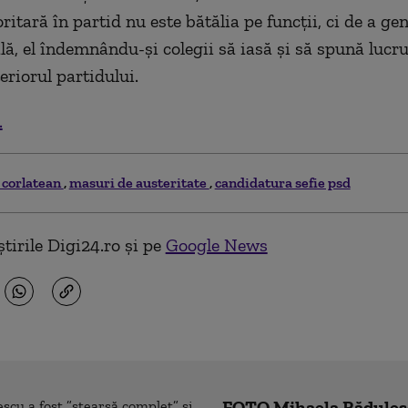
ritară în partid nu este bătălia pe funcţii, ci de a ge
lă, el îndemnându-şi colegii să iasă şi să spună lucru
eriorul partidului.
.
s corlatean
masuri de austeritate
candidatura sefie psd
tirile Digi24.ro și pe
Google News
FOTO Mihaela Rădulesc