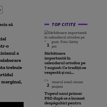
e
TOP CITITE
ecis să
ial
1
ntr-o
ticianul a
Sărbătoare
importantă în
 colaborare
calendarul ortodox pe
sta trebuie
7 august: Ce tradiții se
respectă și cui...
artidul
r marginal,
2
Tupeul unui primar
PSD după ce a încasat
despăgubiri pentru