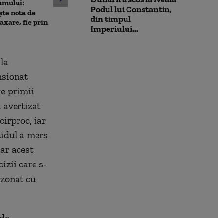
10 luni de la ex
umului:
pușcașii marini români au
Podul lui Constantin,
Rahova: Oameni
ște nota de
testat vehiculele de asalt
din timpul
așteaptă să intr
taxare, fie prin
amfibiu AAV-7 alături de
Imperiului...
Primarul Cipri
militarii SUA
„Am comandat 
la
nsionat
re primii
 avertizat
cirproc, iar
tidul a mers
iar acest
izii care s-
ezonat cu
 de