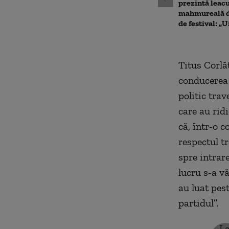
prezintă leac
mahmureală d
de festival: „U
Titus Corlă
conducerea 
politic trav
care au rid
că, într-o c
respectul t
spre intrar
lucru s-a vă
au luat pest
partidul
”.
La