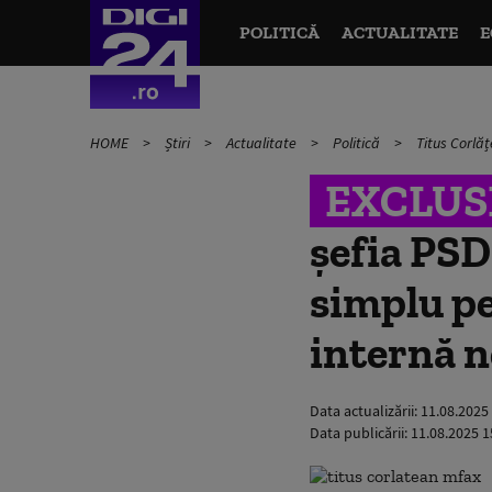
POLITICĂ
ACTUALITATE
E
HOME
Știri
Actualitate
Politică
Titus Corlăț
EXCLUS
șefia PS
simplu pe
internă 
Data actualizării:
11.08.2025
Data publicării:
11.08.2025 1