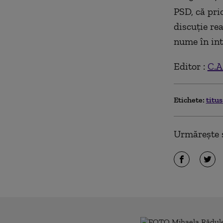
PSD, că prio
discuţie rea
nume în int
Editor :
C.A
Etichete:
titu
Urmărește ș