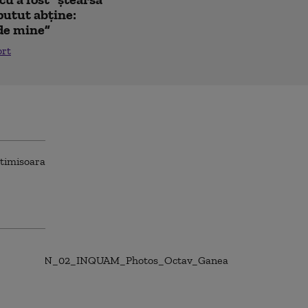
putut abține:
 de mine”
ort