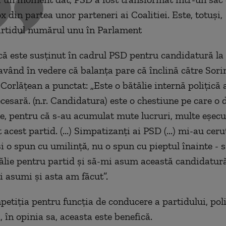
x din partea unor parteneri ai Coalitiei. Este, totuși,
rtidul numărul unu în Parlament
că este susținut în cadrul PSD pentru candidatură l
 având în vedere că balanța pare că înclină către Sori
Corlățean a punctat:
„
Este o bătălie internă polițică 
ecesară. (n.r. Candidatura) este o chestiune pe care o
, pentru că s-au acumulat mute lucruri, multe eșecu
acest partid. (...) Simpatizanți ai PSD (...) mi-au ceru
i o spun cu umilință, nu o spun cu pieptul înainte - s
ălie pentru partid și să-mi asum această candidatură.
ți asumi și asta am făcut
”.
etiția pentru funcția de conducere a partidului, poli
, în opinia sa, aceasta este benefică.