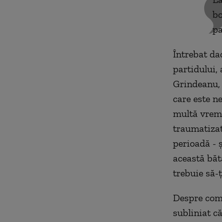
bo
pa
Întrebat da
partidului,
Grindeanu, 
care este n
multă vreme
traumatizat 
perioadă - ș
această băt
trebuie să-
Despre comp
subliniat că