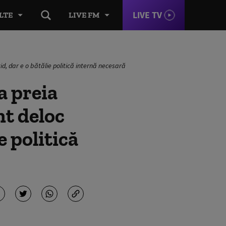
LIVE TV
LTE
LIVE FM
d, dar e o bătălie politică internă necesară
a preia
t deloc
e politică