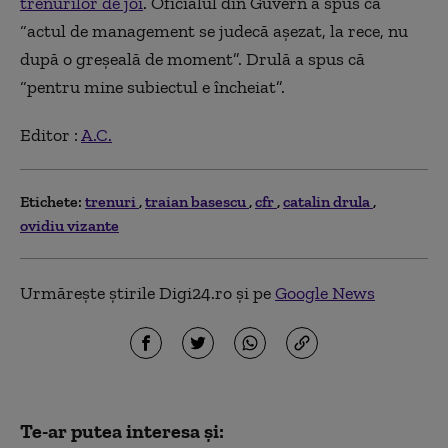
trenurilor de joi
. Oficialul din Guvern a spus că
“actul de management se judecă aşezat, la rece, nu
după o greşeală de moment”. Drulă a spus că
“pentru mine subiectul e încheiat”.
Editor :
A.C.
Etichete:
trenuri
traian basescu
cfr
catalin drula
ovidiu vizante
Urmărește știrile Digi24.ro și pe
Google News
Te-ar putea interesa și: