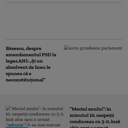
Traian Băsescu, despre criza
energetică: „Este un caz penal. Am
ajuns aici cu niște panarame de
miniștri”
Băsescu, despre
amendamentul PSD la
legea ANI: „Și un
absolvent de liceu le
spunea că e
neconstituţional”
”Meciul anului”: în
minutul 10, oaspeții
conduceau cu 3-0, însă
abia apoi a urmat