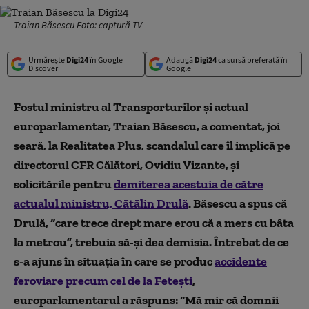
Traian Băsescu Foto: captură TV
Urmărește
Digi24
în Google
Adaugă
Digi24
ca sursă preferată în
Discover
Google
Fostul ministru al Transporturilor și actual
europarlamentar, Traian Băsescu, a comentat, joi
seară, la Realitatea Plus, scandalul care îl implică pe
directorul CFR Călători, Ovidiu Vizante, și
solicitările pentru
demiterea acestuia de către
actualul ministru, Cătălin Drulă
. Băsescu a spus că
Drulă, “care trece drept mare erou că a mers cu bâta
la metrou”, trebuia să-și dea demisia. Întrebat de ce
s-a ajuns în situația în care se produc
accidente
feroviare precum cel de la Fetești
,
europarlamentarul a răspuns: “Mă mir că domnii