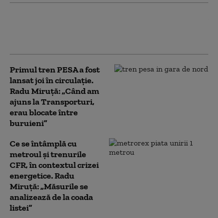
Pasageri dezamăgiți de noul tren PESA: A
ajuns la destinație cu o oră întârziere, iar în
vagoane a fost „ca în cuptor”
Primul tren PESA a fost
lansat joi în circulație.
Radu Miruță: „Când am
ajuns la Transporturi,
erau blocate între
buruieni”
Ce se întâmplă cu
metroul și trenurile
CFR, în contextul crizei
energetice. Radu
Miruță: „Măsurile se
analizează de la coada
listei”