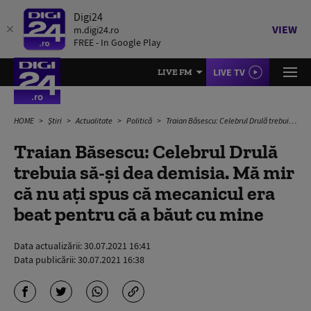
Digi24
VIEW
m.digi24.ro
FREE - In Google Play
LIVE TV
LIVE FM
HOME
Știri
Actualitate
Politică
Traian Băsescu: Celebrul Drulă trebuia să-și dea demisia. Mă mir că nu ați spus că mecanicul era beat pentru că a băut cu mine
Traian Băsescu: Celebrul Drulă
trebuia să-și dea demisia. Mă mir
că nu ați spus că mecanicul era
beat pentru că a băut cu mine
Data actualizării:
30.07.2021 16:41
Data publicării:
30.07.2021 16:38