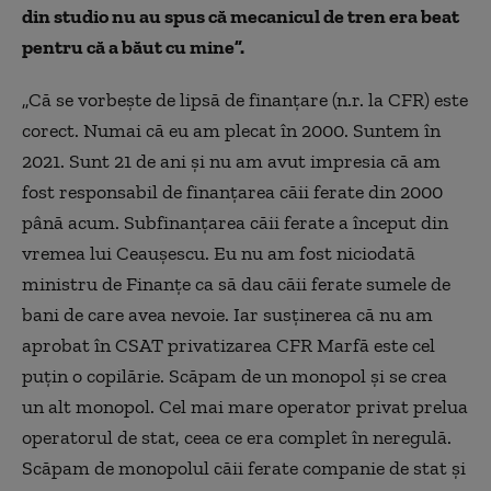
din studio nu au spus că mecanicul de tren era beat
pentru că a băut cu mine”.
„Că se vorbește de lipsă de finanțare (n.r. la CFR) este
corect. Numai că eu am plecat în 2000. Suntem în
2021. Sunt 21 de ani și nu am avut impresia că am
fost responsabil de finanțarea căii ferate din 2000
până acum. Subfinanțarea căii ferate a început din
vremea lui Ceaușescu. Eu nu am fost niciodată
ministru de Finanțe ca să dau căii ferate sumele de
bani de care avea nevoie. Iar susținerea că nu am
aprobat în CSAT privatizarea CFR Marfă este cel
puțin o copilărie. Scăpam de un monopol și se crea
un alt monopol. Cel mai mare operator privat prelua
operatorul de stat, ceea ce era complet în neregulă.
Scăpam de monopolul căii ferate companie de stat și