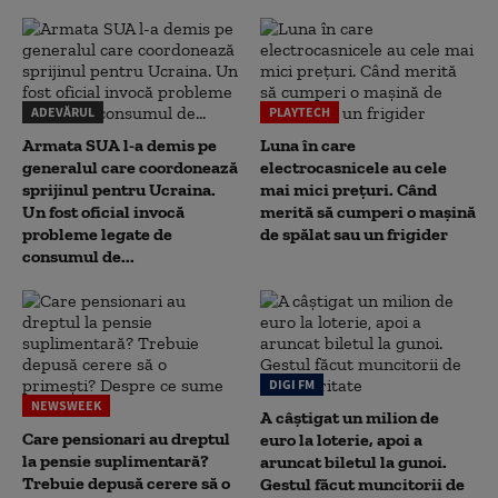
ADEVĂRUL
PLAYTECH
Armata SUA l-a demis pe
Luna în care
generalul care coordonează
electrocasnicele au cele
sprijinul pentru Ucraina.
mai mici prețuri. Când
Un fost oficial invocă
merită să cumperi o mașină
probleme legate de
de spălat sau un frigider
consumul de...
DIGI FM
NEWSWEEK
A câștigat un milion de
Care pensionari au dreptul
euro la loterie, apoi a
la pensie suplimentară?
aruncat biletul la gunoi.
Trebuie depusă cerere să o
Gestul făcut muncitorii de