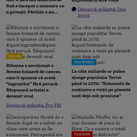
Sud a început o ninsoare ca-
Descarcă aplicația Digi
n povești: Pârtiile s-au...
Sport
PRO FM
DIGI WORLD
Rihanna a emoționat o
La câte miliarde ar putea
femeie bolnavă de cancer,
ajunge populația Terrei
care îi spusese că arată
până în 2070. "Sistemele de
"îngrozitor" fără perucă.
susținere a vieții pe planetă
Răspunsul artistei a
sunt deja sub presiune"
devenit viral
Descarcă aplicația Pro FM
FILM NOW