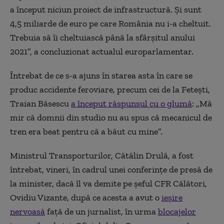
a început niciun proiect de infrastructură. Și sunt
4,5 miliarde de euro pe care România nu i-a cheltuit.
Trebuia să îi cheltuiască până la sfârșitul anului
2021”, a concluzionat actualul europarlamentar.
Întrebat de ce s-a ajuns în starea asta în care se
produc accidente feroviare, precum cei de la Fetești,
Traian Băsescu
a început răspunsul cu o glumă
: „Mă
mir că domnii din studio nu au spus că mecanicul de
tren era beat pentru că a băut cu mine”.
Ministrul Transporturilor, Cătălin Drulă, a fost
întrebat, vineri, în cadrul unei conferințe de presă de
la minister, dacă îl va demite pe șeful CFR Călători,
Ovidiu Vizante, după ce acesta a avut o
ieșire
nervoasă
față de un jurnalist, în urma
blocajelor