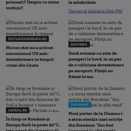
primești? Despre ce sume
la salubritate
vorbim?
Descarcă aplicația Digi FM
EDITIADEDIMINEATA.RO
ADEVARUL
Niciun stat nu a activat
Două avioane cu sute de
mecanismul UE anti-
pasageri la bord, la un pas
dezinformare în timpul
de o coliziune devastatoare
crizei din Ceuta
pe aeroport. Piloții au
frânat brusc
DIGI SPORT
GANDUL.RO
Noul portar de la Dinamo i-
În timp ce România și
a atras atenția unei actrițe
Europa fierb la peste 40°C,
din România: ”Am fost
într-o țară din America de
împreună în altă viață”