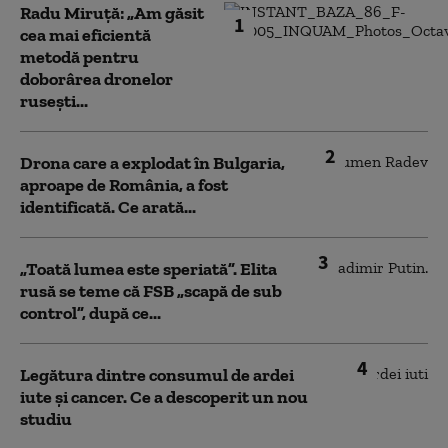
Radu Miruță: „Am găsit
1
cea mai eficientă
metodă pentru
doborârea dronelor
rusești...
2
Drona care a explodat în Bulgaria,
aproape de România, a fost
identificată. Ce arată...
3
„Toată lumea este speriată”. Elita
rusă se teme că FSB „scapă de sub
control”, după ce...
4
Legătura dintre consumul de ardei
iute și cancer. Ce a descoperit un nou
studiu