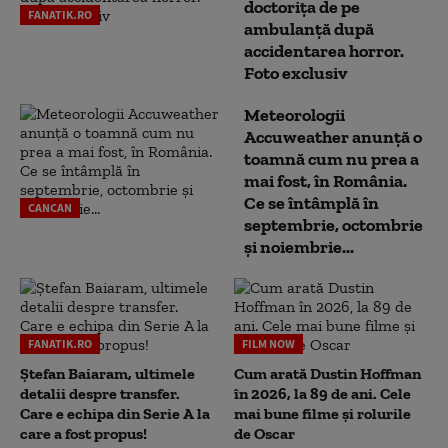
doctoriţa de pe
FANATIK.RO
ambulanţă după
accidentarea horror.
Foto exclusiv
Meteorologii
Accuweather anunță o
toamnă cum nu prea a
mai fost, în România.
Ce se întâmplă în
CANCAN
septembrie, octombrie
și noiembrie...
FANATIK.RO
FILM NOW
Ștefan Baiaram, ultimele
Cum arată Dustin Hoffman
detalii despre transfer.
în 2026, la 89 de ani. Cele
Care e echipa din Serie A la
mai bune filme și rolurile
care a fost propus!
de Oscar