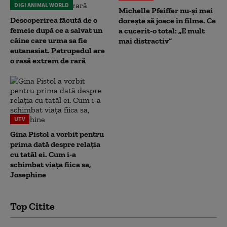
DIGI ANIMAL WORLD
Michelle Pfeiffer nu-și mai
Descoperirea făcută de o
dorește să joace în filme. Ce
femeie după ce a salvat un
a cucerit-o total: „E mult
câine care urma sa fie
mai distractiv”
eutanasiat. Patrupedul are
o rasă extrem de rară
UTV
Gina Pistol a vorbit pentru
prima dată despre relația
cu tatăl ei. Cum i-a
schimbat viața fiica sa,
Josephine
Top Citite