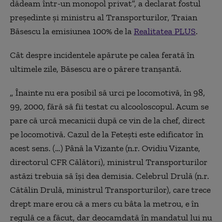
dădeam într-un monopol privat”, a declarat fostul
președinte și ministru al Transporturilor, Traian
Băsescu la emisiunea 100% de la
Realitatea PLUS
.
Cât despre incidentele apărute pe calea ferată în
ultimele zile, Băsescu are o părere tranșantă.
„ Înainte nu era posibil să urci pe locomotivă, în 98,
99, 2000, fără să fii testat cu alcooloscopul. Acum se
pare că urcă mecanicii după ce vin de la chef, direct
pe locomotivă. Cazul de la Fetești este edificator în
acest sens. (…) Până la Vizante (n.r. Ovidiu Vizante,
directorul CFR Călători), ministrul Transporturilor
astăzi trebuia să își dea demisia. Celebrul Drulă (n.r.
Cătălin Drulă, ministrul Transporturilor), care trece
drept mare erou că a mers cu bâta la metrou, e în
regulă ce a făcut, dar deocamdată în mandatul lui nu