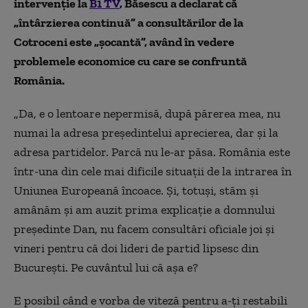
intervenție la
B1 TV
, Băsescu a declarat că
„întârzierea continuă” a consultărilor de la
Cotroceni este „șocantă”, având în vedere
problemele economice cu care se confruntă
România.
„Da, e o lentoare nepermisă, după părerea mea, nu
numai la adresa președintelui aprecierea, dar și la
adresa partidelor. Parcă nu le-ar păsa. România este
într-una din cele mai dificile situații de la intrarea în
Uniunea Europeană încoace. Și, totuși, stăm și
amânăm și am auzit prima explicație a domnului
președinte Dan, nu facem consultări oficiale joi și
vineri pentru că doi lideri de partid lipsesc din
București. Pe cuvântul lui că așa e?
E posibil când e vorba de viteză pentru a-ți restabili