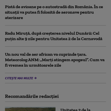
Pistă de avioane pe o autostradă din România. În ce
situații va putea fi folosită de aeronave pentru
aterizare
Radu Miruță, după creșterea nivelul Dunării: Cel
puțin alte 9 zile pentru Unitatea 2 de la Cernavodă
Un nou val de aer african va cuprinde țara.
Meteorolog ANM: „Marți atingem apogeul”. Cum va
fi vremea în următoarele zile
CITEȘTE MAI MULTE
Recomandările redacţiei
Unitatea 2 de la