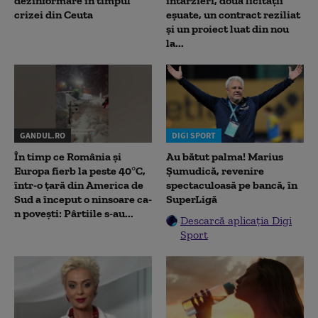
dezinformare în timpul
întârzieri, două licitații
crizei din Ceuta
eșuate, un contract reziliat
și un proiect luat din nou
la...
GANDUL.RO
DIGI SPORT
În timp ce România și
Au bătut palma! Marius
Europa fierb la peste 40°C,
Șumudică, revenire
într-o țară din America de
spectaculoasă pe bancă, în
Sud a început o ninsoare ca-
SuperLigă
n povești: Pârtiile s-au...
Descarcă aplicația Digi
Sport