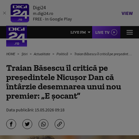
Digi24
VIEW
m.digi24.ro
FREE - In Google Play
LIVE TV
LIVE FM
HOME
Știri
Actualitate
Politică
Traian Băsescu îl critică pe președintele Nicușor Dan că întârzie desemnarea unui nou premier: „E șocant”
Traian Băsescu îl critică pe
președintele Nicușor Dan că
întârzie desemnarea unui nou
premier: „E șocant”
Data publicării:
15.05.2026 09:18