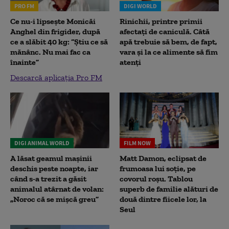
PRO FM
DIGI WORLD
Ce nu-i lipsește Monicăi
Rinichii, printre primii
Anghel din frigider, după
afectați de caniculă. Câtă
ce a slăbit 40 kg: “Știu ce să
apă trebuie să bem, de fapt,
mănânc. Nu mai fac ca
vara și la ce alimente să fim
înainte”
atenți
Descarcă aplicația Pro FM
DIGI ANIMAL WORLD
FILM NOW
A lăsat geamul mașinii
Matt Damon, eclipsat de
deschis peste noapte, iar
frumoasa lui soție, pe
când s-a trezit a găsit
covorul roșu. Tablou
animalul atârnat de volan:
superb de familie alături de
„Noroc că se mișcă greu”
două dintre fiicele lor, la
Seul