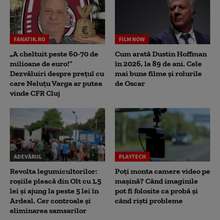
FANATIK.RO
FILM NOW
„A cheltuit peste 60-70 de
Cum arată Dustin Hoffman
milioane de euro!”
în 2026, la 89 de ani. Cele
Dezvăluiri despre prețul cu
mai bune filme și rolurile
care Neluțu Varga ar putea
de Oscar
vinde CFR Cluj
ADEVĂRUL
PLAYTECH
Revolta legumicultorilor:
Poți monta camere video pe
roșiile pleacă din Olt cu 1,5
mașină? Când imaginile
lei și ajung la peste 5 lei în
pot fi folosite ca probă și
Ardeal. Cer controale și
când riști probleme
eliminarea samsarilor