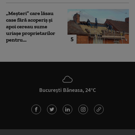
„Meșteri” care lăsau
case fără acoperiș și
apoi cereau sume
uriașe proprietarilor
5
pentru...
București Băneasa, 24°C