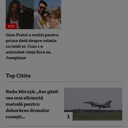
UTV
Gina Pistol a vorbit pentru
prima dată despre relația
cu tatăl ei. Cum i-a
schimbat viața fiica sa,
Josephine
Top Citite
Radu Miruță: „Am găsit
cea mai eficientă
metodă pentru
doborârea dronelor
1
rusești...