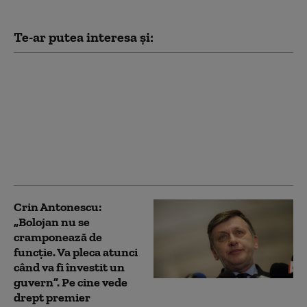
Te-ar putea interesa și:
Crin Antonescu îi cere
lui Nicușor Dan să
rezolve criza
guvernării: „Un
președinte, ca să
merite să îl am, trebuie
să poată”
Crin Antonescu:
„Bolojan nu se
cramponează de
funcție. Va pleca atunci
când va fi învestit un
guvern”. Pe cine vede
drept premier