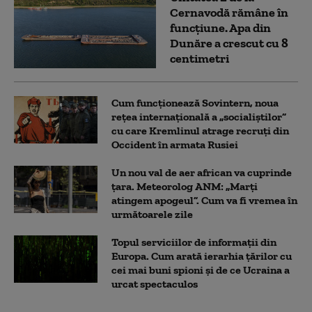
Cernavodă rămâne în
funcțiune. Apa din
Dunăre a crescut cu 8
centimetri
Cum funcționează Sovintern, noua
rețea internațională a „socialiștilor”
cu care Kremlinul atrage recruți din
Occident în armata Rusiei
Un nou val de aer african va cuprinde
țara. Meteorolog ANM: „Marți
atingem apogeul”. Cum va fi vremea în
următoarele zile
Topul serviciilor de informații din
Europa. Cum arată ierarhia țărilor cu
cei mai buni spioni și de ce Ucraina a
urcat spectaculos