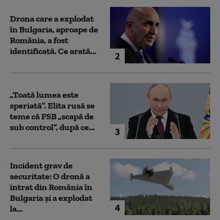
Drona care a explodat
în Bulgaria, aproape de
România, a fost
identificată. Ce arată...
2
„Toată lumea este
speriată”. Elita rusă se
teme că FSB „scapă de
sub control”, după ce...
3
Incident grav de
securitate: O dronă a
intrat din România în
Bulgaria şi a explodat
4
la...