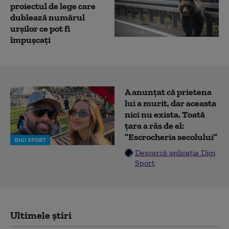
proiectul de lege care
dublează numărul
urșilor ce pot fi
împușcați
A anunțat că prietena
lui a murit, dar aceasta
nici nu exista. Toată
țara a râs de el:
”Escrocheria secolului”
DIGI SPORT
Descarcă aplicația Digi
Sport
Ultimele știri