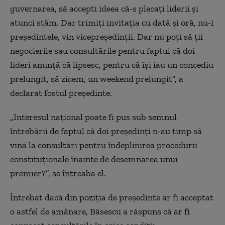
guvernarea, să accepti ideea că-s plecați liderii și
atunci stăm. Dar trimiți invitația cu dată și oră, nu-i
președintele, vin vicepreședinții. Dar nu poți să ții
negocierile sau consultările pentru faptul că doi
lideri anunță că lipsesc, pentru că își iau un concediu
prelungit, să zicem, un weekend prelungit”, a
declarat fostul președinte.
„Interesul național poate fi pus sub semnul
întrebării de faptul că doi președinți n-au timp să
vină la consultări pentru îndeplinirea procedurii
constituționale înainte de desemnarea unui
premier?”, se întreabă el.
Întrebat dacă din poziția de președinte ar fi acceptat
o astfel de amânare, Băsescu a răspuns că ar fi