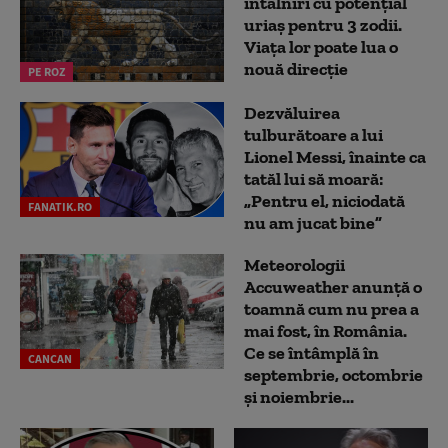
întâlniri cu potențial
uriaș pentru 3 zodii.
Viața lor poate lua o
nouă direcție
PE ROZ
Dezvăluirea
tulburătoare a lui
Lionel Messi, înainte ca
tatăl lui să moară:
„Pentru el, niciodată
FANATIK.RO
nu am jucat bine”
Meteorologii
Accuweather anunță o
toamnă cum nu prea a
mai fost, în România.
Ce se întâmplă în
CANCAN
septembrie, octombrie
și noiembrie...