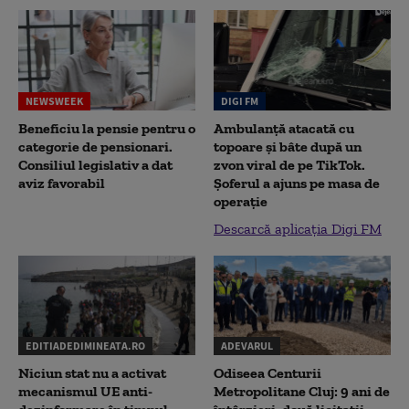
NEWSWEEK
DIGI FM
Beneficiu la pensie pentru o
Ambulanță atacată cu
categorie de pensionari.
topoare și bâte după un
Consiliul legislativ a dat
zvon viral de pe TikTok.
aviz favorabil
Șoferul a ajuns pe masa de
operație
Descarcă aplicația Digi FM
EDITIADEDIMINEATA.RO
ADEVARUL
Niciun stat nu a activat
Odiseea Centurii
mecanismul UE anti-
Metropolitane Cluj: 9 ani de