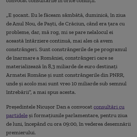
convocat consultările în orice condiții.
„E șocant. Eu le făceam sâmbătă, duminică, în ziua
de Anul Nou, de Paști, de Crăciun, când era țara cu
probleme, dar, mă rog, mi se pare nelalocul ei
această întârziere continuă, mai ales că avem
constrângeri. Sunt constrângerile de pe programul
de înarmare a României, constrângeri care se
materializează în 8,3 miliarde de euro destinați
Armatei Române și sunt constrângerile din PNRR,
unde și acolo mai sunt vreo 10 miliarde sub semnul
întrebării”, a mai spus acesta.
Preşedintele Nicuşor Dan a convocat
consultări cu
partidele
şi formaţiunile parlamentare, pentru ziua
de luni, începând cu ora 09:00, în vederea desemnării
premierului.