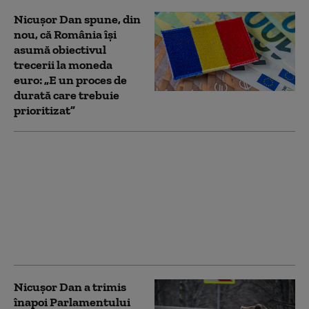
Nicușor Dan spune, din
nou, că România își
asumă obiectivul
trecerii la moneda
euro: „E un proces de
durată care trebuie
prioritizat”
Mesajul lui Nicușor
Dan după decizia
Moody’s privind
ratingul de țară: „A
confirmat pașii
importanți pe care
România i-a făcut”
Nicușor Dan a trimis
înapoi Parlamentului