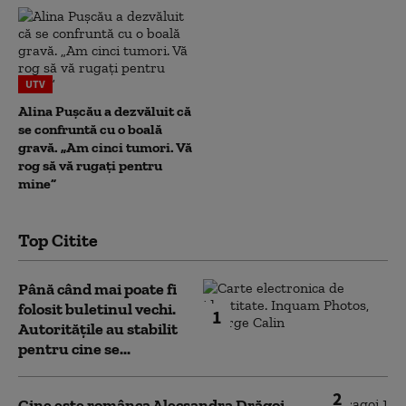
UTV
Alina Pușcău a dezvăluit că
se confruntă cu o boală
gravă. „Am cinci tumori. Vă
rog să vă rugați pentru
mine”
Top Citite
Până când mai poate fi
folosit buletinul vechi.
1
Autoritățile au stabilit
pentru cine se...
2
Cine este românca Alecsandra Drăgoi,