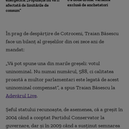
energetică: „Populația nu va fi
exclusă de anchetatori
afectată de limitările de
consum”
În prag de despărţire de Cotroceni, Traian Băsescu
face un bilanţ al greşelilor din cei zece ani de
mandat:
„Vă pot spune una din marile greşeli: votul
uninominal. Nu numai numărul, 588, ci calitatea
proastă a multor parlamentari este legată de acest
uninominal compensat”, a spus Traian Băsescu la
Adevărul Live
.
Şeful statului recunoaşte, de asemenea, că a greşit în
2004 când a cooptat Partidul Conservator la
guvernare, dar şi în 2009 când a susţinut semnarea