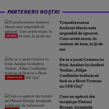
PARTENERII NOȘTRI
Transformarea
Andreei Marin este
imposibil de ignorat.
PE ROZ
Cum arată acum, în
costum de baie, la 51 de
ani
De ce a jucat Craiova cu
frică. Analiza lui Andrei
Vochin: „Filipe
Coelhinho trebuia să
FANATIK.RO
facă ce a făcut Tromso
cu CFR Cluj”
Cum au apărut doi
turiști pe Platoul
Bucegi. Imaginile