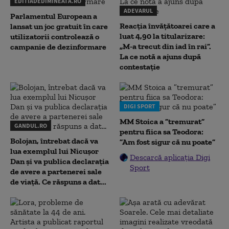
EDITIADEDIMINEATA.RO
ADEVARUL
Parlamentul European a
Reacția învățătoarei care a
lansat un joc gratuit în care
luat 4,90 la titularizare:
utilizatorii controlează o
„M-a trecut din iad în rai”.
campanie de dezinformare
La ce notă a ajuns după
contestație
DIGI SPORT
MM Stoica a ”tremurat”
GANDUL.RO
pentru fiica sa Teodora:
Bolojan, întrebat dacă va
”Am fost sigur că nu poate”
lua exemplul lui Nicușor
Descarcă aplicația Digi
Dan și va publica declarația
Sport
de avere a partenerei sale
de viață. Ce răspuns a dat...