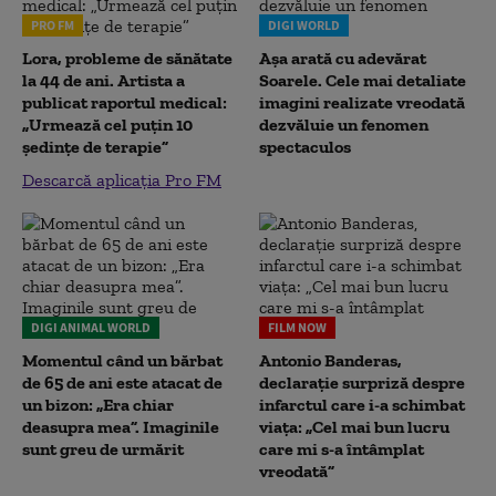
PRO FM
DIGI WORLD
Lora, probleme de sănătate
Așa arată cu adevărat
la 44 de ani. Artista a
Soarele. Cele mai detaliate
publicat raportul medical:
imagini realizate vreodată
„Urmează cel puțin 10
dezvăluie un fenomen
ședințe de terapie”
spectaculos
Descarcă aplicația Pro FM
DIGI ANIMAL WORLD
FILM NOW
Momentul când un bărbat
Antonio Banderas,
de 65 de ani este atacat de
declarație surpriză despre
un bizon: „Era chiar
infarctul care i-a schimbat
deasupra mea”. Imaginile
viața: „Cel mai bun lucru
sunt greu de urmărit
care mi s-a întâmplat
vreodată”