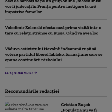
Zeci de bărbați de pe un grup online „masculinist”
vor fi judecați în Franța pentru instigare la ură
împotriva femeilor
Volodimir Zelenski efectuează prima vizită într-o
țară cu relații strânse cu Rusia. Când va avea loc
Văduva activistului Navalnîi îndeamnă ruşii să
voteze partidul liberal Iabloko, formațiune care se
opune continuării războiului
CITEȘTE MAI MULTE
Recomandările redacţiei
Cristian Bușoi:
„Populația nu va fi