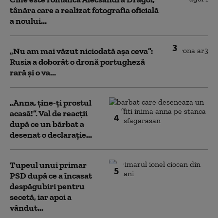
tânăra care a realizat fotografia oficială
a noului...
3
„Nu am mai văzut niciodată așa ceva”:
Rusia a doborât o dronă portugheză
rară și o va...
„Anna, ţine-ţi prostul
acasă!”. Val de reacții
4
după ce un bărbat a
desenat o declarație...
Tupeul unui primar
5
PSD după ce a încasat
despăgubiri pentru
secetă, iar apoi a
vândut...