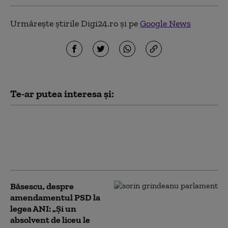
Urmărește știrile Digi24.ro și pe
Google News
Te-ar putea interesa și:
Traian Băsescu, despre criza
energetică: „Este un caz penal. Am
ajuns aici cu niște panarame de
miniștri”
Băsescu, despre
amendamentul PSD la
legea ANI: „Și un
absolvent de liceu le