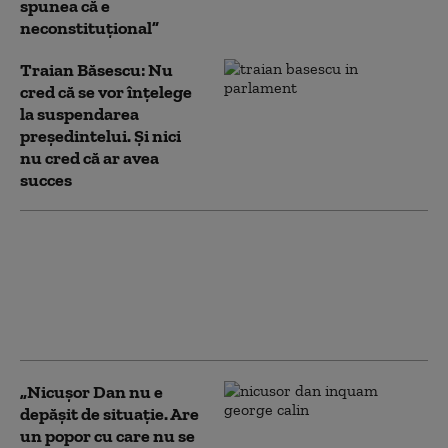
spunea că e
neconstituţional”
Traian Băsescu: Nu
cred că se vor înţelege
la suspendarea
preşedintelui. Şi nici
nu cred că ar avea
succes
Băsescu: Bolojan va trebui să
refacă coaliţia pentru un timp.
Țara a fost adusă în situaţia în
care este acum de tandemul PSD-
PNL
„Nicușor Dan nu e
depășit de situație. Are
un popor cu care nu se