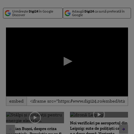
Urmărește
Digi24
în Google
Adaugă
Digi24
ca sursă preferată în
Discover
Google
0
embed
seconds
of
0
seconds
Noi verificări pe aeroportul din
Leipzig: sute de polițiști caută
Cristian Bușoi, despre criza
o a doua dronă. Varianta