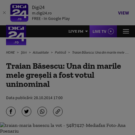
Digi24
VIEW
m.digi24.ro
FREE - In Google Play
LIVE TV
LIVE FM
HOME
Știri
Actualitate
Politică
Traian Băsescu: Una din marile mele greșeli a fost votul uninominal
Traian Băsescu: Una din marile
mele greșeli a fost votul
uninominal
Data publicării:
28.10.2014 17:00