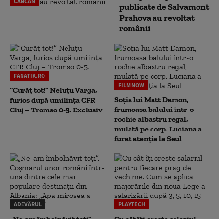
CANCAN
publicate de Salvamont
Prahova au revoltat
românii
FANATIK.RO
FILM NOW
“Curăț tot!” Neluțu Varga,
Soția lui Matt Damon,
furios după umilința CFR
frumoasa balului într-o
Cluj – Tromso 0-5. Exclusiv
rochie albastru regal,
mulată pe corp. Luciana a
furat atenția la Seul
ADEVĂRUL
PLAYTECH
„Ne-am îmbolnăvit toți”.
Cu cât îți crește salariul