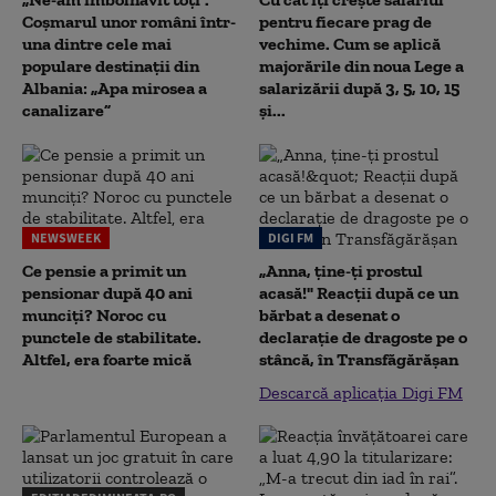
Coșmarul unor români într-
pentru fiecare prag de
una dintre cele mai
vechime. Cum se aplică
populare destinații din
majorările din noua Lege a
Albania: „Apa mirosea a
salarizării după 3, 5, 10, 15
canalizare”
și...
NEWSWEEK
DIGI FM
Ce pensie a primit un
„Anna, ţine-ţi prostul
pensionar după 40 ani
acasă!" Reacţii după ce un
munciți? Noroc cu
bărbat a desenat o
punctele de stabilitate.
declaraţie de dragoste pe o
Altfel, era foarte mică
stâncă, în Transfăgărăşan
Descarcă aplicația Digi FM