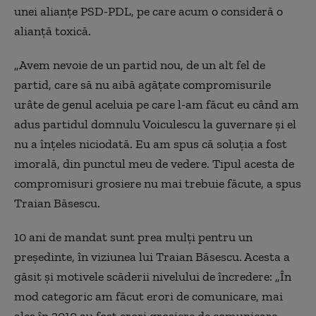
unei alianţe PSD-PDL, pe care acum o consideră o
alianţă toxică.
„Avem nevoie de un partid nou, de un alt fel de
partid, care să nu aibă agăţate compromisurile
urâte de genul aceluia pe care l-am făcut eu când am
adus partidul domnulu Voiculescu la guvernare şi el
nu a înțeles niciodată. Eu am spus că soluția a fost
imorală, din punctul meu de vedere. Tipul acesta de
compromisuri grosiere nu mai trebuie făcute, a spus
Traian Băsescu.
10 ani de mandat sunt prea mulţi pentru un
preşedinte, în viziunea lui Traian Băsescu. Acesta a
găsit şi motivele scăderii nivelului de încredere: „În
mod categoric am făcut erori de comunicare, mai
ales în 2010 au fost erori grosiere de comunicare,