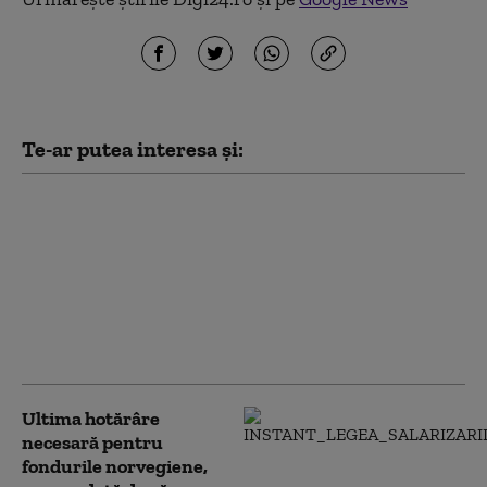
Te-ar putea interesa și:
Noua Lege a
Integrității a trecut de
votul Parlamentului.
Ceartă pe averile
partenerilor: „Cu
amantele nu sunt
relații ca între soți”
Ultima hotărâre
necesară pentru
fondurile norvegiene,