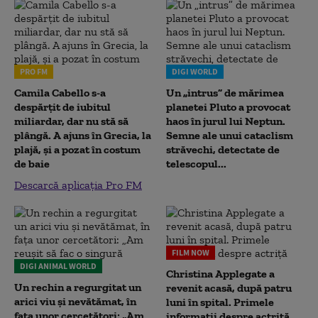
PRO FM
DIGI WORLD
Camila Cabello s-a
Un „intrus” de mărimea
despărțit de iubitul
planetei Pluto a provocat
miliardar, dar nu stă să
haos în jurul lui Neptun.
plângă. A ajuns în Grecia, la
Semne ale unui cataclism
plajă, și a pozat în costum
străvechi, detectate de
de baie
telescopul...
Descarcă aplicația Pro FM
FILM NOW
DIGI ANIMAL WORLD
Christina Applegate a
Un rechin a regurgitat un
revenit acasă, după patru
arici viu și nevătămat, în
luni în spital. Primele
fața unor cercetători: „Am
informații despre actriță