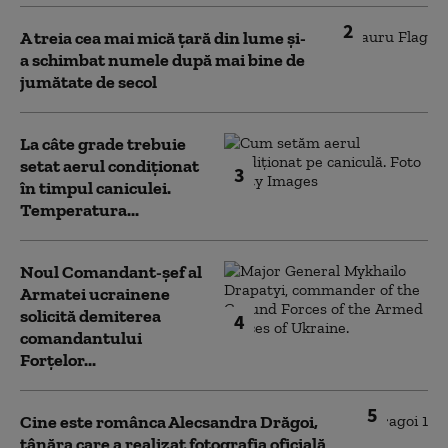
2
A treia cea mai mică țară din lume și-
a schimbat numele după mai bine de
jumătate de secol
La câte grade trebuie
setat aerul condiționat
3
în timpul caniculei.
Temperatura...
Noul Comandant-șef al
Armatei ucrainene
solicită demiterea
4
comandantului
Forțelor...
5
Cine este românca Alecsandra Drăgoi,
tânăra care a realizat fotografia oficială