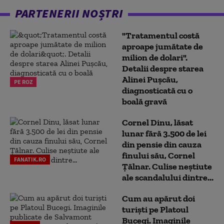
PARTENERII NOȘTRI
"Tratamentul costă
aproape jumătate de
milion de dolari".
Detalii despre starea
Alinei Pușcău,
PE ROZ
diagnosticată cu o
boală gravă
Cornel Dinu, lăsat
lunar fără 3.500 de lei
din pensie din cauza
finului său, Cornel
FANATIK.RO
Țălnar. Culise neștiute
ale scandalului dintre...
Cum au apărut doi
turiști pe Platoul
Bucegi. Imaginile