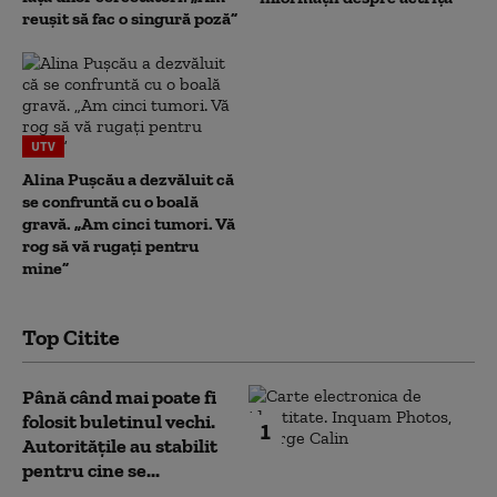
reușit să fac o singură poză”
UTV
Alina Pușcău a dezvăluit că
se confruntă cu o boală
gravă. „Am cinci tumori. Vă
rog să vă rugați pentru
mine”
Top Citite
Până când mai poate fi
folosit buletinul vechi.
1
Autoritățile au stabilit
pentru cine se...