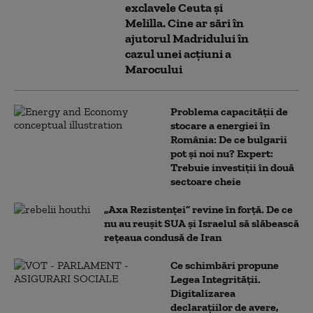
exclavele Ceuta și
Melilla. Cine ar sări în
ajutorul Madridului în
cazul unei acțiuni a
Marocului
Problema capacității de
stocare a energiei în
România: De ce bulgarii
pot și noi nu? Expert:
Trebuie investiții în două
sectoare cheie
„Axa Rezistenței” revine în forță. De ce
nu au reușit SUA și Israelul să slăbească
rețeaua condusă de Iran
Ce schimbări propune
Legea Integrității.
Digitalizarea
declarațiilor de avere,