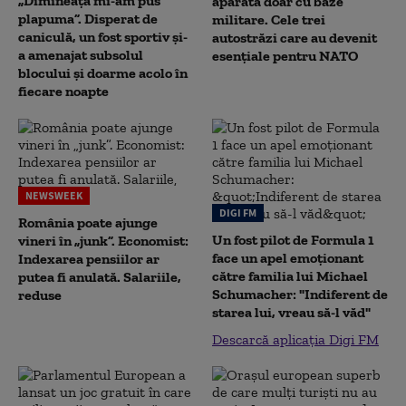
„Dimineață mi-am pus
apărată doar cu baze
plapuma”. Disperat de
militare. Cele trei
caniculă, un fost sportiv și-
autostrăzi care au devenit
a amenajat subsolul
esențiale pentru NATO
blocului și doarme acolo în
fiecare noapte
NEWSWEEK
DIGI FM
România poate ajunge
Un fost pilot de Formula 1
vineri în „junk”. Economist:
face un apel emoționant
Indexarea pensiilor ar
către familia lui Michael
putea fi anulată. Salariile,
Schumacher: "Indiferent de
reduse
starea lui, vreau să-l văd"
Descarcă aplicația Digi FM