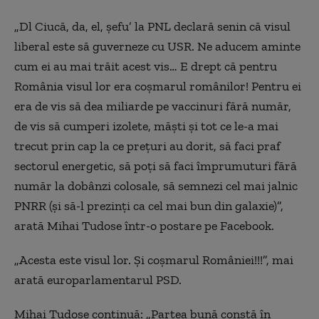
„Dl Ciucă, da, el, şefu’ la PNL declară senin că visul
liberal este să guverneze cu USR. Ne aducem aminte
cum ei au mai trăit acest vis… E drept că pentru
România visul lor era coşmarul românilor! Pentru ei
era de vis să dea miliarde pe vaccinuri fără număr,
de vis să cumperi izolete, măşti şi tot ce le-a mai
trecut prin cap la ce preţuri au dorit, să faci praf
sectorul energetic, să poţi să faci împrumuturi fără
număr la dobânzi colosale, să semnezi cel mai jalnic
PNRR (şi să-l prezinţi ca cel mai bun din galaxie)”,
arată Mihai Tudose într-o postare pe Facebook.
„Acesta este visul lor. Şi coşmarul României!!!”, mai
arată europarlamentarul PSD.
Mihai Tudose continuă: „Partea bună constă în