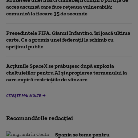
Routerele unei mărci chinezești conțin o portiță de
acces ascunsă care face rețeaua vulnerabilă:
comunică la fiecare 35 de secunde
Președintele FIFA, Gianni Infantino, îşi joacă ultima
carte. Ce a promis unei federații la schimb cu
sprijinul public
Acţiunile SpaceX se prăbuşesc după explozia
cheltuielilor pentru AI şi apropierea termenului la
care expiră restricţiile de vânzare
CITEȘTE MAI MULTE
Recomandările redacţiei
Spania se teme pentru