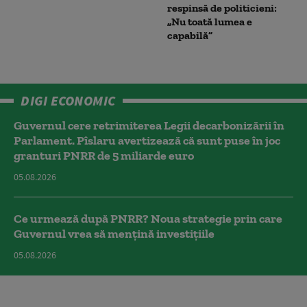
respinsă de politicieni:
„Nu toată lumea e
capabilă”
DIGI ECONOMIC
Guvernul cere retrimiterea Legii decarbonizării în
Parlament. Pîslaru avertizează că sunt puse în joc
granturi PNRR de 5 miliarde euro
05.08.2026
Ce urmează după PNRR? Noua strategie prin care
Guvernul vrea să mențină investițiile
05.08.2026