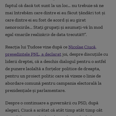
faptul că dacă tot sunt la un loc… nu trebuie să ne
mai întrebăm care dintre ei au făcut ţăndări tot şi
care dintre ei au fost de acord şi au girat
nenorocirile... Staţi grupaţi şi asumaţi-vă în mod
egal «marile realizări» de data trecută!!!”.
Reacţia lui Tudose vine după ce
Nicolae Ciucă,
preşedintele PNL, a declarat
joi, despre discuţiile cu
liderii dreptei, că a deschis dialogul pentru o astfel
de punere laolaltă a forţelor politice de dreapta,
pentru un proiect politic care să vizeze o linie de
abordare comună pentru campania electorală la
prezidenţiale şi parlamentare.
Despre o continuare a guvernării cu PSD, după
alegeri, Ciucă a arătat că atât timp atât timp cât