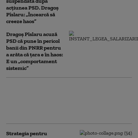
suspendată după
acțiunea PSD. Dragoș
Pîslaru: „Încearcă să
creeze haos”
Dragoș Pîslaru acuză
PSD că pune în pericol
banii din PNRR pentru
a arăta că țara e în haos:
E un „comportament
sistemic”
Buzoianu acuză PSD că
riscă să blocheze
aproape un miliard de
euro din PNRR: „Este
complet iresponsabil”
Strategia pentru