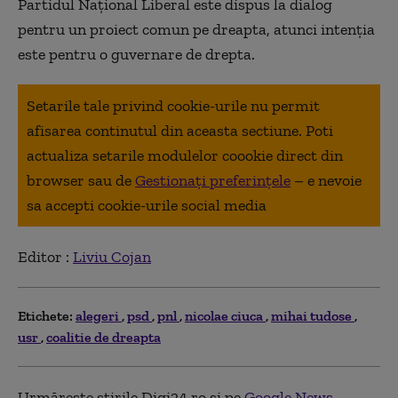
Partidul Naţional Liberal este dispus la dialog
pentru un proiect comun pe dreapta, atunci intenţia
este pentru o guvernare de drepta.
Setarile tale privind cookie-urile nu permit
afisarea continutul din aceasta sectiune. Poti
actualiza setarile modulelor coookie direct din
browser sau de
Gestionați preferințele
– e nevoie
sa accepti cookie-urile social media
Editor :
Liviu Cojan
Etichete:
alegeri
psd
pnl
nicolae ciuca
mihai tudose
usr
coalitie de dreapta
Urmărește știrile Digi24.ro și pe
Google News