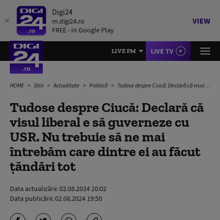
Digi24
VIEW
m.digi24.ro
FREE - In Google Play
LIVE TV
LIVE FM
HOME
Știri
Actualitate
Politică
Tudose despre Ciucă: Declară că visul liberal e să guverneze cu USR. Nu trebuie să ne mai întrebăm care dintre ei au făcut țăndări tot
Tudose despre Ciucă: Declară că
visul liberal e să guverneze cu
USR. Nu trebuie să ne mai
întrebăm care dintre ei au făcut
țăndări tot
Data actualizării:
02.08.2024 20:02
Data publicării:
02.08.2024 19:50