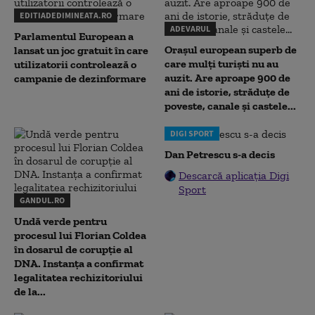
EDITIADEDIMINEATA.RO
ADEVARUL
Parlamentul European a
Orașul european superb de
lansat un joc gratuit în care
care mulți turiști nu au
utilizatorii controlează o
auzit. Are aproape 900 de
campanie de dezinformare
ani de istorie, străduțe de
poveste, canale și castele...
DIGI SPORT
Dan Petrescu s-a decis
Descarcă aplicația Digi
Sport
GANDUL.RO
Undă verde pentru
procesul lui Florian Coldea
în dosarul de corupție al
DNA. Instanța a confirmat
legalitatea rechizitoriului
de la...