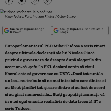
Mihai Tudose. Foto: Inquam Photos / Octav Ganea
Urmărește
Digi24
în Google
Adaugă
Digi24
ca sursă preferată în
Discover
Google
Europarlamentarul PSD Mihai Tudose a scris vineri
despre ultimele declaraţii ale lui Nicolae Ciucă
privind o guvernare de dreapta după alegerile din
acest an, că „şefu' la PNL declară senin că visul
liberal este să guverneze cu USR”. „Dacă tot sunt la
un loc… nu trebuie să ne mai întrebăm care dintre ei
au făcut ţăndări tot, şi care dintre ei au fost de acord
şi au girat nenorocirile... Staţi grupaţi şi asumaţi-vă
în mod egal «marile realizări» de data trecută!!!”, a
scris Tudose.