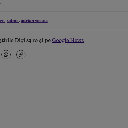
.
ern
udmr
adrian vestea
tirile Digi24.ro și pe
Google News