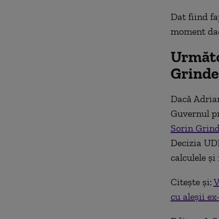
Dat fiind fa
moment dacă
Următo
Grinde
Dacă Adrian
Guvernul pr
Sorin Grind
Decizia UDM
calculele și
Citește și:
V
cu aleșii e