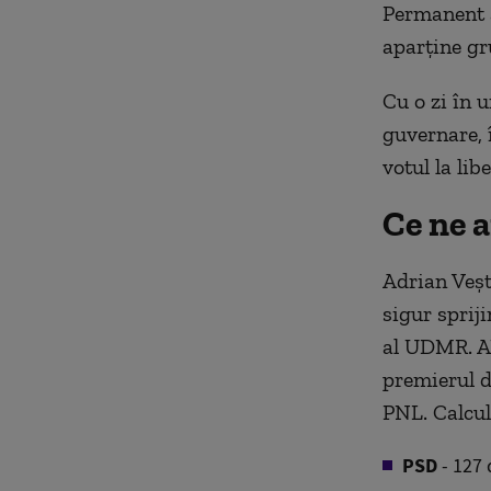
Permanent a
aparține gr
Cu o zi în 
guvernare, 
votul la li
Ce ne 
Adrian Veșt
sigur spriji
al UDMR. AU
premierul d
PNL. Calcul
PSD
- 127 