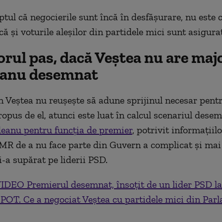
ptul că negocierile sunt încă în desfășurare, nu este c
 și voturile aleșilor din partidele mici sunt asigura
rul pas, dacă Veștea nu are majo
anu desemnat
 Veștea nu reușește să adune sprijinul necesar pentr
opus de el, atunci este luat în calcul scenariul desem
eanu pentru funcția de premier
, potrivit informațiil
R de a nu face parte din Guvern a complicat și mai
 i-a supărat pe liderii PSD.
IDEO Premierul desemnat, însoțit de un lider PSD la
x-POT. Ce a negociat Veștea cu partidele mici din Par