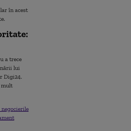
lar în acest
te.
ritate:
u a trece
nării lui
or Digi24.
 mult
 negocierile
lament