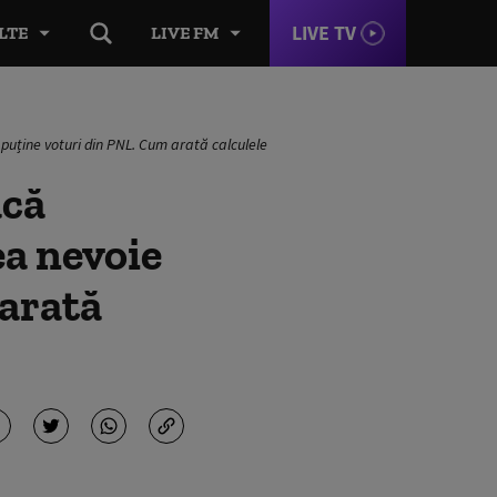
LIVE TV
LTE
LIVE FM
uține voturi din PNL. Cum arată calculele
acă
ea nevoie
 arată