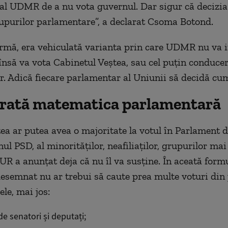
l UDMR de a nu vota guvernul. Dar sigur că decizia 
upurilor parlamentare”, a declarat Csoma Botond.
urmă, era vehiculată varianta prin care UDMR nu va i
însă va vota Cabinetul Veștea, sau cel puțin conducer
ber. Adică fiecare parlamentar al Uniunii să decidă c
arată matematica parlamentară
ea ar putea avea o majoritate la votul în Parlament 
nul PSD, al minorităților, neafiliaților, grupurilor mai
R a anunțat deja că nu îl va susține. În aceată formu
esemnat nu ar trebui să caute prea multe voturi din
ele, mai jos:
de senatori și deputați;