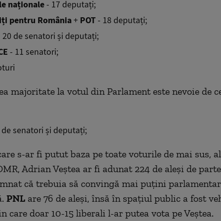
le naționale
- 17 deputați;
iți pentru România
+
POT
- 18 deputați;
 20 de senatori și deputați;
CE
- 11 senatori;
oturi
ea majoritate la votul din Parlament este nevoie de c
 de senatori și deputați;
care s-ar fi putut baza pe toate voturile de mai sus, a
DMR, Adrian Veștea ar fi adunat 224 de aleși de parte
semnat că trebuia să convingă mai puțini parlamenta
ă.
PNL
are 76 de aleși, însă în spațiul public a fost ve
n care doar 10-15 liberali l-ar putea vota pe Veștea.