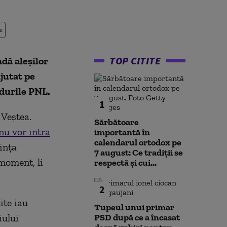
e
TOP CITITE
dă aleșilor
ajutat pe
durile PNL.
1
 Veștea.
Sărbătoare
u vor intra
importantă în
calendarul ortodox pe
vința
7 august: Ce tradiții se
 moment, li
respectă și cui...
2
ite iau
Tupeul unui primar
iului
PSD după ce a încasat