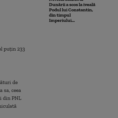
Dunării a scos la iveală
Podul lui Constantin,
din timpul
Imperiului...
el puțin 233
lături de
a sa, ceea
ri din PNL
hiculată