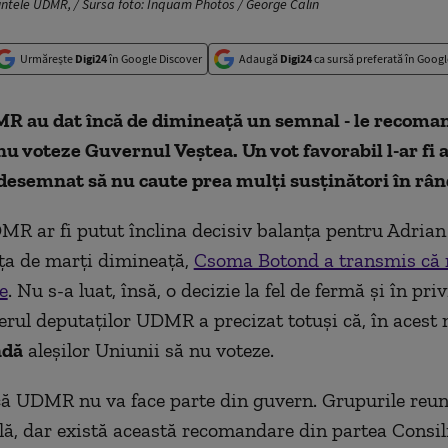
ntele UDMR, / Sursa foto: Inquam Photos / George Calin
Urmărește
Digi24
în Google Discover
Adaugă
Digi24
ca sursă preferată în Googl
MR au dat încă de dimineață un semnal - le recoman
 nu voteze Guvernul Veștea.
Un vot favorabil l-ar fi 
desemnat să nu caute prea mulți susținători în rân
MR ar fi putut înclina decisiv balanța pentru Adrian
ța de marți dimineață,
Csoma Botond a transmis că n
e
. Nu s-a luat, însă, o decizie la fel de fermă și în pri
derul deputaților UDMR a precizat totuși că, în acest
ndă
aleșilor Uniunii să nu voteze.
ă UDMR nu va face parte din guvern. Grupurile reun
ală, dar există această recomandare din partea Consil