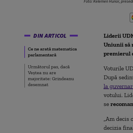
Foto: Kelemen Hunor, presedi
DIN ARTICOL
Liderii UD
Uniunii să
Ce ne arată matematica
premierul 
parlamentară
Următorul pas, dacă
Voturile UD
Veștea nu are
După sedin
majoritate: Grindeanu
desemnat
la guvernar
votului. Li
se
recoma
„Am decis c
decizia fin