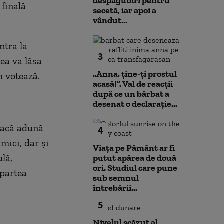
despăgubiri pentru
finală
secetă, iar apoi a
vândut...
ntra la
3
ea va lăsa
„Anna, ţine-ţi prostul
um votează.
acasă!”. Val de reacții
după ce un bărbat a
desenat o declarație...
dacă adună
4
 mici, dar și
Viața pe Pământ ar fi
lă,
putut apărea de două
ori. Studiul care pune
 partea
sub semnul
întrebării...
5
Nivelul scăzut al