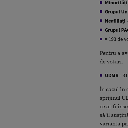
Minorități
Grupul Un
Neafiliați
-
Grupul PA
= 193 de v
Pentru a av
de voturi.
UDMR
- 31
În cazul în 
sprijinul U
ce ar fi în
să îl susțin
varianta pri