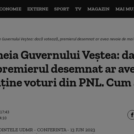
CONOMIE
EXTERNE
SPORT
TV
MAGAZIN
MAI MU
 Guvernului Veștea: dacă votează, premierul desemnat ar avea nevoie de mai p
eia Guvernului Veștea: d
premierul desemnat ar av
ține voturi din PNL. Cum
 17:43
4:10