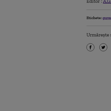
Editor :
A.G
Etichete:
guv
Urmărește ș