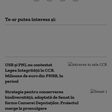
Te-ar putea interesa și:
PSD acuză PNL şi USR că au blocat
771 milioane euro pentru a-l proteja
pe Dominic Fritz, după contestarea
Legii Integrității la CCR
USR și PNL au contestat
Legea Integrității la CCR.
Milioane de euro din PNRR, în
pericol
Strategia pentru conservarea
biodiversității, adoptată de Senat în
forma Camerei Deputaților. Proiectul
merge la promulgare