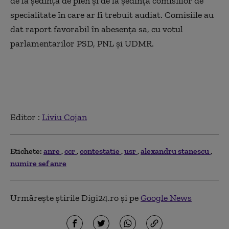
de la ședința de plen și de la ședința comisiilor de
specialitate în care ar fi trebuit audiat. Comisiile au
dat raport favorabil în abesența sa, cu votul
parlamentarilor PSD, PNL și UDMR.
Editor :
Liviu Cojan
Etichete:
anre
ccr
contestatie
usr
alexandru stanescu
numire sef anre
Urmărește știrile Digi24.ro și pe
Google News