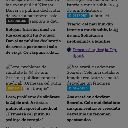
DIGI SPORT
GANDUL.RO
Tragic: cel mai bun din
Bolojan, întrebat dacă va
istorie a murit subit, la 43
lua exemplul lui Nicușor
de ani. Solicitarea
Dan și va publica declarația
neobișnuită a familiei
de avere a partenerei sale
Descarcă aplicația Digi
de viață. Ce răspuns a dat...
Sport
PRO FM
DIGI WORLD
Lora, probleme de sănătate
Așa arată cu adevărat
la 44 de ani. Artista a
Soarele. Cele mai detaliate
publicat raportul medical:
imagini realizate vreodată
„Urmează cel puțin 10
dezvăluie un fenomen
ședințe de terapie”
spectaculos