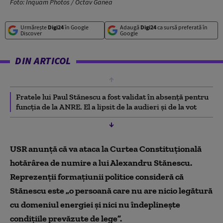
Foto: Inquam Photos / Octav Ganea
Urmărește
Digi24
în Google
Adaugă
Digi24
ca sursă preferată în
Discover
Google
DIN ARTICOL
Fratele lui Paul Stănescu a fost validat în absență pentru
funcția de la ANRE. El a lipsit de la audieri și de la vot
USR anunță că va ataca la Curtea Constituțională
hotărârea de numire a lui Alexandru Stănescu.
Reprezenții formațiunii politice consideră că
Stănescu este „o persoană care nu are nicio legătură
cu domeniul energiei și nici nu îndeplinește
condițiile prevăzute de lege”.