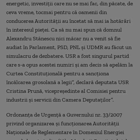
energetic, investiții care nu se mai fac, din păcate, de
ceva vreme, tocmai pentru că oamenii din
conducerea Autorității au încetat să mai ia hotărâri
în interesul pieței. Ca să nu mai spun că domnul
Alexandru Stănescu nici măcar nu a venit să fie
audiat în Parlament, PSD, PNL și UDMR au făcut un
simulacru de dezbatere. USR a fost singurul partid
care s-a opus acestei numiri și am decis să apelăm la
Curtea Constituțională pentru a sancționa
încălcarea grosolană a legii”, declară deputata USR
Cristina Prună, vicepreședinte al Comisiei pentru
industrii și servicii din Camera Deputaților”.
Ordonanța de Urgență a Guvernului nr. 33/2007
privind organizarea și funcționarea Autorității
Naționale de Reglementare în Domeniul Energiei