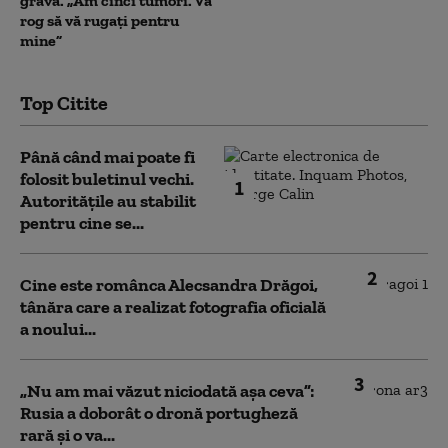
gravă. „Am cinci tumori. Vă
rog să vă rugați pentru
mine”
Top Citite
Până când mai poate fi
folosit buletinul vechi.
1
Autoritățile au stabilit
pentru cine se...
2
Cine este românca Alecsandra Drăgoi,
tânăra care a realizat fotografia oficială
a noului...
3
„Nu am mai văzut niciodată așa ceva”:
Rusia a doborât o dronă portugheză
rară și o va...