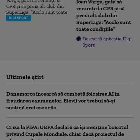
Ioan Varga, gata să
renunțe la CFR și să
preia alt club din
DIGI SPORT
SuperLigă: ”Acolo sunt
toate condițiile”
Descarcă aplicația Digi
Sport
Ultimele știri
Danemarca încearcă să combată folosirea AI în
fraudarea examenelor. Elevii vor trebui să-şi
susţină oral eseurile
Criză la FIFA: UEFA declară că îşi menţine boicotul
privind Cupele Mondiale, chiar dacă proiectul de