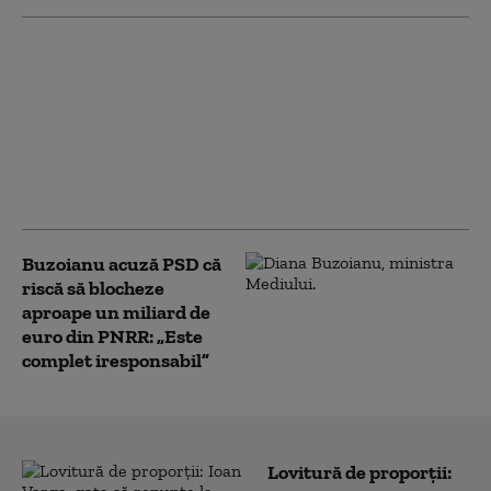
Noua Lege a
Integrității a trecut de
votul Parlamentului.
Ceartă pe averile
partenerilor: „Cu
amantele nu sunt
relații ca între soți”
Buzoianu acuză PSD că
riscă să blocheze
aproape un miliard de
euro din PNRR: „Este
complet iresponsabil”
Lovitură de proporții: