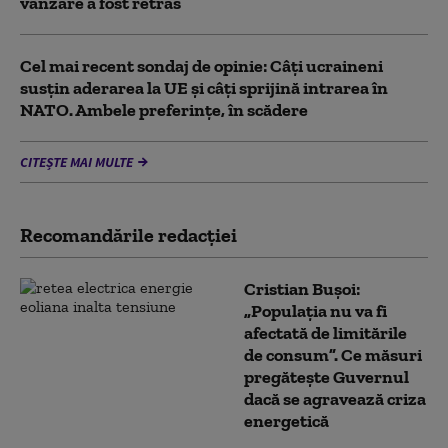
vânzare a fost retras
Cel mai recent sondaj de opinie: Câți ucraineni
susțin aderarea la UE și câți sprijină intrarea în
NATO. Ambele preferințe, în scădere
CITEȘTE MAI MULTE
Recomandările redacţiei
Cristian Bușoi:
„Populația nu va fi
afectată de limitările
de consum”. Ce măsuri
pregătește Guvernul
dacă se agravează criza
energetică