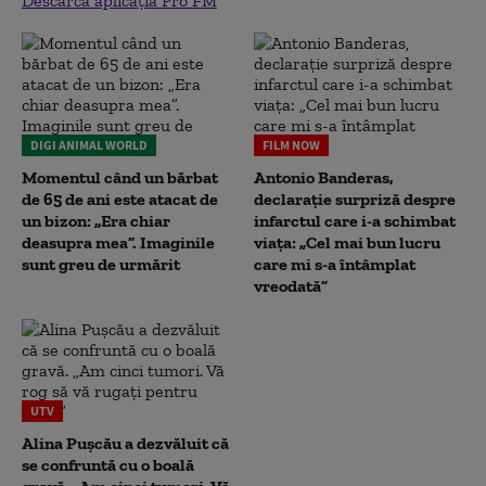
Descarcă aplicația Pro FM
DIGI ANIMAL WORLD
FILM NOW
Momentul când un bărbat
Antonio Banderas,
de 65 de ani este atacat de
declarație surpriză despre
un bizon: „Era chiar
infarctul care i-a schimbat
deasupra mea”. Imaginile
viața: „Cel mai bun lucru
sunt greu de urmărit
care mi s-a întâmplat
vreodată”
UTV
Alina Pușcău a dezvăluit că
se confruntă cu o boală