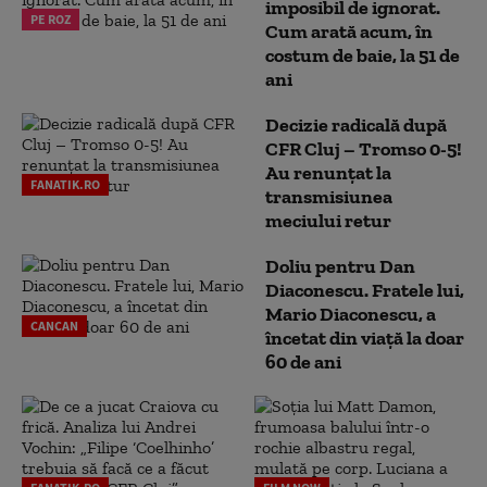
imposibil de ignorat.
PE ROZ
Cum arată acum, în
costum de baie, la 51 de
ani
Decizie radicală după
CFR Cluj – Tromso 0-5!
Au renunțat la
FANATIK.RO
transmisiunea
meciului retur
Doliu pentru Dan
Diaconescu. Fratele lui,
Mario Diaconescu, a
CANCAN
încetat din viață la doar
60 de ani