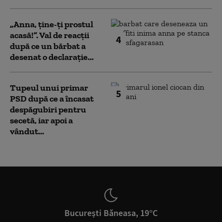
„Anna, ţine-ţi prostul
acasă!”. Val de reacții
4
după ce un bărbat a
desenat o declarație...
Tupeul unui primar
5
PSD după ce a încasat
despăgubiri pentru
secetă, iar apoi a
vândut...
București Băneasa, 19°C