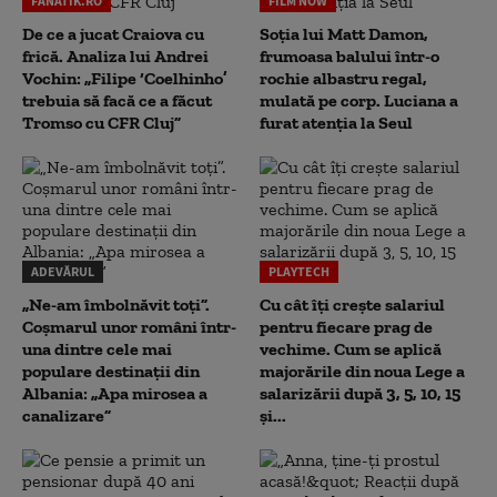
FANATIK.RO
FILM NOW
De ce a jucat Craiova cu
Soția lui Matt Damon,
frică. Analiza lui Andrei
frumoasa balului într-o
Vochin: „Filipe ‘Coelhinho’
rochie albastru regal,
trebuia să facă ce a făcut
mulată pe corp. Luciana a
Tromso cu CFR Cluj”
furat atenția la Seul
ADEVĂRUL
PLAYTECH
„Ne-am îmbolnăvit toți”.
Cu cât îți crește salariul
Coșmarul unor români într-
pentru fiecare prag de
una dintre cele mai
vechime. Cum se aplică
populare destinații din
majorările din noua Lege a
Albania: „Apa mirosea a
salarizării după 3, 5, 10, 15
canalizare”
și...