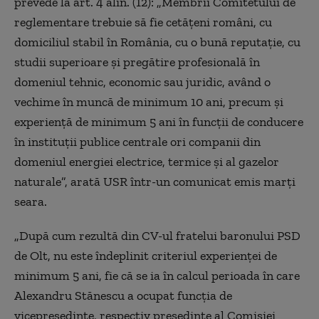
prevede la art. 4 alin. (12): „Membrii Comitetului de
reglementare trebuie să fie cetățeni români, cu
domiciliul stabil în România, cu o bună reputație, cu
studii superioare și pregătire profesională în
domeniul tehnic, economic sau juridic, având o
vechime în muncă de minimum 10 ani, precum și
experiență de minimum 5 ani în funcții de conducere
în instituții publice centrale ori companii din
domeniul energiei electrice, termice și al gazelor
naturale”, arată USR într-un comunicat emis marți
seara.
„După cum rezultă din CV-ul fratelui baronului PSD
de Olt, nu este îndeplinit criteriul experienței de
minimum 5 ani, fie că se ia în calcul perioada în care
Alexandru Stănescu a ocupat funcția de
vicepreședinte, respectiv președinte al Comisiei