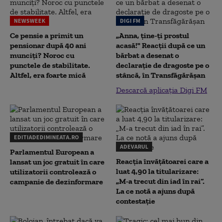
NEWSWEEK
DIGI FM
Ce pensie a primit un
„Anna, ţine-ţi prostul
pensionar după 40 ani
acasă!" Reacţii după ce un
munciți? Noroc cu
bărbat a desenat o
punctele de stabilitate.
declaraţie de dragoste pe o
Altfel, era foarte mică
stâncă, în Transfăgărăşan
Descarcă aplicația Digi FM
EDITIADEDIMINEATA.RO
ADEVARUL
Parlamentul European a
Reacția învățătoarei care a
lansat un joc gratuit în care
luat 4,90 la titularizare:
utilizatorii controlează o
„M-a trecut din iad în rai”.
campanie de dezinformare
La ce notă a ajuns după
contestație