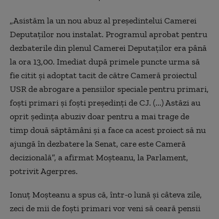
„Asistăm la un nou abuz al preşedintelui Camerei
Deputaţilor nou instalat. Programul aprobat pentru
dezbaterile din plenul Camerei Deputaţilor era până
la ora 13,00. Imediat după primele puncte urma să
fie citit şi adoptat tacit de către Cameră proiectul
USR de abrogare a pensiilor speciale pentru primari,
foşti primari şi foşti preşedinţi de CJ. (...) Astăzi au
oprit şedinţa abuziv doar pentru a mai trage de
timp două săptămâni şi a face ca acest proiect să nu
ajungă în dezbatere la Senat, care este Cameră
decizională”, a afirmat Moşteanu, la Parlament,
potrivit Agerpres.
Ionuţ Moşteanu a spus că, într-o lună şi câteva zile,
zeci de mii de foşti primari vor veni să ceară pensii