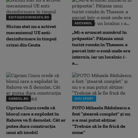
EDITIADEDIMINEATA.RO
ADEVARUL
Niciun stat nu a activat
„Mi-a aruncat numărul în
mecanismul UE anti-
prăpastie”. Pățania unui
dezinformare în timpul
turist român în Thassos: a
crizei din Ceuta
parcat într-o zonă unde era
interzis, iar un localnic i-
a...
GANDUL.RO
DIGI SPORT
Ciprian Ciucu crede că
FOTO Mihaela Rădulescu a
blocul care a explodat în
fost ”ștearsă complet” și nu
Rahova va fi demolat. Cât ar
s-a mai putut abține:
putea dura construcția
”Trebuie să le fie frică de
unui alt imobil
mine”