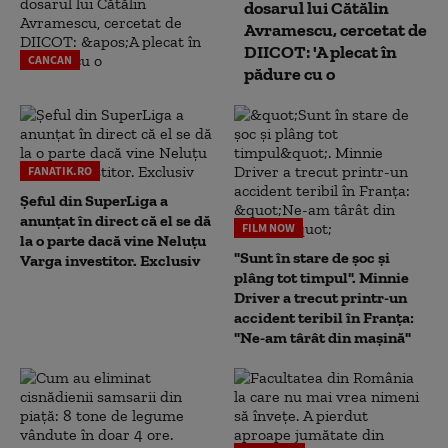
dosarul lui Cătălin
Avramescu, cercetat de
DIICOT: 'A plecat în
CANCAN
pădure cu o
FANATIK.RO
Șeful din SuperLiga a
anunțat în direct că el se dă
FILM NOW
la o parte dacă vine Neluțu
"Sunt în stare de șoc și
Varga investitor. Exclusiv
plâng tot timpul". Minnie
Driver a trecut printr-un
accident teribil în Franța:
"Ne-am târât din mașină"