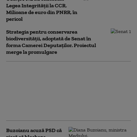
Legea Integrității la CCR.
Milioane de euro din PNRR, în
pericol
Strategia pentru conservarea
biodiversității, adoptată de Senat în
forma Camerei Deputaților. Proiectul
merge la promulgare
Noua Lege a
Integrității a trecut de
votul Parlamentului.
Ceartă pe averile
partenerilor: „Cu
amantele nu sunt
relații ca între soți”
Buzoianu acuză PSD că