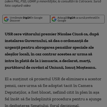
Liderii PNL, PSD, UDMR și minorităților, la consultări la Cotroceni. Sursă
foto: captură video
Urmărește
Digi24
în Google
Adaugă
Digi24
ca sursă preferată în
Discover
Google
USR cere viitorului premier Nicolae Ciucă ca, după
instalarea Guvernului, să dea o ordonanţă de
urgenţă pentru abrogarea pensiilor speciale ale
aleşilor locali, în caz contrar acestea ar urma să
intre în plată de la 1 ianuarie, a declarat, marţi,
purtătorul de cuvânt al Uniunii, Ionuţ Moşteanu.
El a susţinut că proiectul USR de eliminare a acestor
pensii, care urma să fie adoptat tacit în Camera
Deputaţilor, a fost blocat, nefiind citit în plen în aşa
fel încât să fie îndeplinită procedura pentru a ajunge
în dezbaterea Senatului, forul decizional.