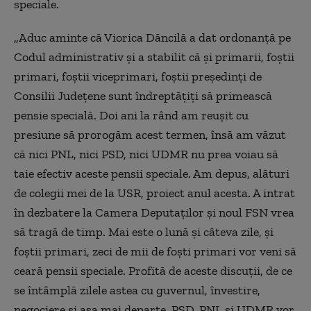
speciale.
„Aduc aminte că Viorica Dăncilă a dat ordonanţă pe
Codul administrativ şi a stabilit că şi primarii, foştii
primari, foştii viceprimari, foştii preşedinţi de
Consilii Judeţene sunt îndreptăţiţi să primească
pensie specială. Doi ani la rând am reuşit cu
presiune să prorogăm acest termen, însă am văzut
că nici PNL, nici PSD, nici UDMR nu prea voiau să
taie efectiv aceste pensii speciale. Am depus, alături
de colegii mei de la USR, proiect anul acesta. A intrat
în dezbatere la Camera Deputaţilor şi noul FSN vrea
să tragă de timp. Mai este o lună şi câteva zile, şi
foştii primari, zeci de mii de foşti primari vor veni să
ceară pensii speciale. Profită de aceste discuţii, de ce
se întâmplă zilele astea cu guvernul, învestire,
negociere şi aşa mai departe. PSD, PNL şi UDMR vor