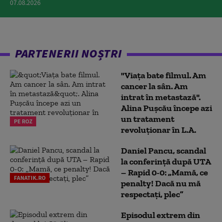
07.08.2026
PARTENERII NOȘTRI
"Viața bate filmul. Am
cancer la sân. Am
intrat în metastază".
Alina Pușcău începe azi
un tratament
PE ROZ
revoluționar în L.A.
Daniel Pancu, scandal
la conferință după UTA
– Rapid 0-0: „Mamă, ce
FANATIK.RO
penalty! Dacă nu mă
respectați, plec”
Episodul extrem din