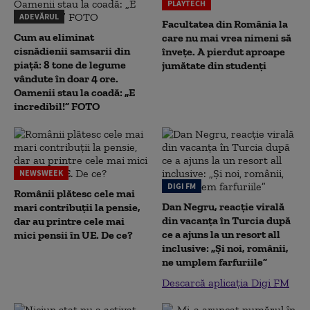
PLAYTECH
ADEVĂRUL
Facultatea din România la
Cum au eliminat
care nu mai vrea nimeni să
cisnădienii samsarii din
înveţe. A pierdut aproape
piață: 8 tone de legume
jumătate din studenţi
vândute în doar 4 ore.
Oamenii stau la coadă: „E
incredibil!” FOTO
NEWSWEEK
DIGI FM
Românii plătesc cele mai
Dan Negru, reacție virală
mari contribuții la pensie,
din vacanța în Turcia după
dar au printre cele mai
ce a ajuns la un resort all
mici pensii în UE. De ce?
inclusive: „Și noi, românii,
ne umplem farfuriile”
Descarcă aplicația Digi FM