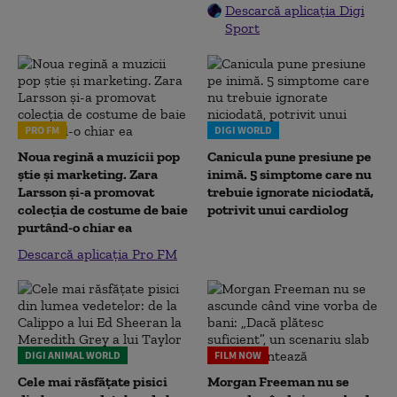
Descarcă aplicația Digi
Sport
PRO FM
DIGI WORLD
Noua regină a muzicii pop
Canicula pune presiune pe
știe și marketing. Zara
inimă. 5 simptome care nu
Larsson și-a promovat
trebuie ignorate niciodată,
colecția de costume de baie
potrivit unui cardiolog
purtând-o chiar ea
Descarcă aplicația Pro FM
DIGI ANIMAL WORLD
FILM NOW
Cele mai răsfățate pisici
Morgan Freeman nu se