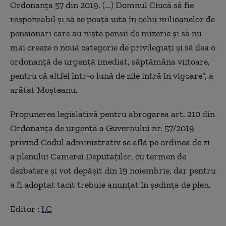
Ordonanţa 57 din 2019. (...) Domnul Ciucă să fie
responsabil şi să se poată uita în ochii milioanelor de
pensionari care au nişte pensii de mizerie şi să nu
mai creeze o nouă categorie de privilegiaţi şi să dea o
ordonanţă de urgenţă imediat, săptămâna viitoare,
pentru că altfel într-o lună de zile intră în vigoare”, a
arătat Moşteanu.
Propunerea legislativă pentru abrogarea art. 210 din
Ordonanţa de urgenţă a Guvernului nr. 57/2019
privind Codul administrativ se află pe ordinea de zi
a plenului Camerei Deputaţilor, cu termen de
dezbatere şi vot depăşit din 19 noiembrie, dar pentru
a fi adoptat tacit trebuie anunţat în şedinţa de plen.
Editor :
I.C