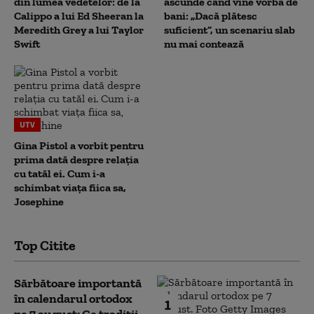
din lumea vedetelor: de la
ascunde când vine vorba de
Calippo a lui Ed Sheeran la
bani: „Dacă plătesc
Meredith Grey a lui Taylor
suficient”, un scenariu slab
Swift
nu mai contează
UTV
Gina Pistol a vorbit pentru
prima dată despre relația
cu tatăl ei. Cum i-a
schimbat viața fiica sa,
Josephine
Top Citite
Sărbătoare importantă
în calendarul ortodox
1