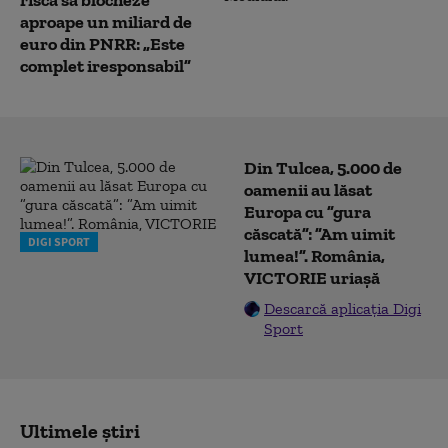
riscă să blocheze
aproape un miliard de
euro din PNRR: „Este
complet iresponsabil”
Din Tulcea, 5.000 de
oamenii au lăsat
Europa cu ”gura
căscată”: ”Am uimit
DIGI SPORT
lumea!”. România,
VICTORIE uriașă
Descarcă aplicația Digi
Sport
Ultimele știri