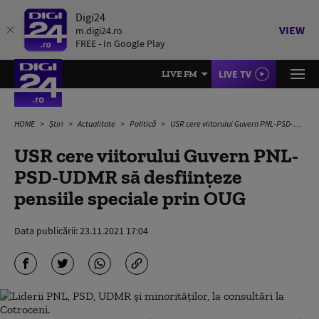
Digi24
VIEW
m.digi24.ro
FREE - In Google Play
LIVE TV
LIVE FM
HOME
Știri
Actualitate
Politică
USR cere viitorului Guvern PNL-PSD-UDMR să desfiinţeze pensiile speciale prin OUG
USR cere viitorului Guvern PNL-
PSD-UDMR să desfiinţeze
pensiile speciale prin OUG
Data publicării:
23.11.2021 17:04