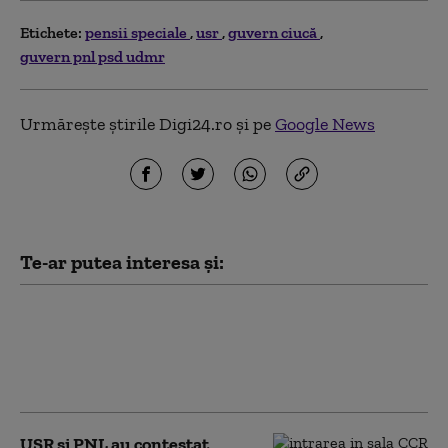
Etichete:
pensii speciale
usr
guvern ciucă
guvern pnl psd udmr
Urmărește știrile Digi24.ro și pe
Google News
Te-ar putea interesa și:
PSD acuză PNL şi USR că au blocat
771 milioane euro pentru a-l proteja
pe Dominic Fritz, după contestarea
Legii Integrității la CCR
USR și PNL au contestat