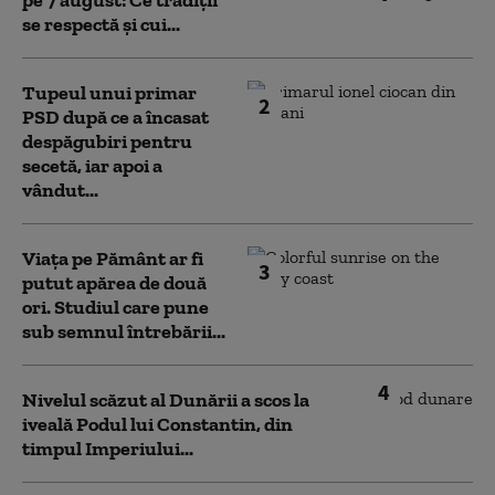
pe 7 august: Ce tradiții
se respectă și cui...
Tupeul unui primar
2
PSD după ce a încasat
despăgubiri pentru
secetă, iar apoi a
vândut...
Viața pe Pământ ar fi
3
putut apărea de două
ori. Studiul care pune
sub semnul întrebării...
4
Nivelul scăzut al Dunării a scos la
iveală Podul lui Constantin, din
timpul Imperiului...