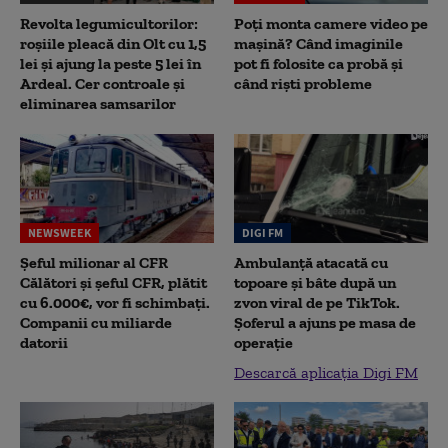
Revolta legumicultorilor:
Poți monta camere video pe
roșiile pleacă din Olt cu 1,5
mașină? Când imaginile
lei și ajung la peste 5 lei în
pot fi folosite ca probă și
Ardeal. Cer controale și
când riști probleme
eliminarea samsarilor
NEWSWEEK
DIGI FM
Șeful milionar al CFR
Ambulanță atacată cu
Călători și șeful CFR, plătit
topoare și bâte după un
cu 6.000€, vor fi schimbați.
zvon viral de pe TikTok.
Companii cu miliarde
Șoferul a ajuns pe masa de
datorii
operație
Descarcă aplicația Digi FM