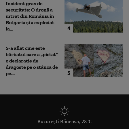
Incident grav de
securitate: O dronă a
intrat din România în
Bulgaria şi a explodat
4
la...
S-a aflat cine este
bărbatul care a „pictat”
o declarație de
dragoste pe o stâncă de
5
pe...
București Băneasa, 28°C