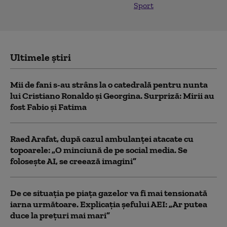
Sport
Ultimele știri
Mii de fani s-au strâns la o catedrală pentru nunta
lui Cristiano Ronaldo şi Georgina. Surpriză: Mirii au
fost Fabio şi Fatima
Raed Arafat, după cazul ambulanței atacate cu
topoarele: „O minciună de pe social media. Se
folosește AI, se creează imagini”
De ce situaţia pe piaţa gazelor va fi mai tensionată
iarna următoare. Explicația șefului AEI: „Ar putea
duce la preţuri mai mari”