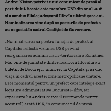
Andrei Nistor, potrivit unui comunicat de presă al
partidului. Acesta este membru USR din anul 2016
și a condus filiala județeană Ilfov în ultimii șase ani.
Nominalizarea vine după ce posturile de prefect s-
au negociat în cadrul Coaliției de Guvernare.
„Nominalizarea sa pentru funcţia de prefect al
Capitalei reflectă viziunea USR privind
reorganizarea administrativ-teritorială a României.
Mai bine de jumătate dintre locuitorii Ilfovului au
buletin de Bucureşti, muncesc în Capitală şi îşi duc
viaţa în cadrul acestei zone metropolitane unitare.
Este momentul pentru un prefect care înţelege exact
legătura administrativă Bucureşti–Ilfov, iar
experienţa lui Andrei Nistor îl recomandă pentru
acest rol”, arată USR, în comunicatul de presă.