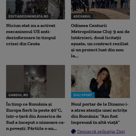
EDITIADEDIMINEATA.RO
ADEVARUL
Niciun stat nu a activat
Odiseea Centurii
mecanismul UE anti-
Metropolitane Cluj: 9 ani de
dezinformare în timpul
întârzieri, două licitații
crizei din Ceuta
eșuate, un contract reziliat
și un proiect luat din nou
la...
GANDUL.RO
DIGI SPORT
În timp ce România și
Noul portar de la Dinamo i-
Europa fierb la peste 40°C,
a atras atenția unei actrițe
într-o țară din America de
din România: ”Am fost
Sud a început o ninsoare ca-
împreună în altă viață”
n povești: Pârtiile s-au...
Descarcă aplicația Digi