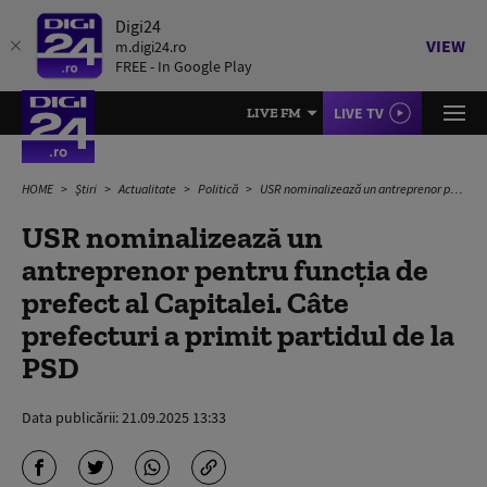
Digi24
VIEW
m.digi24.ro
FREE - In Google Play
LIVE TV
LIVE FM
HOME
Știri
Actualitate
Politică
USR nominalizează un antreprenor pentru funcția de prefect al Capitalei. Câte prefecturi a primit partidul de la PSD
USR nominalizează un
antreprenor pentru funcția de
prefect al Capitalei. Câte
prefecturi a primit partidul de la
PSD
Data publicării:
21.09.2025 13:33