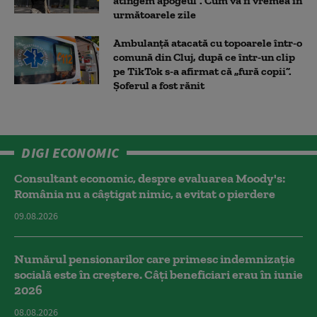
atingem apogeul”. Cum va fi vremea în
următoarele zile
Ambulanţă atacată cu topoarele într-o
comună din Cluj, după ce într-un clip
pe TikTok s-a afirmat că „fură copii”.
Șoferul a fost rănit
DIGI ECONOMIC
Consultant economic, despre evaluarea Moody's:
România nu a câştigat nimic, a evitat o pierdere
09.08.2026
Numărul pensionarilor care primesc indemnizaţie
socială este în creștere. Câți beneficiari erau în iunie
2026
08.08.2026