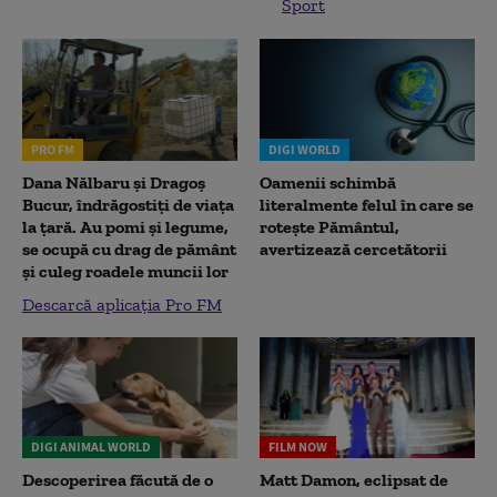
Sport
PRO FM
DIGI WORLD
Dana Nălbaru și Dragoș
Oamenii schimbă
Bucur, îndrăgostiți de viața
literalmente felul în care se
la țară. Au pomi și legume,
rotește Pământul,
se ocupă cu drag de pământ
avertizează cercetătorii
și culeg roadele muncii lor
Descarcă aplicația Pro FM
DIGI ANIMAL WORLD
FILM NOW
Descoperirea făcută de o
Matt Damon, eclipsat de