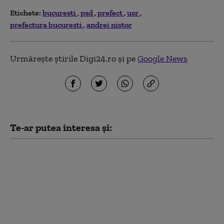
Etichete:
bucuresti
psd
prefect
usr
prefectura bucuresti
andrei nistor
Urmărește știrile Digi24.ro și pe
Google News
Te-ar putea interesa și:
Dan Motreanu, reacție
după menținerea
ratingului de țară: „Nu
putem reveni la iluzia
că există bani fără
limită”