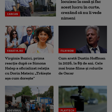
locuiesc la casă și fac
acest lucru în curte,
crezând că nu îi vede
CANCAN
nimeni
FANATIK.RO
FILM NOW
Virginia Ruzici, prima
Cum arată Dustin Hoffman
reacție după ce Simona
în 2026, la 89 de ani. Cele
Halep a oficializat relația
mai bune filme și rolurile
cu Dorin Mateiu: „Trăiește
de Oscar
așa cum dorește”
ADEVĂRUL
PLAYTECH