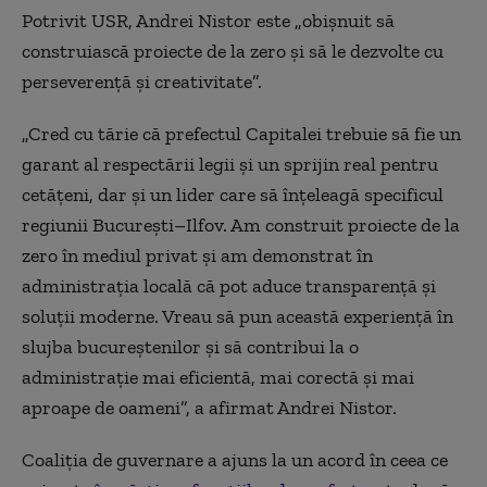
Potrivit USR, Andrei Nistor este „obișnuit să
construiască proiecte de la zero și să le dezvolte cu
perseverență și creativitate”.
„Cred cu tărie că prefectul Capitalei trebuie să fie un
garant al respectării legii şi un sprijin real pentru
cetăţeni, dar şi un lider care să înţeleagă specificul
regiunii Bucureşti–Ilfov. Am construit proiecte de la
zero în mediul privat şi am demonstrat în
administraţia locală că pot aduce transparenţă şi
soluţii moderne. Vreau să pun această experienţă în
slujba bucureştenilor şi să contribui la o
administraţie mai eficientă, mai corectă şi mai
aproape de oameni”, a afirmat Andrei Nistor.
Coaliția de guvernare a ajuns la un acord în ceea ce