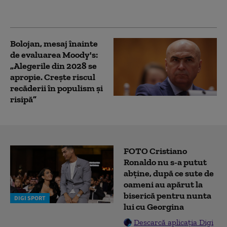
bărbați, trimiși în
judecată
Bolojan, mesaj înainte
de evaluarea Moody's:
„Alegerile din 2028 se
apropie. Crește riscul
recăderii în populism și
risipă”
FOTO Cristiano
Ronaldo nu s-a putut
abține, după ce sute de
oameni au apărut la
biserică pentru nunta
DIGI SPORT
lui cu Georgina
Descarcă aplicația Digi