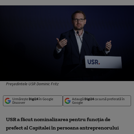
Președintele USR Dominic Fritz
Urmărește
Digi24
în Google
Adaugă
Digi24
ca sursă preferată în
Discover
Google
USR a făcut nominalizarea pentru funcția de
prefect al Capitalei în persoana antreprenorului