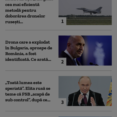
cea mai eficientă
metodă pentru
doborârea dronelor
1
rusești...
Drona care a explodat
în Bulgaria, aproape de
România, a fost
identificată. Ce arată...
2
„Toată lumea este
speriată”. Elita rusă se
teme că FSB „scapă de
sub control”, după ce...
3