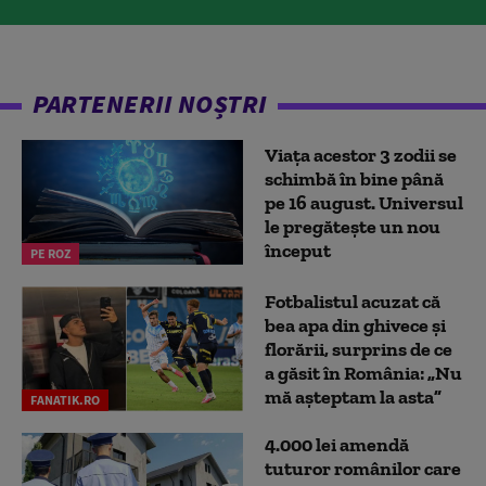
PARTENERII NOȘTRI
Viața acestor 3 zodii se
schimbă în bine până
pe 16 august. Universul
le pregătește un nou
început
PE ROZ
Fotbalistul acuzat că
bea apa din ghivece și
florării, surprins de ce
a găsit în România: „Nu
mă așteptam la asta”
FANATIK.RO
4.000 lei amendă
tuturor românilor care