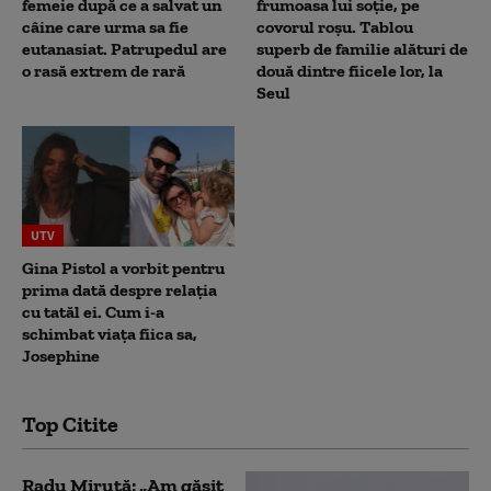
femeie după ce a salvat un
frumoasa lui soție, pe
câine care urma sa fie
covorul roșu. Tablou
eutanasiat. Patrupedul are
superb de familie alături de
o rasă extrem de rară
două dintre fiicele lor, la
Seul
UTV
Gina Pistol a vorbit pentru
prima dată despre relația
cu tatăl ei. Cum i-a
schimbat viața fiica sa,
Josephine
Top Citite
Radu Miruță: „Am găsit