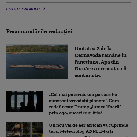
CITEȘTE MAI MULTE
Recomandările redacţiei
Unitatea 2 de la
Cernavodă rămâne în
funcțiune. Apa din
Dunăre a crescut cu 8
centimetri
„Cel mai puternic om pe care l-a
cunoscut vreodată planeta”. Cum
redefinește Trump „lumea liberă”
prin ego, cucerire și frică
Un nou val de aer african va cuprinde
țara. Meteorolog ANM: „Marți