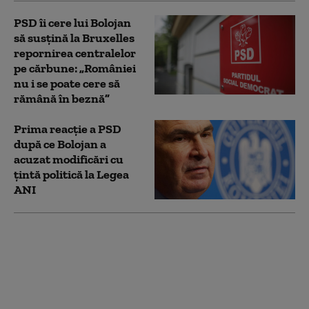
PSD îi cere lui Bolojan
să susțină la Bruxelles
repornirea centralelor
pe cărbune: „României
nu i se poate cere să
rămână în beznă”
Prima reacție a PSD
după ce Bolojan a
acuzat modificări cu
țintă politică la Legea
ANI
„Meșteri” care lăsau
case fără acoperiș și
apoi cereau sume
uriașe proprietarilor
pentru lucrări. Trei