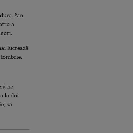
cedura. Am
ntru a
suri.
mai lucrează
ctombrie.
 să ne
a la doi
e, să