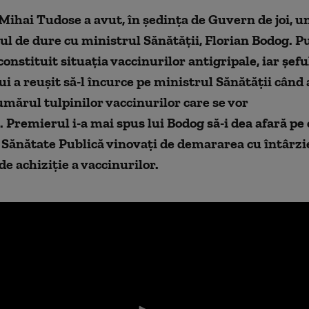
ihai Tudose a avut, în ședința de Guvern de joi, u
tul de dure cu ministrul Sănătății, Florian Bodog. P
constituit situația vaccinurilor antigripale, iar șefu
i a reușit să-l încurce pe ministrul Sănătății când 
mărul tulpinilor vaccinurilor care se vor
. Premierul i-a mai spus lui Bodog să-i dea afară pe c
 Sănătate Publică vinovați de demararea cu întârzi
de achiziție a vaccinurilor.