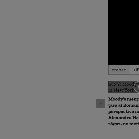
0
embed
seconds
of
0
seconds
Volu
90%
Moody's menți
țară al Români
perspectivă n
Alexandru Naz
răgaz, nu mot