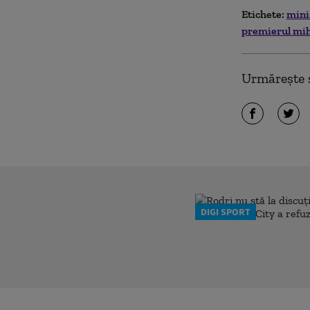
Etichete:
mini
premierul mih
Urmărește ș
DIGI SPORT