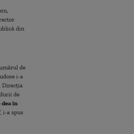
ern,
rector
ublică din
 numărul de
Tudose i-a
 Direcția
durii de
 dea în
”, i-a spus