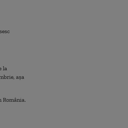
ăsesc
e la
ombrie, așa
în România.