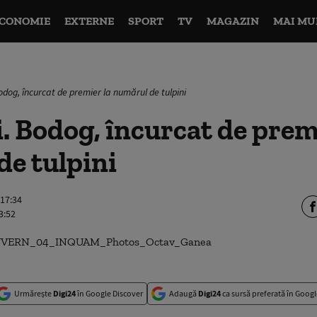
CONOMIE
EXTERNE
SPORT
TV
MAGAZIN
MAI MU
odog, încurcat de premier la numărul de tulpini
. Bodog, încurcat de prem
e tulpini
 17:34
3:52
Urmărește
Digi24
în Google Discover
Adaugă
Digi24
ca sursă preferată în Googl