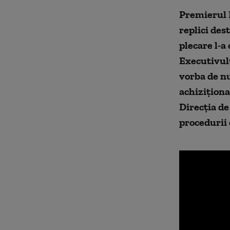
Premierul M
replici des
plecare l-a 
Executivulu
vorba de nu
achiziționa
Direcția de
procedurii 