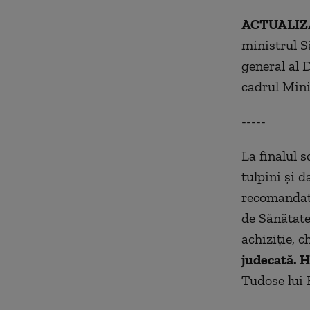
ACTUALIZ
ministrul S
general al 
cadrul Mini
-----
La finalul 
tulpini și 
recomandat 
de Sănătate
achiziție, c
judecată. 
Tudose lui 