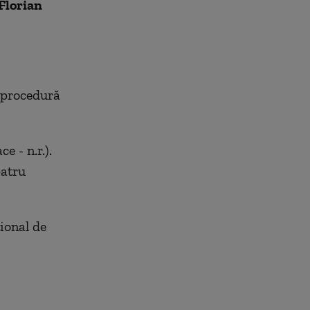
Florian
n procedură
e - n.r.).
patru
ţional de