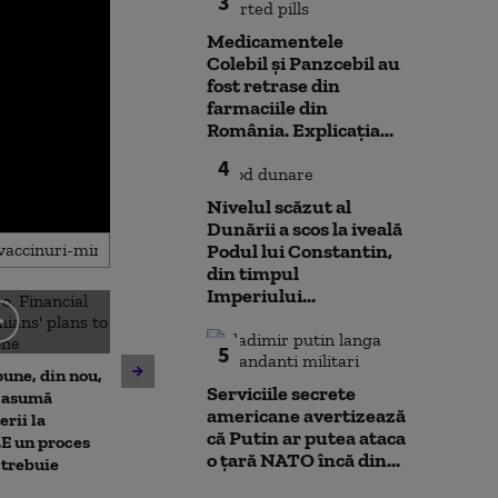
3
Medicamentele
Colebil și Panzcebil au
fost retrase din
farmaciile din
România. Explicația...
4
Nivelul scăzut al
Dunării a scos la iveală
Podul lui Constantin,
din timpul
Imperiului...
Emil Boc, primarul Clujului,
5
Nuclearelectri
prezintă leacul pentru
une, din nou,
putem câștiga 
mahmureală după o noapte
Serviciile secrete
i asumă
zile”. Ce se va
de festival: „Uitați de cafea”
americane avertizează
erii la
reactorul 2 de
că Putin ar putea ataca
„E un proces
o țară NATO încă din...
 trebuie