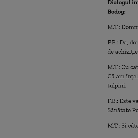
Dialogul in
Bodog:
M.T.: Domnu
F.B.: Da, d
de achiziție.
M.T.: Cu cât
Că am înțele
tulpini.
F.B.: Este 
Sănătate Pu
M.T.: Şi cât