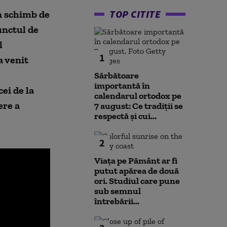
TOP CITITE
n schimb de
unctul de
l
1
a venit
Sărbătoare
importantă în
ei de la
calendarul ortodox pe
ere a
7 august: Ce tradiții se
respectă și cui...
2
Viața pe Pământ ar fi
putut apărea de două
ori. Studiul care pune
sub semnul
întrebării...