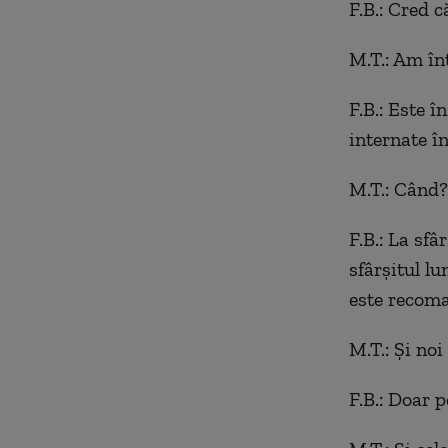
F.B.: Cred că
M.T.: Am înț
F.B.: Este 
internate în
M.T.: Când?
F.B.: La sfâ
sfârșitul lu
este recom
M.T.: Și noi
F.B.: Doar p