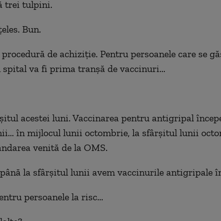
 trei tulpini.
eles. Bun.
în procedură de achiziție. Pentru persoanele care se g
 spital va fi prima tranșă de vaccinuri...
rșitul acestei luni. Vaccinarea pentru antigripal încep
nii... în mijlocul lunii octombrie, la sfârșitul lunii oct
andarea venită de la OMS.
 până la sfârșitul lunii avem vaccinurile antigripale 
entru persoanele la risc...