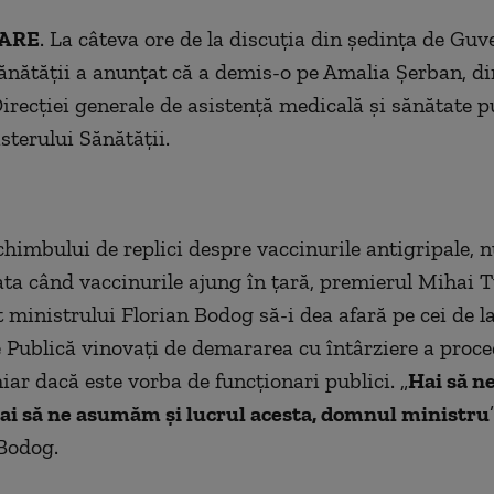
ARE
. La câteva ore de la discuția din ședința de Guv
ănătății a anunțat că a demis-o pe Amalia Șerban, di
Direcției generale de asistență medicală și sănătate p
sterului Sănătății.
schimbului de replici despre vaccinurile antigripale,
data când vaccinurile ajung în țară, premierul Mihai 
ministrului Florian Bodog să-i dea afară pe cei de la
 Publică vinovați de demararea cu întârziere a proce
hiar dacă este vorba de funcționari publici. „
Hai să ne
Hai să ne asumăm și lucrul acesta, domnul ministru
Bodog.