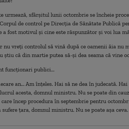
lalte?
alte urmează, sfârșitul lunii octombrie se încheie pro
 Corpul de control pe Direcția de Sănătate Publică pe
e a fost motivul și cine este răspunzător și voi lua mă
ar nu vreți controlul să vină după ce oamenii ăia nu 
eu știu că din martie putea să-și dea seama că vine o
nt funcționari publici...
fiecare an... Am înțeles. Hai să ne dea în judecată. Hai
ucrul acesta, domnul ministru. Nu se poate din cauz
, care încep procedura în septembrie pentru octombri
să sufere țara, domnul ministru. Nu se poate așa ceva.