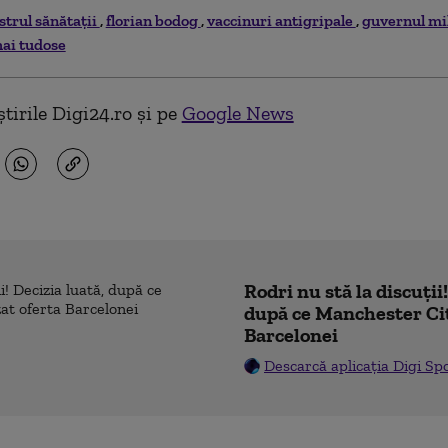
strul sănătaţii
florian bodog
vaccinuri antigripale
guvernul mi
ai tudose
tirile Digi24.ro și pe
Google News
Rodri nu stă la discuții
după ce Manchester Cit
Barcelonei
Descarcă aplicația Digi Sp