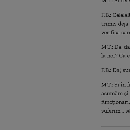
M.T.: Și cele
F.B.: Celel
trimis deja
verifica car
M.T.: Da, d
la noi? Că 
F.B.: Da', su
M.T.: Și în 
asumăm și l
funcționari
suferim... 