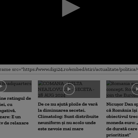
me
ne ratingul de
De ce nu ajută ploile de vară
Nicușor Dan sp
ei, cu
la diminuarea secetei.
că România îș
egativă.
Climatolog: Sunt distribuite
obiectivul trec
are: E un
neuniform și nu acolo unde
moneda euro: 
iv de relaxare
este nevoie mai mare
de durată care
prioritizat”