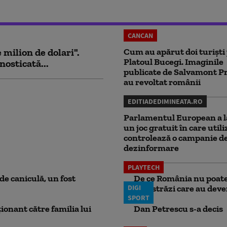
CANCAN
milion de dolari".
Cum au apărut doi turiști
Platoul Bucegi. Imaginile
nosticată...
publicate de Salvamont P
au revoltat românii
EDITIADEDIMINEATA.RO
Parlamentul European a l
un joc gratuit în care utili
controlează o campanie d
dezinformare
PLAYTECH
e caniculă, un fost
De ce România nu poate 
DIGI
autostrăzi care au deven
SPORT
ionant către familia lui
Dan Petrescu s-a decis