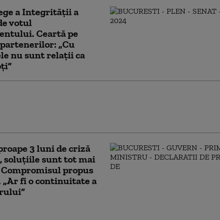
ge a Integrității a
de votul
ntului. Ceartă pe
 partenerilor: „Cu
e nu sunt relații ca
ți”
lojan, întâlnire cu patronatele la Palatul
a. Ce au discutat despre taxe, energie și
ii
roape 3 luni de criză
, soluțiile sunt tot mai
. Compromisul propus
 „Ar fi o continuitate a
rului”