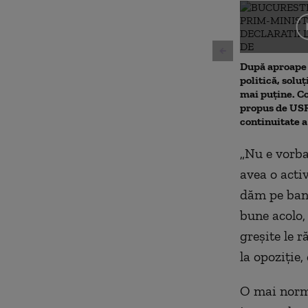
0
seconds
Volu
90%
După aproape 
politică, soluț
mai puține. 
propus de USR.
continuitate 
„Nu e vorba
avea o acti
dăm pe band
bune acolo,
greşite le 
la opoziţie,
O mai norma