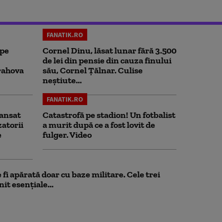
FANATIK.RO
 pe
Cornel Dinu, lăsat lunar fără 3.500
de lei din pensie din cauza finului
rahova
său, Cornel Țălnar. Culise
neștiute...
FANATIK.RO
ansat
Catastrofă pe stadion! Un fotbalist
zatorii
a murit după ce a fost lovit de
e
fulger. Video
fi apărată doar cu baze militare. Cele trei
it esențiale...