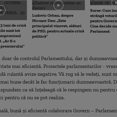
me
Surse: Cum în
Ludovic Orban, despre
strângă voturi
Nicușor Dan: „Este
pentru Guvern
3 luni de criză
principalul vinovat, alături
Cine decide ma
iile sunt tot
de PSD, pentru actuala criză
Parlament
Compromisul
politică”
 „Ar fi o
a premierului”
 doar de controlul Parlamentului, dar şi dumneavoas
vitate mai eficientă. Proiectele parlamentarilor - vre
ă rulantă avize negative. Vă rog să le vedeţi, sunt m
 mai bune decât le fac funcţionarii dumneavoastră. 
răspundem ca să înţeleagă că le respingem nu pentru 
 ci pentru că nu se pot realiza.
lă, bună şi eficientă colaborare Guvern – Parlament 