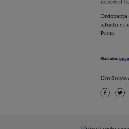
interesul tu
Ordonanţe d
situaţii cu 
Ponta.
Etichete:
guv
Urmărește ș