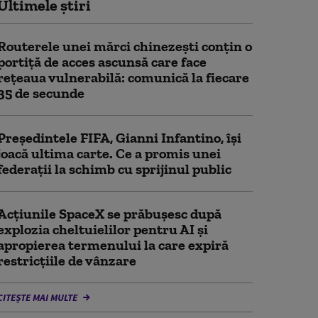
Ultimele știri
Routerele unei mărci chinezești conțin o
portiță de acces ascunsă care face
rețeaua vulnerabilă: comunică la fiecare
35 de secunde
Președintele FIFA, Gianni Infantino, îşi
joacă ultima carte. Ce a promis unei
federații la schimb cu sprijinul public
Acţiunile SpaceX se prăbuşesc după
explozia cheltuielilor pentru AI şi
apropierea termenului la care expiră
restricţiile de vânzare
CITEȘTE MAI MULTE