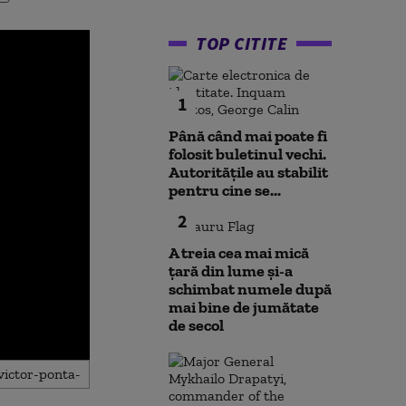
TOP CITITE
1
Până când mai poate fi
folosit buletinul vechi.
Autoritățile au stabilit
pentru cine se...
2
A treia cea mai mică
țară din lume și-a
schimbat numele după
mai bine de jumătate
de secol