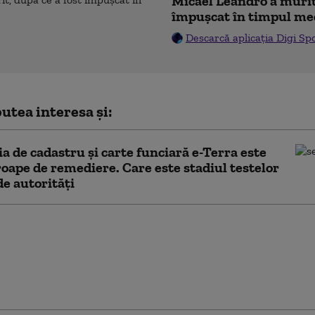
Micael Leandro a murit,
împușcat în timpul me
Descarcă aplicația Digi Sp
utea interesa și:
ia de cadastru şi carte funciară e-Terra este
oape de remediere. Care este stadiul testelor
de autorități
imbări propune Legea
tății. Digitalizarea
țiilor de avere,
ă de politicieni: „Nu
umea e capabilă”