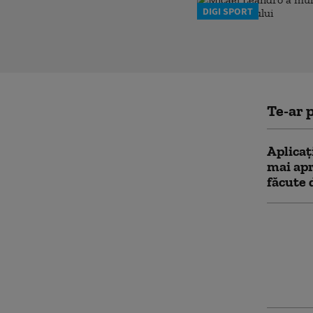
DIGI SPORT
Te-ar p
Aplicaţ
mai apr
făcute 
Ce sch
Integri
declara
respins
toată l