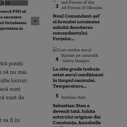
3
cearcă PSD să
Patru mari orașe au început
Noul Comandant-șef
Alertă pe o plaj
le necesare
deja să aplice măsuri pentru
al Armatei ucrainene
Mamaia, după c
ul Grindeanu.
limitarea consumului de
solicită demiterea
observate bucă
joritatea în
curent electric. Ce va face
comandantului
ISU și Poliția a
Capitala
Forțelor...
perimetrul
4
tră puteţi
La câte grade trebuie
au să nu mai
setat aerul condiționat
ulte lucruri
în timpul caniculei.
Temperatura...
Dacă sunt
5
că sunt de
Sebastian Stan a
devenit tată. Iubita
actorului originar din
va fi în
Constanța, Annabelle