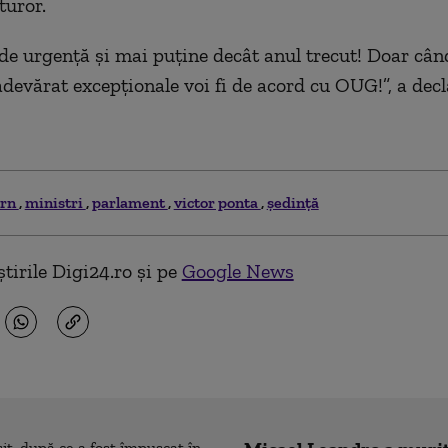
turor.
e urgenţă şi mai puţine decât anul trecut! Doar când
adevărat excepţionale voi fi de acord cu OUG!”, a decl
ern
ministri
parlament
victor ponta
şedinţă
tirile Digi24.ro și pe
Google News