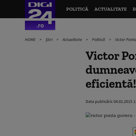
POLITICĂ
ACTUALITATE
E
HOME
Știri
Actualitate
Politică
Victor Ponta
Victor Pon
dumneavoa
eficientă
Data publicării:
04.02.2015 1