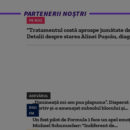
PARTENERII NOȘTRI
PE ROZ
"Tratamentul costă aproape jumătate de 
Detalii despre starea Alinei Pușcău, diag
ADEVĂRUL
„Dimineață mi-am pus plapuma”. Disperat d
DIGI
sportiv și-a amenajat subsolul blocului și...
FM
Un fost pilot de Formula 1 face un apel emoț
Michael Schumacher: "Indiferent de...