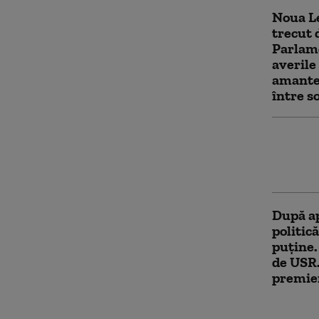
Noua Le
trecut 
Parlame
averile
amantel
între so
Ilie Bo
Victori
investiț
După ap
politică
puține
de USR.
premie