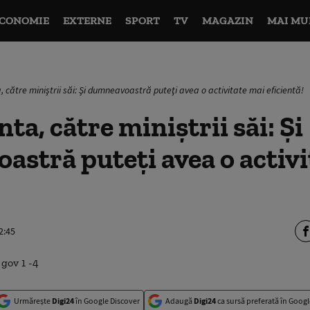
CONOMIE
EXTERNE
SPORT
TV
MAGAZIN
MAI MU
, către miniştrii săi: Şi dumneavoastră puteţi avea o activitate mai eficientă!
ta, către miniştrii săi: Şi
stră puteţi avea o activi
!
2:45
Urmărește
Digi24
în Google Discover
Adaugă
Digi24
ca sursă preferată în Googl