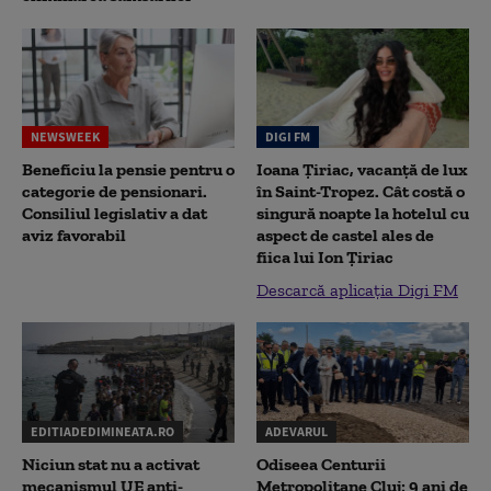
NEWSWEEK
DIGI FM
Beneficiu la pensie pentru o
Ioana Țiriac, vacanță de lux
categorie de pensionari.
în Saint-Tropez. Cât costă o
Consiliul legislativ a dat
singură noapte la hotelul cu
aviz favorabil
aspect de castel ales de
fiica lui Ion Țiriac
Descarcă aplicația Digi FM
EDITIADEDIMINEATA.RO
ADEVARUL
Niciun stat nu a activat
Odiseea Centurii
mecanismul UE anti-
Metropolitane Cluj: 9 ani de