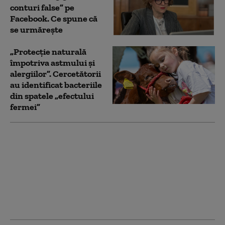
conturi false” pe
Facebook. Ce spune că
se urmărește
„Protecție naturală
împotriva astmului și
alergiilor”. Cercetătorii
au identificat bacteriile
din spatele „efectului
fermei”
Garda de Mediu:
Fotografiile publicate
în online nu sunt
suficiente. Ce trebuie
să faceți pentru o
sesizare corectă şi
validă