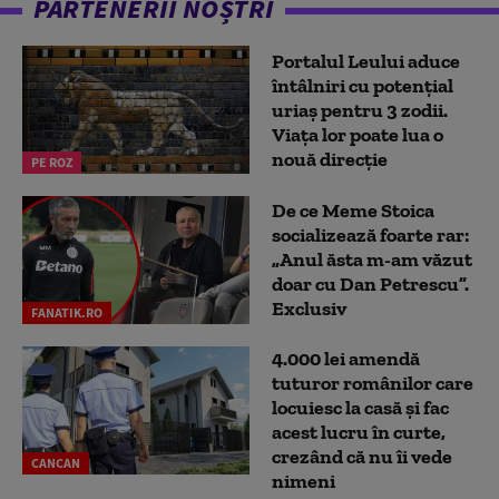
PARTENERII NOȘTRI
Portalul Leului aduce
întâlniri cu potențial
uriaș pentru 3 zodii.
Viața lor poate lua o
nouă direcție
PE ROZ
De ce Meme Stoica
socializează foarte rar:
„Anul ăsta m-am văzut
doar cu Dan Petrescu”.
Exclusiv
FANATIK.RO
4.000 lei amendă
tuturor românilor care
locuiesc la casă și fac
acest lucru în curte,
crezând că nu îi vede
CANCAN
nimeni