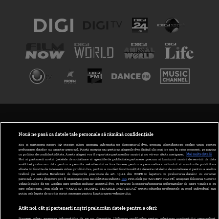
TERMENI ȘI CONDIȚII
POLITICA DE CONFIDENȚIALITATE
Nouă ne pasă ca datele tale personale să rămână confidențiale
Noi și partenerii noștri
30
stocăm și/sau accesăm informații pe dispozitivul dvs., precum identificatorii cookie unici pentru
prelucrarea datelor cu caracter personal. Puteți accepta sau gestiona alegerile dvs. făcând clic mai jos sau în orice moment, pe pagina
ABONARE DIGI TV
cu politica de confidențialitate. Aceste alegeri vor fi raportate partenerilor noștri și nu vă vor afecta navigarea.
Mai multe detalii
Noi si partenerii nostri (retelele de socializare si agentiile de publicitate partenere, precum si furnizorii nostri de servicii de date
analitice) prelucram date pentru a permite website-ului sa functioneze, pentru a personaliza continutul si anunturile publicitare
GESTIONAȚI PREFERINȚELE
afisate in functie de interesele si/sau profilul dvs., pentru a va oferi functionalitati aferente retelelor de socializare si pentru a analiza
traficul pe website. Beneficiati de drepturile prevazute de art. 15-22 din GDPR in legatura cu prelucrarea datelor cu caracter
personal. Aceste drepturi pot fi exercitate prin modalitatea indicata
aici
. Prin click pe “ACCEPT TOATE”, acceptati folosirea tuturor
CODUL DIGI24
Tehnologiilor de tip Cookie, care implica inclusiv acceptul dvs. cu privire la stocarea/accesarea informatiilor de catre Vendor-ii cu
care colaboram. Prin click pe “VREAU SA MODIFIC SETARILE INDIVIDUAL” puteti schimba preferintele in mod individual, mai
putin cele legate de cookie strict necesare pentru functionarea website-ului.
CAMERE WEB
Atât noi, cât și partenerii noștri prelucrăm datele pentru a oferi:
CONTACT/INFO
Stocarea și/sau accesarea informațiilor de pe un dispozitiv. Utilizarea profilurilor pentru selectarea conținutului personalizat.