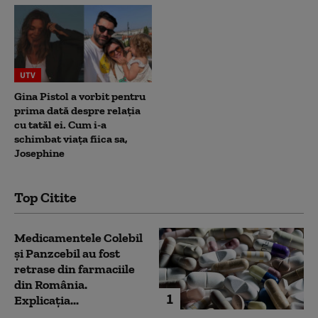
UTV
Gina Pistol a vorbit pentru
prima dată despre relația
cu tatăl ei. Cum i-a
schimbat viața fiica sa,
Josephine
Top Citite
Medicamentele Colebil
și Panzcebil au fost
retrase din farmaciile
din România.
1
Explicația...