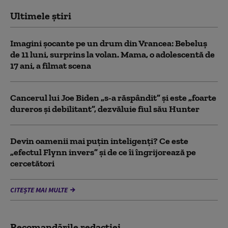
Ultimele știri
Imagini șocante pe un drum din Vrancea: Bebeluș
de 11 luni, surprins la volan. Mama, o adolescentă de
17 ani, a filmat scena
Cancerul lui Joe Biden „s-a răspândit” şi este „foarte
dureros și debilitant”, dezvăluie fiul său Hunter
Devin oamenii mai puțin inteligenți? Ce este
„efectul Flynn invers” și de ce îi îngrijorează pe
cercetători
CITEȘTE MAI MULTE
Recomandările redacţiei