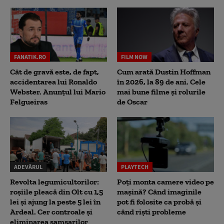
FANATIK.RO
FILM NOW
Cât de gravă este, de fapt,
Cum arată Dustin Hoffman
accidentarea lui Ronaldo
în 2026, la 89 de ani. Cele
Webster. Anunțul lui Mario
mai bune filme și rolurile
Felgueiras
de Oscar
ADEVĂRUL
PLAYTECH
Revolta legumicultorilor:
Poți monta camere video pe
roșiile pleacă din Olt cu 1,5
mașină? Când imaginile
lei și ajung la peste 5 lei în
pot fi folosite ca probă și
Ardeal. Cer controale și
când riști probleme
eliminarea samsarilor