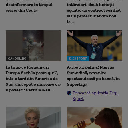
dezinformare în timpul
întârzieri, două licitații
crizei din Ceuta
eșuate, un contract reziliat
și un proiect luat din nou
la...
GANDUL.RO
DIGI SPORT
În timp ce România și
Au bătut palma! Marius
Europa fierb la peste 40°C,
Șumudică, revenire
într-o țară din America de
spectaculoasă pe bancă, în
Sud a început o ninsoare ca-
SuperLigă
n povești: Pârtiile s-au...
Descarcă aplicația Digi
Sport