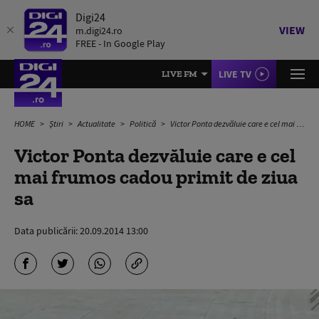
Digi24
VIEW
m.digi24.ro
FREE - In Google Play
LIVE TV
LIVE FM
HOME
Știri
Actualitate
Politică
Victor Ponta dezvăluie care e cel mai frumos cadou primit de ziua sa
Victor Ponta dezvăluie care e cel
mai frumos cadou primit de ziua
sa
Data publicării:
20.09.2014 13:00