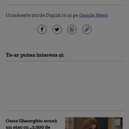
Urmărește știrile Digi24.ro și pe
Google News
Te-ar putea interesa și:
Încep înscrierile
pentru Programul FIV
2026. Cine poate primi
sprijin și care este
limita de vârstă pentru
femei
Oana Gheorghiu acuză
un atac cu „3.500 de