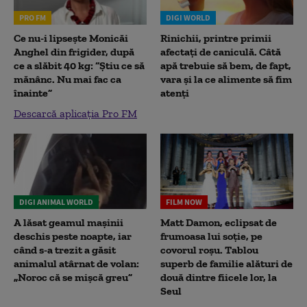
PRO FM
DIGI WORLD
Ce nu-i lipsește Monicăi
Rinichii, printre primii
Anghel din frigider, după
afectați de caniculă. Câtă
ce a slăbit 40 kg: “Știu ce să
apă trebuie să bem, de fapt,
mănânc. Nu mai fac ca
vara și la ce alimente să fim
înainte”
atenți
Descarcă aplicația Pro FM
DIGI ANIMAL WORLD
FILM NOW
A lăsat geamul mașinii
Matt Damon, eclipsat de
deschis peste noapte, iar
frumoasa lui soție, pe
când s-a trezit a găsit
covorul roșu. Tablou
animalul atârnat de volan:
superb de familie alături de
„Noroc că se mișcă greu”
două dintre fiicele lor, la
Seul