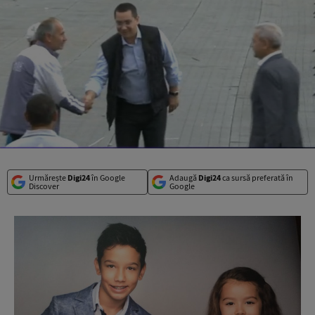
Urmărește
Digi24
în Google
Adaugă
Digi24
ca sursă preferată în
Discover
Google