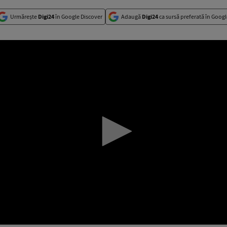
Urmărește
Digi24
în Google Discover
Adaugă
Digi24
ca sursă preferată în Googl