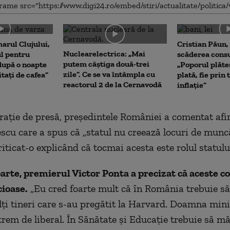
me
arul Clujului,
Cristian Păun,
Nuclearelectrica: „Mai
ul pentru
scăderea cons
putem câștiga două-trei
upă o noapte
„Poporul plăte
zile”. Ce se va întâmpla cu
itați de cafea”
plată, fie prin 
reactorul 2 de la Cernavodă
inflație”
arație de presă, președintele României a comentat af
escu care a spus că „statul nu creează locuri de muncă
riticat-o explicând că tocmai acesta este rolul statulu
parte, premierul Victor Ponta a precizat că aceste 
ioase.
„Eu cred foarte mult că în România trebuie să
ți tineri care s-au pregătit la Harvard. Doamna mini
trem de liberal. În Sănătate și Educație trebuie să m