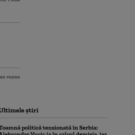
Ultimele știri
Toamnă politică tensionată în Serbia:
Aleksandar Vucic ia în calcul demisia, iar