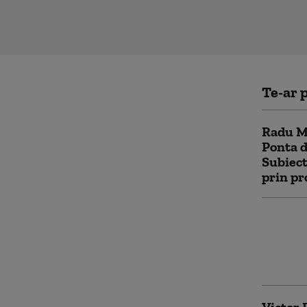
Te-ar p
Radu Mi
Ponta 
Subiect
prin p
Victor 
a grupu
„Este u
vastă la
Victor 