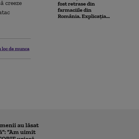
să creeze
fost retrase din
farmaciile din
atac
România. Explicația...
u loc de munca
amenii au lăsat
ă”: ”Am uimit
TORIE uriașă