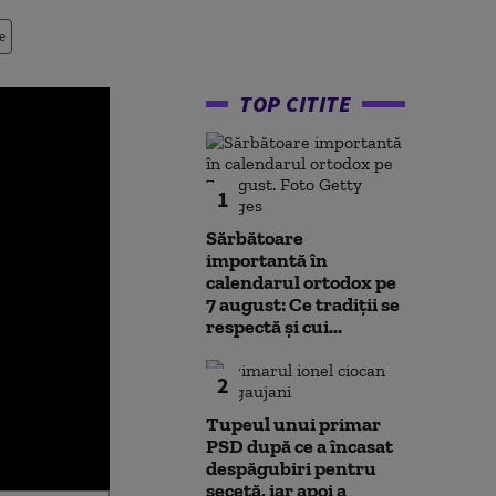
e
TOP CITITE
1
Sărbătoare
importantă în
calendarul ortodox pe
7 august: Ce tradiții se
respectă și cui...
2
Tupeul unui primar
PSD după ce a încasat
despăgubiri pentru
secetă, iar apoi a