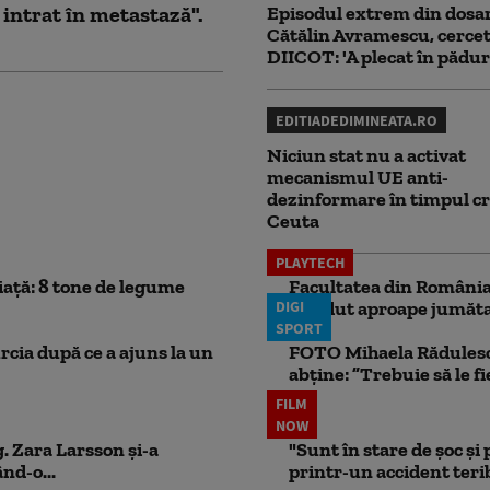
 intrat în metastază".
Episodul extrem din dosar
Cătălin Avramescu, cercet
DIICOT: 'A plecat în pădur
EDITIADEDIMINEATA.RO
Niciun stat nu a activat
mecanismul UE anti-
dezinformare în timpul cr
Ceuta
PLAYTECH
iață: 8 tone de legume
Facultatea din România 
DIGI
pierdut aproape jumăta
SPORT
rcia după ce a ajuns la un
FOTO Mihaela Rădulescu 
abține: ”Trebuie să le fi
FILM
NOW
. Zara Larsson și-a
"Sunt în stare de șoc și
nd-o...
printr-un accident teribi