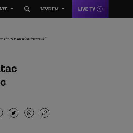
LIVE TV
LTE
LIVE FM
or tineri e un atac incorect”
atac
ac