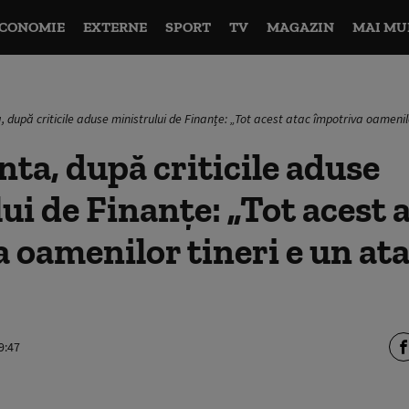
CONOMIE
EXTERNE
SPORT
TV
MAGAZIN
MAI MU
, după criticile aduse ministrului de Finanțe: „Tot acest atac împotriva oamenil
nta, după criticile aduse
ui de Finanțe: „Tot acest 
 oamenilor tineri e un at
9:47