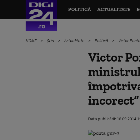
POLITICĂ
ACTUALITATE
E
HOME
Știri
Actualitate
Politică
Victor Ponta
Victor Po
ministrul
împotriva
incorect”
Data publicării:
18.09.2014 1