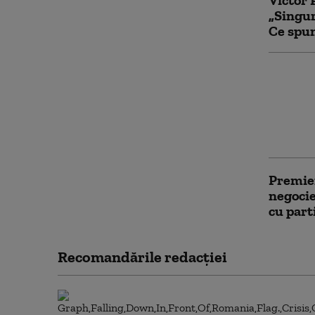
„Singur
Ce spu
Ludovic
Veștea:
cu Neac
un joc 
PSD și 
Premier
negocie
cu part
Recomandările redacţiei