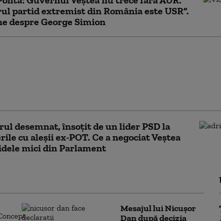
ul partid extremist din România este USR”.
ne despre George Simion
 Orban îl critică pe
 „Se milogește de mână
șu pentru voturi. Face
mizerabil alături de
Nicușor Dan”
ul desemnat, însoțit de un lider PSD la
rile cu aleșii ex-POT. Ce a negociat Veștea
idele mici din Parlament
Mesajul lui Nicușor
Dan după decizia