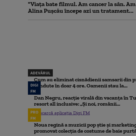
"Viața bate filmul. Am cancer la sân. Am
Alina Pușcău începe azi un tratament...
ADEVĂRUL
Cum au eliminat cisnădienii samsarii din p
DIGI
vândute în doar 4 ore. Oamenii stau la...
FM
Dan Negru, reacție virală din vacanța în Tu
resort all inclusive: „Și noi, românii...
PRO
Descarcă aplicația Digi FM
FM
Noua regină a muzicii pop știe și marketing
promovat colecția de costume de baie purtâ