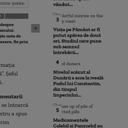
vândut...
3
 despre
Antrenament cu miză:
10 luni de la ex
Viața pe Pământ ar fi
umului:
pușcașii marini români au
Rahova: Oameni
putut apărea de două
ște nota de
testat vehiculele de asalt
așteaptă să intr
ori. Studiul care pune
taxare, fie prin
amfibiu AAV-7 alături de
Primarul Cipri
sub semnul
militarii SUA
„Am comandat 
întrebării...
4
irmația
Nivelul scăzut al
”. Șeful
Dunării a scos la iveală
i.
Podul lui Constantin,
din timpul
Imperiului...
comentarii
 se întoarcă
5
stru a spus
Medicamentele
ărim
Colebil și Panzcebil au