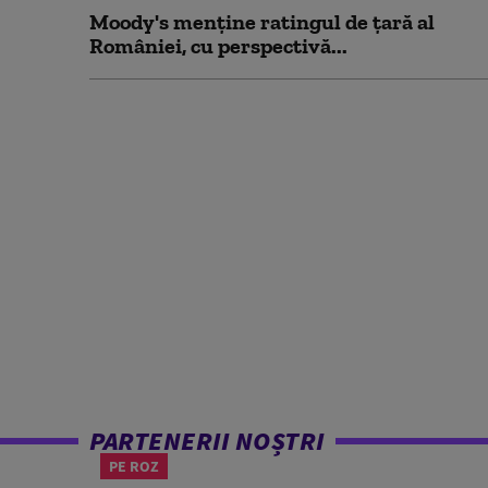
Moody's menține ratingul de țară al
României, cu perspectivă...
PARTENERII NOȘTRI
PE ROZ