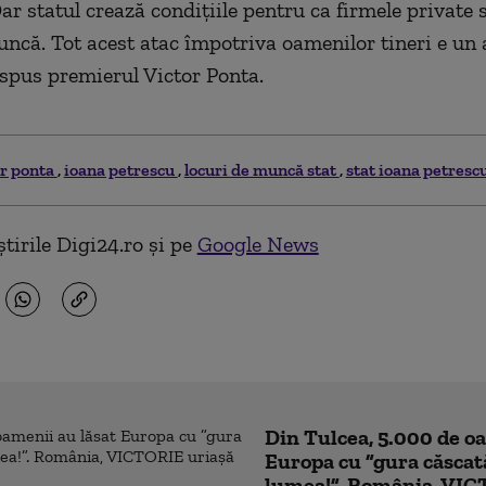
ar statul crează condițiile pentru ca firmele private 
uncă. Tot acest atac împotriva oamenilor tineri e un 
a spus premierul Victor Ponta.
or ponta
ioana petrescu
locuri de muncă stat
stat ioana petresc
tirile Digi24.ro și pe
Google News
Din Tulcea, 5.000 de o
Europa cu ”gura căscat
lumea!”. România, VIC