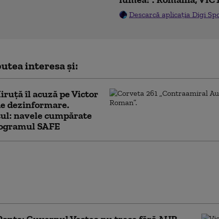
Descarcă aplicația Digi Sp
utea interesa și:
ruță îl acuză pe Victor
de dezinformare.
ul: navele cumpărate
rogramul SAFE
Ponta, propunerea de premier
lui Uniți pentru România:
n politician cu experienţă
 cel mai înalt nivel”
Ponta: Guvernul Veștea nu trece fără AUR.