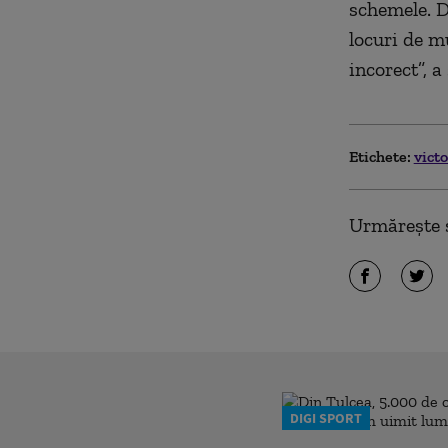
schemele. D
locuri de m
incorect”, 
Etichete:
vict
Urmărește ș
DIGI SPORT