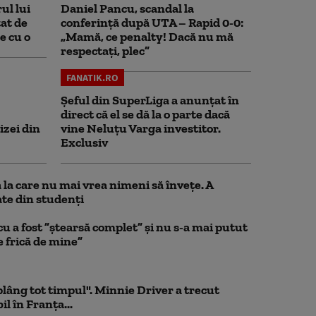
ul lui
Daniel Pancu, scandal la
at de
conferință după UTA – Rapid 0-0:
e cu o
„Mamă, ce penalty! Dacă nu mă
respectați, plec”
FANATIK.RO
Șeful din SuperLiga a anunțat în
direct că el se dă la o parte dacă
izei din
vine Neluțu Varga investitor.
Exclusiv
la care nu mai vrea nimeni să înveţe. A
te din studenţi
a fost ”ștearsă complet” și nu s-a mai putut
e frică de mine”
 plâng tot timpul". Minnie Driver a trecut
l în Franța...