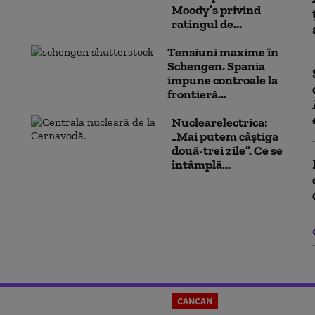
Moody’s privind
ratingul de...
Tensiuni maxime în
Schengen. Spania
impune controale la
frontieră...
Nuclearelectrica:
„Mai putem câștiga
două-trei zile”. Ce se
întâmplă...
CANCAN