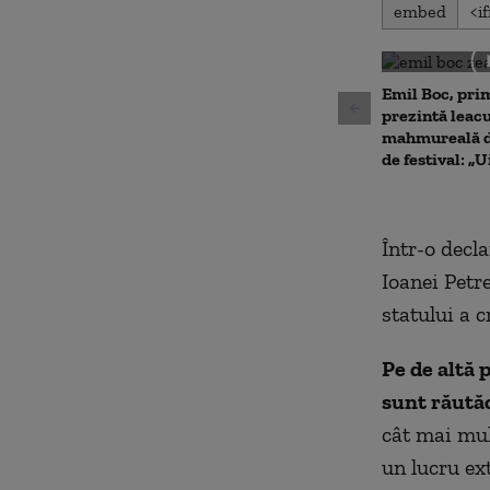
0
embed
seconds
of
0
seconds
Volu
90%
Emil Boc, prim
prezintă leac
mahmureală d
de festival: „U
Într-o decl
Ioanei Petr
statului a c
Pe de altă 
sunt răutăc
cât mai mul
un lucru ex