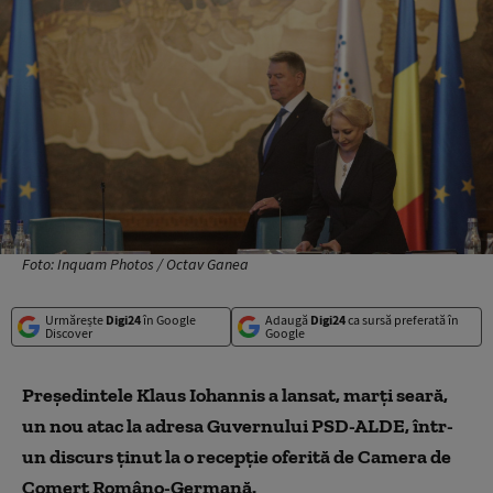
Foto: Inquam Photos / Octav Ganea
Urmărește
Digi24
în Google
Adaugă
Digi24
ca sursă preferată în
Discover
Google
Președintele Klaus Iohannis a lansat, marți seară,
un nou atac la adresa Guvernului PSD-ALDE, într-
un discurs ținut la o recepție oferită de Camera de
Comerț Româno-Germană.