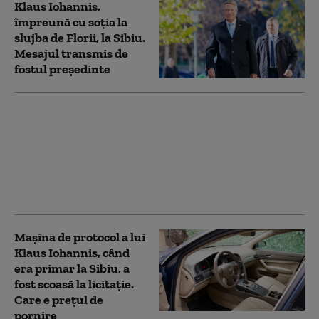
Klaus Iohannis,
împreună cu soţia la
slujba de Florii, la Sibiu.
Mesajul transmis de
fostul preşedinte
Dosarul pentru
recuperarea banilor
încasaţi drept chirie de
Klaus Iohannis a fost
strămutat la
Tribunalul Hunedoara
Mașina de protocol a lui
Klaus Iohannis, când
era primar la Sibiu, a
fost scoasă la licitație.
Care e prețul de
pornire