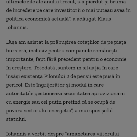
ultimele zile ale anului trecut, s-a pierdut și bruma
de încredere pe care investitorii o mai puteau avea în
politica economică actuală”, a adăugat Klaus
Iohannis.
„Aşa am asistat la prăbuşirea cotaţiilor de pe piaţa
bursieră, inclusiv pentru companiile româneşti
importante, fapt fără precedent pentru o economie
în creştere. Totodată ,suntem în situaţia în care
însăşi existenţa Pilonului 2 de pensii este pusă în
pericol. Este îngrijorător şi modul în care
autorităţile gestionează securitatea aprovizionării
cu energie sau cel puţin pretind că se ocupă de
povara sectorului energetic”, a mai spus şeful
statului.
Iohannis a vorbit despre ”amanetarea viitorului