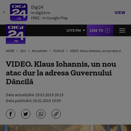
Digi24
VIEW
m.digi24.ro
FREE - In Google Play
LIVE TV
LIVE FM
HOME
Știri
Actualitate
Politică
VIDEO. Klaus Iohannis, un nou atac dur la adresa Guvernului Dăncilă
VIDEO. Klaus Iohannis, un nou
atac dur la adresa Guvernului
Dăncilă
Data actualizării:
29.01.2019 20:15
Data publicării:
29.01.2019 19:59