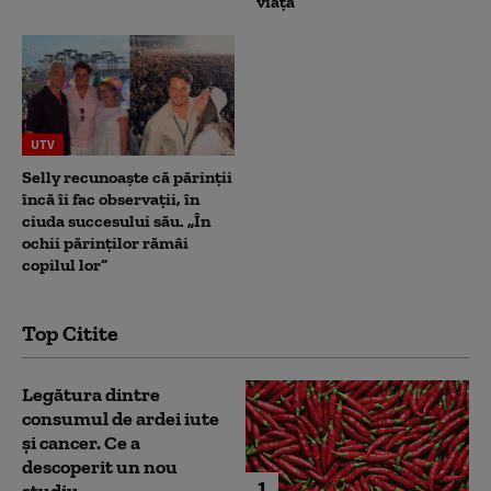
viața
UTV
Selly recunoaște că părinții
încă îi fac observații, în
ciuda succesului său. „În
ochii părinților rămâi
copilul lor”
Top Citite
Legătura dintre
consumul de ardei iute
și cancer. Ce a
descoperit un nou
1