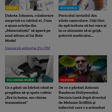
PRO FM
DIGI WORLD
Dakota Johnson, colaborare
Pericolul invizibil din
surpriză cu iubitul ei. Cum
zilele caniculare. Câți litri
a ajuns actrița din
de apă trebuie să bei vara și
„Materialiștii” să apară pe
la ce alimente să ai grijă,
noul album al lui Role
potrivit medicului...
Model
Descarcă aplicația Pro FM
DIGI ANIMAL WORLD
FILM NOW
Ce a găsit un bărbat când se
De ce a părăsit Antonio
pregătea să-și spele rufele:
Banderas Hollywoodul.
„Era în haine, am rămas
Decizia luată după divorțul
traumatizat”
de Melanie Griffith și
infarctul care i-a schimbat