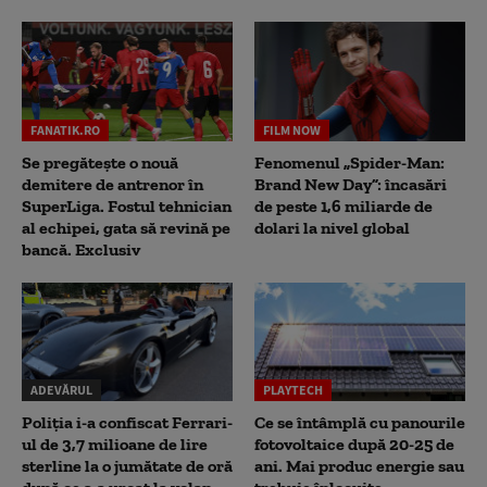
FANATIK.RO
FILM NOW
Se pregătește o nouă
Fenomenul „Spider-Man:
demitere de antrenor în
Brand New Day”: încasări
SuperLiga. Fostul tehnician
de peste 1,6 miliarde de
al echipei, gata să revină pe
dolari la nivel global
bancă. Exclusiv
ADEVĂRUL
PLAYTECH
Poliția i-a confiscat Ferrari-
Ce se întâmplă cu panourile
ul de 3,7 milioane de lire
fotovoltaice după 20-25 de
sterline la o jumătate de oră
ani. Mai produc energie sau