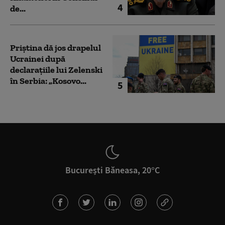
4
de...
Priștina dă jos drapelul
Ucrainei după
declarațiile lui Zelenski
în Serbia: „Kosovo...
5
București Băneasa, 20°C