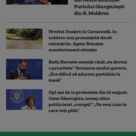
Portului Giurgiulești
din R. Moldova
Nivelul Dunării la Cernavodă, în
scădere mai pronunțată decât
estimările. Apele Române
monitorizează situația
Radu Burnete anunță când „va deveni
o prioritate” formarea noului guvern.
„Era dificil să aducem partidele la
masă”
Opt ani de la protestele din 10 august.
Oana Gheorghiu, mesaj către
politicienii „corupți”: „Va veni ziua în
care veţi plăti”