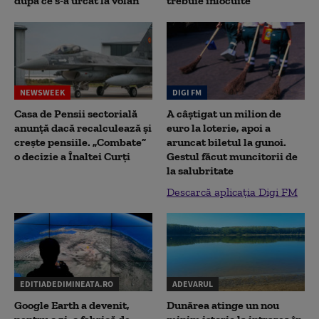
după ce s-a urcat la volan
trebuie înlocuite
NEWSWEEK
DIGI FM
Casa de Pensii sectorială
A câștigat un milion de
anunță dacă recalculează și
euro la loterie, apoi a
crește pensiile. „Combate”
aruncat biletul la gunoi.
o decizie a Înaltei Curți
Gestul făcut muncitorii de
la salubritate
Descarcă aplicația Digi FM
EDITIADEDIMINEATA.RO
ADEVARUL
Google Earth a devenit,
Dunărea atinge un nou