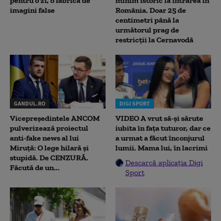
pentru o zi, o fabrică de
minim istoric la intrarea în
imagini false
România. Doar 25 de
centimetri până la
următorul prag de
restricții la Cernavodă
GANDUL.RO
DIGI SPORT
Vicepreședintele ANCOM
VIDEO A vrut să-și sărute
pulverizează proiectul
iubita în fața tuturor, dar ce
anti-fake news al lui
a urmat a făcut înconjurul
Miruță: O lege hilară și
lumii. Mama lui, în lacrimi
stupidă. De CENZURĂ.
Descarcă aplicația Digi
Făcută de un...
Sport