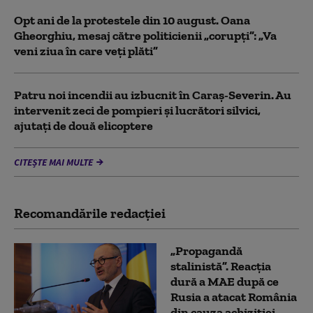
Opt ani de la protestele din 10 august. Oana
Gheorghiu, mesaj către politicienii „corupți”: „Va
veni ziua în care veţi plăti”
Patru noi incendii au izbucnit în Caraş-Severin. Au
intervenit zeci de pompieri şi lucrători silvici,
ajutaţi de două elicoptere
CITEȘTE MAI MULTE
Recomandările redacţiei
„Propagandă
stalinistă”. Reacția
dură a MAE după ce
Rusia a atacat România
din cauza achiziției