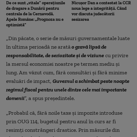
De ce sunt „vitale” operațiunile
Nicușor Dan a contestat la CCR
de dragare a Dunării pentru
noua lege a integrității. Când
centrala de la Cernavodă.
vor discuta judecătorii
Apele Române: „Prognoza nu e
sesizarea
optimistă”
„Din păcate, o serie de măsuri guvernamentale luate
în ultima perioadă ne arată
o gravă lipsă de
responsabilitate, de seriozitate și de viziune
cu privire
la mersul economiei noastre pe termen mediu și
lung. Am văzut cum, fără consultări și fără minime
evaluări de impact,
Guvernul a schimbat peste noapte
regimul fiscal pentru unele dintre cele mai importante
domenii
”, a spus președintele.
„Probabil că, fără noile taxe și impozite introduse
prin OUG 114, bugetul pentru anul în curs ar fi
resimți constrângeri drastice. Prin măsurile din