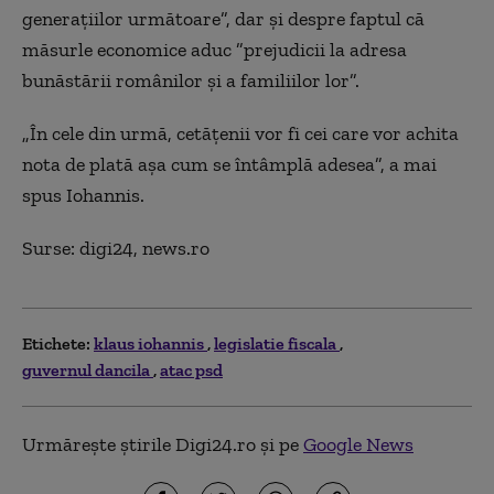
generaţiilor următoare”, dar şi despre faptul că
măsurle economice aduc ”prejudicii la adresa
bunăstării românilor şi a familiilor lor”.
„În cele din urmă, cetăţenii vor fi cei care vor achita
nota de plată aşa cum se întâmplă adesea”, a mai
spus Iohannis.
Surse: digi24, news.ro
Etichete:
klaus iohannis
legislatie fiscala
guvernul dancila
atac psd
Urmărește știrile Digi24.ro și pe
Google News