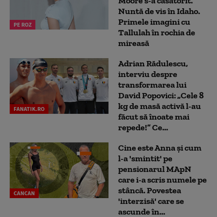
Moore s-a căsătorit.
Nuntă de vis în Idaho.
Primele imagini cu
PE ROZ
Tallulah în rochia de
mireasă
Adrian Rădulescu,
interviu despre
transformarea lui
David Popovici: „Cele 8
kg de masă activă l-au
FANATIK.RO
făcut să înoate mai
repede!” Ce...
Cine este Anna și cum
l-a 'smintit' pe
pensionarul MApN
care i-a scris numele pe
stâncă. Povestea
CANCAN
'interzisă' care se
ascunde în...