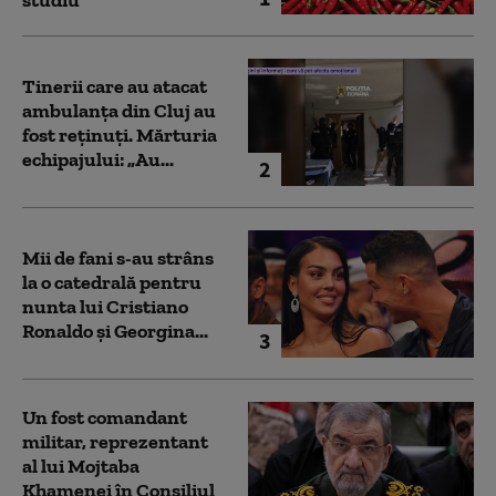
studiu
Tinerii care au atacat
ambulanța din Cluj au
fost reținuți. Mărturia
echipajului: „Au...
2
Mii de fani s-au strâns
la o catedrală pentru
nunta lui Cristiano
Ronaldo şi Georgina...
3
Un fost comandant
militar, reprezentant
al lui Mojtaba
Khamenei în Consiliul