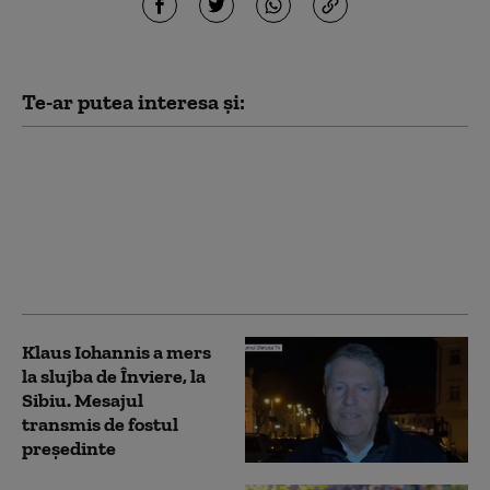
Te-ar putea interesa și:
Radu Miruță îi atacă pe
liderii PSD:
„Guvernarea nu este
un joc între gașca de la
Craiova și gașca de la
Timișoara”
Klaus Iohannis a mers
la slujba de Înviere, la
Sibiu. Mesajul
transmis de fostul
preşedinte