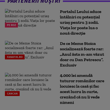
PARTENERII NOȘTRI
Portalul Leului aduce
întâlniri cu potențial
uriaș pentru 3 zodii.
PE ROZ
Viața lor poate lua o
nouă direcție
De ce Meme Stoica
socializează foarte rar:
„Anul ăsta m-am văzut
FANATIK.RO
doar cu Dan Petrescu”.
Exclusiv
4.000 lei amendă
tuturor românilor care
locuiesc la casă și fac
acest lucru în curte,
CANCAN
crezând că nu îi vede
nimeni