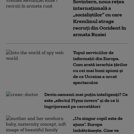
Sovintern, noua rețea
internațională a
„socialiștilor” cu care
Kremlinul atrage
recruți din Occident în
armata Rusiei
Topul serviciilor de
informații din Europa.
Cum arată ierarhia țărilor
cu cei mai buni spioni și
de ce Ucraina a urcat
spectaculos
Devin oamenii mai puțin inteligenți? Ce
este „efectul Flynn invers” și de ce îi
îngrijorează pe cercetători
„Un singur copil este de
ajuns”. Europa
îmbătrânește. Cine va