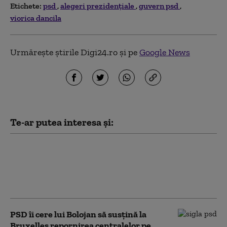
Etichete:
psd
alegeri prezidențiale
guvern psd
viorica dancila
Urmărește știrile Digi24.ro și pe
Google News
Te-ar putea interesa și:
Dan Motreanu, reacție după
menținerea ratingului de țară:
„Nu putem reveni la iluzia că
există bani fără limită”
PSD îi cere lui Bolojan să susțină la
Bruxelles repornirea centralelor pe