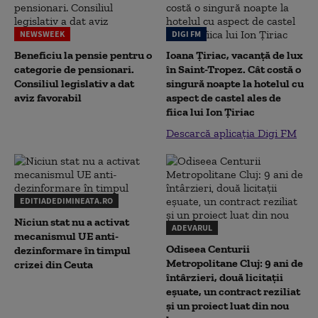
NEWSWEEK
DIGI FM
Beneficiu la pensie pentru o
Ioana Țiriac, vacanță de lux
categorie de pensionari.
în Saint-Tropez. Cât costă o
Consiliul legislativ a dat
singură noapte la hotelul cu
aviz favorabil
aspect de castel ales de
fiica lui Ion Țiriac
Descarcă aplicația Digi FM
EDITIADEDIMINEATA.RO
Niciun stat nu a activat
ADEVARUL
mecanismul UE anti-
Odiseea Centurii
dezinformare în timpul
Metropolitane Cluj: 9 ani de
crizei din Ceuta
întârzieri, două licitații
eșuate, un contract reziliat
și un proiect luat din nou