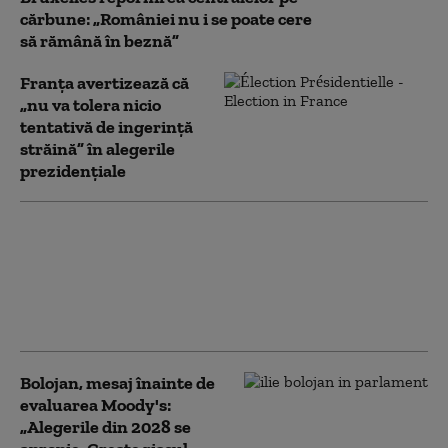
cărbune: „României nu i se poate cere
să rămână în beznă”
Franţa avertizează că
„nu va tolera nicio
tentativă de ingerinţă
străină” în alegerile
prezidenţiale
Prima reacție a PSD
după ce Bolojan a
acuzat modificări cu
țintă politică la Legea
ANI
Bolojan, mesaj înainte de
evaluarea Moody's:
„Alegerile din 2028 se