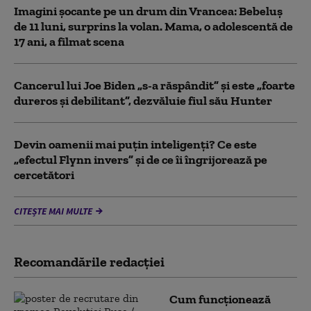
Imagini șocante pe un drum din Vrancea: Bebeluș
de 11 luni, surprins la volan. Mama, o adolescentă de
17 ani, a filmat scena
Cancerul lui Joe Biden „s-a răspândit” şi este „foarte
dureros și debilitant”, dezvăluie fiul său Hunter
Devin oamenii mai puțin inteligenți? Ce este
„efectul Flynn invers” și de ce îi îngrijorează pe
cercetători
CITEȘTE MAI MULTE
Recomandările redacţiei
Cum funcționează