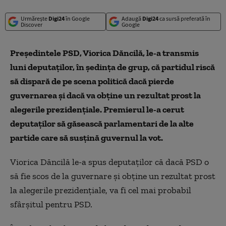
Urmărește
Digi24
în Google
Adaugă
Digi24
ca sursă preferată în
Discover
Google
Președintele PSD, Viorica Dăncilă, le-a transmis
luni deputaților, în ședința de grup, că partidul riscă
să dispară de pe scena politică dacă pierde
guvernarea și dacă va obține un rezultat prost la
alegerile prezidențiale. Premierul le-a cerut
deputaților să găsească parlamentari de la alte
partide care să susțină guvernul la vot.
Viorica Dăncilă le-a spus deputaților că dacă PSD o
să fie scos de la guvernare și obține un rezultat prost
la alegerile prezidențiale, va fi cel mai probabil
sfârșitul pentru PSD.