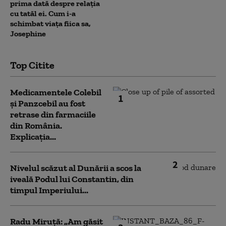
prima dată despre relația
cu tatăl ei. Cum i-a
schimbat viața fiica sa,
Josephine
Top Citite
Medicamentele Colebil
1
și Panzcebil au fost
retrase din farmaciile
din România.
Explicația...
2
Nivelul scăzut al Dunării a scos la
iveală Podul lui Constantin, din
timpul Imperiului...
Radu Miruță: „Am găsit