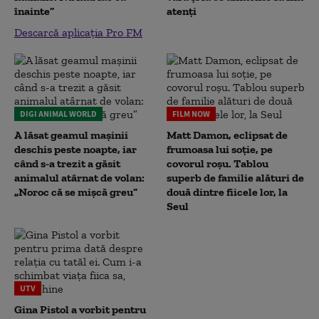
înainte”
atenți
Descarcă aplicația Pro FM
DIGI ANIMAL WORLD
FILM NOW
A lăsat geamul mașinii
Matt Damon, eclipsat de
deschis peste noapte, iar
frumoasa lui soție, pe
când s-a trezit a găsit
covorul roșu. Tablou
animalul atârnat de volan:
superb de familie alături de
„Noroc că se mișcă greu”
două dintre fiicele lor, la
Seul
UTV
Gina Pistol a vorbit pentru