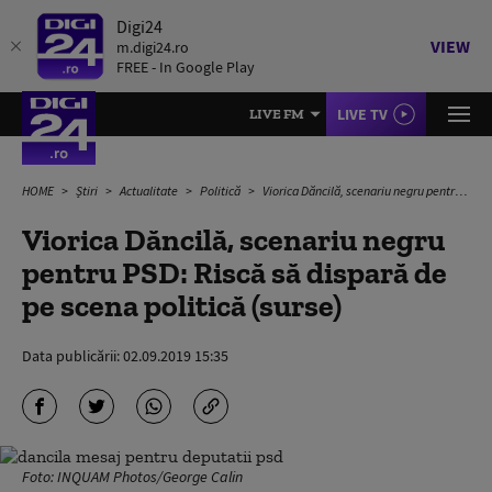
Digi24
VIEW
m.digi24.ro
FREE - In Google Play
LIVE TV
LIVE FM
HOME
Știri
Actualitate
Politică
Viorica Dăncilă, scenariu negru pentru PSD: Riscă să dispară de pe scena politică (surse)
Viorica Dăncilă, scenariu negru
pentru PSD: Riscă să dispară de
pe scena politică (surse)
Data publicării:
02.09.2019 15:35
Foto: INQUAM Photos/George Calin