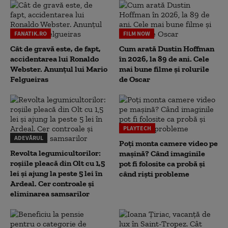
FANATIK.RO
FILM NOW
Cât de gravă este, de fapt,
Cum arată Dustin Hoffman
accidentarea lui Ronaldo
în 2026, la 89 de ani. Cele
Webster. Anunțul lui Mario
mai bune filme și rolurile
Felgueiras
de Oscar
PLAYTECH
ADEVĂRUL
Poți monta camere video pe
Revolta legumicultorilor:
mașină? Când imaginile
roșiile pleacă din Olt cu 1,5
pot fi folosite ca probă și
lei și ajung la peste 5 lei în
când riști probleme
Ardeal. Cer controale și
eliminarea samsarilor