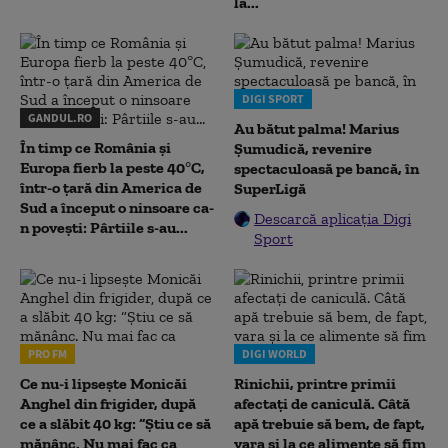
la...
DIGI SPORT
GANDUL.RO
Au bătut palma! Marius
În timp ce România și
Șumudică, revenire
Europa fierb la peste 40°C,
spectaculoasă pe bancă, în
într-o țară din America de
SuperLigă
Sud a început o ninsoare ca-
Descarcă aplicația Digi
n povești: Pârtiile s-au...
Sport
PRO FM
DIGI WORLD
Ce nu-i lipsește Monicăi
Rinichii, printre primii
Anghel din frigider, după
afectați de caniculă. Câtă
ce a slăbit 40 kg: “Știu ce să
apă trebuie să bem, de fapt,
mănânc. Nu mai fac ca
vara și la ce alimente să fim