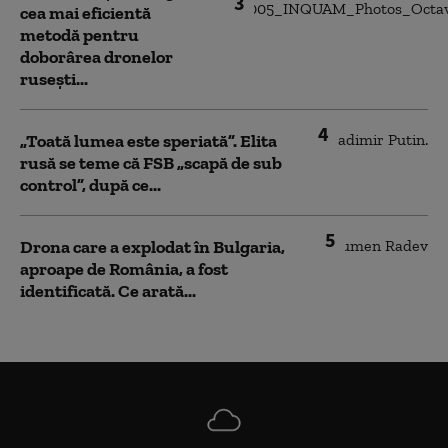
3
cea mai eficientă
metodă pentru
doborârea dronelor
rusești...
4
„Toată lumea este speriată”. Elita
rusă se teme că FSB „scapă de sub
control”, după ce...
5
Drona care a explodat în Bulgaria,
aproape de România, a fost
identificată. Ce arată...