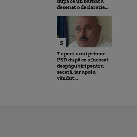
după ce un bărbat a
desenat o declarație...
5
Tupeul unui primar
PSD după ce a încasat
despăgubiri pentru
secetă, iar apoi a
vândut...