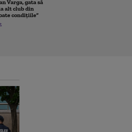
oan Varga, gata să
a alt club din
oate condițiile”
t