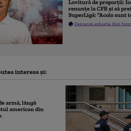
Lovitură de proporții: I
renunțe la CFR și să prei
SuperLigă: ”Acolo sunt t
Descarcă aplicația Digi Spor
utea interesa și:
de armă, lângă
tul american din
o