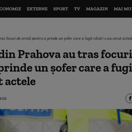
CONOMIE
EXTERNE
SPORT
TV
MAGAZIN
MAI MU
tras focuri de armă pentru a prinde un şofer care a fugit când i s-au cerut actel
i din Prahova au tras focur
prinde un şofer care a fugi
t actele
4:00