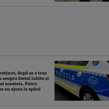
mat în Texas: 11
e împuşcate, cel puţin
. Trăgătorul a fost
reținut, după ce a tras
 asupra fostei iubite şi
iei acesteia. Patru
e au ajuns la spital