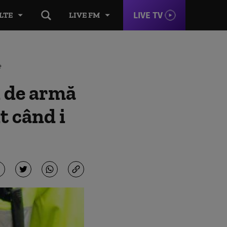
LIVE TV
LTE
LIVE FM
e
i de armă
t când i