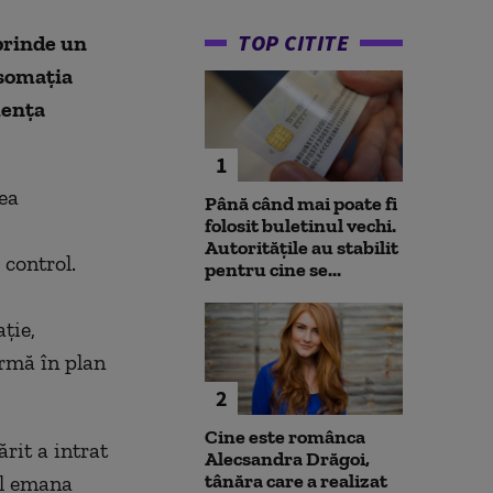
TOP CITITE
 prinde un
 somaţia
uenţa
1
rea
Până când mai poate fi
folosit buletinul vechi.
Autoritățile au stabilit
 control.
pentru cine se...
ţie,
armă în plan
2
Cine este românca
rit a intrat
Alecsandra Drăgoi,
tânăra care a realizat
ul emana