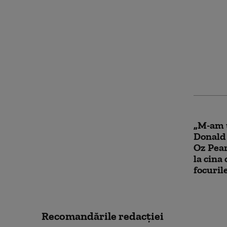
Şofer s
acciden
a plecat
identif
ore
„M-am u
Donald
Oz Pear
la cina
focuril
Recomandările redacţiei