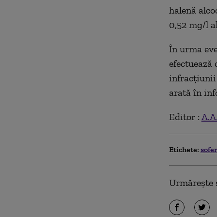
halenă alcoo
0,52 mg/l al
În urma eve
efectuează 
infracţiuni
arată în in
Editor :
A.A
Etichete:
sofe
Urmărește ș