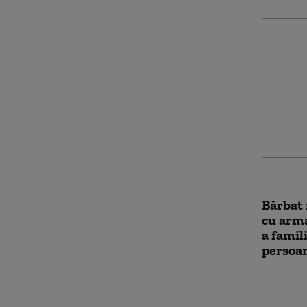
Atac ar
persoan
un mort
ucis
Bărbat 
cu arma
a famil
persoan