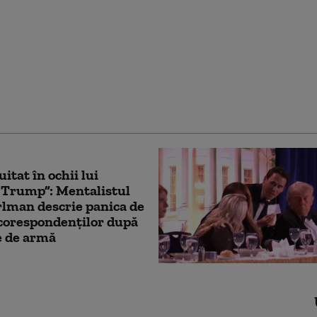
uspectat că a
tat mortal un pieton şi
 de la locul faptei,
icat și prins după opt
itat în ochii lui
 Trump”: Mentalistul
lman descrie panica de
 corespondenților după
e de armă