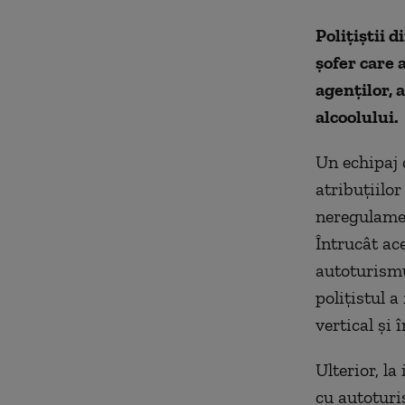
Poliţiştii 
şofer care 
agenților, 
alcoolului.
Un echipaj d
atribuţiilor
neregulamen
Întrucât ac
autoturismu
poliţistul 
vertical şi
Ulterior, la
cu autoturi