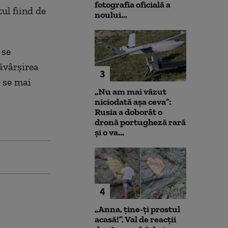
fotografia oficială a
tul fiind de
noului...
 se
ăvârşirea
3
, se mai
„Nu am mai văzut
niciodată așa ceva”:
Rusia a doborât o
dronă portugheză rară
și o va...
4
„Anna, ţine-ţi prostul
acasă!”. Val de reacții