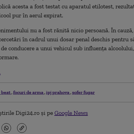
lică acesta a fost testat cu aparatul etilotest, rezulta
cool pur în aerul expirat.
nimentului nu a fost rănită nicio persoană. În cauză,
cercetări în cadrul unui dosar penal deschis pentru s
i de conducere a unui vehicul sub influenţa alcoolului
formare.
.
r beat
focuri de arma
ipj prahova
sofer fugar
tirile Digi24.ro și pe
Google News