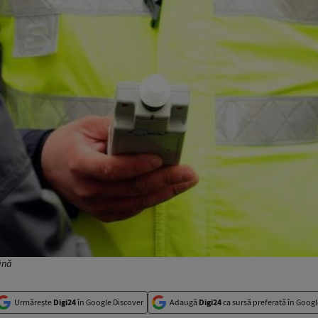
ână
Urmărește
Digi24
în Google Discover
Adaugă
Digi24
ca sursă preferată în Googl