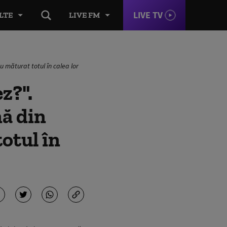
LIVE TV
LTE
LIVE FM
u măturat totul în calea lor
z?".
nă din
otul în