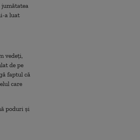
a jumătatea
i-a luat
m vedeți,
ulat de pe
gă faptul că
elul care
uă poduri și