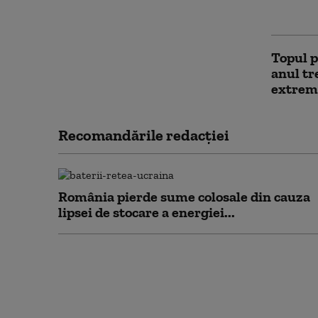
mulți r
Topul p
anul t
extrem
Recomandările redacţiei
România pierde sume colosale din cauza
lipsei de stocare a energiei...