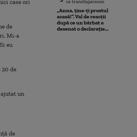
nici case ori
„Anna, ţine-ţi prostul
acasă!”. Val de reacții
după ce un bărbat a
ne de
desenat o declarație...
ri. Mi-a
Si eu
e 20 de
 ajutat un
nță de