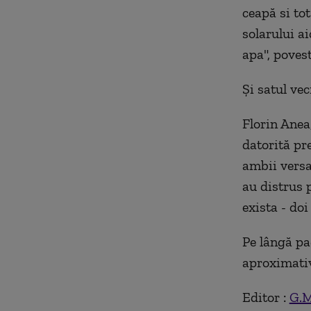
ceapă si to
solarului ai
apa", povest
Și satul vec
Florin Anea
datorită pr
ambii versan
au distrus p
exista - doi
Pe lângă pa
aproximativ
Editor :
G.M