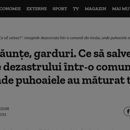
CONOMIE
EXTERNE
SPORT
TV
MAGAZIN
MAI MU
 Ce să salvez?". Imaginile dezastrului într-o comună din Vaslui, unde puhoaiele a
ăunțe, garduri. Ce să salve
 dezastrului într-o comu
nde puhoaiele au măturat t
 10:08
0:01