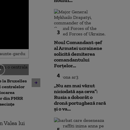
noului...
3
Noul Comandant-șef
al Armatei ucrainene
solicită demiterea
comandantului
Forțelor...
4
Noua lege a integrității
 la Bruxelles
deschide calea spre
„Nu am mai văzut
Unitatea 2 de 
 centralelor
parteneriatul civil. ACCEPT:
niciodată așa ceva”:
ar putea fi opr
locarea
Nu poți impune obligații
Rusia a doborât o
Dunărea contin
or din PNRR
fără să oferi și drepturi
dronă portugheză rară
Ce spune direc
secințe
și o va...
centralei
n Valea lui
5