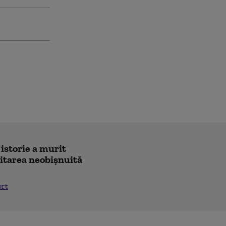
 istorie a murit
icitarea neobișnuită
ort