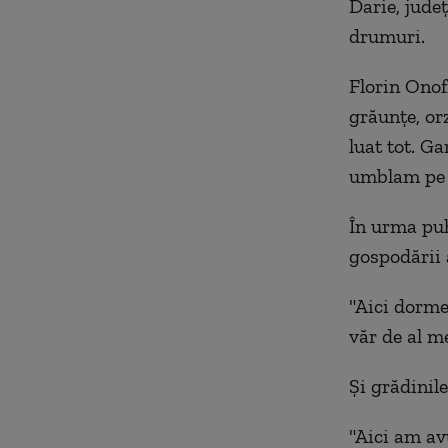
Darie, județ
drumuri.
Florin Onofr
grăunțe, orz
luat tot. Ga
umblam pe a
În urma puh
gospodării 
"Aici dorme
văr de al m
Și grădinile
"Aici am av