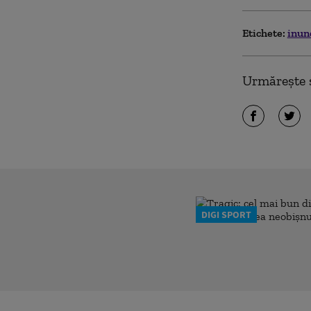
Etichete:
inun
Urmărește ș
DIGI SPORT