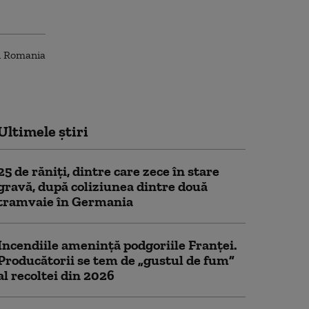
Ultimele știri
25 de răniţi, dintre care zece în stare
gravă, după coliziunea dintre două
tramvaie în Germania
Incendiile amenință podgoriile Franței.
Producătorii se tem de „gustul de fum”
al recoltei din 2026