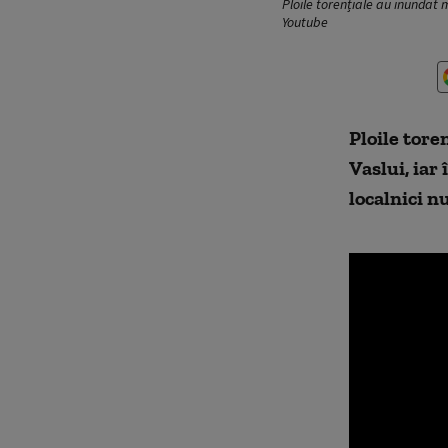
Ploile torențiale au inundat m
Youtube
Ploile tore
Vaslui, iar 
localnici n