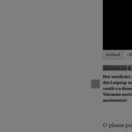
0
embed
seconds
of
0
seconds
Volu
90%
Noi verificări
din Leipzig: su
caută o a doua
Varianta excl
anchetatori
O ploaie put