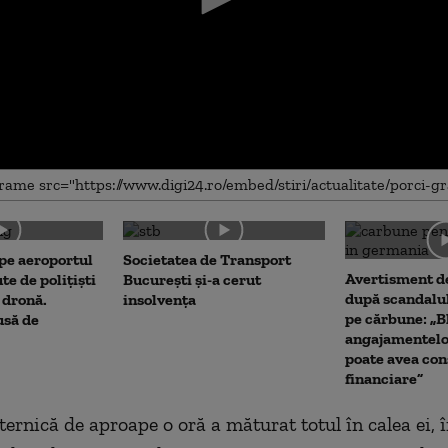
me
 pe aeroportul
Societatea de Transport
Avertisment de
te de polițiști
București și-a cerut
după scandalul
 dronă.
insolvența
pe cărbune: „B
usă de
angajamentel
poate avea con
financiare”
ernică de aproape o oră a măturat totul în calea ei, î