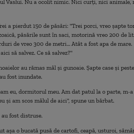
ul Vaslui. Nu a ocolit nimic. Nici curți, nici animale, 
ei a pierdut 150 de păsări: "Trei porci, vreo șapte to
oaică, păsările sunt în saci, motorină vreo 200 de lit
rduri de vreo 300 de metri... Atât a fost apa de mare. 
ici să salvez. Ce să salvez?"
oaielor au rămas mâl și gunoaie. Șapte case și pest
au fost inundate.
am eu, dormitorul meu. Am dat patul la o parte, m-a
eu și am scos mâlul de aici", spune un bărbat.
 au fost distruse.
ut așa o bucată pusă de cartofi, ceapă, usturoi, sămâ