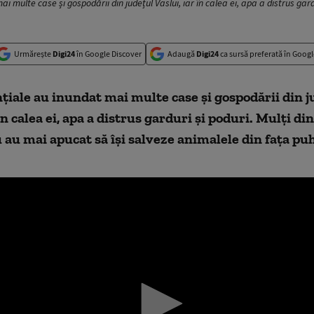
ai multe case și gospodării din județul Vaslui, iar în calea ei, apa a distrus ga
Urmărește
Digi24
în Google Discover
Adaugă
Digi24
ca sursă preferată în Googl
nțiale au inundat mai multe case și gospodării din j
în calea ei, apa a distrus garduri și poduri. Mulți di
u au mai apucat să își salveze animalele din fața pu