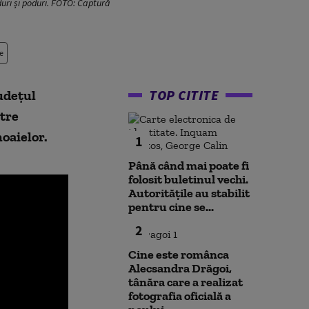
rduri și poduri. FOTO: Captură
e
TOP CITITE
udețul
ntre
hoaielor.
1
Până când mai poate fi
folosit buletinul vechi.
Autoritățile au stabilit
pentru cine se...
2
Cine este românca
Alecsandra Drăgoi,
tânăra care a realizat
fotografia oficială a