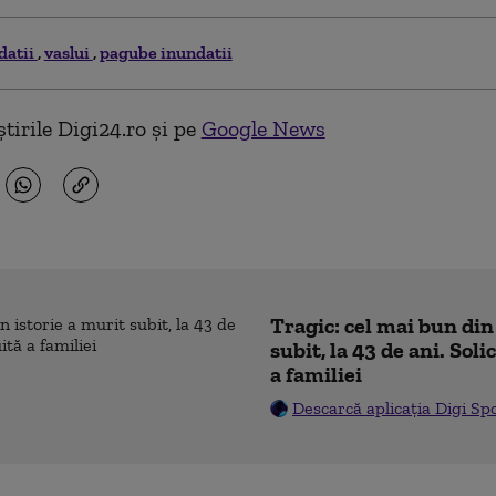
datii
vaslui
pagube inundatii
tirile Digi24.ro și pe
Google News
Tragic: cel mai bun din
subit, la 43 de ani. Sol
a familiei
Descarcă aplicația Digi Sp