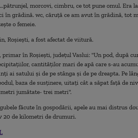
t...pătrunjel, morcovi, cimbru, ce tot pune omul. Era l
ci în grădină. wc, căruță ce am avut în grădină, tot m
ește o femeie.
in, Roșiești, a fost afectat de viitură.
, primar în Roșiești, județul Vaslui: "Un pod, după cu
ecipitațiilor, cantităților mari de apă care s-au acum
ți ai satului și de pe stânga și de pe dreapta. Pe lân
odul, baza de susținere, uitați cât a săpat față de niv
 metri jumătate- trei metri".
gubele făcute în gospodării, apele au mai distrus do
 20 de kilometri de drumuri.
.