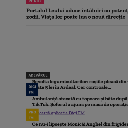
PE ROZ
Portalul Leului aduce întâlniri cu potenț
zodii. Viața lor poate lua o nouă direcție
ADEVĂRUL
Revolta legumicultorilor: roșiile pleacă din O
DIGI
peste 5 lei în Ardeal. Cer controale...
FM
Ambulanță atacată cu topoare și bâte după 
TikTok. Șoferul a ajuns pe masa de operați
PRO
Descarcă aplicația Digi FM
FM
Ce nu-i lipsește Monicăi Anghel din frigider,