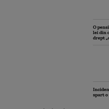
vandali
Transf
iubire 
O pensi
lei din 
drept „
Doi tin
au fura
şcoală 
deconec
suprav
Inciden
spart o