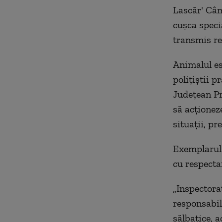
Lascăr' Câm
cuşca speci
transmis re
Animalul est
poliţiştii 
Judeţean Pr
să acţioneze
situaţii, pr
Exemplarul 
cu respecta
„Inspectora
responsabili
sălbatice, 