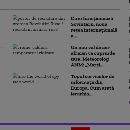
Cum funcționează
Sovintern, noua
rețea internațională
a...
Un nou val de aer
african va cuprinde
țara. Meteorolog
ANM: „Marți...
Topul serviciilor de
informații din
Europa. Cum arată
ierarhia...