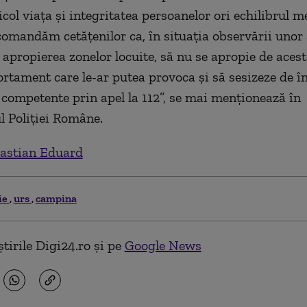
col viaţa şi integritatea persoanelor ori echilibrul m
comandăm cetăţenilor ca, în situaţia observării unor
 apropierea zonelor locuite, să nu se apropie de acest
rtament care le-ar putea provoca şi să sesizeze de î
e competente prin apel la 112”, se mai menţionează în
 Poliţiei Române.
astian Eduard
ie
urs
campina
tirile Digi24.ro și pe
Google News