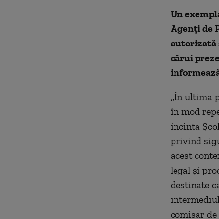
Un exemplar
Agenţi de P
autorizată 
cărui preze
informează
„În ultima 
în mod repe
incinta Şcol
privind sig
acest conte
legal şi pr
destinate ca
intermediul
comisar de p