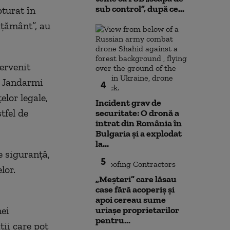
sub control”, după ce...
pturat în
ăţământ”, au
tervenit
e Jandarmi
4
lor legale,
Incident grav de
tfel de
securitate: O dronă a
intrat din România în
Bulgaria şi a explodat
la...
e siguranţă,
5
lor.
„Meșteri” care lăsau
case fără acoperiș și
apoi cereau sume
nei
uriașe proprietarilor
pentru...
ii care pot