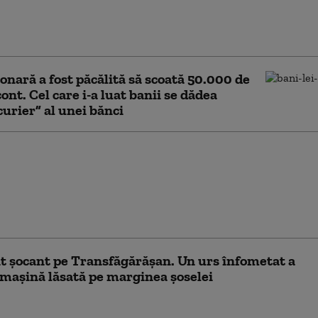
zat o stâncă de pe
ăgărășan în semn de
față de „Anna”
onară a fost păcălită să scoată 50.000 de
cont. Cel care i-a luat banii se dădea
curier” al unei bănci
eri, între care un minor,
t 14 tablete dintr-o
din Cluj, după ce au
tat sistemul de
eghere
t șocant pe Transfăgărășan. Un urs înfometat a
 mașină lăsată pe marginea șoselei