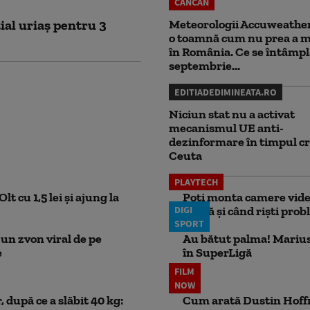
CANCAN
ial uriaș pentru 3
Meteorologii Accuweathe
o toamnă cum nu prea a ma
în România. Ce se întâmpl
septembrie...
EDITIADEDIMINEATA.RO
Niciun stat nu a activat
mecanismul UE anti-
dezinformare în timpul cr
Ceuta
PLAYTECH
lt cu 1,5 lei și ajung la
Poți monta camere video
DIGI
probă și când riști pro
SPORT
un zvon viral de pe
Au bătut palma! Marius
e
în SuperLigă
FILM
NOW
 după ce a slăbit 40 kg:
Cum arată Dustin Hoffma