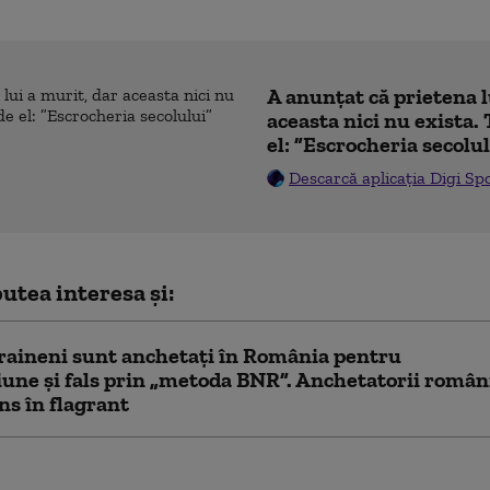
A anunțat că prietena l
aceasta nici nu exista. 
el: ”Escrocheria secolu
Descarcă aplicația Digi Sp
utea interesa și:
raineni sunt anchetaţi în România pentru
iune și fals prin „metoda BNR”. Anchetatorii român
ins în flagrant
ă bărbatul care a