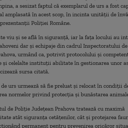
pina, a sesizat faptul că exemplarul de urs a fost ca
al amplasată în acest scop, în incinta unităţii de înv
prezentanţii Poliţiei Române.
e viu şi se află în siguranţă, iar la faţa locului au in
prahoveni dar şi echipaje din cadrul Inspectoratului d
ahova, urmând ca, potrivit protocolului şi competenţe
 şi celelalte instituţii abilitate în gestionarea unor as
ecizează sursa citată.
de urs urmează să fie preluat şi relocat în condiţii d
rea normelor privind protecţia şi bunăstarea animale
tul de Poliţie Judeţean Prahova tratează cu maximă
tate atât siguranţa cetăţenilor, cât şi protejarea fau
acţionând permanent pentru prevenirea oricăror situaţ