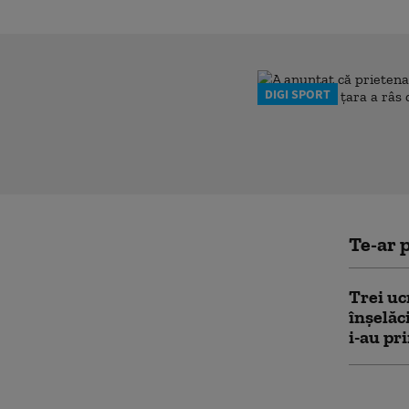
DIGI SPORT
Te-ar p
Trei uc
înşelăc
i-au pr
Ce risc