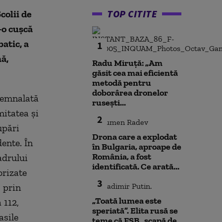
TOP CITITE
colii de
-o cuşcă
atic, a
1
ă,
Radu Miruță: „Am
găsit cea mai eficientă
metodă pentru
doborârea dronelor
semnalată
rusești...
itatea şi
2
upări
Drona care a explodat
ente. În
în Bulgaria, aproape de
România, a fost
adrului
identificată. Ce arată...
orizate
3
, prin
„Toată lumea este
 112,
speriată”. Elita rusă se
asile
teme că FSB „scapă de