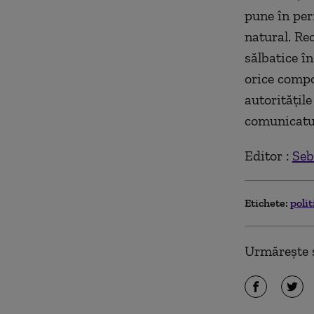
pune în peri
natural. Re
sălbatice în
orice compo
autorităţil
comunicatul
Editor :
Seb
Etichete:
polit
Urmărește ș