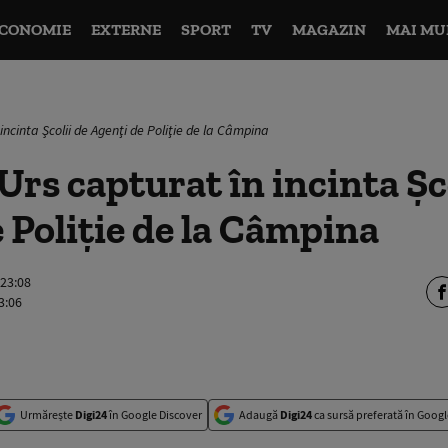
CONOMIE
EXTERNE
SPORT
TV
MAGAZIN
MAI MU
incinta Şcolii de Agenţi de Poliţie de la Câmpina
Urs capturat în incinta Şc
 Poliţie de la Câmpina
 23:08
3:06
Urmărește
Digi24
în Google Discover
Adaugă
Digi24
ca sursă preferată în Googl