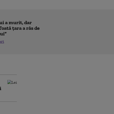
ui a murit, dar
Toată țara a râs de
lui”
ort
i