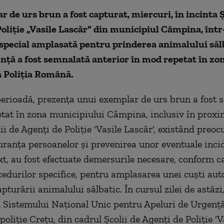
 de urs brun a fost capturat, miercuri, în incinta Ş
oliţie „Vasile Lascăr” din municipiul Câmpina, într
special amplasată pentru prinderea animalului sălb
nţă a fost semnalată anterior în mod repetat în zon
 Poliţia Română.
perioadă, prezenţa unui exemplar de urs brun a fost 
tat în zona municipiului Câmpina, inclusiv în proxim
ii de Agenţi de Poliţie 'Vasile Lascăr', existând preoc
uranţa persoanelor şi prevenirea unor eventuale incid
xt, au fost efectuate demersurile necesare, conform c
ocedurilor specifice, pentru amplasarea unei cuşti aut
pturării animalului sălbatic. În cursul zilei de astăzi
 Sistemului Naţional Unic pentru Apeluri de Urgenţă
oliţie Creţu, din cadrul Şcolii de Agenţi de Poliţie 'V