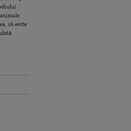
ediului
 animale
ea, să evite
ndată