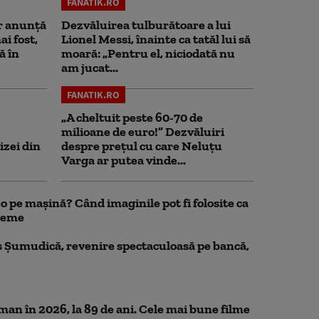
FANATIK.RO
r anunță
Dezvăluirea tulburătoare a lui
i fost,
Lionel Messi, înainte ca tatăl lui să
ă în
moară: „Pentru el, niciodată nu
am jucat...
FANATIK.RO
„A cheltuit peste 60-70 de
milioane de euro!” Dezvăluiri
izei din
despre prețul cu care Neluțu
Varga ar putea vinde...
 pe mașină? Când imaginile pot fi folosite ca
bleme
 Șumudică, revenire spectaculoasă pe bancă,
n în 2026, la 89 de ani. Cele mai bune filme