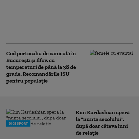
dizolvate a crescut cu
aproape 13% în primul
semestru din 2026.
Capitala conduce
clasamentul
Cod portocaliu de caniculă în
București și Ilfov, cu
temperaturi de până la 38 de
grade. Recomandările ISU
pentru populație
Kim Kardashian speră
la "nunta secolului",
DIGI SPORT
după doar câteva luni
de relație