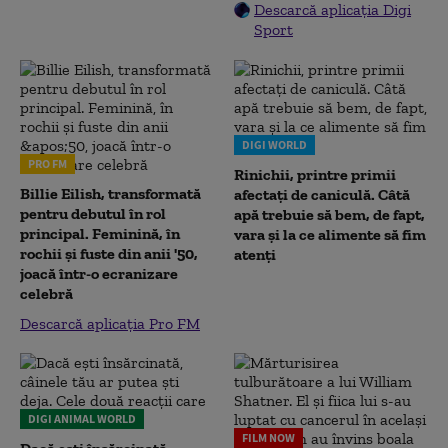
Descarcă aplicația Digi
Sport
DIGI WORLD
PRO FM
Rinichii, printre primii
Billie Eilish, transformată
afectați de caniculă. Câtă
pentru debutul în rol
apă trebuie să bem, de fapt,
principal. Feminină, în
vara și la ce alimente să fim
rochii și fuste din anii '50,
atenți
joacă într-o ecranizare
celebră
Descarcă aplicația Pro FM
DIGI ANIMAL WORLD
FILM NOW