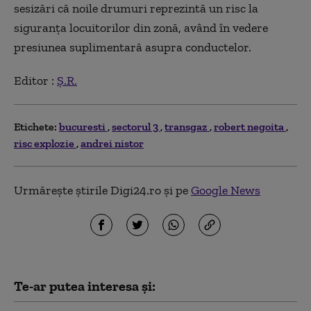
sesizări că noile drumuri reprezintă un risc la
siguranța locuitorilor din zonă, având în vedere
presiunea suplimentară asupra conductelor.
Editor :
Ș.R.
Etichete:
bucuresti
sectorul 3
transgaz
robert negoita
risc explozie
andrei nistor
Urmărește știrile Digi24.ro și pe
Google News
Te-ar putea interesa și: