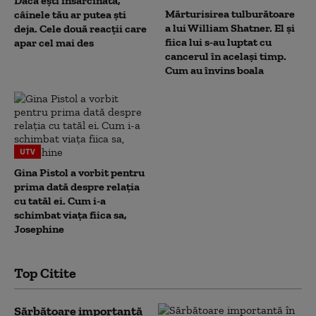
Dacă ești însărcinată,
Mărturisirea tulburătoare
câinele tău ar putea ști
a lui William Shatner. El și
deja. Cele două reacții care
fiica lui s-au luptat cu
apar cel mai des
cancerul în același timp.
Cum au învins boala
UTV
Gina Pistol a vorbit pentru
prima dată despre relația
cu tatăl ei. Cum i-a
schimbat viața fiica sa,
Josephine
Top Citite
Sărbătoare importantă