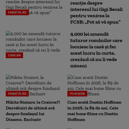
reacție despre
interesul lui Gigi Becali
FANATIK.RO
pentru venirea la
FCSB: „Pot să vă spun”
4.000 lei amendă
tuturor românilor care
locuiesc la casă și fac
acest lucru în curte,
CANCAN
crezând că nu îi vede
nimeni
FANATIK.RO
FILM NOW
Nikita Stoinov, la Craiova?!
Cum arată Dustin Hoffman
Dezvăluiri de ultimă oră
în 2026, la 89 de ani. Cele
despre fundașul lui
mai bune filme cu Dustin
Dinamo. Exclusiv
Hoffman