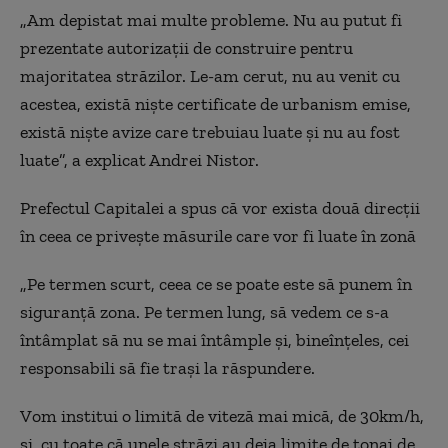
„Am depistat mai multe probleme. Nu au putut fi
prezentate autorizații de construire pentru
majoritatea străzilor. Le-am cerut, nu au venit cu
acestea, există niște certificate de urbanism emise,
există niște avize care trebuiau luate și nu au fost
luate”, a explicat Andrei Nistor.
Prefectul Capitalei a spus că vor exista două direcții
în ceea ce privește măsurile care vor fi luate în zonă
„Pe termen scurt, ceea ce se poate este
să
punem în
siguranță zon
a. P
e termen lung, să vedem ce s-a
întâmplat să nu se mai întâmple și, bineînțeles, cei
responsabil
i
să fie trași la răspundere.
V
om institui o limită de viteză mai mică, de 30km/h,
și, cu toate că unele străzi au deja limite de tonaj de