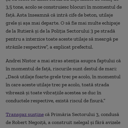
3,5
tone,
acolo se construiesc blocuri în momentul de
față. Asta înseamnă că intră cife de beton, utilaje
grele și așa mai departe. O să fie mai multe echipaje
de la
R
utieră și de la
P
oliția
S
ectorului
3
pe stradă
pentru a interzice toate aceste utilaje să meargă pe
străzile respective”, a explicat prefectul.
Andrei Nistor a mai atras atenția asupra faptului că
în momentul de față, riscurile sunt destul de mari:
„
Dacă utilaje foarte grele trec pe acolo, în momentul
în care aceste utilaje trec pe acolo, toată strada
vibrează și toate vibrațiile a
ce
stea se duc în
conductele respective, există riscul de fisură.”
Transgaz susține
că Primăria Sectorului 3, condusă
de Robert Negoiță, a construit nelegal și fără avizele