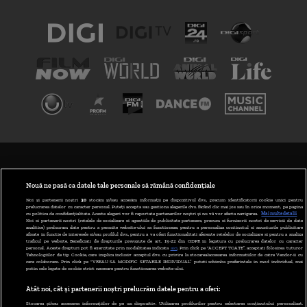
TERMENI ȘI CONDIȚII
POLITICA DE CONFIDENȚIALITATE
Nouă ne pasă ca datele tale personale să rămână confidențiale
Noi și partenerii noștri
30
stocăm și/sau accesăm informații pe dispozitivul dvs., precum identificatorii cookie unici pentru
prelucrarea datelor cu caracter personal. Puteți accepta sau gestiona alegerile dvs. făcând clic mai jos sau în orice moment, pe pagina
ABONARE DIGI TV
cu politica de confidențialitate. Aceste alegeri vor fi raportate partenerilor noștri și nu vă vor afecta navigarea.
Mai multe detalii
Noi si partenerii nostri (retelele de socializare si agentiile de publicitate partenere, precum si furnizorii nostri de servicii de date
analitice) prelucram date pentru a permite website-ului sa functioneze, pentru a personaliza continutul si anunturile publicitare
GESTIONAȚI PREFERINȚELE
afisate in functie de interesele si/sau profilul dvs., pentru a va oferi functionalitati aferente retelelor de socializare si pentru a analiza
traficul pe website. Beneficiati de drepturile prevazute de art. 15-22 din GDPR in legatura cu prelucrarea datelor cu caracter
personal. Aceste drepturi pot fi exercitate prin modalitatea indicata
aici
. Prin click pe “ACCEPT TOATE”, acceptati folosirea tuturor
CODUL DIGI24
Tehnologiilor de tip Cookie, care implica inclusiv acceptul dvs. cu privire la stocarea/accesarea informatiilor de catre Vendor-ii cu
care colaboram. Prin click pe “VREAU SA MODIFIC SETARILE INDIVIDUAL” puteti schimba preferintele in mod individual, mai
putin cele legate de cookie strict necesare pentru functionarea website-ului.
CAMERE WEB
Atât noi, cât și partenerii noștri prelucrăm datele pentru a oferi:
CONTACT/INFO
Stocarea și/sau accesarea informațiilor de pe un dispozitiv. Utilizarea profilurilor pentru selectarea conținutului personalizat.