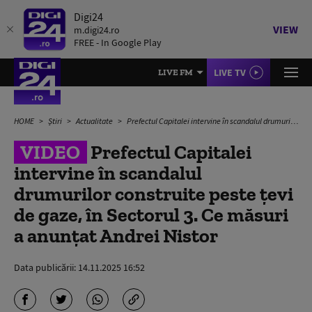
Digi24
VIEW
m.digi24.ro
FREE - In Google Play
LIVE TV
LIVE FM
HOME
Știri
Actualitate
Prefectul Capitalei intervine în scandalul drumurilor construite peste țevi de gaze, în Sectorul 3. Ce măsuri a anunțat Andrei Nistor
VIDEO
Prefectul Capitalei
intervine în scandalul
drumurilor construite peste țevi
de gaze, în Sectorul 3. Ce măsuri
a anunțat Andrei Nistor
Data publicării:
14.11.2025 16:52