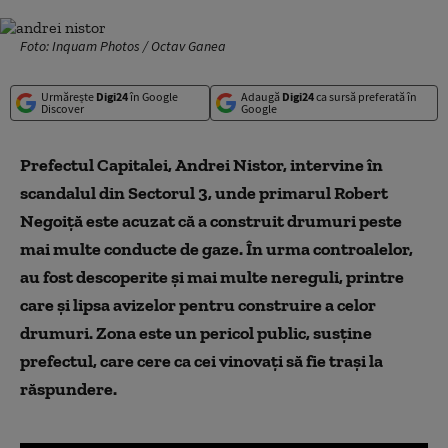
Foto: Inquam Photos / Octav Ganea
Urmărește
Digi24
în Google
Adaugă
Digi24
ca sursă preferată în
Discover
Google
Prefectul Capitalei,
Andrei Nistor,
intervine în
scandalul din
S
ectorul 3, unde primarul Robert
Negoiță este acuzat că a construit drumuri peste
mai multe conducte de gaze. În urma controalelor,
au fost descoperite și mai multe nereguli, printre
care și lipsa avizelor pentru construire a celor
drumuri.
Z
ona este un pericol public, susține
prefectul, care cere ca cei vinovați să fie trași la
răspundere.