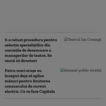
„Meșteri” care lăsau case fără
acoperiș și apoi cereau sume
uriașe proprietarilor pentru
lucrări. Trei bărbați, trimiși
în judecată
S-a reluat procedura pentru
selecţia specialiştilor din
comisiile de desemnare a
managerilor de teatre. Se
caută 10 directori
Patru mari orașe au
început deja să aplice
măsuri pentru limitarea
consumului de curent
electric. Ce va face Capitala
Numărul firmelor