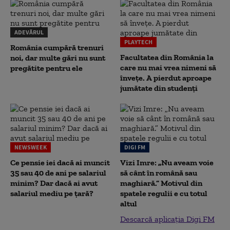
ADEVĂRUL
PLAYTECH
România cumpără trenuri
Facultatea din România la
noi, dar multe gări nu sunt
care nu mai vrea nimeni să
pregătite pentru ele
înveţe. A pierdut aproape
jumătate din studenţi
NEWSWEEK
DIGI FM
Ce pensie iei dacă ai muncit
Vizi Imre: „Nu aveam voie
35 sau 40 de ani pe salariul
să cânt în română sau
minim? Dar dacă ai avut
maghiară.” Motivul din
salariul mediu pe țară?
spatele regulii e cu totul
altul
Descarcă aplicația Digi FM