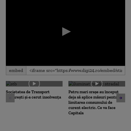
0
embed
seconds
of
0
seconds
Societatea de Transport
Patru mari orașe au început
București și-a cerut insolvența
deja să aplice măsuri pentru
limitarea consumului de
curent electric. Ce va face
Capitala