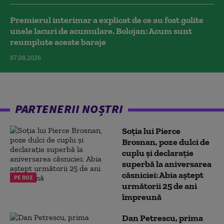
Premierul interimar a explicat de ce au fost golite
unele lacuri de acumulare. Bolojan: Acum sunt
reumplute aceste baraje
07.08.2026
PARTENERII NOȘTRI
Soția lui Pierce
Brosnan, poze dulci de
cuplu și declarație
superbă la aniversarea
căsniciei: Abia aștept
PE ROZ
următorii 25 de ani
împreună
Dan Petrescu, prima