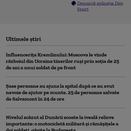
Descarcă aplicația Digi
Sport
Ultimele știri
Influencerița Kremlinului: Moscova le vinde
războiul din Ucraina tinerilor ruși prin soția de 25
de ani a unui soldat de pe front
Șase persoane au ajuns la spital după ce au avut
nevoie de ajutor pe munte. 25 de persoane salvate
de Salvamont în 24 de ore
Nivelul scăzut al Dunării scoate la iveală relicve
importante: o motocicletă militară și rămășițele a
doi soldați, găsite la Budapesta