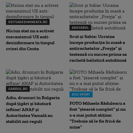
EDITIADEDIMINEATA.RO
ADEVARUL
Niciun stat nu a activat
Scut și Sabie: Ucraina
mecanismul UE anti-
începe producția în masă a
dezinformare în timpul
antirachetelor „Freyja” și
crizei din Ceuta
testează cu succes prima sa
rachetă balistică autohtonă
GANDUL.RO
DIGI SPORT
Adio, drumuri în Bulgaria
FOTO Mihaela Rădulescu a
după țigări și băutură
fost ”ștearsă complet” și nu
ieftine! ANAF și
s-a mai putut abține:
Autoritatea Vamală au
”Trebuie să le fie frică de
stabilit noi reguli
mine”