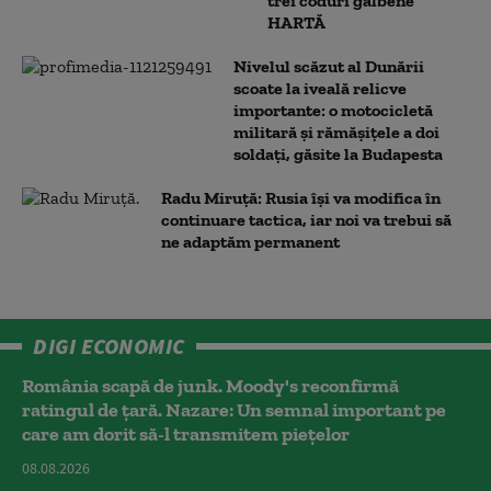
trei coduri galbene
HARTĂ
Nivelul scăzut al Dunării
scoate la iveală relicve
importante: o motocicletă
militară și rămășițele a doi
soldați, găsite la Budapesta
Radu Miruță: Rusia își va modifica în
continuare tactica, iar noi va trebui să
ne adaptăm permanent
DIGI ECONOMIC
România scapă de junk. Moody's reconfirmă
ratingul de țară. Nazare: Un semnal important pe
care am dorit să-l transmitem piețelor
08.08.2026