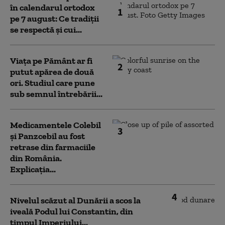
în calendarul ortodox
1
pe 7 august: Ce tradiții
se respectă și cui...
Viața pe Pământ ar fi
2
putut apărea de două
ori. Studiul care pune
sub semnul întrebării...
Medicamentele Colebil
3
și Panzcebil au fost
retrase din farmaciile
din România.
Explicația...
4
Nivelul scăzut al Dunării a scos la
iveală Podul lui Constantin, din
timpul Imperiului...