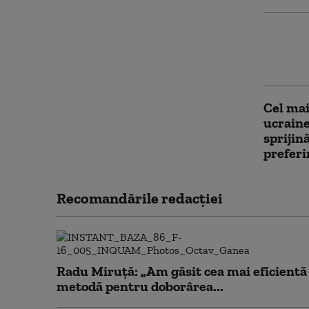
NATO a
avioane
Bilanț 
Cel mai
ucraine
sprijin
preferi
Recomandările redacţiei
Radu Miruță: „Am găsit cea mai eficientă
metodă pentru doborârea...