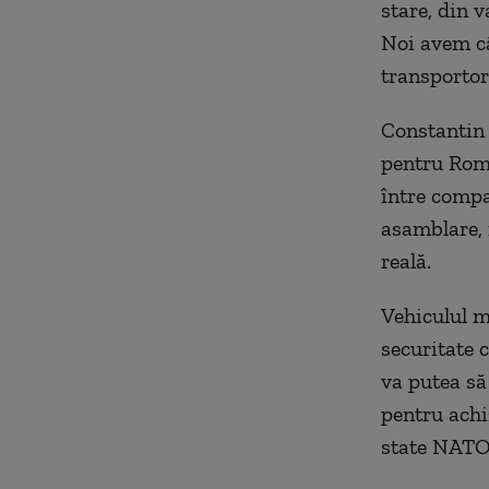
stare, din v
Noi avem câ
transportor
Constantin 
pentru Româ
între compa
asamblare, 
reală.
Vehiculul m
securitate 
va putea să
pentru achiz
state NATO,