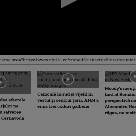
me
Moody's menți
Caniculă în sud și vijelii în
țară al Români
dea efectele
vestul și centrul țării. ANM a
perspectivă ne
rjelor pe
emis trei coduri galbene
Alexandru Naz
u salvarea
răgaz, nu moti
la Cernavodă