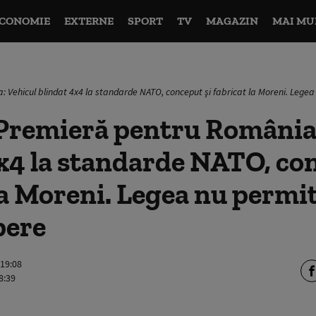
CONOMIE
EXTERNE
SPORT
TV
MAGAZIN
MAI MU
 Vehicul blindat 4x4 la standarde NATO, conceput şi fabricat la Moreni. Lege
Premieră pentru România:
x4 la standarde NATO, con
 la Moreni. Legea nu perm
pere
 19:08
8:39