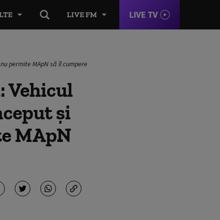
LIVE TV
LTE
LIVE FM
a nu permite MApN să îl cumpere
 Vehicul
ceput şi
ite MApN