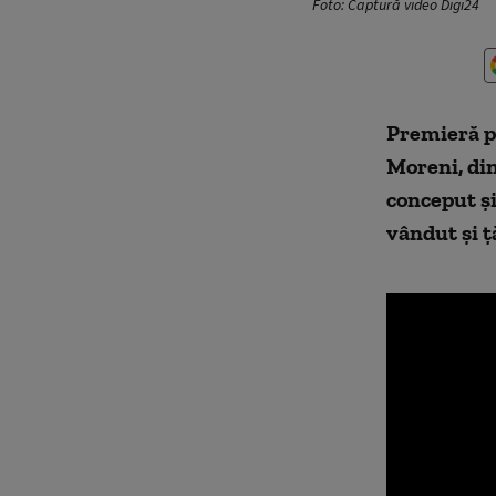
Foto: Captură video Digi24
Premieră pe
Moreni, din
conceput şi
vândut și ță