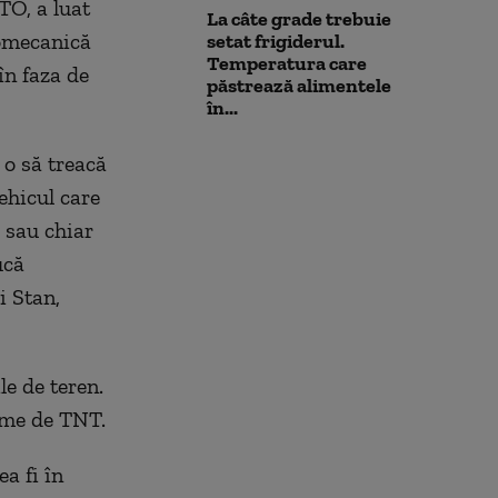
TO, a luat
La câte grade trebuie
tomecanică
setat frigiderul.
Temperatura care
în faza de
păstrează alimentele
în...
 o să treacă
ehicul care
e sau chiar
ucă
i Stan,
le de teren.
rame de TNT.
a fi în