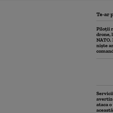
Te-ar p
Piloții
drone, 
NATO. 
niște ar
comand
Antren
pușcași
asalt a
Servici
avertiz
ataca o
aceast