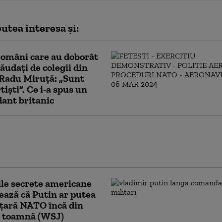
utea interesa și:
 români care au doborât
lăudați de colegii din
Radu Miruță: „Sunt
tiști”. Ce i-a spus un
ant britanic
ament cu miză pentru securitate:
i marini români au testat vehiculele de
mfibiu AAV-7 alături de militarii SUA
ile secrete americane
ează că Putin ar putea
 țară NATO încă din
ă toamnă (WSJ)