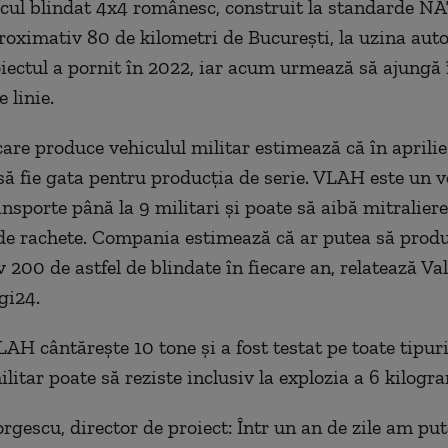
cul blindat 4x4 românesc, construit la standarde NA
roximativ 80 de kilometri de București, la uzina au
iectul a pornit în 2022, iar acum urmează să ajungă 
 linie.
re produce vehiculul militar estimează că în aprilie
 să fie gata pentru producția de serie. VLAH este un v
ansporte până la 9 militari și poate să aibă mitralier
de rachete. Compania estimează că ar putea să prod
200 de astfel de blindate în fiecare an, relatează Val
gi24.
AH cântărește 10 tone și a fost testat pe toate tipuri
ilitar poate să reziste inclusiv la explozia a 6 kilog
gescu, director de proiect: Într un an de zile am pute