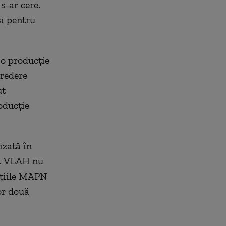
s-ar cere.
și pentru
 o producție
credere
ut
oducție
izată în
at. VLAH nu
ițiile MAPN
tor două