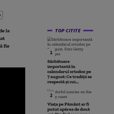
e
TOP CITITE
de la
dat
ă fie
1
Sărbătoare
importantă în
calendarul ortodox pe
7 august: Ce tradiții se
respectă și cui...
2
Viața pe Pământ ar fi
putut apărea de două