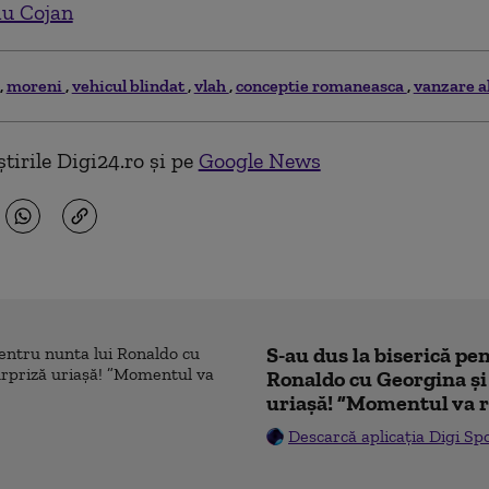
iu Cojan
moreni
vehicul blindat
vlah
conceptie romaneasca
vanzare al
tirile Digi24.ro și pe
Google News
S-au dus la biserică pe
Ronaldo cu Georgina și
uriașă! ”Momentul va r
Descarcă aplicația Digi Sp