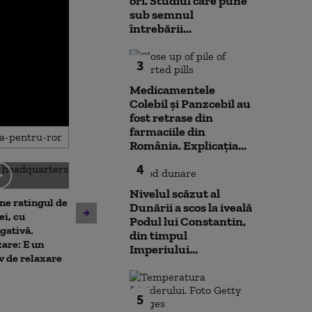
ori. Studiul care pune
sub semnul
întrebării...
3
Medicamentele
Colebil și Panzcebil au
fost retrase din
farmaciile din
România. Explicația...
4
Nivelul scăzut al
ne ratingul de
Dunării a scos la iveală
De ce nu ajută ploile de vară
Nicușor Dan sp
ei, cu
Podul lui Constantin,
la diminuarea secetei.
că România își
gativă.
din timpul
Climatolog: Sunt distribuite
obiectivul trece
are: E un
Imperiului...
neuniform și nu acolo unde
moneda euro: „
v de relaxare
este nevoie mai mare
de durată care
prioritizat”
5