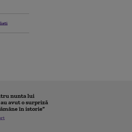
iati
ntru nunta lui
 au avut o surpriză
ămâne în istorie”
ort