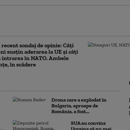
 interceptat cu 250% mai multe
 rusești în apropierea teritoriului său.
îngrijorător: „Cifrele nu mint”
 recent sondaj de opinie: Câți
ni susțin aderarea la UE și câți
ă intrarea în NATO. Ambele
nțe, în scădere
Drona care a explodat în
Bulgaria, aproape de
România, a fost...
SUA au convins
Ucraina să nu mai