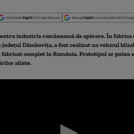
Urmărește
Digi24
în Google Discover
Adaugă
Digi24
ca sursă preferată în Googl
ntru industria românească de apărare. În fabrica 
 județul Dâmbovița, a fost realizat un vehicul blin
 fabricat complet în România. Prototipul ar putea s
rilor aliate.