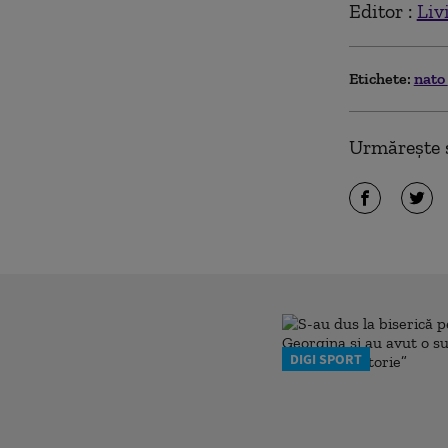
Editor :
Liv
Etichete:
nato
Urmărește ș
DIGI SPORT