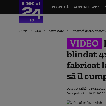
POLITICĂ
ACTUALITATE
E
HOME
Știri
Actualitate
Premieră pentru România:
VIDEO
blindat 4
fabricat
să îl cum
Data actualizării:
10.12.2025
Data publicării:
10.12.2025 1