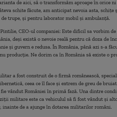
arianta de aici, să o transformăm aproape în orice ni 
teva schite făcute, am anticipat nevoia asta, schițe 
 de trupe, și pentru laborator mobil și ambulanță.
Pintilie, CEO-ul companiei: Este dificil sa vorbim de
nia, deși există o nevoie reală pentru că doza de în
nie și guvern e redusa. În România, până azi s-a făc
nu producție. Ne dorim ca în România să existe o pr
ilitar a fost construit de o firmă românească, special
cibernetică, ceea ce îl face și extrem de greu de brui
 fie vândut României în primă fază. Una dintre cond
iții militare este ca vehiculul să fi fost vândut și al
 inainte de a ajunge în dotarea militarilor români.