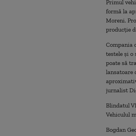
Primul vehi
formă la ap
Moreni. Pro
producție de
Compania ca
testele și o
poate să tr
lansatoare 
aproximativ 
jurnalist Di
Blindatul VL
Vehiculul m
Bogdan Geor