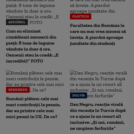
PLAYTECH
ADEVĂRUL
Facultatea din România la
Cum au eliminat
care nu mai vrea nimeni să
cisnădienii samsarii din
înveţe. A pierdut aproape
piață: 8 tone de legume
jumătate din studenţi
vândute în doar 4 ore.
Oamenii stau la coadă: „E
incredibil!” FOTO
NEWSWEEK
DIGI FM
Românii plătesc cele mai
Dan Negru, reacție virală
mari contribuții la pensie,
din vacanța în Turcia după
dar au printre cele mai
ce a ajuns la un resort all
mici pensii în UE. De ce?
inclusive: „Și noi, românii,
ne umplem farfuriile”