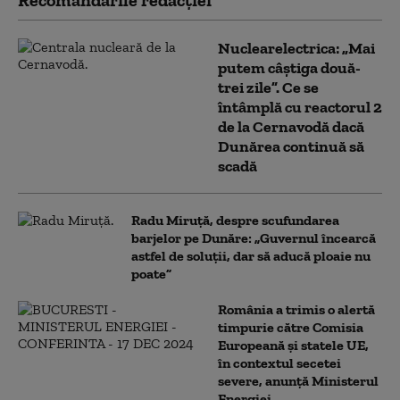
Recomandările redacţiei
Nuclearelectrica: „Mai
putem câștiga două-
trei zile”. Ce se
întâmplă cu reactorul 2
de la Cernavodă dacă
Dunărea continuă să
scadă
Radu Miruță, despre scufundarea
barjelor pe Dunăre: „Guvernul încearcă
astfel de soluții, dar să aducă ploaie nu
poate”
România a trimis o alertă
timpurie către Comisia
Europeană și statele UE,
în contextul secetei
severe, anunță Ministerul
Energiei