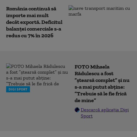
România continuă să
importe mai mult
decât exportă. Deficitul
balanţei comerciale s-a
redus cu 7% în 2026
FOTO Mihaela
Rădulescu a fost
”ștearsă complet” și nu
s-a mai putut abține:
DIGI SPORT
”Trebuie să le fie frică
de mine”
Descarcă aplicația Digi
Sport