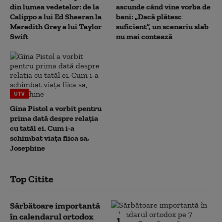
din lumea vedetelor: de la
ascunde când vine vorba de
Calippo a lui Ed Sheeran la
bani: „Dacă plătesc
Meredith Grey a lui Taylor
suficient”, un scenariu slab
Swift
nu mai contează
UTV
Gina Pistol a vorbit pentru
prima dată despre relația
cu tatăl ei. Cum i-a
schimbat viața fiica sa,
Josephine
Top Citite
Sărbătoare importantă
în calendarul ortodox
1