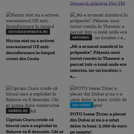
Descarcă aplicația Digi FM
EDITIADEDIMINEATA.RO
ADEVARUL
Niciun stat nu a activat
„Mi-a aruncat numărul în
mecanismul UE anti-
prăpastie”. Pățania unui
dezinformare în timpul
turist român în Thassos: a
crizei din Ceuta
parcat într-o zonă unde era
interzis, iar un localnic i-
a...
DIGI SPORT
GANDUL.RO
FOTO Ioana Țiriac a plecat
Ciprian Ciucu crede că
din Dubai și nu s-a uitat
blocul care a explodat în
deloc la bani: 2.000 de euro
Rahova va fi demolat. Cât ar
pe noapte!