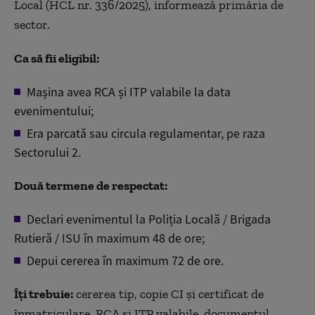
Local (HCL nr. 336/2025), informează primăria de
sector.
Ca să fii eligibil:
Mașina avea RCA și ITP valabile la data
evenimentului;
Era parcată sau circula regulamentar, pe raza
Sectorului 2.
Două termene de respectat:
Declari evenimentul la Poliția Locală / Brigada
Rutieră / ISU în maximum 48 de ore;
Depui cererea în maximum 72 de ore.
Îți trebuie:
cererea tip, copie CI și certificat de
înmatriculare, RCA și ITP valabile, documentul