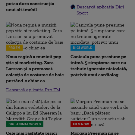
putea dura construcția
Descarcă aplicația Digi
unui alt imobil
Sport
PRO FM
DIGI WORLD
Noua regină a muzicii pop
Canicula pune presiune pe
știe și marketing. Zara
inimă. 5 simptome care nu
Larsson și-a promovat
trebuie ignorate niciodată,
colecția de costume de baie
potrivit unui cardiolog
purtând-o chiar ea
Descarcă aplicația Pro FM
DIGI ANIMAL WORLD
FILM NOW
Cele mai răsfățate pisici
Morgan Freeman nu se