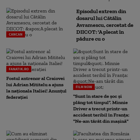
Episodul extrem din
dosarul lui Cătălin
Avramescu, cercetat de
DIICOT: 'A plecat în
CANCAN
pădure cu o
FANATIK.RO
Fostul antrenor al Craiovei
lui Adrian Mititelu a ajuns
FILM NOW
la naționala Italiei! Anunțul
"Sunt în stare de șoc și
federației
plâng tot timpul". Minnie
Driver a trecut printr-un
accident teribil în Franța:
"Ne-am târât din mașină"