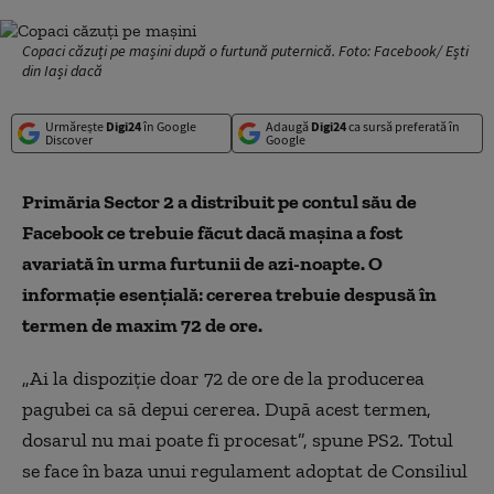
Copaci căzuți pe mașini după o furtună puternică. Foto: Facebook/ Ești
din Iași dacă
Urmărește
Digi24
în Google
Adaugă
Digi24
ca sursă preferată în
Discover
Google
Primăria Sector 2 a distribuit pe contul său de
Facebook ce trebuie făcut dacă mașina a fost
avariată în urma furtunii de azi-noapte. O
informație esențială: cererea trebuie despusă în
termen de maxim 72 de ore.
„Ai la dispoziție doar 72 de ore de la producerea
pagubei ca să depui cererea. După acest termen,
dosarul nu mai poate fi procesat”, spune PS2. Totul
se face în baza unui regulament adoptat de Consiliul