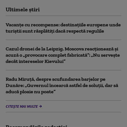
Ultimele știri
Vacanțe cu recompense: destinațiile europene unde
turiștii sunt răsplătiți dacă respectă regulile
Cazul dronei de la Leipzig. Moscova reacționează și
acuză o „provocare complet fabricată”: „Nu serveşte
decât intereselor Kievului”
Radu Miruță, despre scufundarea barjelor pe
Dunăre: „Guvernul încearcă astfel de soluții, dar să
aducă ploaie nu poate”
CITEȘTE MAI MULTE