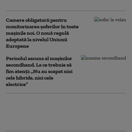
motorizare
Camere obligatorii pentru
monitorizarea șoferilor în toate
mașinile noi. O nouă regulă
adoptată la nivelul Uniunii
Europene
Pericolul ascuns al mașinilor
secondhand. La ce trebuie să
fim atenți: „Nu au scapat nici
cele hibride, nici cele
electrice”
Adolescenți puși sub control judiciar după
ce au avariat mai multe mașini în
București. Mesajul primarului Daniel
Băluţă pentru părinți