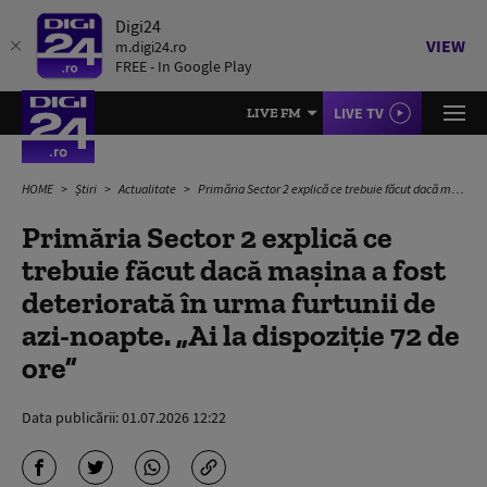
Digi24
VIEW
m.digi24.ro
FREE - In Google Play
LIVE TV
LIVE FM
HOME
Știri
Actualitate
Primăria Sector 2 explică ce trebuie făcut dacă mașina a fost deteriorată în urma furtunii de azi-noapte. „Ai la dispoziție 72 de ore”
Primăria Sector 2 explică ce
trebuie făcut dacă mașina a fost
deteriorată în urma furtunii de
azi-noapte. „Ai la dispoziție 72 de
ore”
Data publicării:
01.07.2026 12:22