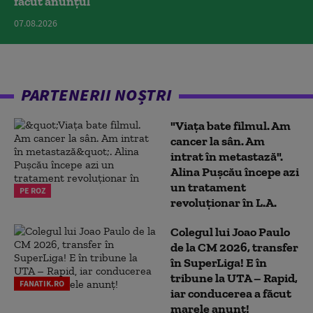
făcut anunțul
07.08.2026
PARTENERII NOȘTRI
"Viața bate filmul. Am
cancer la sân. Am
intrat în metastază".
Alina Pușcău începe azi
un tratament
PE ROZ
revoluționar în L.A.
Colegul lui Joao Paulo
de la CM 2026, transfer
în SuperLiga! E în
tribune la UTA – Rapid,
FANATIK.RO
iar conducerea a făcut
marele anunț!