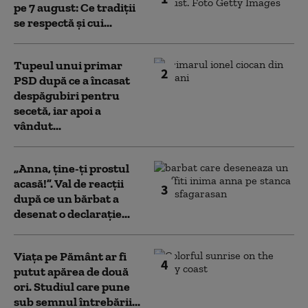
pe 7 august: Ce tradiții
se respectă și cui...
Tupeul unui primar
2
PSD după ce a încasat
despăgubiri pentru
secetă, iar apoi a
vândut...
„Anna, ţine-ţi prostul
acasă!”. Val de reacții
3
după ce un bărbat a
desenat o declarație...
Viața pe Pământ ar fi
4
putut apărea de două
ori. Studiul care pune
sub semnul întrebării...