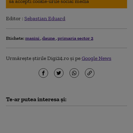
sa accepti cookie-urile social media
Editor :
Sebastian Eduard
Etichete:
masini
daune
primaria sector 2
Urmărește știrile Digi24.ro și pe
Google News
Te-ar putea interesa și:
Luni încep înscrierile pentru
programul Rabla. Valoarea
voucherelor diferă în funcție de