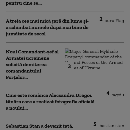
pentru cine se...
2
A treia cea mai mică țară din lume și-
a schimbat numele după mai bine de
jumătate de secol
Noul Comandant-șef al
Armatei ucrainene
solicită demiterea
3
comandantului
Forțelor...
4
Cine este românca Alecsandra Drăgoi,
tânăra care a realizat fotografia oficială
a noului...
5
Sebastian Stan a devenit tată.