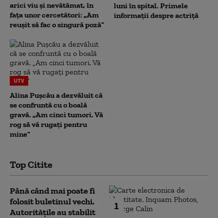
arici viu și nevătămat, în
luni în spital. Primele
fața unor cercetători: „Am
informații despre actriță
reușit să fac o singură poză”
UTV
Alina Pușcău a dezvăluit că
se confruntă cu o boală
gravă. „Am cinci tumori. Vă
rog să vă rugați pentru
mine”
Top Citite
Până când mai poate fi
folosit buletinul vechi.
1
Autoritățile au stabilit