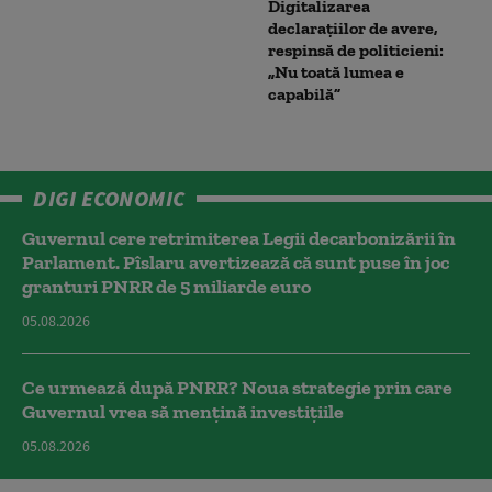
Digitalizarea
declarațiilor de avere,
respinsă de politicieni:
„Nu toată lumea e
capabilă”
DIGI ECONOMIC
Guvernul cere retrimiterea Legii decarbonizării în
Parlament. Pîslaru avertizează că sunt puse în joc
granturi PNRR de 5 miliarde euro
05.08.2026
Ce urmează după PNRR? Noua strategie prin care
Guvernul vrea să mențină investițiile
05.08.2026