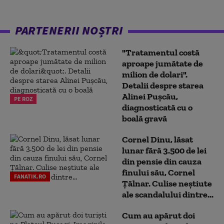
PARTENERII NOȘTRI
"Tratamentul costă
aproape jumătate de
milion de dolari".
Detalii despre starea
Alinei Pușcău,
PE ROZ
diagnosticată cu o
boală gravă
Cornel Dinu, lăsat
lunar fără 3.500 de lei
din pensie din cauza
finului său, Cornel
FANATIK.RO
Țălnar. Culise neștiute
ale scandalului dintre...
Cum au apărut doi