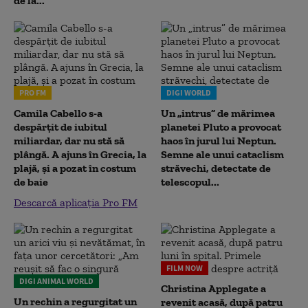
de la...
PRO FM
DIGI WORLD
Camila Cabello s-a
Un „intrus” de mărimea
despărțit de iubitul
planetei Pluto a provocat
miliardar, dar nu stă să
haos în jurul lui Neptun.
plângă. A ajuns în Grecia, la
Semne ale unui cataclism
plajă, și a pozat în costum
străvechi, detectate de
de baie
telescopul...
Descarcă aplicația Pro FM
FILM NOW
DIGI ANIMAL WORLD
Christina Applegate a
Un rechin a regurgitat un
revenit acasă, după patru