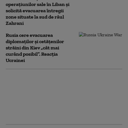
operațiunilor sale în Liban și
solicită evacuarea întregii
zone situate la sud de râul
Zahrani
Rusia cere evacuarea
diplomaților și cetățenilor
străini din Kiev „cât mai
curând posibil”. Reacția
Ucrainei
De ce JD Vance a fost
scos primul din sala de
bal, apoi a urmat
Trump, în timpul
incidentului de la
dineul Asociației
Corespondenților