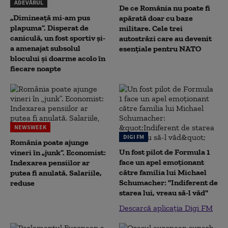
ADEVĂRUL
De ce România nu poate fi
„Dimineață mi-am pus
apărată doar cu baze
plapuma”. Disperat de
militare. Cele trei
caniculă, un fost sportiv și-
autostrăzi care au devenit
a amenajat subsolul
esențiale pentru NATO
blocului și doarme acolo în
fiecare noapte
NEWSWEEK
DIGI FM
România poate ajunge
Un fost pilot de Formula 1
vineri în „junk”. Economist:
face un apel emoționant
Indexarea pensiilor ar
către familia lui Michael
putea fi anulată. Salariile,
Schumacher: "Indiferent de
reduse
starea lui, vreau să-l văd"
Descarcă aplicația Digi FM