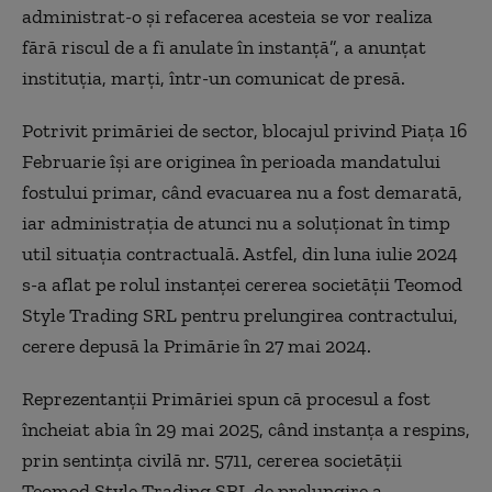
administrat-o şi refacerea acesteia se vor realiza
fără riscul de a fi anulate în instanţă”, a anunțat
instituţia, marţi, într-un comunicat de presă.
Potrivit primăriei de sector, blocajul privind Piaţa 16
Februarie îşi are originea în perioada mandatului
fostului primar, când evacuarea nu a fost demarată,
iar administraţia de atunci nu a soluţionat în timp
util situaţia contractuală. Astfel, din luna iulie 2024
s-a aflat pe rolul instanţei cererea societăţii Teomod
Style Trading SRL pentru prelungirea contractului,
cerere depusă la Primărie în 27 mai 2024.
Reprezentanţii Primăriei spun că procesul a fost
încheiat abia în 29 mai 2025, când instanţa a respins,
prin sentinţa civilă nr. 5711, cererea societăţii
Teomod Style Trading SRL de prelungire a