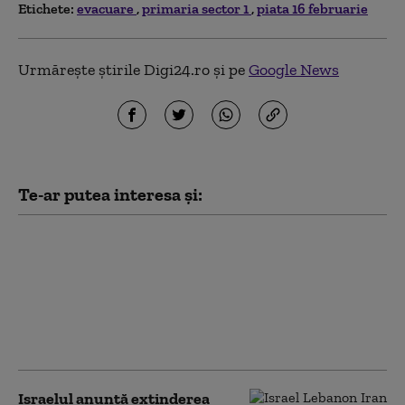
Etichete:
evacuare
primaria sector 1
piata 16 februarie
Urmărește știrile Digi24.ro și pe
Google News
Te-ar putea interesa și:
Zboruri întârziate,
pasageri debarcați din
avioane, zona de
securitate, evacuată,
pe aeroportul din
Hamburg
Israelul anunță extinderea