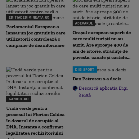
EDITIADEDIMINEATA.RO
ADEVARUL
Parlamentul European a
Orașul european superb de
lansat un joc gratuit în care
care mulți turiști nu au
utilizatorii controlează o
auzit. Are aproape 900 de
campanie de dezinformare
ani de istorie, străduțe de
poveste, canale și castele...
DIGI SPORT
Dan Petrescu s-a decis
Descarcă aplicația Digi
Sport
GANDUL.RO
Undă verde pentru
procesul lui Florian Coldea
în dosarul de corupție al
DNA. Instanța a confirmat
legalitatea rechizitoriului