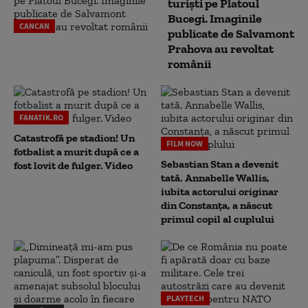
turiști pe Platoul
Bucegi. Imaginile
CANCAN
publicate de Salvamont
Prahova au revoltat
românii
FANATIK.RO
Catastrofă pe stadion! Un
FILM NOW
fotbalist a murit după ce a
Sebastian Stan a devenit
fost lovit de fulger. Video
tată. Annabelle Wallis,
iubita actorului originar
din Constanța, a născut
primul copil al cuplului
PLAYTECH