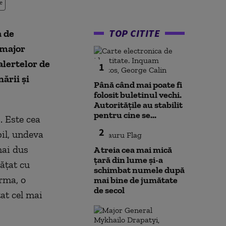
e
TOP CITITE
a de
 major
alertelor de
1
ării şi
Până când mai poate fi
folosit buletinul vechi.
Autoritățile au stabilit
pentru cine se...
. Este cea
2
bil, undeva
mai dus
A treia cea mai mică
țară din lume și-a
ăţat cu
schimbat numele după
arma, o
mai bine de jumătate
de secol
tat cel mai