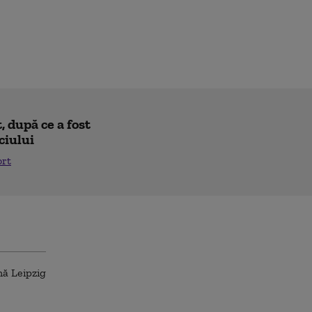
 după ce a fost
ciului
ort