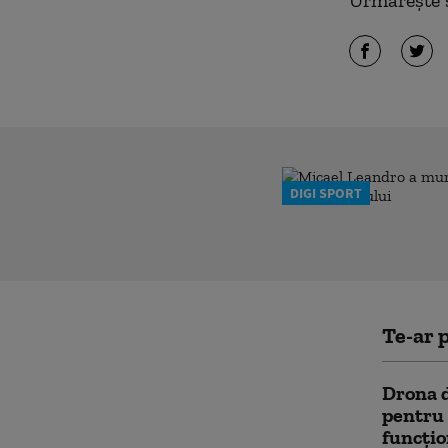
Urmărește ș
DIGI SPORT
Te-ar p
Drona d
pentru 
funcțio