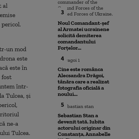
 al
3
e emise
Noul Comandant-șef
 pericol.
al Armatei ucrainene
solicită demiterea
comandantului
Forțelor...
într-un mod
4
 drona este
acă este în
Cine este românca
Alecsandra Drăgoi,
 fost
tânăra care a realizat
suntem într-
fotografia oficială a
noului...
la Tulcea, şi
5
ericol,
itoriul
Sebastian Stan a
devenit tată. Iubita
că ne-a
actorului originar din
ului Tulcea.
Constanța, Annabelle