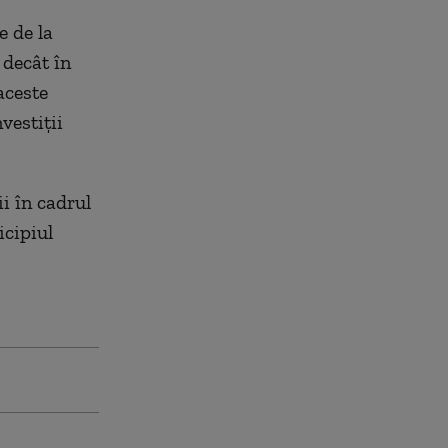
e de la
 decât în
aceste
vestiţii
ii în cadrul
cipiul