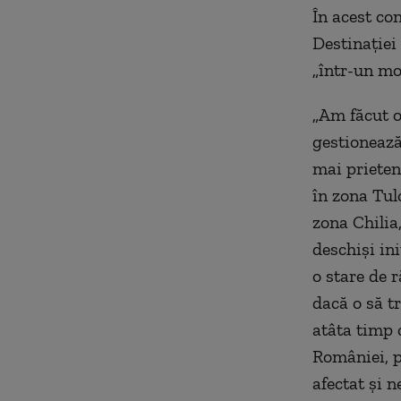
În acest co
Destinaţiei 
„într-un mod
„Am făcut o 
gestionează
mai prieteno
în zona Tul
zona Chilia
deschişi ini
o stare de r
dacă o să t
atâta timp 
României, p
afectat şi n