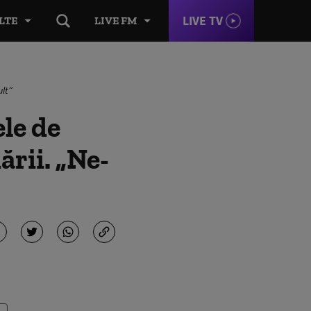
LIVE TV
LTE
LIVE FM
ult”
le de
ării. „Ne-