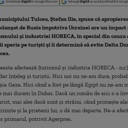
Urmărește
Digi24
în Google Discover
Adaugă
Digi24
ca sursă preferată în Googl
nicipiului Tulcea, Ştefan Ilie, spune că apropiere
eclanşat de Rusia împotriva Ucrainei are un impact
smului şi industriei HORECA, în special din cauza 
îi sperie pe turişti şi îi determină să evite Delta Dun
cea.
ceasta afectează (turismul şi industria HORECA - n.r.)
dar înţeleg şi turiştii. Nici noi nu ne-am duce, proba
şia Gaza. Nici când a fost pe lângă Egipt nu ne-am 
e mai ducem în Dubai. Dacă un român de aici s-a înv
urist, mai ales dacă sunt şi străini, când primeşte al
rimite şi la prietenii lui, o dă mai departe. Ne-a afec
us primarul, potrivit Agerpres.