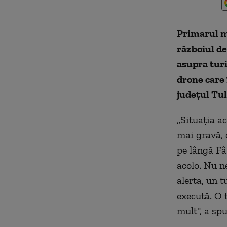
Primarul mu
războiul d
asupra turi
drone care 
judeţul Tul
„Situaţia a
mai gravă, 
pe lângă Fâ
acolo. Nu n
alerta, un t
execută. O t
mult", a sp