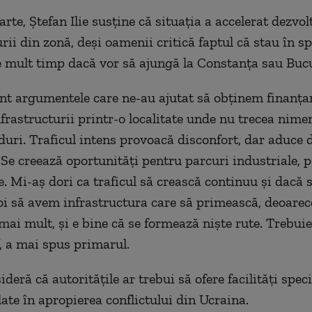
arte, Ştefan Ilie susţine că situaţia a accelerat dezvol
rii din zonă, deşi oamenii critică faptul că stau în s
te mult timp dacă vor să ajungă la Constanţa sau Bucu
nt argumentele care ne-au ajutat să obţinem finanţa
nfrastructurii printr-o localitate unde nu trecea nime
duri. Traficul intens provoacă disconfort, dar aduce 
Se creează oportunităţi pentru parcuri industriale, 
e. Mi-aş dori ca traficul să crească continuu şi dacă 
oi să avem infrastructura care să primească, deoare
 mai mult, şi e bine că se formează nişte rute. Trebu
”, a mai spus primarul.
deră că autorităţile ar trebui să ofere facilităţi speci
late în apropierea conflictului din Ucraina.