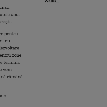
Wallis...
tarea
patele unor
reşti.
re pentru
ni, nu
dezvoltare
pentru zone
se termină
ce vom
ie să rămână
ale