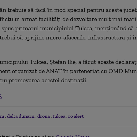
ân trebuie să facă în mod special pentru aceste judeţ
flictului armat facilităţi de dezvoltare mult mai mari
 a spus primarul municipiului Tulcea, menţionând că 
trebui să sprijine micro-afacerile, infrastructura şi in
icipiului Tulcea, Ştefan Ilie, a făcut aceste declaraţ
ment organizat de ANAT în parteneriat cu OMD Muni
tru promovarea acestei destinaţii.
.
sm
delta dunarii
drona
tulcea
ro alert