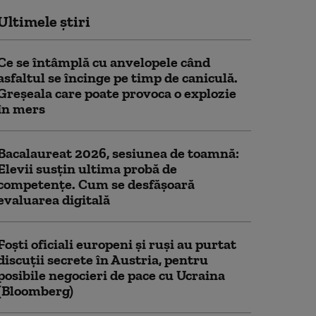
Ultimele știri
Ce se întâmplă cu anvelopele când
asfaltul se încinge pe timp de caniculă.
Greșeala care poate provoca o explozie
în mers
Bacalaureat 2026, sesiunea de toamnă:
Elevii susțin ultima probă de
competențe. Cum se desfășoară
evaluarea digitală
Foști oficiali europeni și ruși au purtat
discuții secrete în Austria, pentru
posibile negocieri de pace cu Ucraina
(Bloomberg)