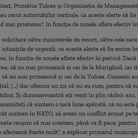
ntext, Primăria Tulcea şi Organizaţia de Management
au cerut autorităţilor centrale, ca aceste alerte să fi
 mai prietenos", în funcţie de zonele aflate efectiv în
solicitare către ministerele de resort, către cele care
 situaţiile de urgenţă, ca aceste alerte să fie emise 
s, în funcţie de zonele aflate efectiv în pericol. Dacă
cea, să nu mai primească şi cei de la Murighiol, iar d
, să nu mai primească şi cei de la Tulcea. Oamenii au
ţial, (...) dar ulterior au zis că nu au cum, pentru că 
ăzboi. Şi dumneavoastră aţi venit în plin război aici, 
ransmiteţi că suntem o ţară bine apărată, că nu este p
cât suntem în NATO, să avem un conflict armat pe ter
oate reuşim să mai creştem, până va fi pace, pentru 
e afectează foarte mult", a explicat primarul municipi