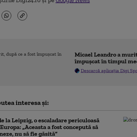
tirile Digi24.ro și pe
Google News
Micael Leandro a murit,
împușcat în timpul me
Descarcă aplicația Digi Sp
utea interesa și:
e la Leipzig, o escaladare periculoasă
Europa: „Aceasta a fost concepută să
neze, nu să fie găsită”