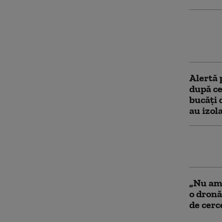
Inciden
cap aer
Suspici
Alertă 
după ce
bucăți 
au izol
Inciden
unui av
„Nu am 
o dronă
de cerc