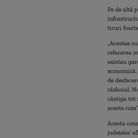
Pe de altă p
infrastructu
tiruri foar
„Acestea su
refacerea i
existau gar
economică. 
de desfacer
războiul. N
câştiga tot
aceste rute
Acesta consi
judeţelor af