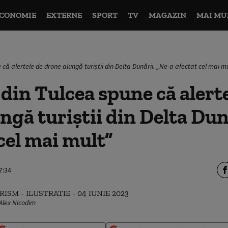
CONOMIE
EXTERNE
SPORT
TV
MAGAZIN
MAI MU
 că alertele de drone alungă turiştii din Delta Dunării. „Ne-a afectat cel mai m
din Tulcea spune că alerte
ngă turiştii din Delta Dun
 cel mai mult”
7:34
Alex Nicodim