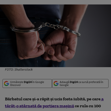
FOTO: Shutterstock
Urmărește
Digi24
în Google
Adaugă
Digi24
ca sursă preferată în
Discover
Google
Bărbatul care şi-a răpit şi ucis fosta iubită, pe care
a
târât-o atârnată de portiera maşinii
ce rula cu 100