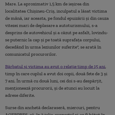
Mare. La aproximativ 1,5 km de ieşirea din
localitatea Chişineu-Criş, inculpatul a lăsat victima
de mână, iar aceasta, pe fondul epuizării şi din cauza
vitezei mari de deplasare a autoturismului, s-a
desprins de autovehicul şi a căzut pe asfalt, lovindu-
se puternic la cap şi pe toată suprafaţa corpului,
decedând în urma leziunilor suferite", se arată în
comunicatul procurorilor.
Bărbatul şi victima au avut o relaţie timp de 15 ani
,
timp în care cuplul a avut doi copii, două fete de 3 şi
7 ani. În urmă cu două luni, cei doi s-au despărţit,
menţionează procurorii, şi de atunci au locuit la
adrese diferite.
Surse din anchetă declaraseră, miercuri, pentru
AGERPRES, că, în 3 iulie, suspectul şi-ar fi bătut în