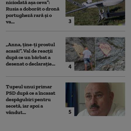
niciodată așa ceva”:
Rusia a doborât o dronă
portugheză rară și o
3
va...
„Anna, ţine-ţi prostul
acasă!”. Val de reacții
după ce un bărbat a
desenat o declarație...
4
Tupeul unui primar
PSD după ce a încasat
despăgubiri pentru
secetă, iar apoi a
5
vândut...