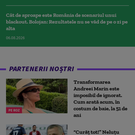
Cât de aproape este România de scenariul unui
blackout. Bolojan: Rezultatele nu se văd de pe o zi pe
alta
06.08.2026
PARTENERII NOȘTRI
Transformarea
Andreei Marin este
imposibil de ignorat.
Cum arată acum, în
costum de baie, la 51 de
PE ROZ
ani
“Curăț tot!” Neluțu