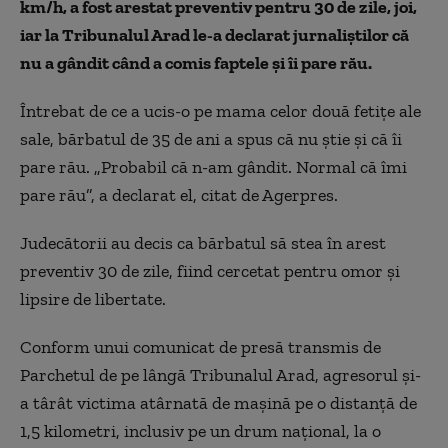
km/h, a fost arestat preventiv pentru 30 de zile, joi,
iar la Tribunalul Arad le-a declarat jurnaliştilor că
nu a gândit când a comis faptele şi îi pare rău.
Întrebat de ce a ucis-o pe mama celor două fetiţe ale
sale, bărbatul de 35 de ani a spus că nu ştie şi că îi
pare rău. „Probabil că n-am gândit. Normal că îmi
pare rău”, a declarat el, citat de Agerpres.
Judecătorii au decis ca bărbatul să stea în arest
preventiv 30 de zile, fiind cercetat pentru omor şi
lipsire de libertate.
Conform unui comunicat de presă transmis de
Parchetul de pe lângă Tribunalul Arad, agresorul şi-
a târât victima atârnată de maşină pe o distanţă de
1,5 kilometri, inclusiv pe un drum naţional, la o