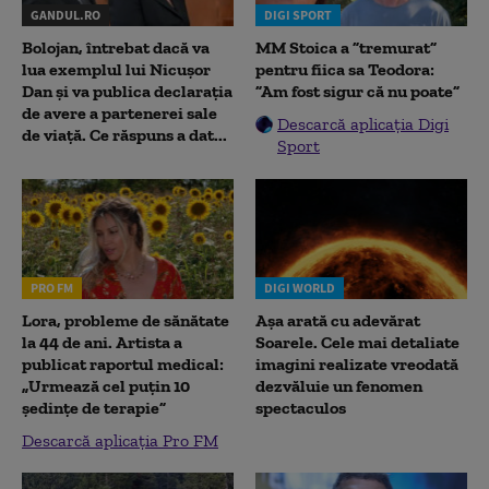
GANDUL.RO
DIGI SPORT
Bolojan, întrebat dacă va
MM Stoica a ”tremurat”
lua exemplul lui Nicușor
pentru fiica sa Teodora:
Dan și va publica declarația
”Am fost sigur că nu poate”
de avere a partenerei sale
Descarcă aplicația Digi
de viață. Ce răspuns a dat...
Sport
PRO FM
DIGI WORLD
Lora, probleme de sănătate
Așa arată cu adevărat
la 44 de ani. Artista a
Soarele. Cele mai detaliate
publicat raportul medical:
imagini realizate vreodată
„Urmează cel puțin 10
dezvăluie un fenomen
ședințe de terapie”
spectaculos
Descarcă aplicația Pro FM