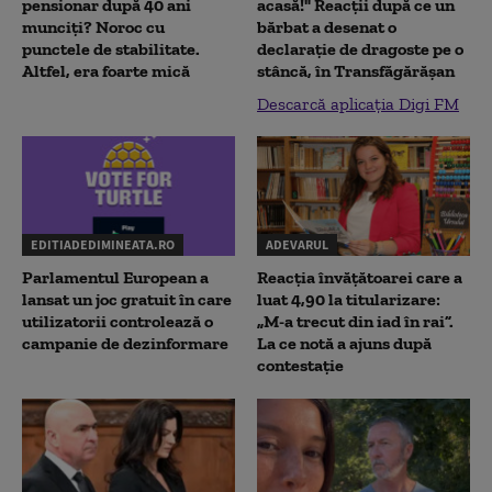
pensionar după 40 ani
acasă!" Reacţii după ce un
munciți? Noroc cu
bărbat a desenat o
punctele de stabilitate.
declaraţie de dragoste pe o
Altfel, era foarte mică
stâncă, în Transfăgărăşan
Descarcă aplicația Digi FM
EDITIADEDIMINEATA.RO
ADEVARUL
Parlamentul European a
Reacția învățătoarei care a
lansat un joc gratuit în care
luat 4,90 la titularizare:
utilizatorii controlează o
„M-a trecut din iad în rai”.
campanie de dezinformare
La ce notă a ajuns după
contestație