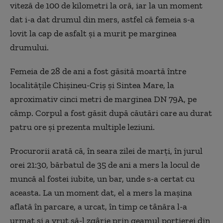
viteză de 100 de kilometri la oră, iar la un moment
dat i-a dat drumul din mers, astfel că femeia s-a
lovit la cap de asfalt şi a murit pe marginea
drumului.
Femeia de 28 de ani a fost găsită moartă între
localităţile Chişineu-Criş şi Sintea Mare, la
aproximativ cinci metri de marginea DN 79A, pe
câmp. Corpul a fost găsit după căutări care au durat
patru ore şi prezenta multiple leziuni.
Procurorii arată că, în seara zilei de marţi, în jurul
orei 21:30, bărbatul de 35 de ani a mers la locul de
muncă al fostei iubite, un bar, unde s-a certat cu
aceasta. La un moment dat, el a mers la maşina
aflată în parcare, a urcat, în timp ce tânăra l-a
urmat şi a vrut să-l zgârie prin geamul portierei din