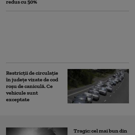
redus cu 50%
Șarpe de un metru,
găsit în curtea unei
familii din Arad. Cum
explică biologii apariția
acestor animale în
gospodării
Restricţii de circulaţie
în județe vizate de cod
roşu de caniculă. Ce
vehicule sunt
exceptate
Tragic: cel mai bun din