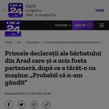
Digi24
VIEW
m.digi24.ro
FREE - In Google Play
LIVE TV
LIVE FM
HOME
Știri
Actualitate
Primele declarații ale bărbatului din Arad care şi-a ucis fosta parteneră, după ce a târăt-o cu mașina: „Probabil că n-am gândit”
Primele declarații ale bărbatului
din Arad care şi-a ucis fosta
parteneră, după ce a târăt-o cu
mașina: „Probabil că n-am
gândit”
Data publicării:
07.08.2025 15:44