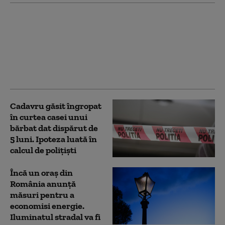
Patru mari orașe au
început deja să aplice
măsuri pentru
limitarea consumului
de curent electric. Ce
va face Capitala
Cadavru găsit îngropat
în curtea casei unui
bărbat dat dispărut de
5 luni. Ipoteza luată în
calcul de polițiști
Încă un oraș din
România anunță
măsuri pentru a
economisi energie.
Iluminatul stradal va fi