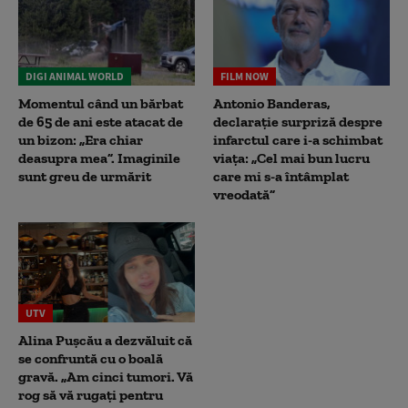
DIGI ANIMAL WORLD
FILM NOW
Momentul când un bărbat
Antonio Banderas,
de 65 de ani este atacat de
declarație surpriză despre
un bizon: „Era chiar
infarctul care i-a schimbat
deasupra mea”. Imaginile
viața: „Cel mai bun lucru
sunt greu de urmărit
care mi s-a întâmplat
vreodată”
UTV
Alina Pușcău a dezvăluit că
se confruntă cu o boală
gravă. „Am cinci tumori. Vă
rog să vă rugați pentru