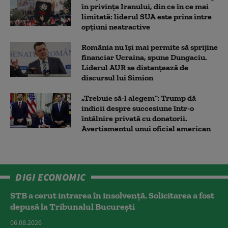
în privința Iranului, din ce în ce mai
limitată: liderul SUA este prins între
opțiuni neatractive
România nu își mai permite să sprijine
financiar Ucraina, spune Dungaciu.
Liderul AUR se distanțează de
discursul lui Simion
„Trebuie să-l alegem”: Trump dă
indicii despre succesiune într-o
întâlnire privată cu donatorii.
Avertismentul unui oficial american
DIGI ECONOMIC
STB a cerut intrarea în insolvență. Solicitarea a fost
depusă la Tribunalul București
06.08.2026