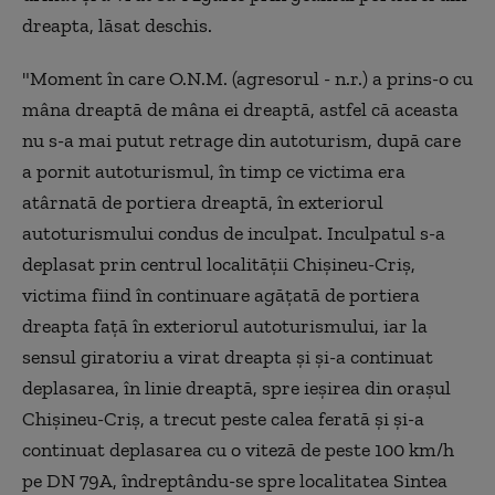
dreapta, lăsat deschis.
"Moment în care O.N.M. (agresorul - n.r.) a prins-o cu
mâna dreaptă de mâna ei dreaptă, astfel că aceasta
nu s-a mai putut retrage din autoturism, după care
a pornit autoturismul, în timp ce victima era
atârnată de portiera dreaptă, în exteriorul
autoturismului condus de inculpat. Inculpatul s-a
deplasat prin centrul localităţii Chişineu-Criş,
victima fiind în continuare agăţată de portiera
dreapta faţă în exteriorul autoturismului, iar la
sensul giratoriu a virat dreapta şi şi-a continuat
deplasarea, în linie dreaptă, spre ieşirea din oraşul
Chişineu-Criş, a trecut peste calea ferată şi şi-a
continuat deplasarea cu o viteză de peste 100 km/h
pe DN 79A, îndreptându-se spre localitatea Sintea