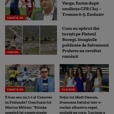
Varga, furios după
umilința CFR Cluj –
Tromso 0-5. Exclusiv
FANATIK.RO
Cum au apărut doi
turiști pe Platoul
Bucegi. Imaginile
publicate de Salvamont
Prahova au revoltat
CANCAN
românii
FANATIK.RO
FILM NOW
E bun sau nu 1-1 al Craiovei
Soția lui Matt Damon,
în Finlanda? Concluzia lui
frumoasa balului într-o
Marius Mitran: “Știința
rochie albastru regal,
noastră își construiește
mulată pe corp. Luciana a