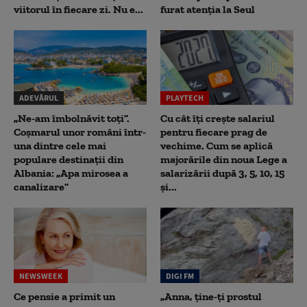
viitorul în fiecare zi. Nu e...
furat atenția la Seul
ADEVĂRUL
PLAYTECH
„Ne-am îmbolnăvit toți”.
Cu cât îți crește salariul
Coșmarul unor români într-
pentru fiecare prag de
una dintre cele mai
vechime. Cum se aplică
populare destinații din
majorările din noua Lege a
Albania: „Apa mirosea a
salarizării după 3, 5, 10, 15
canalizare”
și...
NEWSWEEK
DIGI FM
Ce pensie a primit un
„Anna, ţine-ţi prostul