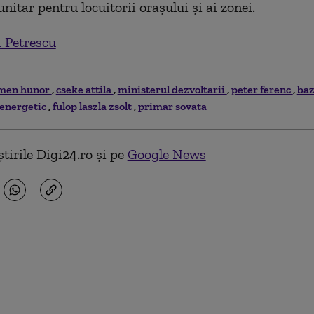
itar pentru locuitorii oraşului şi ai zonei.
 Petrescu
men hunor
cseke attila
ministerul dezvoltarii
peter ferenc
baz
 energetic
fulop laszla zsolt
primar sovata
tirile Digi24.ro și pe
Google News