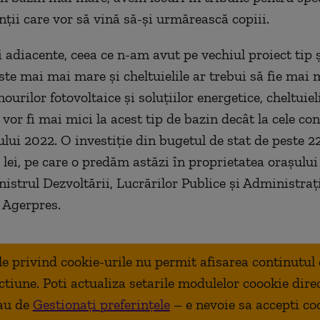
nţii care vor să vină să-şi urmărească copiii.
 adiacente, ceea ce n-am avut pe vechiul proiect tip ş
ste mai mai mare şi cheltuielile ar trebui să fie mai m
ourilor fotovoltaice şi soluţiilor energetice, cheltuiel
vor fi mai mici la acest tip de bazin dec
ât la cele co
ului 2022. O investi
ţie din bugetul de stat de peste 2
 lei, pe care o predăm astăzi
în proprietatea ora
şului
nistrul Dezvoltării, Lucrărilor Publice şi Administraţ
e Agerpres.
ale privind cookie-urile nu permit afisarea continutul
ctiune. Poti actualiza setarile modulelor coookie dire
au de
Gestionați preferințele
– e nevoie sa accepti co