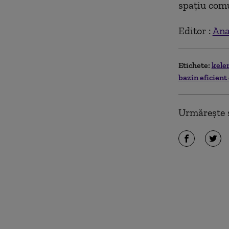
spaţiu comun
Editor :
Ana
Etichete:
kele
bazin eficient
Urmărește ș