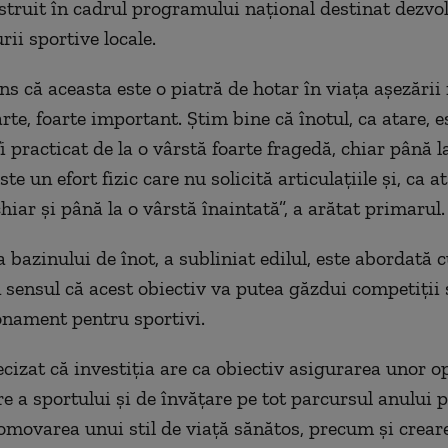
struit în cadrul programului na
ţional destinat dezvol
rii sportive locale.
ns că aceasta este o piatră de hotar
în via
ţa aşezării
te, foarte important. Ştim bine că
înotul, ca atare, 
i practicat de la o vârst
ă foarte fragedă, chiar p
ân
ă l
ste un efort fizic care nu solicită articulaţiile şi, ca at
hiar şi p
ân
ă la o v
ârst
ă
înaintat
ă”, a arătat primarul.
a bazinului de
înot, a subliniat edilul, este abordat
ă 
n sensul c
ă acest obiectiv va putea găzdui competiţii 
onament pentru sportivi.
ecizat că investiţia are ca obiectiv asigurarea unor o
re a sportului şi de
înv
ăţare pe tot parcursul anului 
promovarea unui stil de viaţă sănătos, precum şi crear