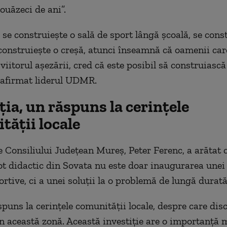
dou
ăzeci de ani”.
 se construieşte o sală de sport l
âng
ă şcoală, se cons
 construieşte o creşă, atunci
înseamn
ă că oamenii car
 viitorul a
şezării, cred că este posibil să construiască
 afirmat liderul UDMR.
ţia, un răspuns la cerinţele
tăţii locale
e Consiliului Judeţean Mureş, Peter Ferenc, a arătat 
ot didactic din Sovata nu este doar inaugurarea unei
ortive, ci a unei soluţii la o problemă de lungă durată
spuns la cerinţele comunităţii locale, despre care di
în aceast
ă zonă. Această investiţie are o importanţă 