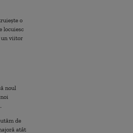
truieşte o
e locuiesc
 un viitor
că noul
 noi
.
scutăm de
majoră at
ât