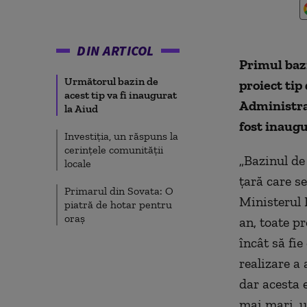
DIN ARTICOL
Primul baz
Următorul bazin de
proiect tip
acest tip va fi inaugurat
Administr
la Aiud
fost inaugu
Investiţia, un răspuns la
cerinţele comunităţii
„Bazinul d
locale
ţară care s
Primarul din Sovata: O
Ministerul 
piatră de hotar pentru
oraş
an, toate pr
încât s
ă fie
realizare a
dar acesta 
mai mari, 