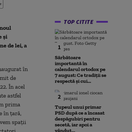
e
TOP CITITE
 noul
 şi
ne de lei, a
1
Sărbătoare
importantă în
inaugurat
în
calendarul ortodox pe
7 august: Ce tradiții se
cmit de
respectă și cui...
22. În acel
ute astfel
2
vem prima
Tupeul unui primar
ie
în
ţară,
PSD după ce a încasat
despăgubiri pentru
avem spaţii
secetă, iar apoi a
tatori,
vândut...