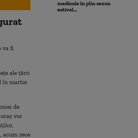
medicale în plin sezon
estival...
ugurat
 va fi
de
ţe ale ţării
l
în martie
oniei de
 oraş vor
ăţilor,
, acum zece