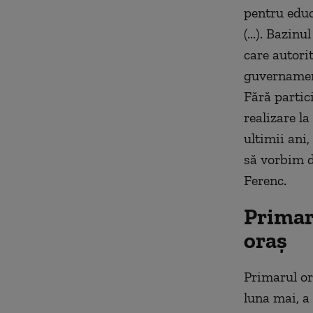
pentru edu
(...). Bazin
care autorit
guvernament
F
ără partic
realizare la
ultimii ani,
să vorbim d
Ferenc.
Primar
oraş
Primarul or
luna mai, a