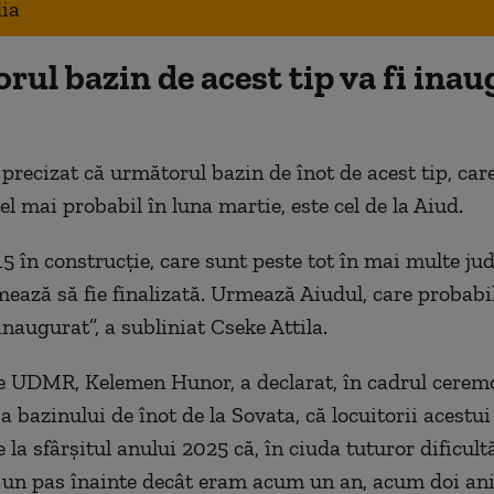
ia
ul bazin de acest tip va fi ina
 precizat că următorul bazin de
înot de acest tip, care
l mai probabil în luna martie, este cel de la Aiud.
15 în construc
ţie, care sunt peste tot
în mai multe ju
ează să fie finalizată. Urmează Aiudul, care probabi
inaugurat”, a subliniat Cseke Attila.
le UDMR, Kelemen Hunor, a declarat,
în cadrul cerem
a bazinului de înot de la Sovata, c
ă locuitorii acestui
 la sf
âr
şitul anului 2025 că,
în ciuda tuturor dificult
 un pas
înainte decât eram acum un an, acum doi ani