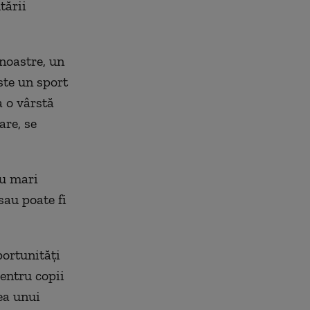
tării
 noastre, un
este un sport
a o v
ârst
ă
are, se
cu mari
sau poate fi
portunităţi
pentru copii
ea unui