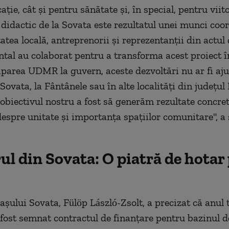
ca
ţie, c
ât
şi pentru sănătate şi,
în special, pentru viit
ul didactic de la Sovata este rezultatul unei munci coo
atea local
ă, antreprenorii şi reprezentanţii din actul
al au colaborat pentru a transforma acest proiect
î
iparea UDMR la guvern, aceste dezvoltări nu ar fi aju
 Sovata, la F
ântânele sau în alte localit
ăţi din judeţu
 obiectivul nostru a fost s
ă generăm rezultate concret
espre unitate şi importanţa spaţiilor comunitare", a
ul din Sovata: O piatră de hotar
aşului Sovata, F
ülöp László-Zsolt, a precizat c
ă anul 
 fost semnat contractul de finan
ţare pentru bazinul 