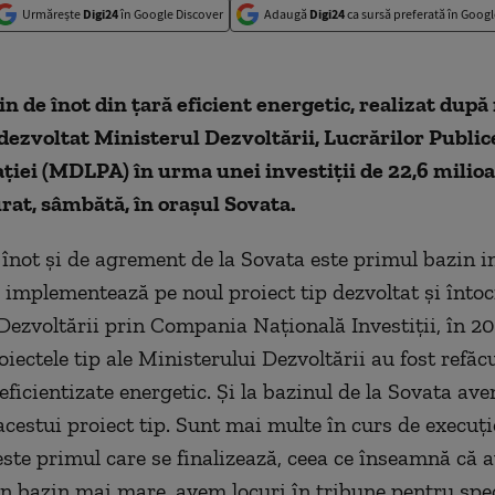
Urmărește
Digi24
în Google Discover
Adaugă
Digi24
ca sursă preferată în Googl
in de
înot din
ţară eficient energetic, realizat după
 dezvoltat Ministerul Dezvoltării, Lucrărilor Publice
aţiei (MDLPA)
în urma unei investi
ţii de 22,6 milioa
rat, s
âmb
ătă,
în ora
şul Sovata.
e
înot
şi de agrement de la Sovata este primul bazin 
e implementează pe noul proiect tip dezvoltat şi
înto
Dezvolt
ării prin Compania Naţională Investiţii,
în 20
oiectele tip ale Ministerului Dezvolt
ării au fost refăc
 eficientizate energetic. Şi la bazinul de la Sovata a
 acestui proiect tip. Sunt mai multe
în curs de execu
ţ
este primul care se finalizează, ceea ce
înseamn
ă că 
un bazin mai mare, avem locuri
în tribune pentru spec