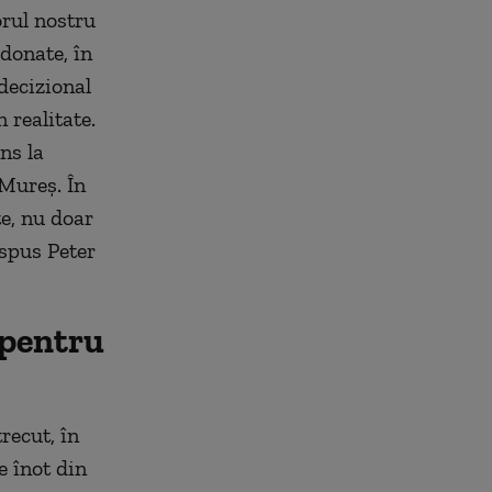
orul nostru
rdonate, în
 decizional
n realitate.
ns la
l Mureş.
În
e, nu doar
 spus Peter
 pentru
trecut,
în
de
înot din