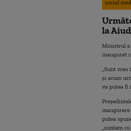
social med
Următor
la Aiud
Ministrul a
inaugurat ce
„Sunt vreo 
şi acum urm
va putea fi 
Pre
şedinte
inaugurare 
putea spune
„suntem cu