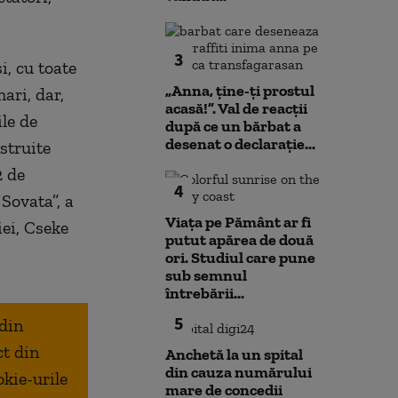
3
i, cu toate
„Anna, ţine-ţi prostul
ari, dar,
acasă!”. Val de reacții
ile de
după ce un bărbat a
desenat o declarație...
nstruite
2 de
4
 Sovata”, a
Viața pe Pământ ar fi
iei, Cseke
putut apărea de două
ori. Studiul care pune
sub semnul
întrebării...
5
 din
ct din
Anchetă la un spital
din cauza numărului
okie-urile
mare de concedii