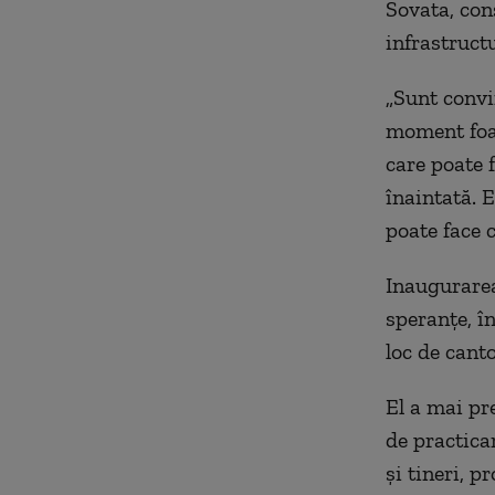
Sovata, con
infrastructu
„Sunt convi
moment foar
care poate f
înaintat
ă. E
poate face c
Inaugurare
speranţe,
î
loc de cant
El a mai pr
de practica
şi tineri, 