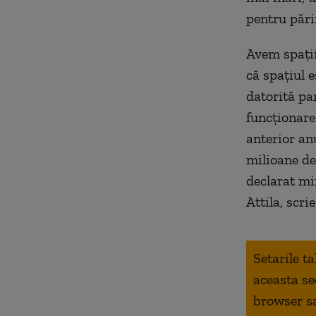
pentru p
ări
Avem spaţii
că spaţiul e
datorită pan
funcţionare 
anterior an
milioane de
declarat mi
Attila, scri
Setarile t
aceasta se
browser s