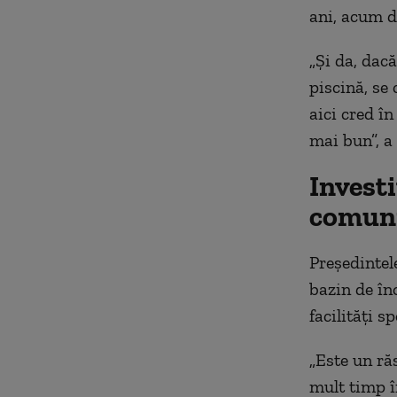
ani, acum 
„Şi da, dacă
piscină, se
aici cred
în
mai bun”, a
Investi
comuni
Preşedintel
bazin de
în
facilit
ăţi sp
„Este un ră
mult timp