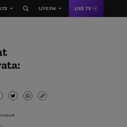
LIVE TV
LTE
LIVE FM
nt
vata:
c Facebook