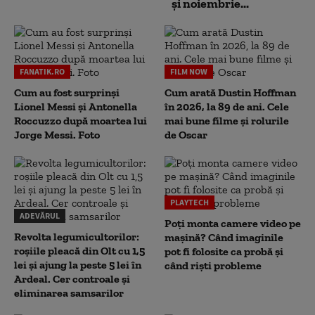
și noiembrie...
FANATIK.RO
FILM NOW
Cum au fost surprinși
Cum arată Dustin Hoffman
Lionel Messi și Antonella
în 2026, la 89 de ani. Cele
Roccuzzo după moartea lui
mai bune filme și rolurile
Jorge Messi. Foto
de Oscar
PLAYTECH
ADEVĂRUL
Poți monta camere video pe
Revolta legumicultorilor:
mașină? Când imaginile
roșiile pleacă din Olt cu 1,5
pot fi folosite ca probă și
lei și ajung la peste 5 lei în
când riști probleme
Ardeal. Cer controale și
eliminarea samsarilor