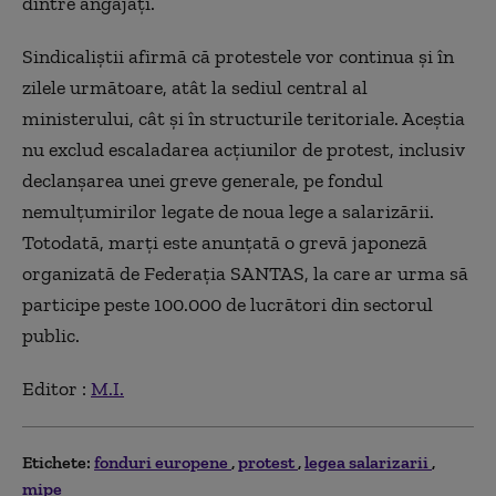
dintre angajaţi.
Sindicaliștii afirmă că protestele vor continua și în
zilele următoare, atât la sediul central al
ministerului, cât și în structurile teritoriale. Aceștia
nu exclud escaladarea acțiunilor de protest, inclusiv
declanșarea unei greve generale, pe fondul
nemulțumirilor legate de noua lege a salarizării.
Totodată, marți este anunțată o grevă japoneză
organizată de Federația SANTAS, la care ar urma să
participe peste 100.000 de lucrători din sectorul
public.
Editor :
M.I.
Etichete:
fonduri europene
protest
legea salarizarii
mipe