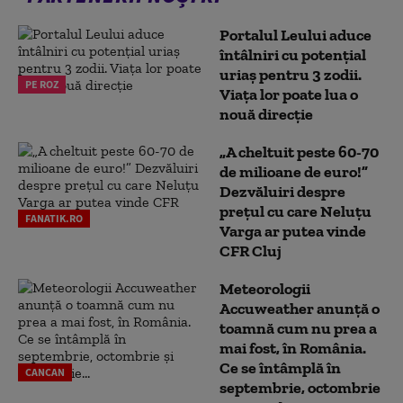
Portalul Leului aduce
întâlniri cu potențial
uriaș pentru 3 zodii.
PE ROZ
Viața lor poate lua o
nouă direcție
„A cheltuit peste 60-70
de milioane de euro!”
Dezvăluiri despre
prețul cu care Neluțu
FANATIK.RO
Varga ar putea vinde
CFR Cluj
Meteorologii
Accuweather anunță o
toamnă cum nu prea a
mai fost, în România.
Ce se întâmplă în
CANCAN
septembrie, octombrie