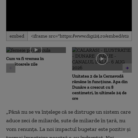
0
embed
seconds
of
0
seconds
Cum va fi vremea în
următoarele zile
Unitatea 2 de la Cernavodă
rămâne în funcțiune. Apa din
Dunăre a crescut cu 8
centimetri, în ultimele 24 de
ore
„Până nu se va înţelege că se distruge un sistem care
aduce zeci de miliarde, sute de miliarde în ţară, nu
vom renunţa. La noi impactul bugetar este pozitiv şi
tocmai împotriva noastră s-au îndreptat. Noi