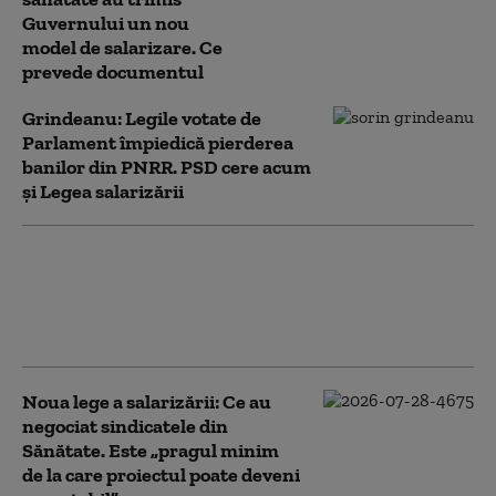
Guvernului un nou
model de salarizare. Ce
prevede documentul
Grindeanu: Legile votate de
Parlament împiedică pierderea
banilor din PNRR. PSD cere acum
și Legea salarizării
Dragoș Pîslaru avertizează că
amendamentele la legea decarbonizării pot
bloca PNRR: „Riscăm pierderea a miliarde
de euro”
Noua lege a salarizării: Ce au
negociat sindicatele din
Sănătate. Este „pragul minim
de la care proiectul poate deveni