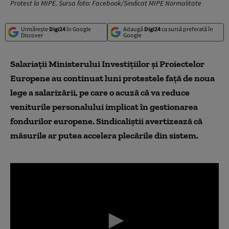
Protest la MIPE. Sursa foto: Facebook/Sindicat MIPE Normalitate
Urmărește
Digi24
în Google
Adaugă
Digi24
ca sursă preferată în
Discover
Google
Salariații Ministerului Investițiilor și Proiectelor
Europene au continuat luni protestele față de noua
lege a salarizării, pe care o acuză că va reduce
veniturile personalului implicat în gestionarea
fondurilor europene. Sindicaliștii avertizează că
măsurile ar putea accelera plecările din sistem.