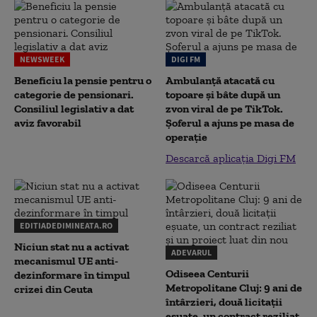
NEWSWEEK
DIGI FM
Beneficiu la pensie pentru o
Ambulanță atacată cu
categorie de pensionari.
topoare și bâte după un
Consiliul legislativ a dat
zvon viral de pe TikTok.
aviz favorabil
Șoferul a ajuns pe masa de
operație
Descarcă aplicația Digi FM
EDITIADEDIMINEATA.RO
Niciun stat nu a activat
ADEVARUL
mecanismul UE anti-
Odiseea Centurii
dezinformare în timpul
Metropolitane Cluj: 9 ani de
crizei din Ceuta
întârzieri, două licitații
eșuate, un contract reziliat