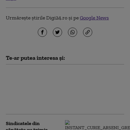
Urmărește știrile Digi24.ro și pe
Google News
Te-ar putea interesa și:
România pierde sume
colosale din cauza lipsei de
stocare a energiei,
comparativ cu Bulgaria.
„Miniștrii n-au făcut un
lucru simplu”
Sindicatele din
sănătate au trimis