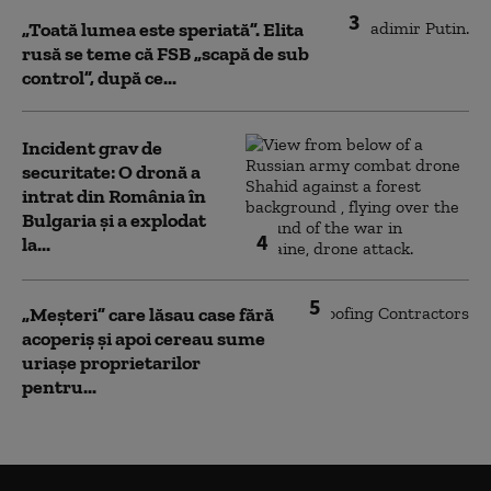
3
„Toată lumea este speriată”. Elita
rusă se teme că FSB „scapă de sub
control”, după ce...
Incident grav de
securitate: O dronă a
intrat din România în
Bulgaria şi a explodat
4
la...
5
„Meșteri” care lăsau case fără
acoperiș și apoi cereau sume
uriașe proprietarilor
pentru...