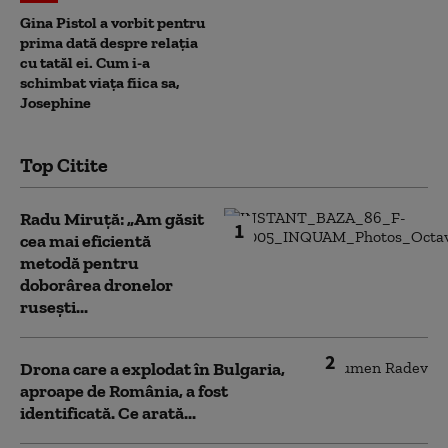
Gina Pistol a vorbit pentru
prima dată despre relația
cu tatăl ei. Cum i-a
schimbat viața fiica sa,
Josephine
Top Citite
Radu Miruță: „Am găsit
1
cea mai eficientă
metodă pentru
doborârea dronelor
rusești...
2
Drona care a explodat în Bulgaria,
aproape de România, a fost
identificată. Ce arată...