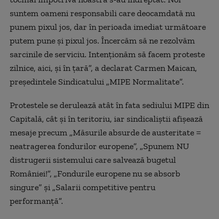
suntem oameni responsabili care deocamdată nu
punem pixul jos, dar în perioada imediat următoare
putem pune şi pixul jos. Încercăm să ne rezolvăm
sarcinile de serviciu. Intenţionăm să facem proteste
zilnice, aici, şi în ţară”, a declarat Carmen Maican,
preşedintele Sindicatului „MIPE Normalitate”.
Protestele se derulează atât în fata sediului MIPE din
Capitală, cât şi în teritoriu, iar sindicaliştii afişează
mesaje precum „Măsurile absurde de austeritate =
neatragerea fondurilor europene”, „Spunem NU
distrugerii sistemului care salvează bugetul
României!”, „Fondurile europene nu se absorb
singure” şi „Salarii competitive pentru
performanţă”.