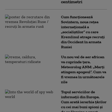
centimetri
Cum funcționează
Sovintern, noua rețea
internațională a
„socialiștilor” cu care
Kremlinul atrage recruți
din Occident în armata
Rusiei
Un nou val de aer african
va cuprinde țara.
Meteorolog ANM: „Marți
atingem apogeul”. Cum va
fi vremea în următoarele
zile
Topul serviciilor de
informații din Europa.
Cum arată ierarhia țărilor
cu cei mai buni spioni și
de ce Ucraina a urcat