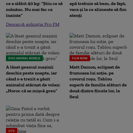
ce a slăbit 40 kg: “Știu ce să
apă trebuie să bem, de fapt,
mănânc. Nu mai fac ca
vara și la ce alimente să fim
înainte”
atenți
Descarcă aplicația Pro FM
DIGI ANIMAL WORLD
FILM NOW
A lăsat geamul mașinii
Matt Damon, eclipsat de
deschis peste noapte, iar
frumoasa lui soție, pe
când s-a trezit a găsit
covorul roșu. Tablou
animalul atârnat de volan:
superb de familie alături de
„Noroc că se mișcă greu”
două dintre fiicele lor, la
Seul
UTV