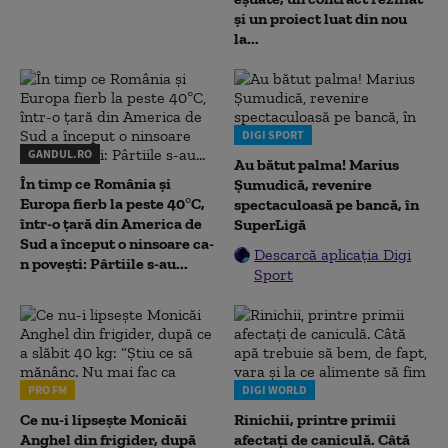
și un proiect luat din nou
la...
DIGI SPORT
GANDUL.RO
Au bătut palma! Marius
În timp ce România și
Șumudică, revenire
Europa fierb la peste 40°C,
spectaculoasă pe bancă, în
într-o țară din America de
SuperLigă
Sud a început o ninsoare ca-
Descarcă aplicația Digi
n povești: Pârtiile s-au...
Sport
PRO FM
DIGI WORLD
Ce nu-i lipsește Monicăi
Rinichii, printre primii
Anghel din frigider, după
afectați de caniculă. Câtă