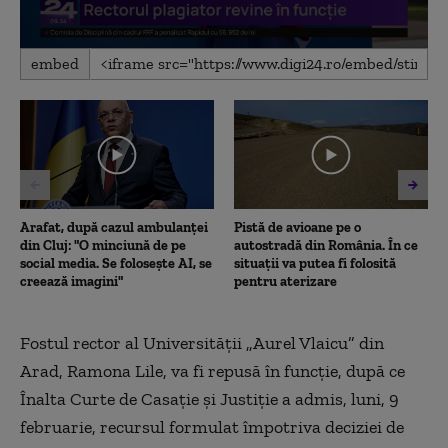
0
embed
seconds
of
45
seconds
Arafat, după cazul ambulanței
Pistă de avioane pe o
din Cluj: "O minciună de pe
autostradă din România. În ce
social media. Se folosește AI, se
situații va putea fi folosită
creează imagini"
pentru aterizare
Fostul rector al Universității „Aurel Vlaicu” din
Arad, Ramona Lile, va fi repusă în funcție, după ce
Înalta Curte de Casație și Justiție a admis, luni, 9
februarie, recursul formulat împotriva deciziei de