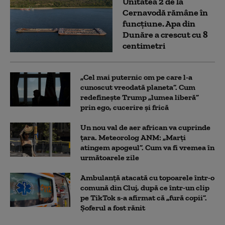
Unitatea 2 de la
Cernavodă rămâne în
funcțiune. Apa din
Dunăre a crescut cu 8
centimetri
„Cel mai puternic om pe care l-a
cunoscut vreodată planeta”. Cum
redefinește Trump „lumea liberă”
prin ego, cucerire și frică
Un nou val de aer african va cuprinde
țara. Meteorolog ANM: „Marți
atingem apogeul”. Cum va fi vremea în
următoarele zile
Ambulanţă atacată cu topoarele într-o
comună din Cluj, după ce într-un clip
pe TikTok s-a afirmat că „fură copii”.
Șoferul a fost rănit