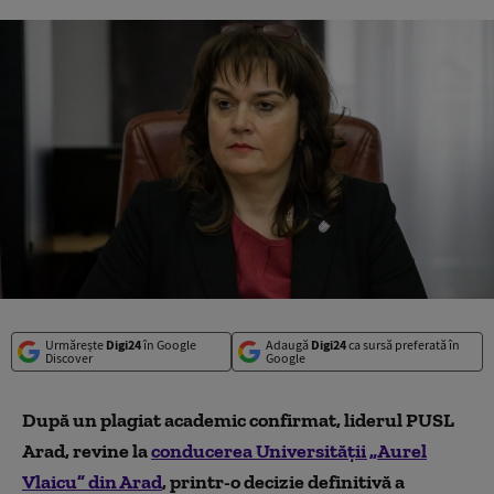
Urmărește
Digi24
în Google
Adaugă
Digi24
ca sursă preferată în
Discover
Google
După un plagiat academic confirmat, liderul PUSL
Arad, revine la
conducerea Universității „Aurel
Vlaicu” din Arad
, printr-o decizie definitivă a