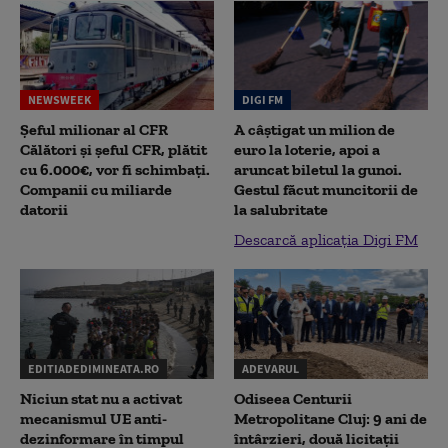
NEWSWEEK
DIGI FM
Șeful milionar al CFR
A câștigat un milion de
Călători și șeful CFR, plătit
euro la loterie, apoi a
cu 6.000€, vor fi schimbați.
aruncat biletul la gunoi.
Companii cu miliarde
Gestul făcut muncitorii de
datorii
la salubritate
Descarcă aplicația Digi FM
EDITIADEDIMINEATA.RO
ADEVARUL
Niciun stat nu a activat
Odiseea Centurii
mecanismul UE anti-
Metropolitane Cluj: 9 ani de
dezinformare în timpul
întârzieri, două licitații