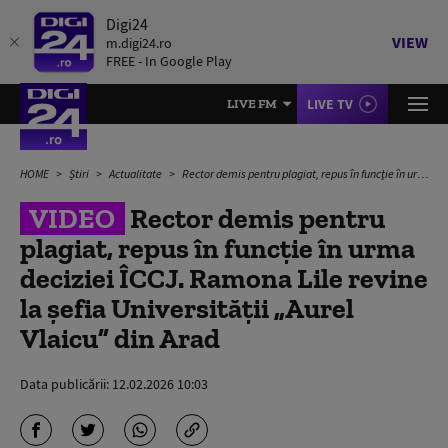
Digi24
VIEW
m.digi24.ro
FREE - In Google Play
LIVE TV
LIVE FM
HOME
Știri
Actualitate
Rector demis pentru plagiat, repus în funcție în urma deciziei ÎCCJ. Ramona Lile revine la șefia Universității „Aurel Vlaicu” din Arad
VIDEO
Rector demis pentru
plagiat, repus în funcție în urma
deciziei ÎCCJ. Ramona Lile revine
la șefia Universității „Aurel
Vlaicu” din Arad
Data publicării:
12.02.2026 10:03