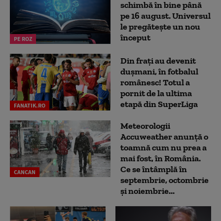
schimbă în bine până
pe 16 august. Universul
le pregătește un nou
început
PE ROZ
Din frați au devenit
dușmani, în fotbalul
românesc! Totul a
pornit de la ultima
etapă din SuperLiga
FANATIK.RO
Meteorologii
Accuweather anunță o
toamnă cum nu prea a
mai fost, în România.
Ce se întâmplă în
CANCAN
septembrie, octombrie
și noiembrie...