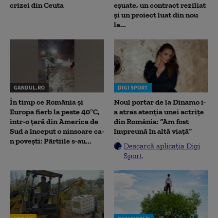
crizei din Ceuta
eșuate, un contract reziliat
și un proiect luat din nou
la...
GANDUL.RO
DIGI SPORT
În timp ce România și
Noul portar de la Dinamo i-
Europa fierb la peste 40°C,
a atras atenția unei actrițe
într-o țară din America de
din România: ”Am fost
Sud a început o ninsoare ca-
împreună în altă viață”
n povești: Pârtiile s-au...
Descarcă aplicația Digi
Sport