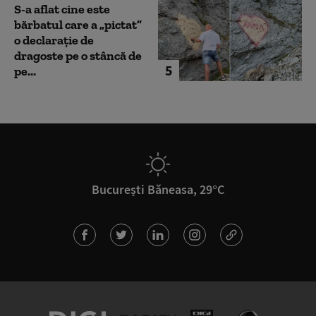
S-a aflat cine este
bărbatul care a „pictat”
o declarație de
dragoste pe o stâncă de
5
pe...
București Băneasa, 29°C