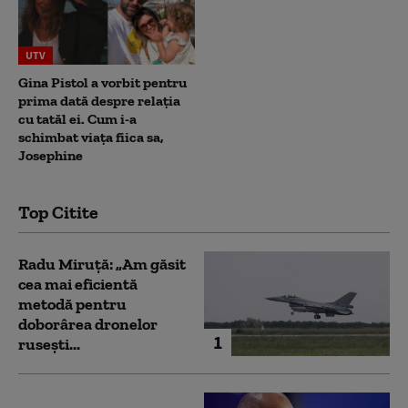
UTV
Gina Pistol a vorbit pentru
prima dată despre relația
cu tatăl ei. Cum i-a
schimbat viața fiica sa,
Josephine
Top Citite
Radu Miruță: „Am găsit
cea mai eficientă
metodă pentru
doborârea dronelor
1
rusești...