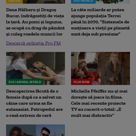
PRO FM
DIGI WORLD
Dana Nălbaru și Dragoș
La câte miliarde ar putea
Bucur, îndrăgostiți de viața
ajunge populația Terrei
la țară. Au pomi și legume,
până în 2070. "Sistemele de
se ocupă cu drag de pământ
susținere a vieții pe planetă
și culeg roadele muncii lor
sunt deja sub presiune"
Descarcă aplicația Pro FM
DIGI ANIMAL WORLD
FILM NOW
Descoperirea făcută de o
Michelle Pfeiffer nu-și mai
femeie după ce a salvat un
dorește să joace în filme.
câine care urma sa fie
Cele mai recente proiecte
eutanasiat. Patrupedul are
TV au cucerit-o total: „E
o rasă extrem de rară
mult mai distractiv”