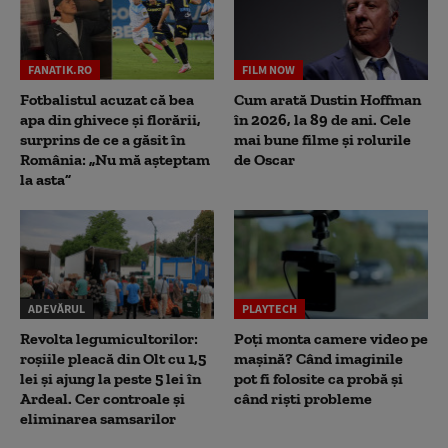
FANATIK.RO
FILM NOW
Fotbalistul acuzat că bea
Cum arată Dustin Hoffman
apa din ghivece și florării,
în 2026, la 89 de ani. Cele
surprins de ce a găsit în
mai bune filme și rolurile
România: „Nu mă așteptam
de Oscar
la asta”
ADEVĂRUL
PLAYTECH
Revolta legumicultorilor:
Poți monta camere video pe
roșiile pleacă din Olt cu 1,5
mașină? Când imaginile
lei și ajung la peste 5 lei în
pot fi folosite ca probă și
Ardeal. Cer controale și
când riști probleme
eliminarea samsarilor