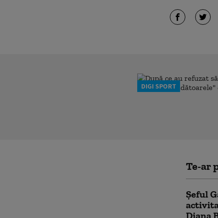
DIGI SPORT
Te-ar p
Șeful G
activit
Diana 