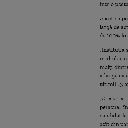
într-o post
Aceştia spun
largă de act
de 100% fo
„Instituţia 
mediului, c
mulţi dintr
adaugă că a
ultimii 13 a
„Creşterea 
personal, în
candidat la
atât din pa