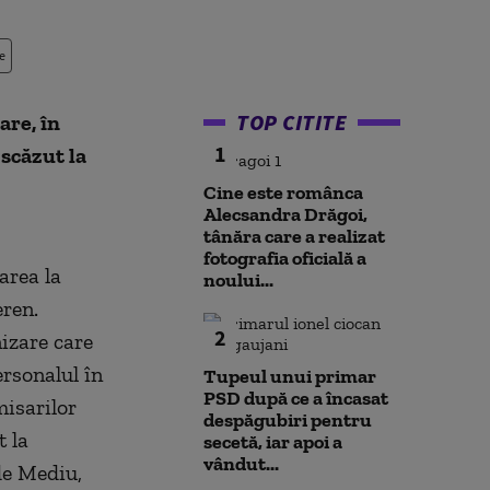
e
TOP CITITE
are, în
1
 scăzut la
Cine este românca
Alecsandra Drăgoi,
tânăra care a realizat
fotografia oficială a
area la
noului...
eren.
2
izare care
rsonalul în
Tupeul unui primar
PSD după ce a încasat
misarilor
despăgubiri pentru
t la
secetă, iar apoi a
vândut...
 de Mediu,