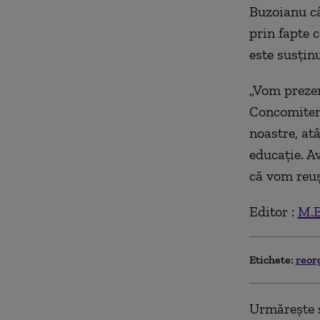
Buzoianu câ
prin fapte 
este susţin
„Vom prezen
Concomitent
noastre, atâ
educaţie. A
că vom reuş
Editor :
M.B
Etichete:
reor
Urmărește ș