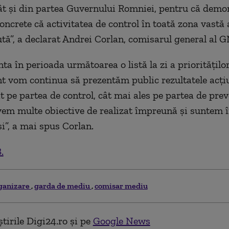
t şi din partea Guvernului Romniei, pentru că demo
concrete că activitatea de control în toată zona vastă
ută”, a declarat Andrei Corlan, comisarul general al 
ta în perioada următoarea o listă la zi a priorităţilo
 vom continua să prezentăm public rezultatele acţi
t pe partea de control, cât mai ales pe partea de prev
vem multe obiective de realizat împreună şi suntem î
i”, a mai spus Corlan.
.
ganizare
garda de mediu
comisar mediu
tirile Digi24.ro și pe
Google News