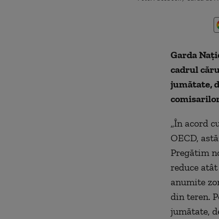
Garda Naţio
cadrul căru
jumătate, d
comisarilor
„În acord c
OECD, astăz
Pregătim no
reduce atât
anumite zon
din teren. 
jumătate, de