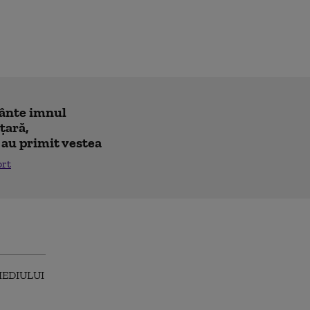
cânte imnul
 ţară,
 au primit vestea
ort