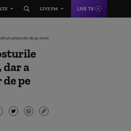
LIVE TV
LTE
LIVE FM
mărul comisarilor de pe teren
sturile
 dar a
 de pe