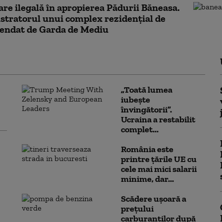
re ilegală în apropierea Pădurii Băneasa.
tratorul unui complex rezidențial de
mendat de Garda de Mediu
„Toată lumea
iubește
învingătorii”.
Ucraina a restabilit
complet...
România este
printre țările UE cu
cele mai mici salarii
minime, dar...
Scădere ușoară a
prețului
carburanților după