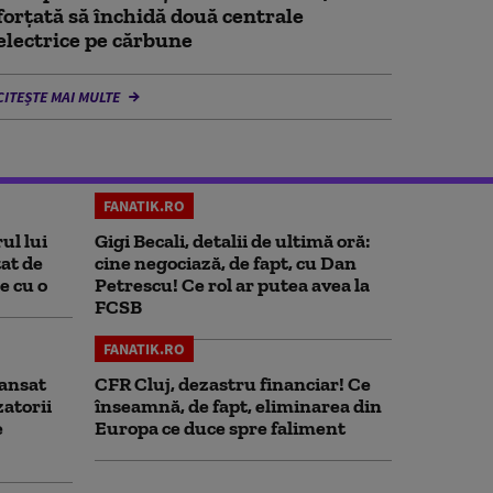
forțată să închidă două centrale
electrice pe cărbune
CITEȘTE MAI MULTE
FANATIK.RO
ul lui
Gigi Becali, detalii de ultimă oră:
at de
cine negociază, de fapt, cu Dan
e cu o
Petrescu! Ce rol ar putea avea la
FCSB
FANATIK.RO
ansat
CFR Cluj, dezastru financiar! Ce
zatorii
înseamnă, de fapt, eliminarea din
e
Europa ce duce spre faliment