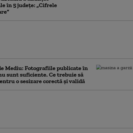
le în 5 județe: „Cifrele
are”
uzoianu trimite Corpul de
 la Garda de Mediu din 5
 Sunt și comisari care taie și
ră la comanda baronilor
e Mediu: Fotografiile publicate în
nu sunt suficiente. Ce trebuie să
pentru o sesizare corectă şi validă
e Mediu a descoperit
lea depozit ilegal de
l excavat în judeţul
menda aplicată