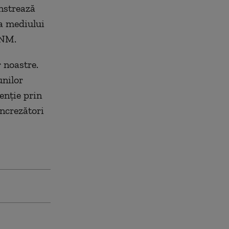
nstrează
 a mediului
GNM.
r noastre.
unilor
enţie prin
ncrezători