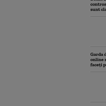
controa
sunt cl
Diana B
Control
județe:
spânzu
Garda d
online 
faceți 
Garda d
al cinci
materia
Cluj. A