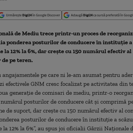
Urmărește
Digi24
în Google Discover
Adaugă
Digi24
ca sursă preferată în Googl
nală de Mediu trece printr-un proces de reorganiz
ia ponderea posturilor de conducere în instituţie a
e la 12% la 6%, dar creşte cu 150 numărul efectiv al
 de pe teren.
u angajamentele pe care ni le-am asumat pentru ader
i efectivele GNM cresc focalizat pe activitatea din t
ua generaţie de comisari de mediu, printr-o reorgan
 numărul posturilor de conducere cât şi comprimă pe
e de suport, dar creşte cu 150 numărul efectiv al co
Ponderea posturilor de conducere în instituţie a scăzu
 la 12% la 6%”, au spus joi oficialii Gărzii Naţionale