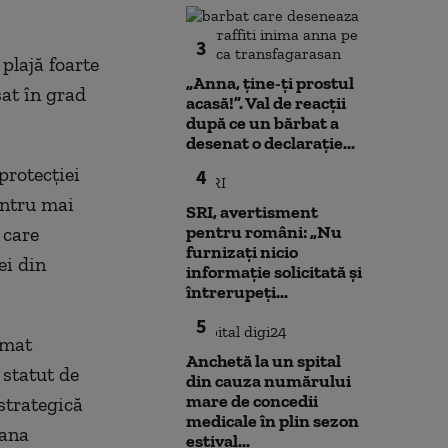
3
 plajă foarte
„Anna, ţine-ţi prostul
sat în grad
acasă!”. Val de reacții
după ce un bărbat a
desenat o declarație...
protecţiei
4
entru mai
SRI, avertisment
pentru români: „Nu
 care
furnizați nicio
ei din
informație solicitată și
întrerupeți...
5
umat
Anchetă la un spital
 statut de
din cauza numărului
mare de concedii
strategică
medicale în plin sezon
iana
estival...