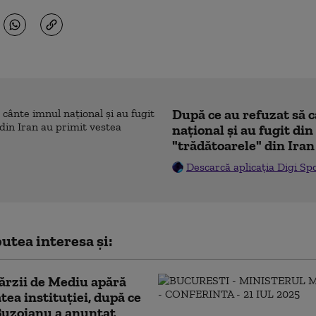
După ce au refuzat să 
naţional şi au fugit din
"trădătoarele" din Iran
Descarcă aplicația Digi Sp
utea interesa și:
ărzii de Mediu apără
atea instituției, după ce
Buzoianu a anunțat